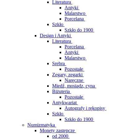
Literatura
Antyki
Malarstwo
Porcelana
Szkło
Szkło do 1900
Design i Antyki
Literatura
Porcelana
Antyki
Malarstwo
Srebra
Pozostałe
Zegary, zegarki
Naręczne
Miedź, mosiądz, cyna
Biżuteria
Pozostałe
Antykwariat
Autografy i rękopisy
Szkło
Szkło do 1900
Numizmatyka
Monety zastępcze
od 2000