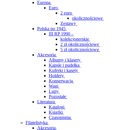
Europa
Euro
2 euro
okolicznościowe
Zestawy
Polska po 1945
III RP 1990 -
kolekcjonerskie
2 zł okolicznościowe
5 zł okolicznościowe
Akcesoria
Albumy i klasery
Kapsle i pudełka
Kuferki i kasety
Holdery
Konserwacja
Wagi
Lupy
Pozostałe
Literatura
Katalogi
Książki
Czasopisma
Filatelistyka
Akcesoria