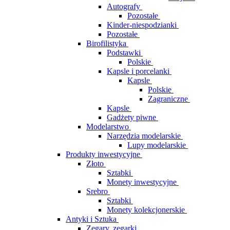
Autografy
Pozostałe
Kinder-niespodzianki
Pozostałe
Birofilistyka
Podstawki
Polskie
Kapsle i porcelanki
Kapsle
Polskie
Zagraniczne
Kapsle
Gadżety piwne
Modelarstwo
Narzędzia modelarskie
Lupy modelarskie
Produkty inwestycyjne
Złoto
Sztabki
Monety inwestycyjne
Srebro
Sztabki
Monety kolekcjonerskie
Antyki i Sztuka
Zegary, zegarki