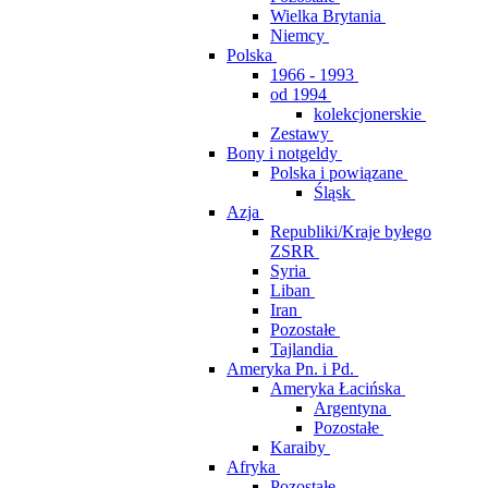
Wielka Brytania
Niemcy
Polska
1966 - 1993
od 1994
kolekcjonerskie
Zestawy
Bony i notgeldy
Polska i powiązane
Śląsk
Azja
Republiki/Kraje byłego
ZSRR
Syria
Liban
Iran
Pozostałe
Tajlandia
Ameryka Pn. i Pd.
Ameryka Łacińska
Argentyna
Pozostałe
Karaiby
Afryka
Pozostałe