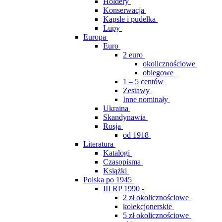
Holdery
Konserwacja
Kapsle i pudełka
Lupy
Europa
Euro
2 euro
okolicznościowe
obiegowe
1 – 5 centów
Zestawy
Inne nominały
Ukraina
Skandynawia
Rosja
od 1918
Literatura
Katalogi
Czasopisma
Książki
Polska po 1945
III RP 1990 -
2 zł okolicznościowe
kolekcjonerskie
5 zł okolicznościowe