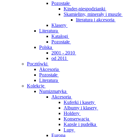
Pozostałe
Kinder-niespodzianki
Skamieliny, minerały i muszle
literatura i akcesoria
Klasery
Literatura
Katalogi
Pozostałe
Polska
2001 - 2010
od 2011
Pocztówki
Akcesoria
Pozostałe
Literatura
Kolekcje
Numizmatyka
Akcesoria
Kuferki i kasety
Albumy i klasery
Holdery
Konserwacja
Kapsle i pudełka
Lupy
Europa