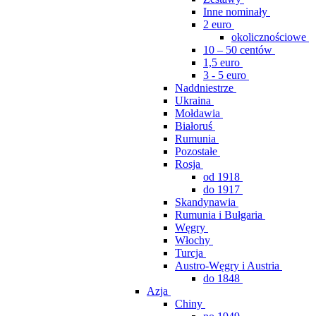
Inne nominały
2 euro
okolicznościowe
10 – 50 centów
1,5 euro
3 - 5 euro
Naddniestrze
Ukraina
Mołdawia
Białoruś
Rumunia
Pozostałe
Rosja
od 1918
do 1917
Skandynawia
Rumunia i Bułgaria
Węgry
Włochy
Turcja
Austro-Węgry i Austria
do 1848
Azja
Chiny