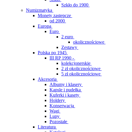
Szkło do 1900
Numizmatyka
Monety zastępcze
od 2000
Europa
Euro
2 euro
okolicznościowe
Zestawy
Polska po 1945
III RP 1990 -
kolekcjonerskie
2 zł okolicznościowe
5 zł okolicznościowe
Akcesoria
Albumy i klasery
Kapsle i pudełka
Kuferki i kasety
Holdery
Konserwacja
Wagi
Lupy
Pozostałe
Literatura