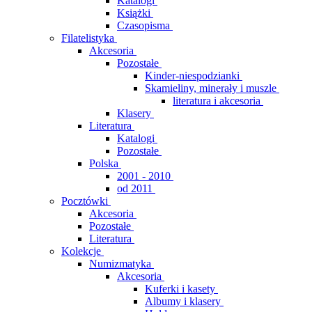
Katalogi
Książki
Czasopisma
Filatelistyka
Akcesoria
Pozostałe
Kinder-niespodzianki
Skamieliny, minerały i muszle
literatura i akcesoria
Klasery
Literatura
Katalogi
Pozostałe
Polska
2001 - 2010
od 2011
Pocztówki
Akcesoria
Pozostałe
Literatura
Kolekcje
Numizmatyka
Akcesoria
Kuferki i kasety
Albumy i klasery