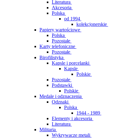
Literatura
Akcesoria
Polska
od 1994
kolekcjonerskie
Papiery wartościowe
Polska
Pozostałe
Karty telefoniczne
Pozostałe
Birofilistyka
Kapsle i porcelanki
Kapsle
Polskie
Pozostałe
Podstawki
Polskie
Medale i odznaczenia
Odznaki
Polska
1944 - 1989
Elementy i akcesoria
Literatura
Militaria
Wykrywacze metali