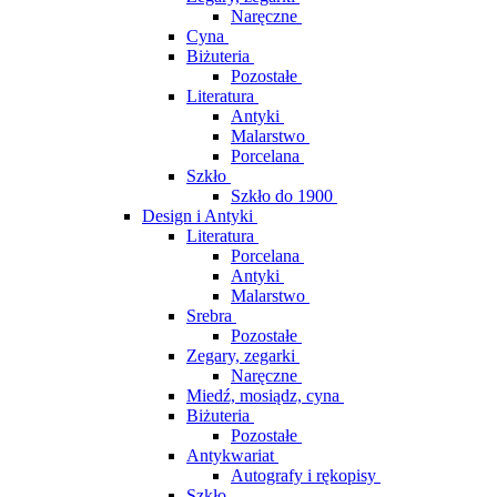
Naręczne
Cyna
Biżuteria
Pozostałe
Literatura
Antyki
Malarstwo
Porcelana
Szkło
Szkło do 1900
Design i Antyki
Literatura
Porcelana
Antyki
Malarstwo
Srebra
Pozostałe
Zegary, zegarki
Naręczne
Miedź, mosiądz, cyna
Biżuteria
Pozostałe
Antykwariat
Autografy i rękopisy
Szkło