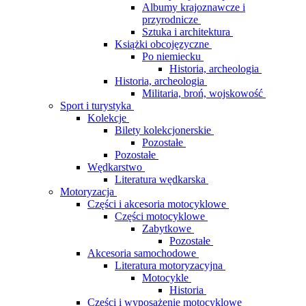
Albumy krajoznawcze i
przyrodnicze
Sztuka i architektura
Książki obcojęzyczne
Po niemiecku
Historia, archeologia
Historia, archeologia
Militaria, broń, wojskowość
Sport i turystyka
Kolekcje
Bilety kolekcjonerskie
Pozostałe
Pozostałe
Wędkarstwo
Literatura wędkarska
Motoryzacja
Części i akcesoria motocyklowe
Części motocyklowe
Zabytkowe
Pozostałe
Akcesoria samochodowe
Literatura motoryzacyjna
Motocykle
Historia
Części i wyposażenie motocyklowe