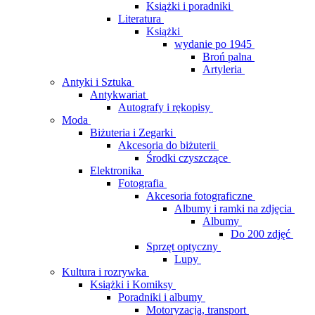
Książki i poradniki
Literatura
Książki
wydanie po 1945
Broń palna
Artyleria
Antyki i Sztuka
Antykwariat
Autografy i rękopisy
Moda
Biżuteria i Zegarki
Akcesoria do biżuterii
Środki czyszczące
Elektronika
Fotografia
Akcesoria fotograficzne
Albumy i ramki na zdjęcia
Albumy
Do 200 zdjęć
Sprzęt optyczny
Lupy
Kultura i rozrywka
Książki i Komiksy
Poradniki i albumy
Motoryzacja, transport