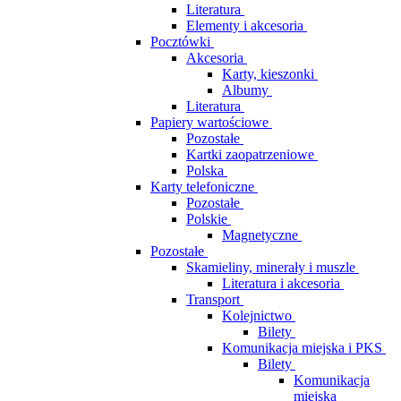
Literatura
Elementy i akcesoria
Pocztówki
Akcesoria
Karty, kieszonki
Albumy
Literatura
Papiery wartościowe
Pozostałe
Kartki zaopatrzeniowe
Polska
Karty telefoniczne
Pozostałe
Polskie
Magnetyczne
Pozostałe
Skamieliny, minerały i muszle
Literatura i akcesoria
Transport
Kolejnictwo
Bilety
Komunikacja miejska i PKS
Bilety
Komunikacja
miejska