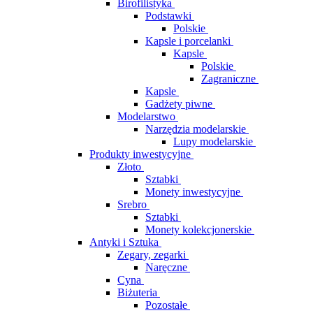
Birofilistyka
Podstawki
Polskie
Kapsle i porcelanki
Kapsle
Polskie
Zagraniczne
Kapsle
Gadżety piwne
Modelarstwo
Narzędzia modelarskie
Lupy modelarskie
Produkty inwestycyjne
Złoto
Sztabki
Monety inwestycyjne
Srebro
Sztabki
Monety kolekcjonerskie
Antyki i Sztuka
Zegary, zegarki
Naręczne
Cyna
Biżuteria
Pozostałe