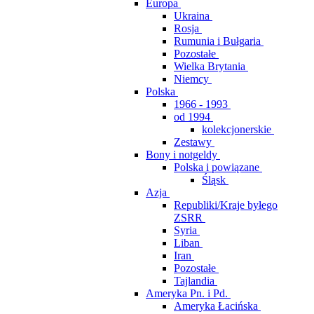
Europa
Ukraina
Rosja
Rumunia i Bułgaria
Pozostałe
Wielka Brytania
Niemcy
Polska
1966 - 1993
od 1994
kolekcjonerskie
Zestawy
Bony i notgeldy
Polska i powiązane
Śląsk
Azja
Republiki/Kraje byłego
ZSRR
Syria
Liban
Iran
Pozostałe
Tajlandia
Ameryka Pn. i Pd.
Ameryka Łacińska