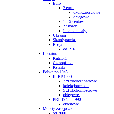
Euro
2 euro
okolicznościowe
obiegowe
1 – 5 centów
Zestawy
Inne nominały
Ukraina
Skandynawia
Rosja
od 1918
Literatura
Katalogi
Czasopisma
Książki
Polska po 1945
III RP 1990 -
2 zł okolicznościowe
kolekcjonerskie
5 zł okolicznościowe
obiegowe
PRL 1945 - 1990
obiegowe
Monety zastępcze
od 2000