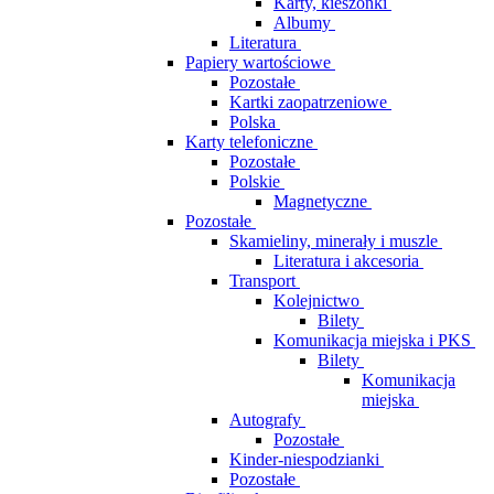
Karty, kieszonki
Albumy
Literatura
Papiery wartościowe
Pozostałe
Kartki zaopatrzeniowe
Polska
Karty telefoniczne
Pozostałe
Polskie
Magnetyczne
Pozostałe
Skamieliny, minerały i muszle
Literatura i akcesoria
Transport
Kolejnictwo
Bilety
Komunikacja miejska i PKS
Bilety
Komunikacja
miejska
Autografy
Pozostałe
Kinder-niespodzianki
Pozostałe