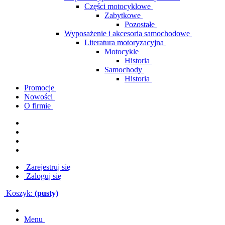
Części motocyklowe
Zabytkowe
Pozostałe
Wyposażenie i akcesoria samochodowe
Literatura motoryzacyjna
Motocykle
Historia
Samochody
Historia
Promocje
Nowości
O firmie
Zarejestruj się
Zaloguj się
Koszyk:
(pusty)
Menu