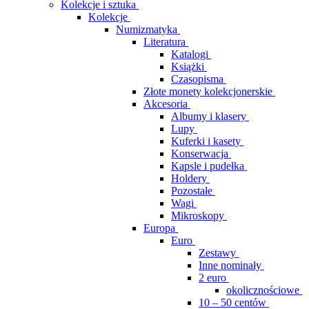
Kolekcje i sztuka
Kolekcje
Numizmatyka
Literatura
Katalogi
Książki
Czasopisma
Złote monety kolekcjonerskie
Akcesoria
Albumy i klasery
Lupy
Kuferki i kasety
Konserwacja
Kapsle i pudełka
Holdery
Pozostałe
Wagi
Mikroskopy
Europa
Euro
Zestawy
Inne nominały
2 euro
okolicznościowe
10 – 50 centów