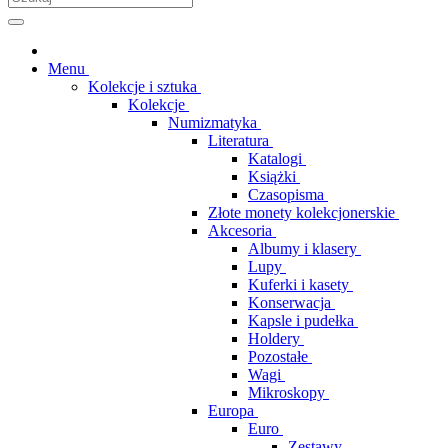
Menu
Kolekcje i sztuka
Kolekcje
Numizmatyka
Literatura
Katalogi
Książki
Czasopisma
Złote monety kolekcjonerskie
Akcesoria
Albumy i klasery
Lupy
Kuferki i kasety
Konserwacja
Kapsle i pudełka
Holdery
Pozostałe
Wagi
Mikroskopy
Europa
Euro
Zestawy