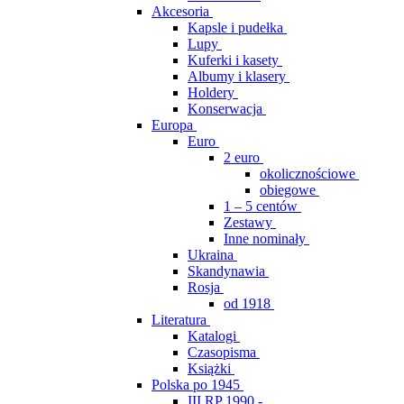
Akcesoria
Kapsle i pudełka
Lupy
Kuferki i kasety
Albumy i klasery
Holdery
Konserwacja
Europa
Euro
2 euro
okolicznościowe
obiegowe
1 – 5 centów
Zestawy
Inne nominały
Ukraina
Skandynawia
Rosja
od 1918
Literatura
Katalogi
Czasopisma
Książki
Polska po 1945
III RP 1990 -