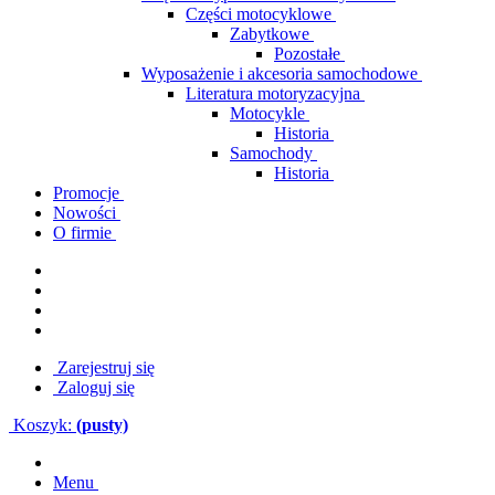
Części motocyklowe
Zabytkowe
Pozostałe
Wyposażenie i akcesoria samochodowe
Literatura motoryzacyjna
Motocykle
Historia
Samochody
Historia
Promocje
Nowości
O firmie
Zarejestruj się
Zaloguj się
Koszyk:
(pusty)
Menu