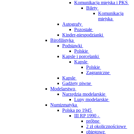
Komunikacja miejska i PKS
Bilety
Komunikacja
miejska
Autografy
Pozostałe
Kinder-niespodzianki
Birofilistyka
Podstawki
Polskie
Kapsle i porcelanki
Kapsle
Polskie
Zagraniczne
Kapsle
Gadżety piwne
Modelarstwo
Narzędzia modelarskie
Lupy modelarskie
Numizmatyka
Polska po 1945
III RP 1990 -
próbne
2 zł okolicznościowe
obiegowe