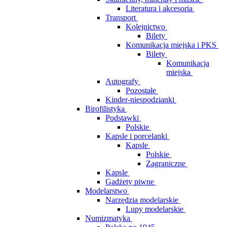
Literatura i akcesoria
Transport
Kolejnictwo
Bilety
Komunikacja miejska i PKS
Bilety
Komunikacja
miejska
Autografy
Pozostałe
Kinder-niespodzianki
Birofilistyka
Podstawki
Polskie
Kapsle i porcelanki
Kapsle
Polskie
Zagraniczne
Kapsle
Gadżety piwne
Modelarstwo
Narzędzia modelarskie
Lupy modelarskie
Numizmatyka