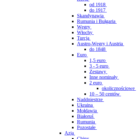
od 1918
do 1917
Skandynawia
Rumunia i Bułgaria
Węgry
Włochy
Turcja
Austro-Węgry i Austria
do 1848
Euro
1,5 euro
3 - 5 euro
Zestawy
Inne nominały
2 euro
okolicznościowe
10 – 50 centów
Naddniestrze
Ukraina
Mołdawia
Białoruś
Rumunia
Pozostałe
Azja
Chiny