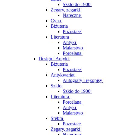
Szkło do 1900
Zegary, zegarki
Naręczne
Cyna
Biżuteria
Pozostałe
Literatura
Antyki
Malarstwo
Porcelana
Design i Antyki
Biżuteria
Pozostałe
Antykwariat
Autografy i rękopisy
Szkło
Szkło do 1900
Literatura
Porcelana
Antyki
Malarstwo
Srebra
Pozostałe
Zegary, zegarki
Naręczne