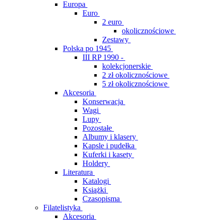
Europa
Euro
2 euro
okolicznościowe
Zestawy
Polska po 1945
III RP 1990 -
kolekcjonerskie
2 zł okolicznościowe
5 zł okolicznościowe
Akcesoria
Konserwacja
Wagi
Lupy
Pozostałe
Albumy i klasery
Kapsle i pudełka
Kuferki i kasety
Holdery
Literatura
Katalogi
Książki
Czasopisma
Filatelistyka
Akcesoria