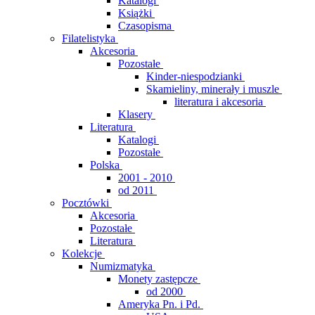
Katalogi
Książki
Czasopisma
Filatelistyka
Akcesoria
Pozostałe
Kinder-niespodzianki
Skamieliny, minerały i muszle
literatura i akcesoria
Klasery
Literatura
Katalogi
Pozostałe
Polska
2001 - 2010
od 2011
Pocztówki
Akcesoria
Pozostałe
Literatura
Kolekcje
Numizmatyka
Monety zastępcze
od 2000
Ameryka Pn. i Pd.