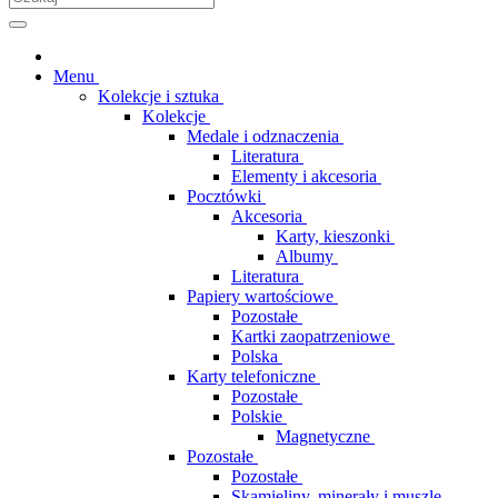
Menu
Kolekcje i sztuka
Kolekcje
Medale i odznaczenia
Literatura
Elementy i akcesoria
Pocztówki
Akcesoria
Karty, kieszonki
Albumy
Literatura
Papiery wartościowe
Pozostałe
Kartki zaopatrzeniowe
Polska
Karty telefoniczne
Pozostałe
Polskie
Magnetyczne
Pozostałe
Pozostałe
Skamieliny, minerały i muszle