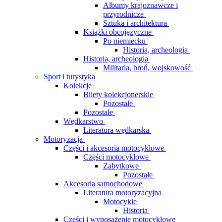
Albumy krajoznawcze i
przyrodnicze
Sztuka i architektura
Książki obcojęzyczne
Po niemiecku
Historia, archeologia
Historia, archeologia
Militaria, broń, wojskowość
Sport i turystyka
Kolekcje
Bilety kolekcjonerskie
Pozostałe
Pozostałe
Wędkarstwo
Literatura wędkarska
Motoryzacja
Części i akcesoria motocyklowe
Części motocyklowe
Zabytkowe
Pozostałe
Akcesoria samochodowe
Literatura motoryzacyjna
Motocykle
Historia
Części i wyposażenie motocyklowe