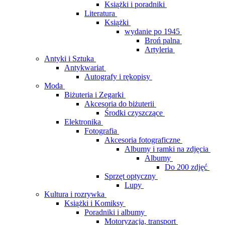
Książki i poradniki
Literatura
Książki
wydanie po 1945
Broń palna
Artyleria
Antyki i Sztuka
Antykwariat
Autografy i rękopisy
Moda
Biżuteria i Zegarki
Akcesoria do biżuterii
Środki czyszczące
Elektronika
Fotografia
Akcesoria fotograficzne
Albumy i ramki na zdjęcia
Albumy
Do 200 zdjęć
Sprzęt optyczny
Lupy
Kultura i rozrywka
Książki i Komiksy
Poradniki i albumy
Motoryzacja, transport