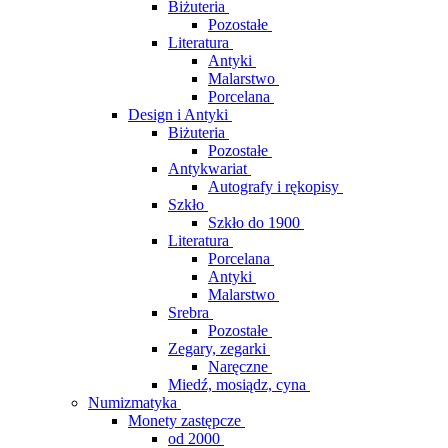
Biżuteria
Pozostałe
Literatura
Antyki
Malarstwo
Porcelana
Design i Antyki
Biżuteria
Pozostałe
Antykwariat
Autografy i rękopisy
Szkło
Szkło do 1900
Literatura
Porcelana
Antyki
Malarstwo
Srebra
Pozostałe
Zegary, zegarki
Naręczne
Miedź, mosiądz, cyna
Numizmatyka
Monety zastępcze
od 2000