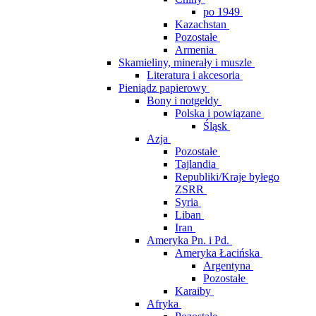
po 1949
Kazachstan
Pozostałe
Armenia
Skamieliny, minerały i muszle
Literatura i akcesoria
Pieniądz papierowy
Bony i notgeldy
Polska i powiązane
Śląsk
Azja
Pozostałe
Tajlandia
Republiki/Kraje byłego
ZSRR
Syria
Liban
Iran
Ameryka Pn. i Pd.
Ameryka Łacińska
Argentyna
Pozostałe
Karaiby
Afryka