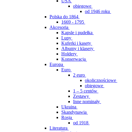
USA
obiegowe
od 1946 roku
Polska do 1864
1669 - 1795
Akcesoria
Kapsle i pudełka
Lupy
Kuferki i kasety
Albumy i klasery
Holdery
Konserwacja
Europa
Euro
2 euro
okolicznościowe
obiegowe
1 – 5 centów
Zestawy
Inne nominały
Ukraina
Skandynawia
Rosja
od 1918
Literatura