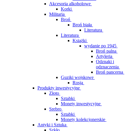
Akcesoria alkoholowe
Korki
Militaria
Broń
Broń biała
Literatura
Literatura
Książki
wydanie po 1945
Broń palna
Artyleria
Odznaki i
odznaczenia
Broń pancerna
Guziki wojskowe
Rosja
Produkty inwestycyjne
Złoto
Sztabki
Monety inwestycyjne
Srebro
Sztabki
Monety kolekcjonerskie
Antyki i Sztuka
Szkło