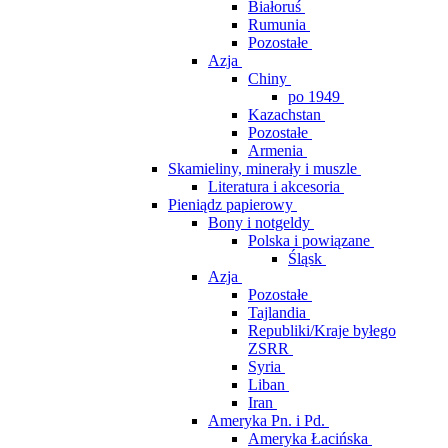
Białoruś
Rumunia
Pozostałe
Azja
Chiny
po 1949
Kazachstan
Pozostałe
Armenia
Skamieliny, minerały i muszle
Literatura i akcesoria
Pieniądz papierowy
Bony i notgeldy
Polska i powiązane
Śląsk
Azja
Pozostałe
Tajlandia
Republiki/Kraje byłego
ZSRR
Syria
Liban
Iran
Ameryka Pn. i Pd.
Ameryka Łacińska