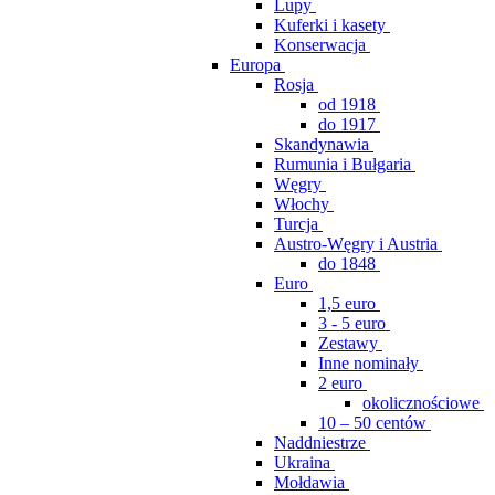
Lupy
Kuferki i kasety
Konserwacja
Europa
Rosja
od 1918
do 1917
Skandynawia
Rumunia i Bułgaria
Węgry
Włochy
Turcja
Austro-Węgry i Austria
do 1848
Euro
1,5 euro
3 - 5 euro
Zestawy
Inne nominały
2 euro
okolicznościowe
10 – 50 centów
Naddniestrze
Ukraina
Mołdawia