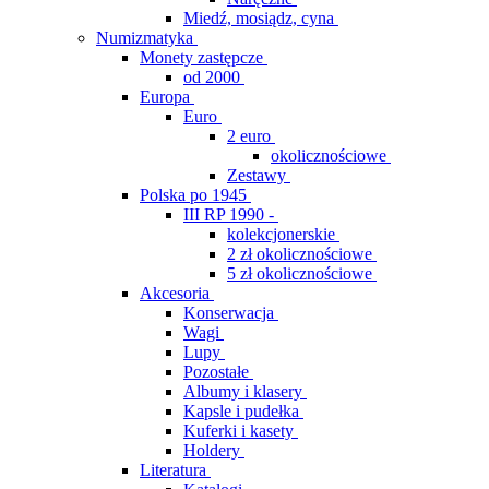
Miedź, mosiądz, cyna
Numizmatyka
Monety zastępcze
od 2000
Europa
Euro
2 euro
okolicznościowe
Zestawy
Polska po 1945
III RP 1990 -
kolekcjonerskie
2 zł okolicznościowe
5 zł okolicznościowe
Akcesoria
Konserwacja
Wagi
Lupy
Pozostałe
Albumy i klasery
Kapsle i pudełka
Kuferki i kasety
Holdery
Literatura