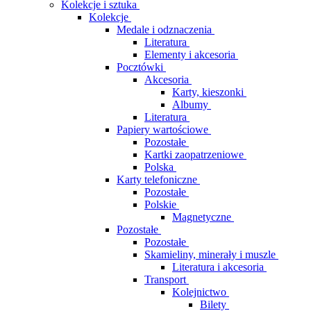
Kolekcje i sztuka
Kolekcje
Medale i odznaczenia
Literatura
Elementy i akcesoria
Pocztówki
Akcesoria
Karty, kieszonki
Albumy
Literatura
Papiery wartościowe
Pozostałe
Kartki zaopatrzeniowe
Polska
Karty telefoniczne
Pozostałe
Polskie
Magnetyczne
Pozostałe
Pozostałe
Skamieliny, minerały i muszle
Literatura i akcesoria
Transport
Kolejnictwo
Bilety