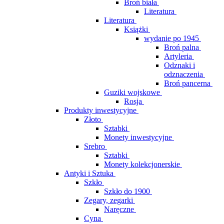
Broń biała
Literatura
Literatura
Książki
wydanie po 1945
Broń palna
Artyleria
Odznaki i
odznaczenia
Broń pancerna
Guziki wojskowe
Rosja
Produkty inwestycyjne
Złoto
Sztabki
Monety inwestycyjne
Srebro
Sztabki
Monety kolekcjonerskie
Antyki i Sztuka
Szkło
Szkło do 1900
Zegary, zegarki
Naręczne
Cyna