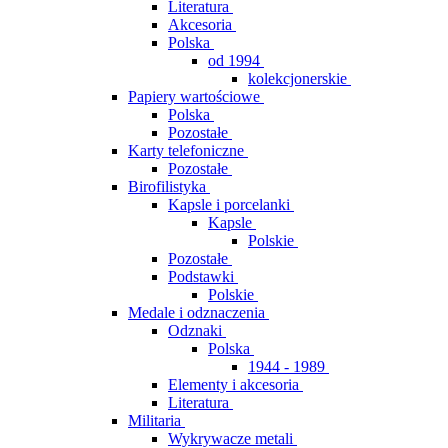
Literatura
Akcesoria
Polska
od 1994
kolekcjonerskie
Papiery wartościowe
Polska
Pozostałe
Karty telefoniczne
Pozostałe
Birofilistyka
Kapsle i porcelanki
Kapsle
Polskie
Pozostałe
Podstawki
Polskie
Medale i odznaczenia
Odznaki
Polska
1944 - 1989
Elementy i akcesoria
Literatura
Militaria
Wykrywacze metali