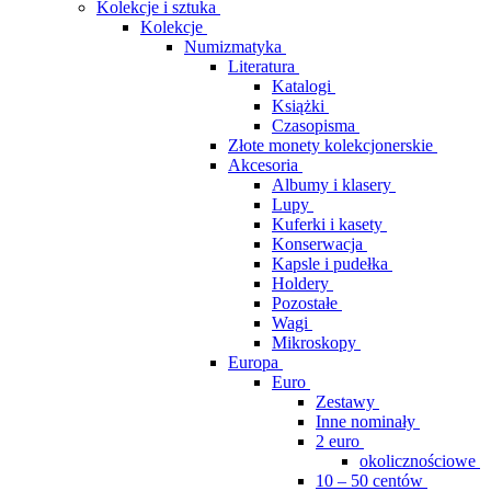
Kolekcje i sztuka
Kolekcje
Numizmatyka
Literatura
Katalogi
Książki
Czasopisma
Złote monety kolekcjonerskie
Akcesoria
Albumy i klasery
Lupy
Kuferki i kasety
Konserwacja
Kapsle i pudełka
Holdery
Pozostałe
Wagi
Mikroskopy
Europa
Euro
Zestawy
Inne nominały
2 euro
okolicznościowe
10 – 50 centów