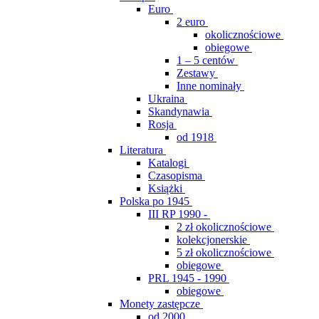
Euro
2 euro
okolicznościowe
obiegowe
1 – 5 centów
Zestawy
Inne nominały
Ukraina
Skandynawia
Rosja
od 1918
Literatura
Katalogi
Czasopisma
Książki
Polska po 1945
III RP 1990 -
2 zł okolicznościowe
kolekcjonerskie
5 zł okolicznościowe
obiegowe
PRL 1945 - 1990
obiegowe
Monety zastępcze
od 2000