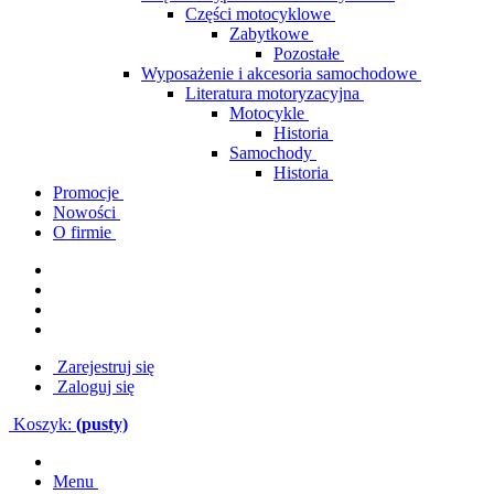
Części motocyklowe
Zabytkowe
Pozostałe
Wyposażenie i akcesoria samochodowe
Literatura motoryzacyjna
Motocykle
Historia
Samochody
Historia
Promocje
Nowości
O firmie
Zarejestruj się
Zaloguj się
Koszyk:
(pusty)
Menu