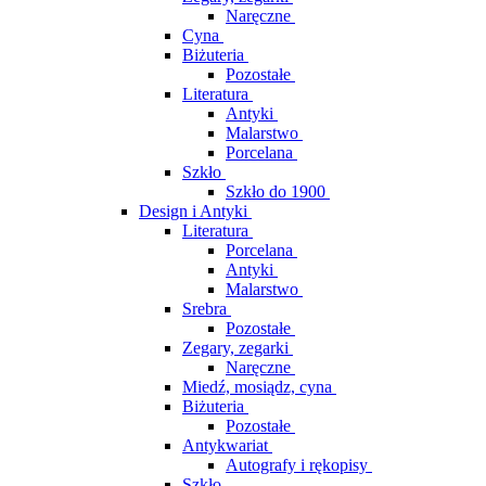
Naręczne
Cyna
Biżuteria
Pozostałe
Literatura
Antyki
Malarstwo
Porcelana
Szkło
Szkło do 1900
Design i Antyki
Literatura
Porcelana
Antyki
Malarstwo
Srebra
Pozostałe
Zegary, zegarki
Naręczne
Miedź, mosiądz, cyna
Biżuteria
Pozostałe
Antykwariat
Autografy i rękopisy
Szkło