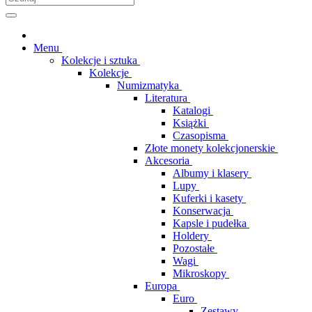
Menu
Kolekcje i sztuka
Kolekcje
Numizmatyka
Literatura
Katalogi
Książki
Czasopisma
Złote monety kolekcjonerskie
Akcesoria
Albumy i klasery
Lupy
Kuferki i kasety
Konserwacja
Kapsle i pudełka
Holdery
Pozostałe
Wagi
Mikroskopy
Europa
Euro
Zestawy