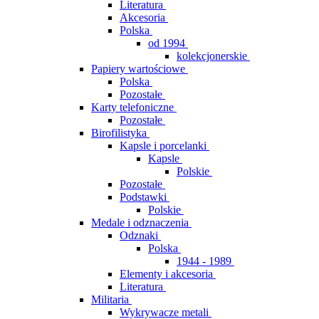
Literatura
Akcesoria
Polska
od 1994
kolekcjonerskie
Papiery wartościowe
Polska
Pozostałe
Karty telefoniczne
Pozostałe
Birofilistyka
Kapsle i porcelanki
Kapsle
Polskie
Pozostałe
Podstawki
Polskie
Medale i odznaczenia
Odznaki
Polska
1944 - 1989
Elementy i akcesoria
Literatura
Militaria
Wykrywacze metali