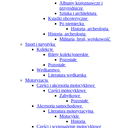
Albumy krajoznawcze i
przyrodnicze
Sztuka i architektura
Książki obcojęzyczne
Po niemiecku
Historia, archeologia
Historia, archeologia
Militaria, broń, wojskowość
Sport i turystyka
Kolekcje
Bilety kolekcjonerskie
Pozostałe
Pozostałe
Wędkarstwo
Literatura wędkarska
Motoryzacja
Części i akcesoria motocyklowe
Części motocyklowe
Zabytkowe
Pozostałe
Akcesoria samochodowe
Literatura motoryzacyjna
Motocykle
Historia
Części i wyposażenie motocyklowe