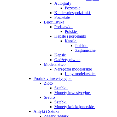
Autografy
Pozostałe
Kinder-niespodzianki
Pozostałe
Birofilistyka
Podstawki
Polskie
Kapsle i porcelanki
Kapsle
Polskie
Zagraniczne
Kapsle
Gadżety piwne
Modelarstwo
Narzędzia modelarskie
Lupy modelarskie
Produkty inwestycyjne
Złoto
Sztabki
Monety inwestycyjne
Srebro
Sztabki
Monety kolekcjonerskie
Antyki i Sztuka
Zegary, zegarki