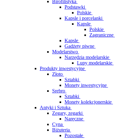
Birofilistyka
Podstawki
Polskie
Kapsle i porcelanki
Kapsle
Polskie
Zagraniczne
Kapsle
Gadżety piwne
Modelarstwo
Narzędzia modelarskie
Lupy modelarskie
Produkty inwestycyjne
Złoto
Sztabki
Monety inwestycyjne
Srebro
Sztabki
Monety kolekcjonerskie
Antyki i Sztuka
Zegary, zegarki
Naręczne
Cyna
Biżuteria
Pozostałe