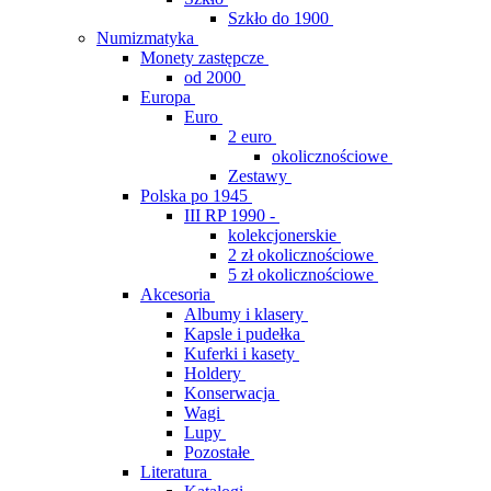
Szkło do 1900
Numizmatyka
Monety zastępcze
od 2000
Europa
Euro
2 euro
okolicznościowe
Zestawy
Polska po 1945
III RP 1990 -
kolekcjonerskie
2 zł okolicznościowe
5 zł okolicznościowe
Akcesoria
Albumy i klasery
Kapsle i pudełka
Kuferki i kasety
Holdery
Konserwacja
Wagi
Lupy
Pozostałe
Literatura