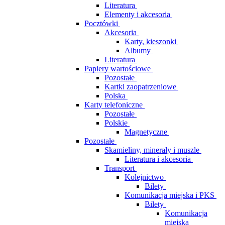
Literatura
Elementy i akcesoria
Pocztówki
Akcesoria
Karty, kieszonki
Albumy
Literatura
Papiery wartościowe
Pozostałe
Kartki zaopatrzeniowe
Polska
Karty telefoniczne
Pozostałe
Polskie
Magnetyczne
Pozostałe
Skamieliny, minerały i muszle
Literatura i akcesoria
Transport
Kolejnictwo
Bilety
Komunikacja miejska i PKS
Bilety
Komunikacja
miejska