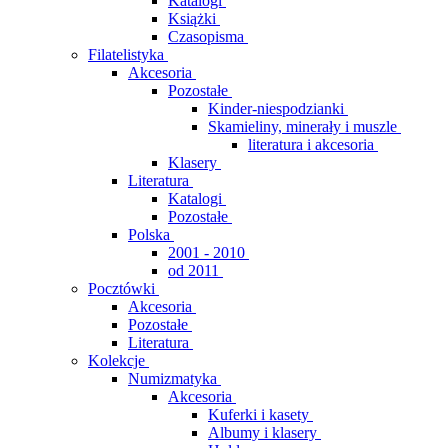
Katalogi
Książki
Czasopisma
Filatelistyka
Akcesoria
Pozostałe
Kinder-niespodzianki
Skamieliny, minerały i muszle
literatura i akcesoria
Klasery
Literatura
Katalogi
Pozostałe
Polska
2001 - 2010
od 2011
Pocztówki
Akcesoria
Pozostałe
Literatura
Kolekcje
Numizmatyka
Akcesoria
Kuferki i kasety
Albumy i klasery