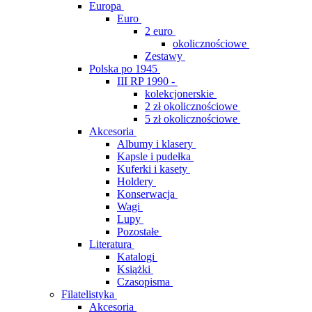
Europa
Euro
2 euro
okolicznościowe
Zestawy
Polska po 1945
III RP 1990 -
kolekcjonerskie
2 zł okolicznościowe
5 zł okolicznościowe
Akcesoria
Albumy i klasery
Kapsle i pudełka
Kuferki i kasety
Holdery
Konserwacja
Wagi
Lupy
Pozostałe
Literatura
Katalogi
Książki
Czasopisma
Filatelistyka
Akcesoria