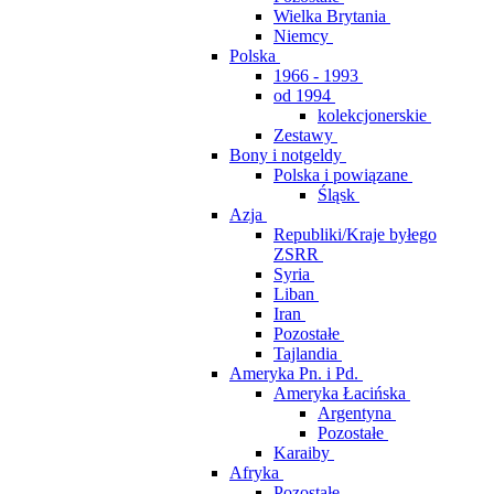
Wielka Brytania
Niemcy
Polska
1966 - 1993
od 1994
kolekcjonerskie
Zestawy
Bony i notgeldy
Polska i powiązane
Śląsk
Azja
Republiki/Kraje byłego
ZSRR
Syria
Liban
Iran
Pozostałe
Tajlandia
Ameryka Pn. i Pd.
Ameryka Łacińska
Argentyna
Pozostałe
Karaiby
Afryka
Pozostałe