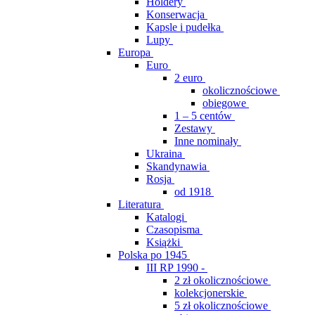
Holdery
Konserwacja
Kapsle i pudełka
Lupy
Europa
Euro
2 euro
okolicznościowe
obiegowe
1 – 5 centów
Zestawy
Inne nominały
Ukraina
Skandynawia
Rosja
od 1918
Literatura
Katalogi
Czasopisma
Książki
Polska po 1945
III RP 1990 -
2 zł okolicznościowe
kolekcjonerskie
5 zł okolicznościowe