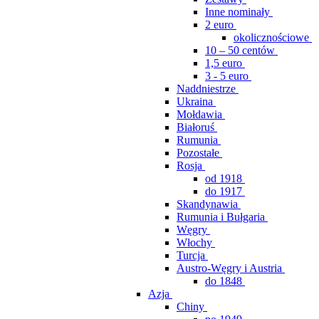
Inne nominały
2 euro
okolicznościowe
10 – 50 centów
1,5 euro
3 - 5 euro
Naddniestrze
Ukraina
Mołdawia
Białoruś
Rumunia
Pozostałe
Rosja
od 1918
do 1917
Skandynawia
Rumunia i Bułgaria
Węgry
Włochy
Turcja
Austro-Węgry i Austria
do 1848
Azja
Chiny