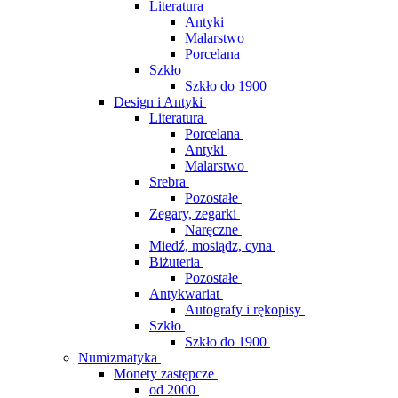
Literatura
Antyki
Malarstwo
Porcelana
Szkło
Szkło do 1900
Design i Antyki
Literatura
Porcelana
Antyki
Malarstwo
Srebra
Pozostałe
Zegary, zegarki
Naręczne
Miedź, mosiądz, cyna
Biżuteria
Pozostałe
Antykwariat
Autografy i rękopisy
Szkło
Szkło do 1900
Numizmatyka
Monety zastępcze
od 2000