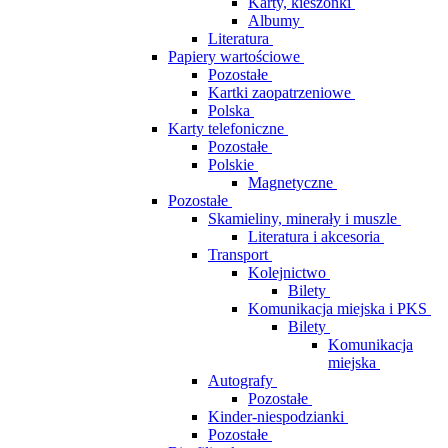
Karty, kieszonki
Albumy
Literatura
Papiery wartościowe
Pozostałe
Kartki zaopatrzeniowe
Polska
Karty telefoniczne
Pozostałe
Polskie
Magnetyczne
Pozostałe
Skamieliny, minerały i muszle
Literatura i akcesoria
Transport
Kolejnictwo
Bilety
Komunikacja miejska i PKS
Bilety
Komunikacja
miejska
Autografy
Pozostałe
Kinder-niespodzianki
Pozostałe