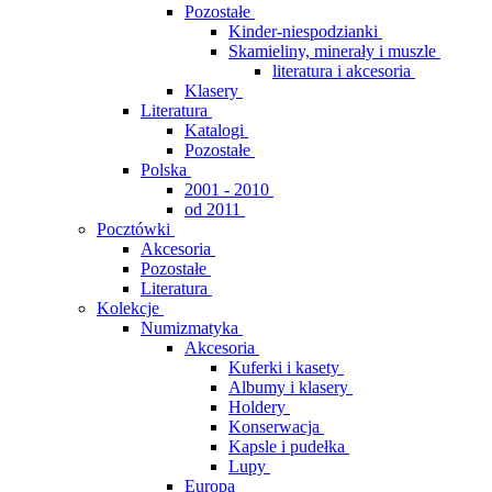
Pozostałe
Kinder-niespodzianki
Skamieliny, minerały i muszle
literatura i akcesoria
Klasery
Literatura
Katalogi
Pozostałe
Polska
2001 - 2010
od 2011
Pocztówki
Akcesoria
Pozostałe
Literatura
Kolekcje
Numizmatyka
Akcesoria
Kuferki i kasety
Albumy i klasery
Holdery
Konserwacja
Kapsle i pudełka
Lupy
Europa