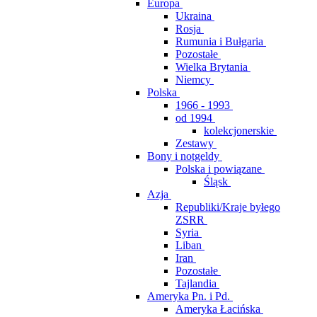
Europa
Ukraina
Rosja
Rumunia i Bułgaria
Pozostałe
Wielka Brytania
Niemcy
Polska
1966 - 1993
od 1994
kolekcjonerskie
Zestawy
Bony i notgeldy
Polska i powiązane
Śląsk
Azja
Republiki/Kraje byłego
ZSRR
Syria
Liban
Iran
Pozostałe
Tajlandia
Ameryka Pn. i Pd.
Ameryka Łacińska