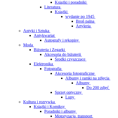
Książki i poradniki
Literatura
Książki
wydanie po 1945
Broń palna
Artyleria
Antyki i Sztuka
Antykwariat
Autografy i rękopisy
Moda
Biżuteria i Zegarki
Akcesoria do biżuterii
Środki czyszczące
Elektronika
Fotografia
Akcesoria fotograficzne
Albumy i ramki na zdjęcia
Albumy
Do 200 zdjęć
Sprzęt optyczny
Lupy
Kultura i rozrywka
Książki i Komiksy
Poradniki i albumy
Motoryzacja, transport