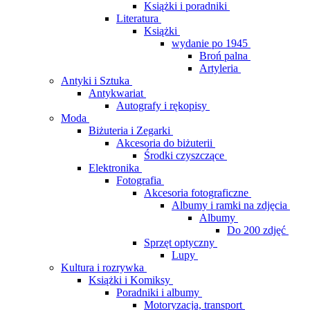
Książki i poradniki
Literatura
Książki
wydanie po 1945
Broń palna
Artyleria
Antyki i Sztuka
Antykwariat
Autografy i rękopisy
Moda
Biżuteria i Zegarki
Akcesoria do biżuterii
Środki czyszczące
Elektronika
Fotografia
Akcesoria fotograficzne
Albumy i ramki na zdjęcia
Albumy
Do 200 zdjęć
Sprzęt optyczny
Lupy
Kultura i rozrywka
Książki i Komiksy
Poradniki i albumy
Motoryzacja, transport