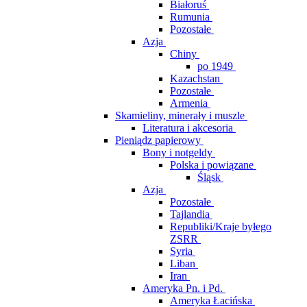
Białoruś
Rumunia
Pozostałe
Azja
Chiny
po 1949
Kazachstan
Pozostałe
Armenia
Skamieliny, minerały i muszle
Literatura i akcesoria
Pieniądz papierowy
Bony i notgeldy
Polska i powiązane
Śląsk
Azja
Pozostałe
Tajlandia
Republiki/Kraje byłego
ZSRR
Syria
Liban
Iran
Ameryka Pn. i Pd.
Ameryka Łacińska