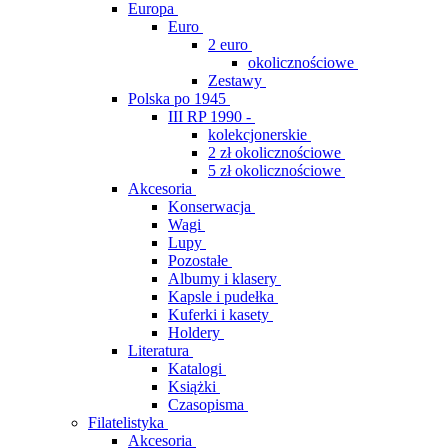
Europa
Euro
2 euro
okolicznościowe
Zestawy
Polska po 1945
III RP 1990 -
kolekcjonerskie
2 zł okolicznościowe
5 zł okolicznościowe
Akcesoria
Konserwacja
Wagi
Lupy
Pozostałe
Albumy i klasery
Kapsle i pudełka
Kuferki i kasety
Holdery
Literatura
Katalogi
Książki
Czasopisma
Filatelistyka
Akcesoria