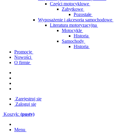
Części motocyklowe
Zabytkowe
Pozostałe
Wyposażenie i akcesoria samochodowe
Literatura motoryzacyjna
Motocykle
Historia
Samochody
Historia
Promocje
Nowości
O firmie
Zarejestruj się
Zaloguj się
Koszyk:
(pusty)
Menu