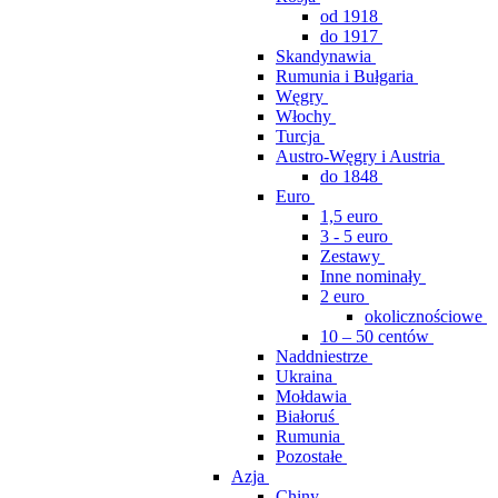
od 1918
do 1917
Skandynawia
Rumunia i Bułgaria
Węgry
Włochy
Turcja
Austro-Węgry i Austria
do 1848
Euro
1,5 euro
3 - 5 euro
Zestawy
Inne nominały
2 euro
okolicznościowe
10 – 50 centów
Naddniestrze
Ukraina
Mołdawia
Białoruś
Rumunia
Pozostałe
Azja
Chiny