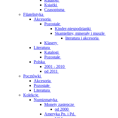
Katalogi
Książki
Czasopisma
Filatelistyka
Akcesoria
Pozostałe
Kinder-niespodzianki
Skamieliny, minerały i muszle
literatura i akcesoria
Klasery
Literatura
Katalogi
Pozostałe
Polska
2001 - 2010
od 2011
Pocztówki
Akcesoria
Pozostałe
Literatura
Kolekcje
Numizmatyka
Monety zastępcze
od 2000
Ameryka Pn. i Pd.