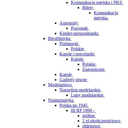
Komunikacja miejska i PKS
Bilety
Komunikacja
miejska
Autografy
Pozostałe
Kinder-niespodzianki
Birofilistyka
Podstawki
Polskie
Kapsle i porcelanki
Kapsle
Polskie
Zagraniczne
Kapsle
Gadżety piwne
Modelarstwo
Narzędzia modelarskie
Lupy modelarskie
Numizmatyka
Polska po 1945
III RP 1990 -
próbne
2 zł okolicznościowe
obiegowe