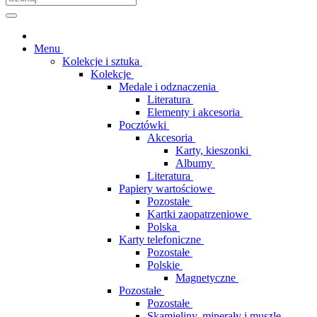
Menu
Kolekcje i sztuka
Kolekcje
Medale i odznaczenia
Literatura
Elementy i akcesoria
Pocztówki
Akcesoria
Karty, kieszonki
Albumy
Literatura
Papiery wartościowe
Pozostałe
Kartki zaopatrzeniowe
Polska
Karty telefoniczne
Pozostałe
Polskie
Magnetyczne
Pozostałe
Pozostałe
Skamieliny, minerały i muszle