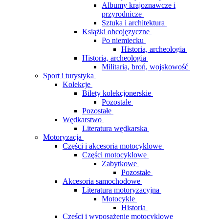
Albumy krajoznawcze i
przyrodnicze
Sztuka i architektura
Książki obcojęzyczne
Po niemiecku
Historia, archeologia
Historia, archeologia
Militaria, broń, wojskowość
Sport i turystyka
Kolekcje
Bilety kolekcjonerskie
Pozostałe
Pozostałe
Wędkarstwo
Literatura wędkarska
Motoryzacja
Części i akcesoria motocyklowe
Części motocyklowe
Zabytkowe
Pozostałe
Akcesoria samochodowe
Literatura motoryzacyjna
Motocykle
Historia
Części i wyposażenie motocyklowe