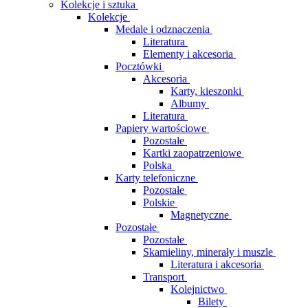
Kolekcje i sztuka
Kolekcje
Medale i odznaczenia
Literatura
Elementy i akcesoria
Pocztówki
Akcesoria
Karty, kieszonki
Albumy
Literatura
Papiery wartościowe
Pozostałe
Kartki zaopatrzeniowe
Polska
Karty telefoniczne
Pozostałe
Polskie
Magnetyczne
Pozostałe
Pozostałe
Skamieliny, minerały i muszle
Literatura i akcesoria
Transport
Kolejnictwo
Bilety