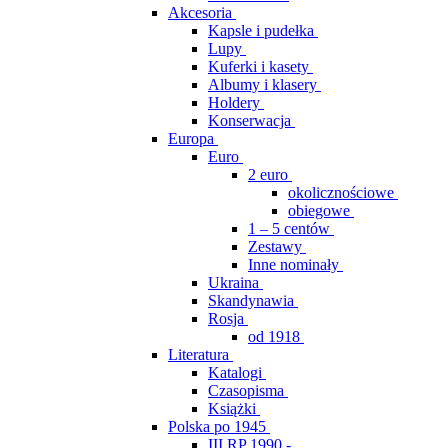
Akcesoria
Kapsle i pudełka
Lupy
Kuferki i kasety
Albumy i klasery
Holdery
Konserwacja
Europa
Euro
2 euro
okolicznościowe
obiegowe
1 – 5 centów
Zestawy
Inne nominały
Ukraina
Skandynawia
Rosja
od 1918
Literatura
Katalogi
Czasopisma
Książki
Polska po 1945
III RP 1990 -