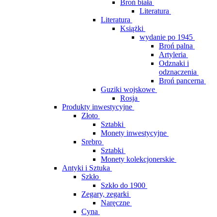
Broń biała
Literatura
Literatura
Książki
wydanie po 1945
Broń palna
Artyleria
Odznaki i
odznaczenia
Broń pancerna
Guziki wojskowe
Rosja
Produkty inwestycyjne
Złoto
Sztabki
Monety inwestycyjne
Srebro
Sztabki
Monety kolekcjonerskie
Antyki i Sztuka
Szkło
Szkło do 1900
Zegary, zegarki
Naręczne
Cyna