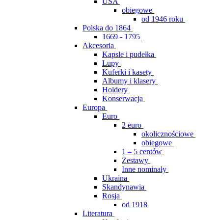
USA
obiegowe
od 1946 roku
Polska do 1864
1669 - 1795
Akcesoria
Kapsle i pudełka
Lupy
Kuferki i kasety
Albumy i klasery
Holdery
Konserwacja
Europa
Euro
2 euro
okolicznościowe
obiegowe
1 – 5 centów
Zestawy
Inne nominały
Ukraina
Skandynawia
Rosja
od 1918
Literatura