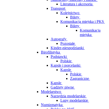
Literatura i akcesoria
Transport
Kolejnictwo
Bilety
Komunikacja miejska i PKS
Bilety
Komunikacja
miejska
Autografy
Pozostałe
Kinder-niespodzianki
Birofilistyka
Podstawki
Polskie
Kapsle i porcelanki
Kapsle
Polskie
Zagraniczne
Kapsle
Gadżety piwne
Modelarstwo
Narzędzia modelarskie
Lupy modelarskie
Numizmatyka