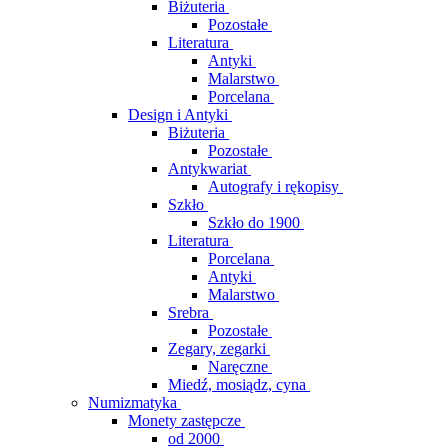
Biżuteria
Pozostałe
Literatura
Antyki
Malarstwo
Porcelana
Design i Antyki
Biżuteria
Pozostałe
Antykwariat
Autografy i rękopisy
Szkło
Szkło do 1900
Literatura
Porcelana
Antyki
Malarstwo
Srebra
Pozostałe
Zegary, zegarki
Naręczne
Miedź, mosiądz, cyna
Numizmatyka
Monety zastępcze
od 2000