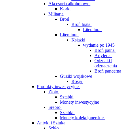
Akcesoria alkoholowe
Korki
Militaria
Broń
Broń biała
Literatura
Literatura
Książki
wydanie po 1945
Broń palna
Artyleria
Odznaki i
odznaczenia
Broń pancerna
Guziki wojskowe
Rosja
Produkty inwestycyjne
Złoto
Sztabki
Monety inwestycyjne
Srebro
Sztabki
Monety kolekcjonerskie
Antyki i Sztuka
Szkło