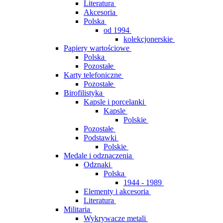
Literatura
Akcesoria
Polska
od 1994
kolekcjonerskie
Papiery wartościowe
Polska
Pozostałe
Karty telefoniczne
Pozostałe
Birofilistyka
Kapsle i porcelanki
Kapsle
Polskie
Pozostałe
Podstawki
Polskie
Medale i odznaczenia
Odznaki
Polska
1944 - 1989
Elementy i akcesoria
Literatura
Militaria
Wykrywacze metali