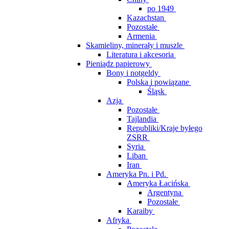
po 1949
Kazachstan
Pozostałe
Armenia
Skamieliny, minerały i muszle
Literatura i akcesoria
Pieniądz papierowy
Bony i notgeldy
Polska i powiązane
Śląsk
Azja
Pozostałe
Tajlandia
Republiki/Kraje byłego
ZSRR
Syria
Liban
Iran
Ameryka Pn. i Pd.
Ameryka Łacińska
Argentyna
Pozostałe
Karaiby
Afryka