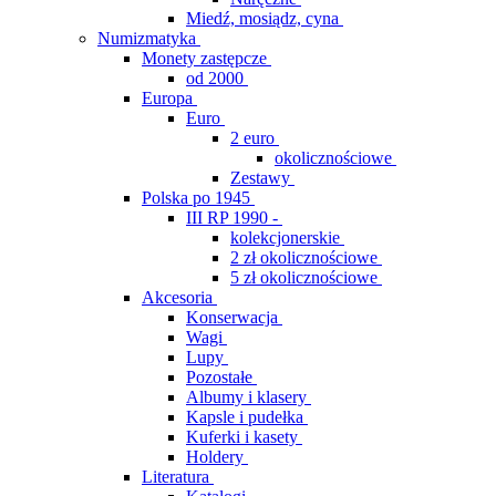
Miedź, mosiądz, cyna
Numizmatyka
Monety zastępcze
od 2000
Europa
Euro
2 euro
okolicznościowe
Zestawy
Polska po 1945
III RP 1990 -
kolekcjonerskie
2 zł okolicznościowe
5 zł okolicznościowe
Akcesoria
Konserwacja
Wagi
Lupy
Pozostałe
Albumy i klasery
Kapsle i pudełka
Kuferki i kasety
Holdery
Literatura