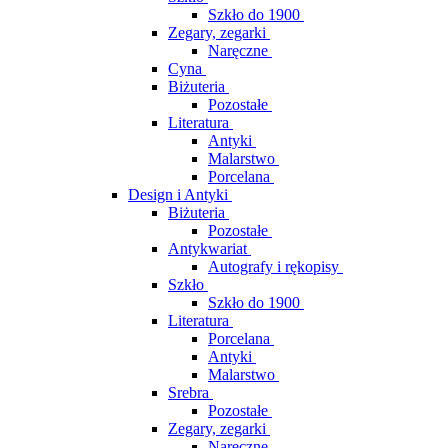
Szkło do 1900
Zegary, zegarki
Naręczne
Cyna
Biżuteria
Pozostałe
Literatura
Antyki
Malarstwo
Porcelana
Design i Antyki
Biżuteria
Pozostałe
Antykwariat
Autografy i rękopisy
Szkło
Szkło do 1900
Literatura
Porcelana
Antyki
Malarstwo
Srebra
Pozostałe
Zegary, zegarki
Naręczne