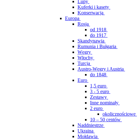
Lupy
Kuferki i kasety
Konserwacja
Europa
Rosja
od 1918
do 1917
Skandynawia
Rumunia i Bułgaria
Węgry
Włochy
Turcja
Austro-Węgry i Austria
do 1848
Euro
1,5 euro
3 - 5 euro
Zestawy
Inne nominały
2 euro
okolicznościowe
10 – 50 centów
Naddniestrze
Ukraina
Mołdawia