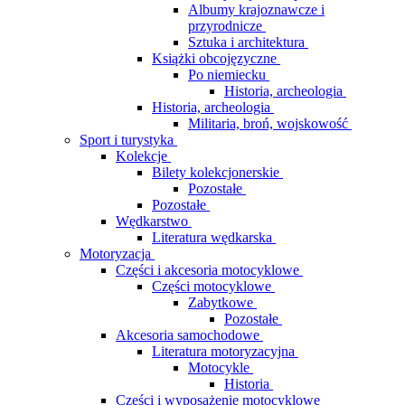
Albumy krajoznawcze i
przyrodnicze
Sztuka i architektura
Książki obcojęzyczne
Po niemiecku
Historia, archeologia
Historia, archeologia
Militaria, broń, wojskowość
Sport i turystyka
Kolekcje
Bilety kolekcjonerskie
Pozostałe
Pozostałe
Wędkarstwo
Literatura wędkarska
Motoryzacja
Części i akcesoria motocyklowe
Części motocyklowe
Zabytkowe
Pozostałe
Akcesoria samochodowe
Literatura motoryzacyjna
Motocykle
Historia
Części i wyposażenie motocyklowe