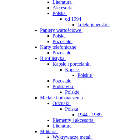
Literatura
Akcesoria
Polska
od 1994
kolekcjonerskie
Papiery wartościowe
Polska
Pozostałe
Karty telefoniczne
Pozostałe
Birofilistyka
Kapsle i porcelanki
Kapsle
Polskie
Pozostałe
Podstawki
Polskie
Medale i odznaczenia
Odznaki
Polska
1944 - 1989
Elementy i akcesoria
Literatura
Militaria
Wykrywacze metali