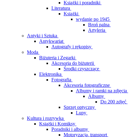
Książki i poradniki
Literatura
Książki
wydanie po 1945
Broń palna
Artyleria
Antyki i Sztuka
Antykwariat
Autografy i rękopisy
Moda
Biżuteria i Zegarki
Akcesoria do biżuterii
Środki czyszczące
Elektronika
Fotografia
Akcesoria fotograficzne
Albumy i ramki na zdjęcia
Albumy
Do 200 zdjęć
Sprzęt optyczny
Lupy
Kultura i rozrywka
Książki i Komiksy
Poradniki i albumy
Motoryzacja, transport