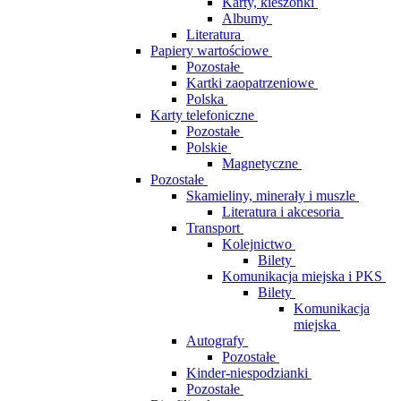
Karty, kieszonki
Albumy
Literatura
Papiery wartościowe
Pozostałe
Kartki zaopatrzeniowe
Polska
Karty telefoniczne
Pozostałe
Polskie
Magnetyczne
Pozostałe
Skamieliny, minerały i muszle
Literatura i akcesoria
Transport
Kolejnictwo
Bilety
Komunikacja miejska i PKS
Bilety
Komunikacja
miejska
Autografy
Pozostałe
Kinder-niespodzianki
Pozostałe