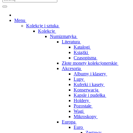
Menu
Kolekcje i sztuka
Kolekcje
Numizmatyka
Literatura
Katalogi
Książki
Czasopisma
Złote monety kolekcjonerskie
Akcesoria
Albumy i klasery
Lupy
Kuferki i kasety
Konserwacja
Kapsle i pudełka
Holdery
Pozostałe
Wagi
Mikroskopy
Europa
Euro
Zestawy