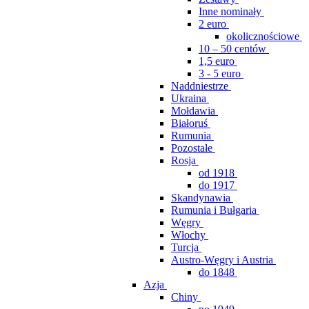
Inne nominały
2 euro
okolicznościowe
10 – 50 centów
1,5 euro
3 - 5 euro
Naddniestrze
Ukraina
Mołdawia
Białoruś
Rumunia
Pozostałe
Rosja
od 1918
do 1917
Skandynawia
Rumunia i Bułgaria
Węgry
Włochy
Turcja
Austro-Węgry i Austria
do 1848
Azja
Chiny