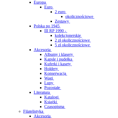
Europa
Euro
2 euro
okolicznościowe
Zestawy
Polska po 1945
III RP 1990 -
kolekcjonerskie
2 zł okolicznościowe
5 zł okolicznościowe
Akcesoria
Albumy i klasery
Kapsle i pudełka
Kuferki i kasety
Holdery
Konserwacja
Wagi
Lupy
Pozostałe
Literatura
Katalogi
Książki
Czasopisma
Filatelistyka
Akcesoria