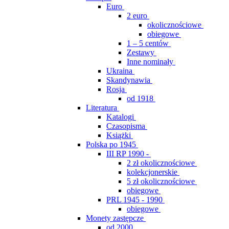
Euro
2 euro
okolicznościowe
obiegowe
1 – 5 centów
Zestawy
Inne nominały
Ukraina
Skandynawia
Rosja
od 1918
Literatura
Katalogi
Czasopisma
Książki
Polska po 1945
III RP 1990 -
2 zł okolicznościowe
kolekcjonerskie
5 zł okolicznościowe
obiegowe
PRL 1945 - 1990
obiegowe
Monety zastępcze
od 2000