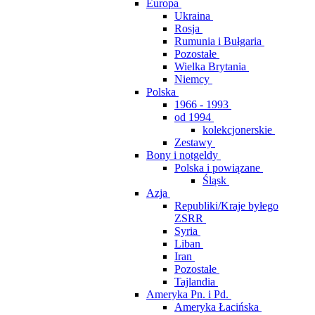
Europa
Ukraina
Rosja
Rumunia i Bułgaria
Pozostałe
Wielka Brytania
Niemcy
Polska
1966 - 1993
od 1994
kolekcjonerskie
Zestawy
Bony i notgeldy
Polska i powiązane
Śląsk
Azja
Republiki/Kraje byłego
ZSRR
Syria
Liban
Iran
Pozostałe
Tajlandia
Ameryka Pn. i Pd.
Ameryka Łacińska