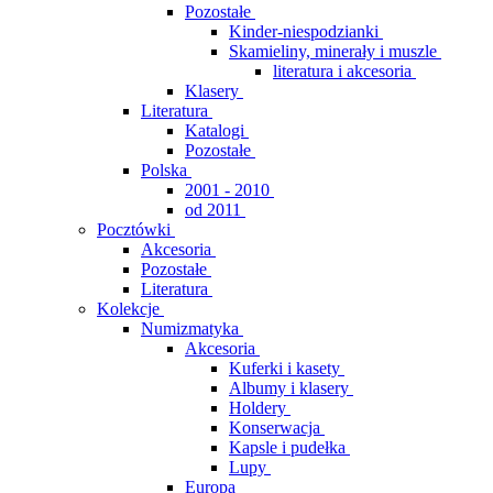
Pozostałe
Kinder-niespodzianki
Skamieliny, minerały i muszle
literatura i akcesoria
Klasery
Literatura
Katalogi
Pozostałe
Polska
2001 - 2010
od 2011
Pocztówki
Akcesoria
Pozostałe
Literatura
Kolekcje
Numizmatyka
Akcesoria
Kuferki i kasety
Albumy i klasery
Holdery
Konserwacja
Kapsle i pudełka
Lupy
Europa