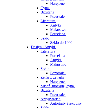
Naręczne
Cyna
Biżuteria
Pozostałe
Literatura
Antyki
Malarstwo
Porcelana
Szkło
Szkło do 1900
Design i Antyki
Literatura
Porcelana
Antyki
Malarstwo
Srebra
Pozostałe
Zegary, zegarki
Naręczne
Miedź, mosiądz, cyna
Biżuteria
Pozostałe
Antykwariat
Autografy i rękopisy
Szkło