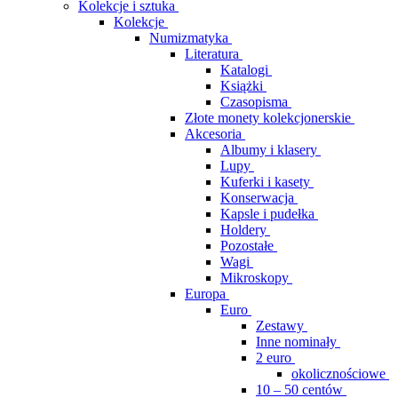
Kolekcje i sztuka
Kolekcje
Numizmatyka
Literatura
Katalogi
Książki
Czasopisma
Złote monety kolekcjonerskie
Akcesoria
Albumy i klasery
Lupy
Kuferki i kasety
Konserwacja
Kapsle i pudełka
Holdery
Pozostałe
Wagi
Mikroskopy
Europa
Euro
Zestawy
Inne nominały
2 euro
okolicznościowe
10 – 50 centów