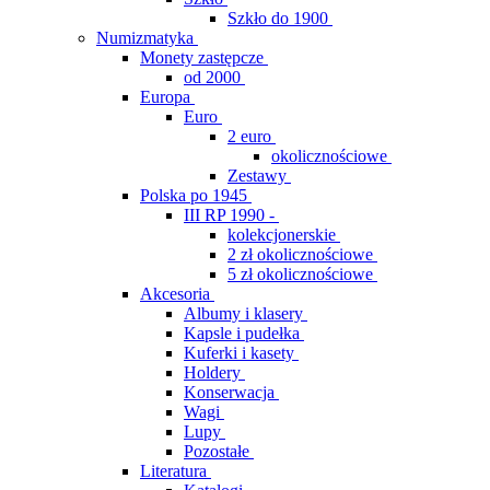
Szkło do 1900
Numizmatyka
Monety zastępcze
od 2000
Europa
Euro
2 euro
okolicznościowe
Zestawy
Polska po 1945
III RP 1990 -
kolekcjonerskie
2 zł okolicznościowe
5 zł okolicznościowe
Akcesoria
Albumy i klasery
Kapsle i pudełka
Kuferki i kasety
Holdery
Konserwacja
Wagi
Lupy
Pozostałe
Literatura