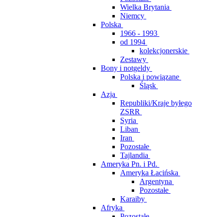
Wielka Brytania
Niemcy
Polska
1966 - 1993
od 1994
kolekcjonerskie
Zestawy
Bony i notgeldy
Polska i powiązane
Śląsk
Azja
Republiki/Kraje byłego
ZSRR
Syria
Liban
Iran
Pozostałe
Tajlandia
Ameryka Pn. i Pd.
Ameryka Łacińska
Argentyna
Pozostałe
Karaiby
Afryka
Pozostałe