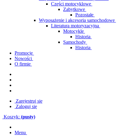
Części motocyklowe
Zabytkowe
Pozostałe
Wyposażenie i akcesoria samochodowe
Literatura motoryzacyjna
Motocykle
Historia
Samochody
Historia
Promocje
Nowości
O firmie
Zarejestruj się
Zaloguj się
Koszyk:
(pusty)
Menu