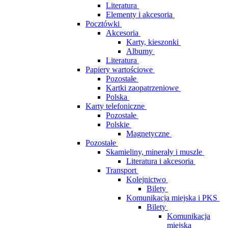
Literatura
Elementy i akcesoria
Pocztówki
Akcesoria
Karty, kieszonki
Albumy
Literatura
Papiery wartościowe
Pozostałe
Kartki zaopatrzeniowe
Polska
Karty telefoniczne
Pozostałe
Polskie
Magnetyczne
Pozostałe
Skamieliny, minerały i muszle
Literatura i akcesoria
Transport
Kolejnictwo
Bilety
Komunikacja miejska i PKS
Bilety
Komunikacja
miejska