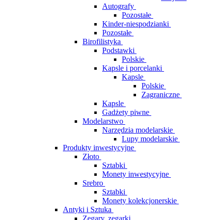
Autografy
Pozostałe
Kinder-niespodzianki
Pozostałe
Birofilistyka
Podstawki
Polskie
Kapsle i porcelanki
Kapsle
Polskie
Zagraniczne
Kapsle
Gadżety piwne
Modelarstwo
Narzędzia modelarskie
Lupy modelarskie
Produkty inwestycyjne
Złoto
Sztabki
Monety inwestycyjne
Srebro
Sztabki
Monety kolekcjonerskie
Antyki i Sztuka
Zegary, zegarki