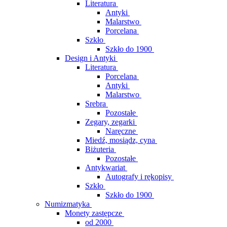
Literatura
Antyki
Malarstwo
Porcelana
Szkło
Szkło do 1900
Design i Antyki
Literatura
Porcelana
Antyki
Malarstwo
Srebra
Pozostałe
Zegary, zegarki
Naręczne
Miedź, mosiądz, cyna
Biżuteria
Pozostałe
Antykwariat
Autografy i rękopisy
Szkło
Szkło do 1900
Numizmatyka
Monety zastępcze
od 2000