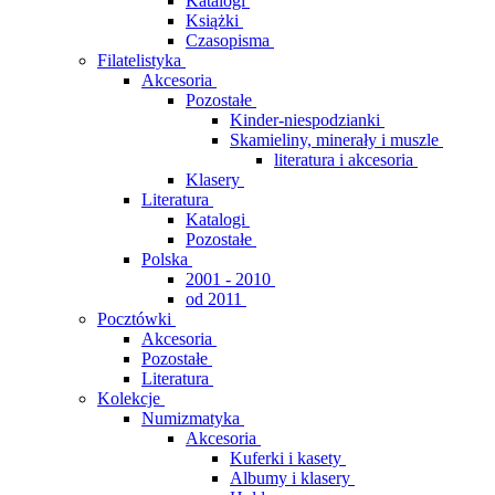
Katalogi
Książki
Czasopisma
Filatelistyka
Akcesoria
Pozostałe
Kinder-niespodzianki
Skamieliny, minerały i muszle
literatura i akcesoria
Klasery
Literatura
Katalogi
Pozostałe
Polska
2001 - 2010
od 2011
Pocztówki
Akcesoria
Pozostałe
Literatura
Kolekcje
Numizmatyka
Akcesoria
Kuferki i kasety
Albumy i klasery