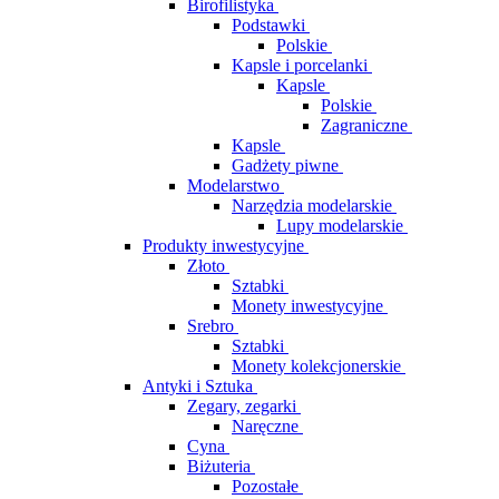
Birofilistyka
Podstawki
Polskie
Kapsle i porcelanki
Kapsle
Polskie
Zagraniczne
Kapsle
Gadżety piwne
Modelarstwo
Narzędzia modelarskie
Lupy modelarskie
Produkty inwestycyjne
Złoto
Sztabki
Monety inwestycyjne
Srebro
Sztabki
Monety kolekcjonerskie
Antyki i Sztuka
Zegary, zegarki
Naręczne
Cyna
Biżuteria
Pozostałe