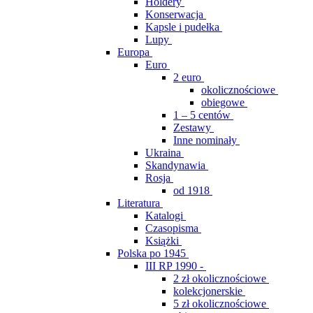
Holdery
Konserwacja
Kapsle i pudełka
Lupy
Europa
Euro
2 euro
okolicznościowe
obiegowe
1 – 5 centów
Zestawy
Inne nominały
Ukraina
Skandynawia
Rosja
od 1918
Literatura
Katalogi
Czasopisma
Książki
Polska po 1945
III RP 1990 -
2 zł okolicznościowe
kolekcjonerskie
5 zł okolicznościowe