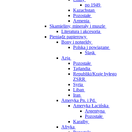
po 1949
Kazachstan
Pozostałe
Armenia
Skamieliny, minerały i muszle
Literatura i akcesoria
Pieniądz papierowy
Bony i notgeldy
Polska i powiązane
Śląsk
Azja
Pozostałe
Tajlandia
Republiki/Kraje byłego
ZSRR
Syria
Liban
Iran
Ameryka Pn. i Pd.
Ameryka Łacińska
Argentyna
Pozostałe
Karaiby
Afryka