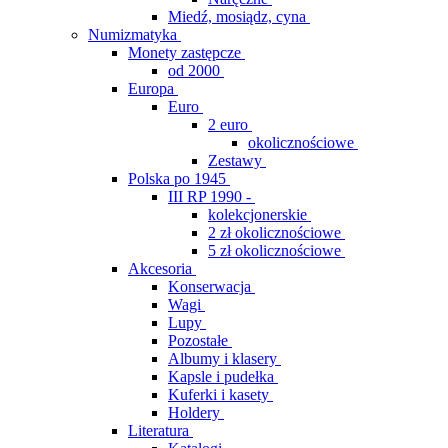
Miedź, mosiądz, cyna
Numizmatyka
Monety zastępcze
od 2000
Europa
Euro
2 euro
okolicznościowe
Zestawy
Polska po 1945
III RP 1990 -
kolekcjonerskie
2 zł okolicznościowe
5 zł okolicznościowe
Akcesoria
Konserwacja
Wagi
Lupy
Pozostałe
Albumy i klasery
Kapsle i pudełka
Kuferki i kasety
Holdery
Literatura