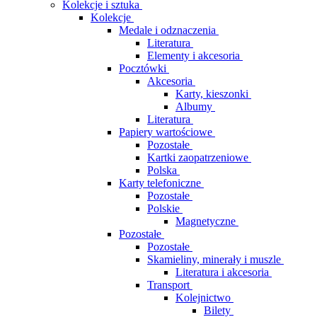
Kolekcje i sztuka
Kolekcje
Medale i odznaczenia
Literatura
Elementy i akcesoria
Pocztówki
Akcesoria
Karty, kieszonki
Albumy
Literatura
Papiery wartościowe
Pozostałe
Kartki zaopatrzeniowe
Polska
Karty telefoniczne
Pozostałe
Polskie
Magnetyczne
Pozostałe
Pozostałe
Skamieliny, minerały i muszle
Literatura i akcesoria
Transport
Kolejnictwo
Bilety