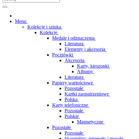
Menu
Kolekcje i sztuka
Kolekcje
Medale i odznaczenia
Literatura
Elementy i akcesoria
Pocztówki
Akcesoria
Karty, kieszonki
Albumy
Literatura
Papiery wartościowe
Pozostałe
Kartki zaopatrzeniowe
Polska
Karty telefoniczne
Pozostałe
Polskie
Magnetyczne
Pozostałe
Pozostałe
Skamieliny, minerały i muszle