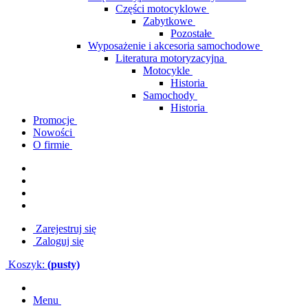
Części motocyklowe
Zabytkowe
Pozostałe
Wyposażenie i akcesoria samochodowe
Literatura motoryzacyjna
Motocykle
Historia
Samochody
Historia
Promocje
Nowości
O firmie
Zarejestruj się
Zaloguj się
Koszyk:
(pusty)
Menu