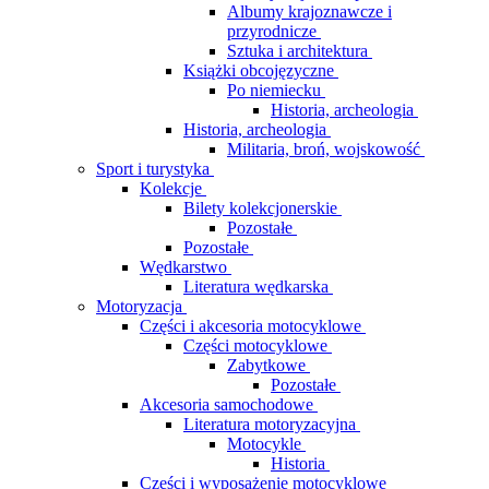
Albumy krajoznawcze i
przyrodnicze
Sztuka i architektura
Książki obcojęzyczne
Po niemiecku
Historia, archeologia
Historia, archeologia
Militaria, broń, wojskowość
Sport i turystyka
Kolekcje
Bilety kolekcjonerskie
Pozostałe
Pozostałe
Wędkarstwo
Literatura wędkarska
Motoryzacja
Części i akcesoria motocyklowe
Części motocyklowe
Zabytkowe
Pozostałe
Akcesoria samochodowe
Literatura motoryzacyjna
Motocykle
Historia
Części i wyposażenie motocyklowe