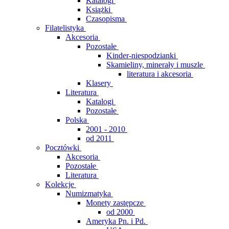
Katalogi
Książki
Czasopisma
Filatelistyka
Akcesoria
Pozostałe
Kinder-niespodzianki
Skamieliny, minerały i muszle
literatura i akcesoria
Klasery
Literatura
Katalogi
Pozostałe
Polska
2001 - 2010
od 2011
Pocztówki
Akcesoria
Pozostałe
Literatura
Kolekcje
Numizmatyka
Monety zastępcze
od 2000
Ameryka Pn. i Pd.