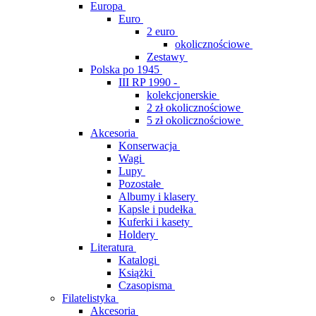
Europa
Euro
2 euro
okolicznościowe
Zestawy
Polska po 1945
III RP 1990 -
kolekcjonerskie
2 zł okolicznościowe
5 zł okolicznościowe
Akcesoria
Konserwacja
Wagi
Lupy
Pozostałe
Albumy i klasery
Kapsle i pudełka
Kuferki i kasety
Holdery
Literatura
Katalogi
Książki
Czasopisma
Filatelistyka
Akcesoria