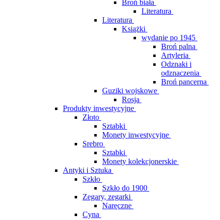
Broń biała
Literatura
Literatura
Książki
wydanie po 1945
Broń palna
Artyleria
Odznaki i
odznaczenia
Broń pancerna
Guziki wojskowe
Rosja
Produkty inwestycyjne
Złoto
Sztabki
Monety inwestycyjne
Srebro
Sztabki
Monety kolekcjonerskie
Antyki i Sztuka
Szkło
Szkło do 1900
Zegary, zegarki
Naręczne
Cyna