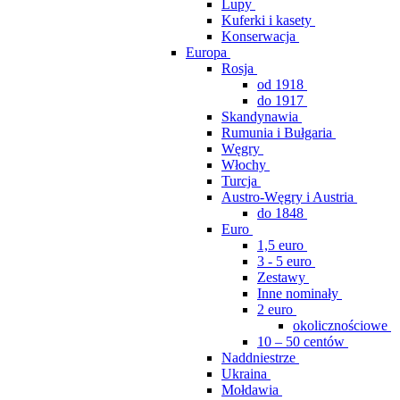
Lupy
Kuferki i kasety
Konserwacja
Europa
Rosja
od 1918
do 1917
Skandynawia
Rumunia i Bułgaria
Węgry
Włochy
Turcja
Austro-Węgry i Austria
do 1848
Euro
1,5 euro
3 - 5 euro
Zestawy
Inne nominały
2 euro
okolicznościowe
10 – 50 centów
Naddniestrze
Ukraina
Mołdawia