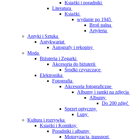
Książki i poradniki
Literatura
Książki
wydanie po 1945
Broń palna
Artyleria
Antyki i Sztuka
Antykwariat
Autografy i rękopisy
Moda
Biżuteria i Zegarki
Akcesoria do biżuterii
Środki czyszczące
Elektronika
Fotografia
Akcesoria fotograficzne
Albumy i ramki na zdjęcia
Albumy
Do 200 zdjęć
Sprzęt optyczny
Lupy
Kultura i rozrywka
Książki i Komiksy
Poradniki i albumy
Motoryzacja, transport