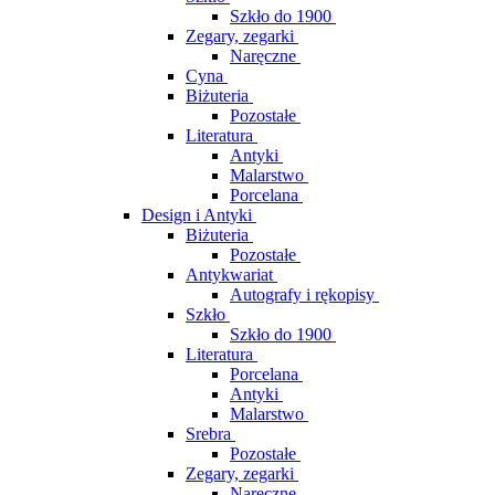
Szkło do 1900
Zegary, zegarki
Naręczne
Cyna
Biżuteria
Pozostałe
Literatura
Antyki
Malarstwo
Porcelana
Design i Antyki
Biżuteria
Pozostałe
Antykwariat
Autografy i rękopisy
Szkło
Szkło do 1900
Literatura
Porcelana
Antyki
Malarstwo
Srebra
Pozostałe
Zegary, zegarki
Naręczne