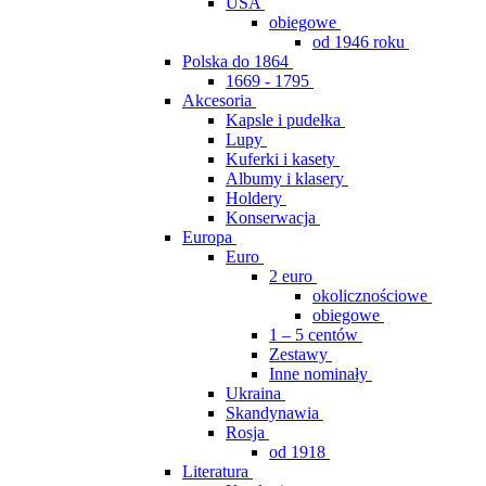
USA
obiegowe
od 1946 roku
Polska do 1864
1669 - 1795
Akcesoria
Kapsle i pudełka
Lupy
Kuferki i kasety
Albumy i klasery
Holdery
Konserwacja
Europa
Euro
2 euro
okolicznościowe
obiegowe
1 – 5 centów
Zestawy
Inne nominały
Ukraina
Skandynawia
Rosja
od 1918
Literatura