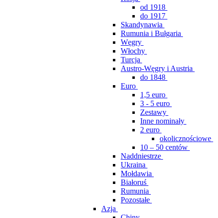
od 1918
do 1917
Skandynawia
Rumunia i Bułgaria
Węgry
Włochy
Turcja
Austro-Węgry i Austria
do 1848
Euro
1,5 euro
3 - 5 euro
Zestawy
Inne nominały
2 euro
okolicznościowe
10 – 50 centów
Naddniestrze
Ukraina
Mołdawia
Białoruś
Rumunia
Pozostałe
Azja
Chiny