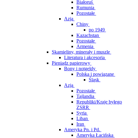
Białoruś
Rumunia
Pozostałe
Azja
Chiny
po 1949
Kazachstan
Pozostałe
Armenia
Skamieliny, minerały i muszle
Literatura i akcesoria
Pieniądz papierowy
Bony i notgeldy
Polska i powiązane
Śląsk
Azja
Pozostałe
Tajlandia
Republiki/Kraje byłego
ZSRR
Syria
Liban
Iran
Ameryka Pn. i Pd.
Ameryka Łacińska