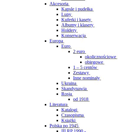
Akcesoria
Kapsle i pudełka
Lupy
Kuferki i kasety
Albumy i klasery
Holdery
Konserwacja
Europa
Euro
2 euro
okolicznościowe
obiegowe
1 – 5 centów
Zestawy
Inne nominały
Ukraina
Skandynawia
Rosja
od 1918
Literatura
Katalogi
Czasopisma
Książki
Polska po 1945
III RP 1990 -