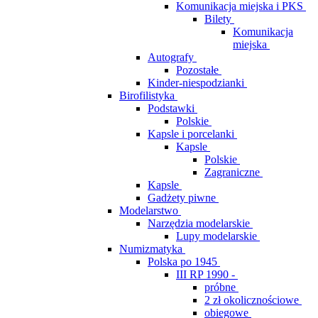
Komunikacja miejska i PKS
Bilety
Komunikacja
miejska
Autografy
Pozostałe
Kinder-niespodzianki
Birofilistyka
Podstawki
Polskie
Kapsle i porcelanki
Kapsle
Polskie
Zagraniczne
Kapsle
Gadżety piwne
Modelarstwo
Narzędzia modelarskie
Lupy modelarskie
Numizmatyka
Polska po 1945
III RP 1990 -
próbne
2 zł okolicznościowe
obiegowe