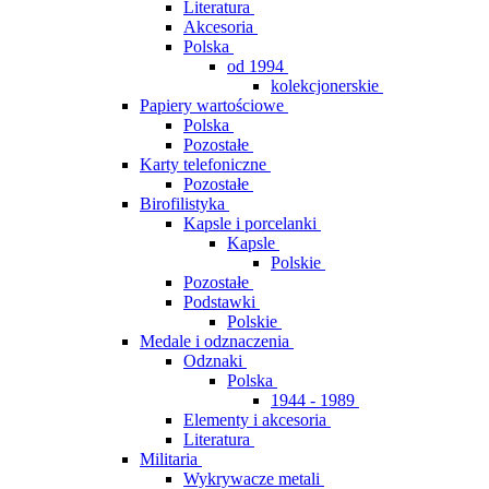
Literatura
Akcesoria
Polska
od 1994
kolekcjonerskie
Papiery wartościowe
Polska
Pozostałe
Karty telefoniczne
Pozostałe
Birofilistyka
Kapsle i porcelanki
Kapsle
Polskie
Pozostałe
Podstawki
Polskie
Medale i odznaczenia
Odznaki
Polska
1944 - 1989
Elementy i akcesoria
Literatura
Militaria
Wykrywacze metali