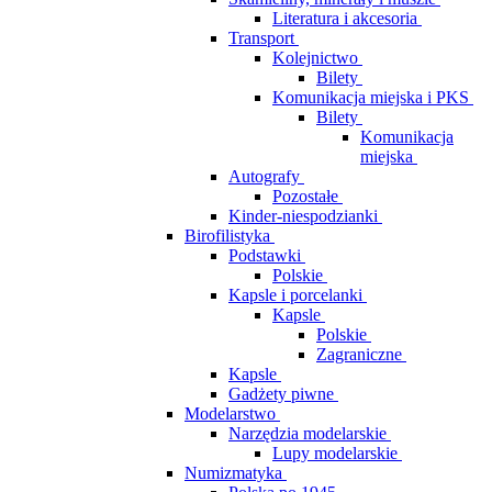
Literatura i akcesoria
Transport
Kolejnictwo
Bilety
Komunikacja miejska i PKS
Bilety
Komunikacja
miejska
Autografy
Pozostałe
Kinder-niespodzianki
Birofilistyka
Podstawki
Polskie
Kapsle i porcelanki
Kapsle
Polskie
Zagraniczne
Kapsle
Gadżety piwne
Modelarstwo
Narzędzia modelarskie
Lupy modelarskie
Numizmatyka