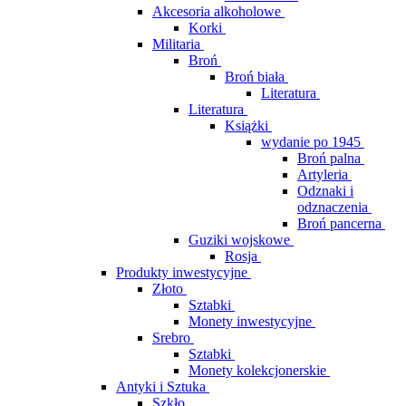
Akcesoria alkoholowe
Korki
Militaria
Broń
Broń biała
Literatura
Literatura
Książki
wydanie po 1945
Broń palna
Artyleria
Odznaki i
odznaczenia
Broń pancerna
Guziki wojskowe
Rosja
Produkty inwestycyjne
Złoto
Sztabki
Monety inwestycyjne
Srebro
Sztabki
Monety kolekcjonerskie
Antyki i Sztuka
Szkło