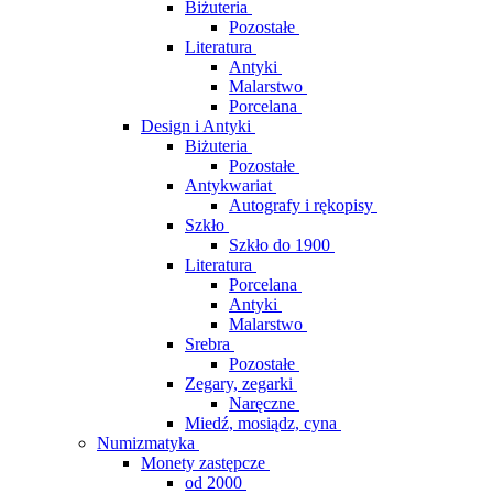
Biżuteria
Pozostałe
Literatura
Antyki
Malarstwo
Porcelana
Design i Antyki
Biżuteria
Pozostałe
Antykwariat
Autografy i rękopisy
Szkło
Szkło do 1900
Literatura
Porcelana
Antyki
Malarstwo
Srebra
Pozostałe
Zegary, zegarki
Naręczne
Miedź, mosiądz, cyna
Numizmatyka
Monety zastępcze
od 2000