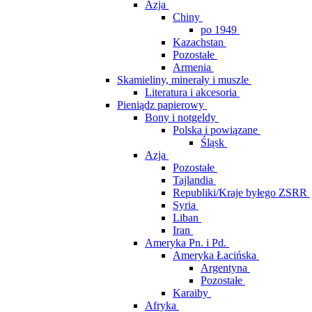
Azja
Chiny
po 1949
Kazachstan
Pozostałe
Armenia
Skamieliny, minerały i muszle
Literatura i akcesoria
Pieniądz papierowy
Bony i notgeldy
Polska i powiązane
Śląsk
Azja
Pozostałe
Tajlandia
Republiki/Kraje byłego ZSRR
Syria
Liban
Iran
Ameryka Pn. i Pd.
Ameryka Łacińska
Argentyna
Pozostałe
Karaiby
Afryka