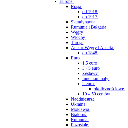
Europa
Rosja
od 1918
do 1917
Skandynawia
Rumunia i Bułgaria
Węgry
Włochy
Turcja
Austro-Węgry i Austria
do 1848
Euro
1,5 euro
3 - 5 euro
Zestawy
Inne nominały
2 euro
okolicznościowe
10 – 50 centów
Naddniestrze
Ukraina
Mołdawia
Białoruś
Rumunia
Pozostałe