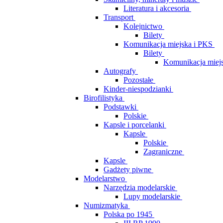
Literatura i akcesoria
Transport
Kolejnictwo
Bilety
Komunikacja miejska i PKS
Bilety
Komunikacja miej
Autografy
Pozostałe
Kinder-niespodzianki
Birofilistyka
Podstawki
Polskie
Kapsle i porcelanki
Kapsle
Polskie
Zagraniczne
Kapsle
Gadżety piwne
Modelarstwo
Narzędzia modelarskie
Lupy modelarskie
Numizmatyka
Polska po 1945