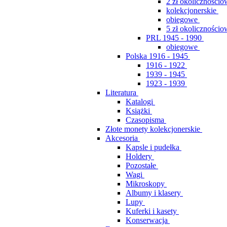
2 zł okolicznościo
kolekcjonerskie
obiegowe
5 zł okolicznościo
PRL 1945 - 1990
obiegowe
Polska 1916 - 1945
1916 - 1922
1939 - 1945
1923 - 1939
Literatura
Katalogi
Książki
Czasopisma
Złote monety kolekcjonerskie
Akcesoria
Kapsle i pudełka
Holdery
Pozostałe
Wagi
Mikroskopy
Albumy i klasery
Lupy
Kuferki i kasety
Konserwacja