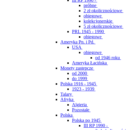
III RP 1990 -
próbne
2 zł okolicznościowe
obiegowe
kolekcjonerskie
5 zł okolicznościowe
PRL 1945 - 1990
obiegowe
Ameryka Pn. i Pd.
USA
obiegowe
od 1946 roku
Ameryka Łacińska
Monety zastępcze
od 2000
do 1999
Polska 1916 - 1945
1923 - 1939
Talary
Afryka
Algieria
Pozostałe
Polska
Polska po 1945
III RP 1990 -