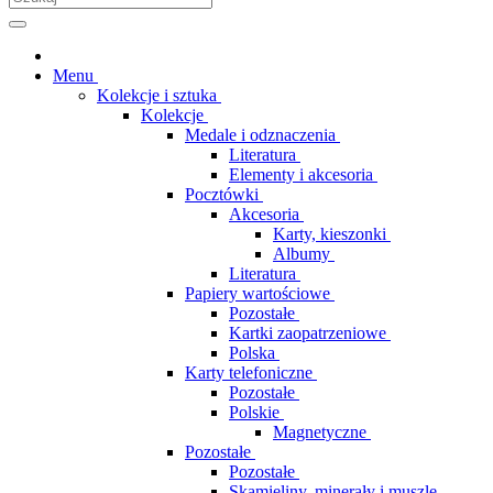
Menu
Kolekcje i sztuka
Kolekcje
Medale i odznaczenia
Literatura
Elementy i akcesoria
Pocztówki
Akcesoria
Karty, kieszonki
Albumy
Literatura
Papiery wartościowe
Pozostałe
Kartki zaopatrzeniowe
Polska
Karty telefoniczne
Pozostałe
Polskie
Magnetyczne
Pozostałe
Pozostałe
Skamieliny, minerały i muszle