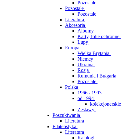
Pozostałe
Pozostałe
Pozostałe
Literatura
Akcesoria
Albumy
Karty, folie ochronne
Lupy
Europa
Wielka Brytania
Niemcy
Ukraina
Rosja
Rumunia i Bułgaria
Pozostałe
Polska
1966 - 1993
od 1994
kolekcjonerskie
Zestawy
Poszukiwania
Literatura
Filatelistyka
Literatura
Katalogi