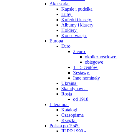
Akcesoria
Kapsle i pudełka
Lupy
Kuferki i kasety
Albumy i klasery
Holdery
Konserwacja
Europa
Euro
2 euro
okolicznościowe
obiegowe
1 – 5 centów
Zestawy
Inne nominały
Ukraina
Skandynawia
Rosja
od 1918
Literatura
Katalogi
Czasopisma
Książki
Polska po 1945
III RP 1990 -