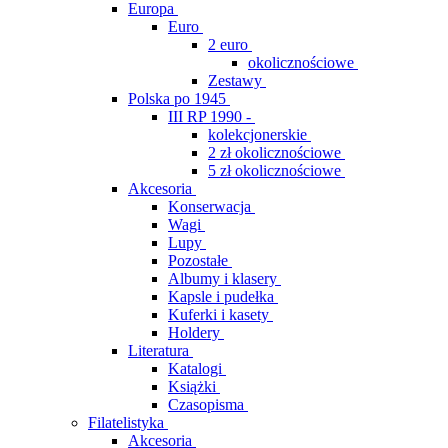
Europa
Euro
2 euro
okolicznościowe
Zestawy
Polska po 1945
III RP 1990 -
kolekcjonerskie
2 zł okolicznościowe
5 zł okolicznościowe
Akcesoria
Konserwacja
Wagi
Lupy
Pozostałe
Albumy i klasery
Kapsle i pudełka
Kuferki i kasety
Holdery
Literatura
Katalogi
Książki
Czasopisma
Filatelistyka
Akcesoria