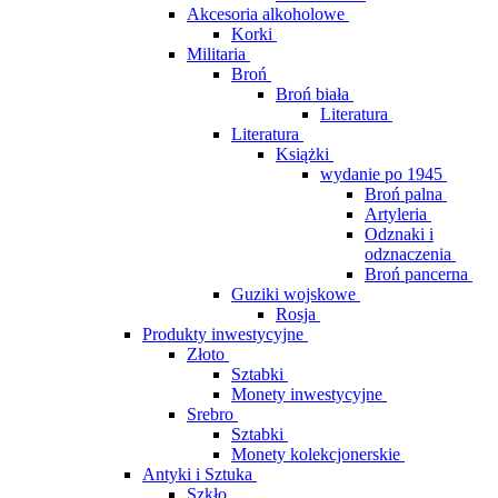
Akcesoria alkoholowe
Korki
Militaria
Broń
Broń biała
Literatura
Literatura
Książki
wydanie po 1945
Broń palna
Artyleria
Odznaki i
odznaczenia
Broń pancerna
Guziki wojskowe
Rosja
Produkty inwestycyjne
Złoto
Sztabki
Monety inwestycyjne
Srebro
Sztabki
Monety kolekcjonerskie
Antyki i Sztuka
Szkło