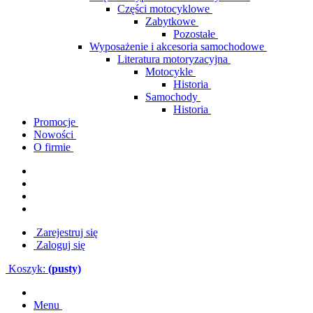
Części motocyklowe
Zabytkowe
Pozostałe
Wyposażenie i akcesoria samochodowe
Literatura motoryzacyjna
Motocykle
Historia
Samochody
Historia
Promocje
Nowości
O firmie
Zarejestruj się
Zaloguj się
Koszyk:
(pusty)
Menu