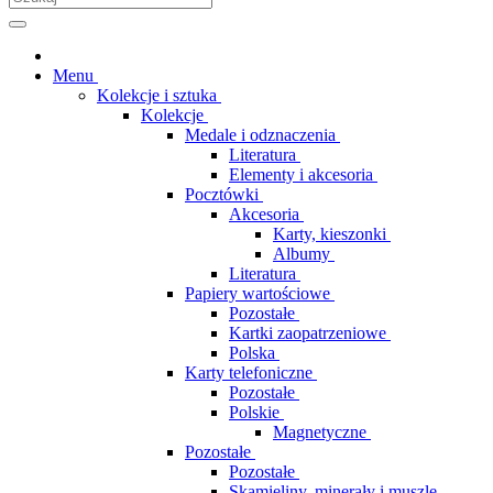
Menu
Kolekcje i sztuka
Kolekcje
Medale i odznaczenia
Literatura
Elementy i akcesoria
Pocztówki
Akcesoria
Karty, kieszonki
Albumy
Literatura
Papiery wartościowe
Pozostałe
Kartki zaopatrzeniowe
Polska
Karty telefoniczne
Pozostałe
Polskie
Magnetyczne
Pozostałe
Pozostałe
Skamieliny, minerały i muszle