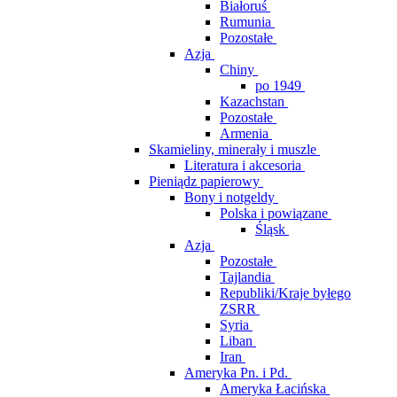
Białoruś
Rumunia
Pozostałe
Azja
Chiny
po 1949
Kazachstan
Pozostałe
Armenia
Skamieliny, minerały i muszle
Literatura i akcesoria
Pieniądz papierowy
Bony i notgeldy
Polska i powiązane
Śląsk
Azja
Pozostałe
Tajlandia
Republiki/Kraje byłego
ZSRR
Syria
Liban
Iran
Ameryka Pn. i Pd.
Ameryka Łacińska