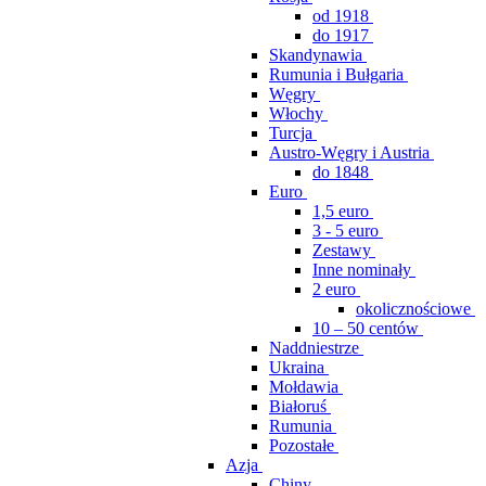
od 1918
do 1917
Skandynawia
Rumunia i Bułgaria
Węgry
Włochy
Turcja
Austro-Węgry i Austria
do 1848
Euro
1,5 euro
3 - 5 euro
Zestawy
Inne nominały
2 euro
okolicznościowe
10 – 50 centów
Naddniestrze
Ukraina
Mołdawia
Białoruś
Rumunia
Pozostałe
Azja
Chiny