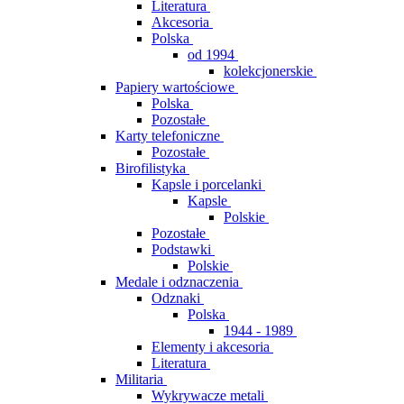
Literatura
Akcesoria
Polska
od 1994
kolekcjonerskie
Papiery wartościowe
Polska
Pozostałe
Karty telefoniczne
Pozostałe
Birofilistyka
Kapsle i porcelanki
Kapsle
Polskie
Pozostałe
Podstawki
Polskie
Medale i odznaczenia
Odznaki
Polska
1944 - 1989
Elementy i akcesoria
Literatura
Militaria
Wykrywacze metali