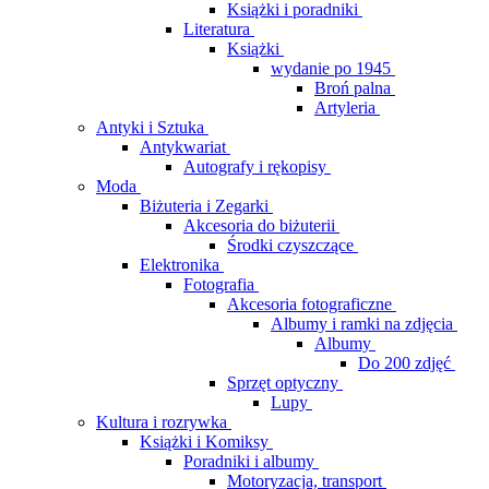
Książki i poradniki
Literatura
Książki
wydanie po 1945
Broń palna
Artyleria
Antyki i Sztuka
Antykwariat
Autografy i rękopisy
Moda
Biżuteria i Zegarki
Akcesoria do biżuterii
Środki czyszczące
Elektronika
Fotografia
Akcesoria fotograficzne
Albumy i ramki na zdjęcia
Albumy
Do 200 zdjęć
Sprzęt optyczny
Lupy
Kultura i rozrywka
Książki i Komiksy
Poradniki i albumy
Motoryzacja, transport