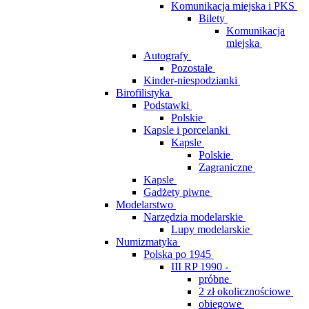
Komunikacja miejska i PKS
Bilety
Komunikacja
miejska
Autografy
Pozostałe
Kinder-niespodzianki
Birofilistyka
Podstawki
Polskie
Kapsle i porcelanki
Kapsle
Polskie
Zagraniczne
Kapsle
Gadżety piwne
Modelarstwo
Narzędzia modelarskie
Lupy modelarskie
Numizmatyka
Polska po 1945
III RP 1990 -
próbne
2 zł okolicznościowe
obiegowe