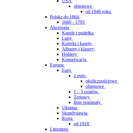
USA
obiegowe
od 1946 roku
Polska do 1864
1669 - 1795
Akcesoria
Kapsle i pudełka
Lupy
Kuferki i kasety
Albumy i klasery
Holdery
Konserwacja
Europa
Euro
2 euro
okolicznościowe
obiegowe
1 – 5 centów
Zestawy
Inne nominały
Ukraina
Skandynawia
Rosja
od 1918
Literatura