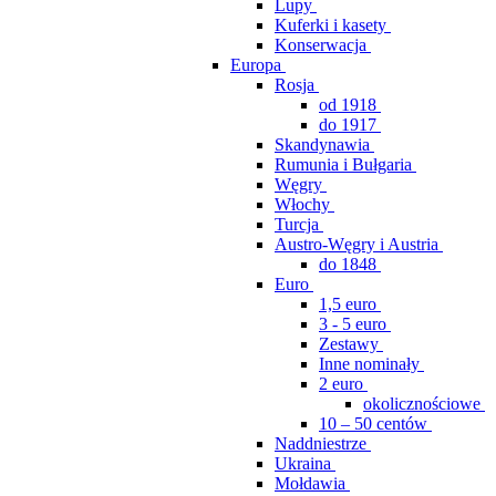
Lupy
Kuferki i kasety
Konserwacja
Europa
Rosja
od 1918
do 1917
Skandynawia
Rumunia i Bułgaria
Węgry
Włochy
Turcja
Austro-Węgry i Austria
do 1848
Euro
1,5 euro
3 - 5 euro
Zestawy
Inne nominały
2 euro
okolicznościowe
10 – 50 centów
Naddniestrze
Ukraina
Mołdawia