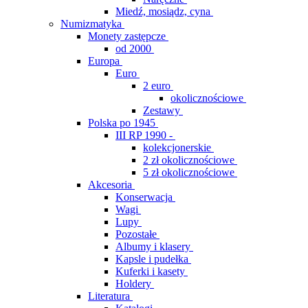
Miedź, mosiądz, cyna
Numizmatyka
Monety zastępcze
od 2000
Europa
Euro
2 euro
okolicznościowe
Zestawy
Polska po 1945
III RP 1990 -
kolekcjonerskie
2 zł okolicznościowe
5 zł okolicznościowe
Akcesoria
Konserwacja
Wagi
Lupy
Pozostałe
Albumy i klasery
Kapsle i pudełka
Kuferki i kasety
Holdery
Literatura