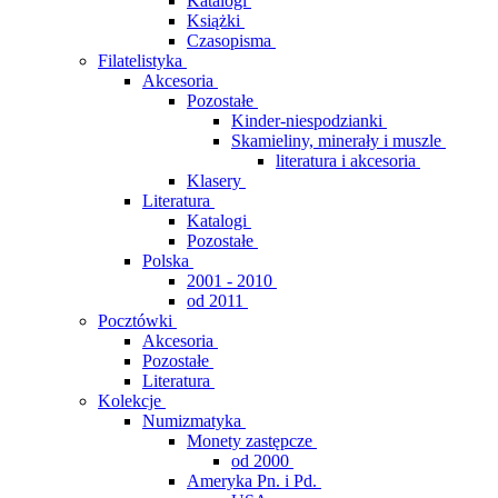
Katalogi
Książki
Czasopisma
Filatelistyka
Akcesoria
Pozostałe
Kinder-niespodzianki
Skamieliny, minerały i muszle
literatura i akcesoria
Klasery
Literatura
Katalogi
Pozostałe
Polska
2001 - 2010
od 2011
Pocztówki
Akcesoria
Pozostałe
Literatura
Kolekcje
Numizmatyka
Monety zastępcze
od 2000
Ameryka Pn. i Pd.