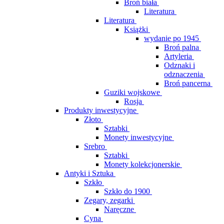
Broń biała
Literatura
Literatura
Książki
wydanie po 1945
Broń palna
Artyleria
Odznaki i
odznaczenia
Broń pancerna
Guziki wojskowe
Rosja
Produkty inwestycyjne
Złoto
Sztabki
Monety inwestycyjne
Srebro
Sztabki
Monety kolekcjonerskie
Antyki i Sztuka
Szkło
Szkło do 1900
Zegary, zegarki
Naręczne
Cyna