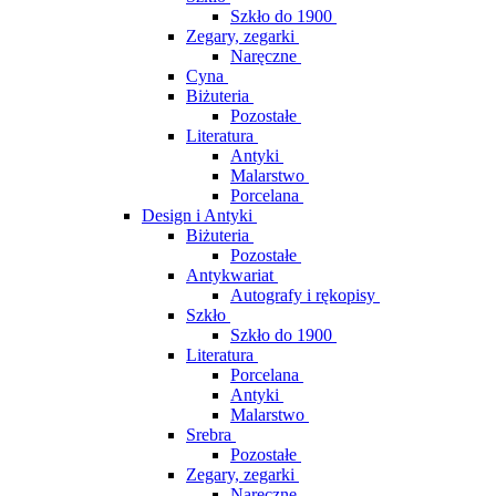
Szkło do 1900
Zegary, zegarki
Naręczne
Cyna
Biżuteria
Pozostałe
Literatura
Antyki
Malarstwo
Porcelana
Design i Antyki
Biżuteria
Pozostałe
Antykwariat
Autografy i rękopisy
Szkło
Szkło do 1900
Literatura
Porcelana
Antyki
Malarstwo
Srebra
Pozostałe
Zegary, zegarki
Naręczne