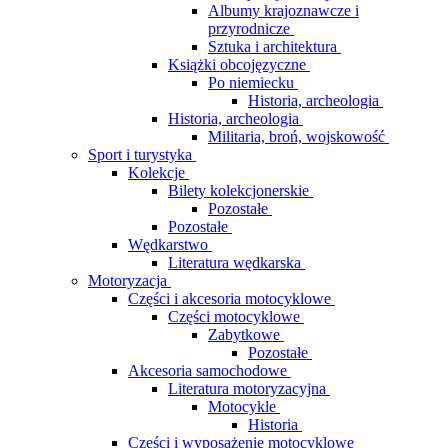
Albumy krajoznawcze i
przyrodnicze
Sztuka i architektura
Książki obcojęzyczne
Po niemiecku
Historia, archeologia
Historia, archeologia
Militaria, broń, wojskowość
Sport i turystyka
Kolekcje
Bilety kolekcjonerskie
Pozostałe
Pozostałe
Wędkarstwo
Literatura wędkarska
Motoryzacja
Części i akcesoria motocyklowe
Części motocyklowe
Zabytkowe
Pozostałe
Akcesoria samochodowe
Literatura motoryzacyjna
Motocykle
Historia
Części i wyposażenie motocyklowe