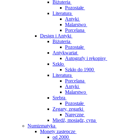
Biżuteria
Pozostałe
Literatura
Antyki
Malarstwo
Porcelana
Design i Antyki
Biżuteria
Pozostałe
Antykwariat
Autografy i rękopisy
Szkło
Szkło do 1900
Literatura
Porcelana
Antyki
Malarstwo
Srebra
Pozostałe
Zegary, zegarki
Naręczne
Miedź, mosiądz, cyna
Numizmatyka
Monety zastępcze
od 2000