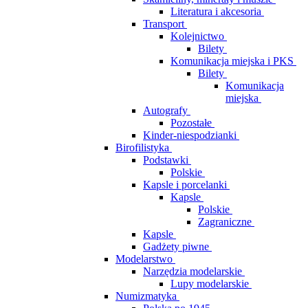
Literatura i akcesoria
Transport
Kolejnictwo
Bilety
Komunikacja miejska i PKS
Bilety
Komunikacja
miejska
Autografy
Pozostałe
Kinder-niespodzianki
Birofilistyka
Podstawki
Polskie
Kapsle i porcelanki
Kapsle
Polskie
Zagraniczne
Kapsle
Gadżety piwne
Modelarstwo
Narzędzia modelarskie
Lupy modelarskie
Numizmatyka