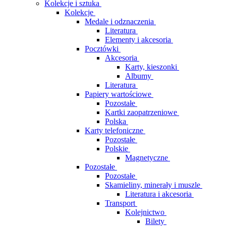
Kolekcje i sztuka
Kolekcje
Medale i odznaczenia
Literatura
Elementy i akcesoria
Pocztówki
Akcesoria
Karty, kieszonki
Albumy
Literatura
Papiery wartościowe
Pozostałe
Kartki zaopatrzeniowe
Polska
Karty telefoniczne
Pozostałe
Polskie
Magnetyczne
Pozostałe
Pozostałe
Skamieliny, minerały i muszle
Literatura i akcesoria
Transport
Kolejnictwo
Bilety