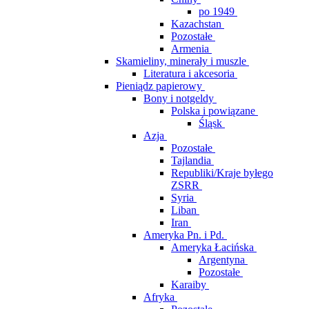
po 1949
Kazachstan
Pozostałe
Armenia
Skamieliny, minerały i muszle
Literatura i akcesoria
Pieniądz papierowy
Bony i notgeldy
Polska i powiązane
Śląsk
Azja
Pozostałe
Tajlandia
Republiki/Kraje byłego
ZSRR
Syria
Liban
Iran
Ameryka Pn. i Pd.
Ameryka Łacińska
Argentyna
Pozostałe
Karaiby
Afryka