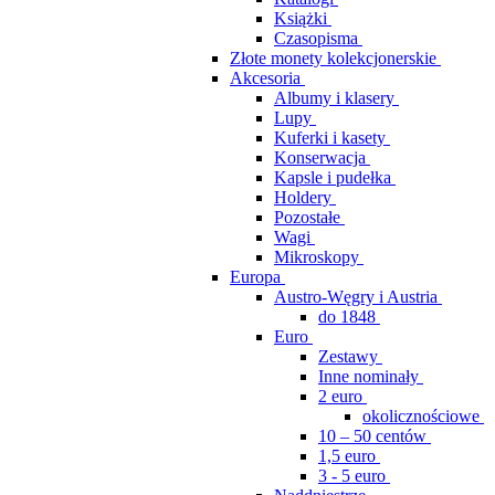
Książki
Czasopisma
Złote monety kolekcjonerskie
Akcesoria
Albumy i klasery
Lupy
Kuferki i kasety
Konserwacja
Kapsle i pudełka
Holdery
Pozostałe
Wagi
Mikroskopy
Europa
Austro-Węgry i Austria
do 1848
Euro
Zestawy
Inne nominały
2 euro
okolicznościowe
10 – 50 centów
1,5 euro
3 - 5 euro