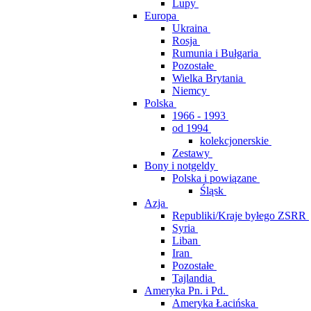
Lupy
Europa
Ukraina
Rosja
Rumunia i Bułgaria
Pozostałe
Wielka Brytania
Niemcy
Polska
1966 - 1993
od 1994
kolekcjonerskie
Zestawy
Bony i notgeldy
Polska i powiązane
Śląsk
Azja
Republiki/Kraje byłego ZSRR
Syria
Liban
Iran
Pozostałe
Tajlandia
Ameryka Pn. i Pd.
Ameryka Łacińska