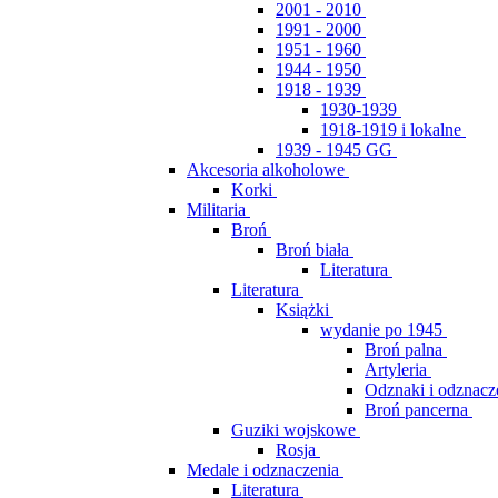
2001 - 2010
1991 - 2000
1951 - 1960
1944 - 1950
1918 - 1939
1930-1939
1918-1919 i lokalne
1939 - 1945 GG
Akcesoria alkoholowe
Korki
Militaria
Broń
Broń biała
Literatura
Literatura
Książki
wydanie po 1945
Broń palna
Artyleria
Odznaki i odznacz
Broń pancerna
Guziki wojskowe
Rosja
Medale i odznaczenia
Literatura