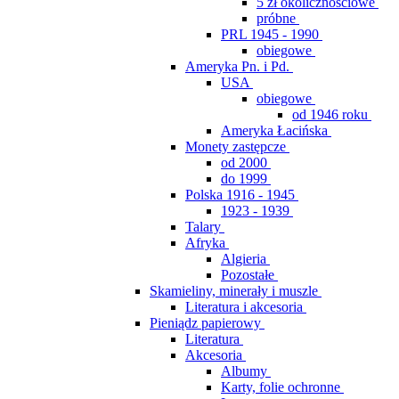
5 zł okolicznościowe
próbne
PRL 1945 - 1990
obiegowe
Ameryka Pn. i Pd.
USA
obiegowe
od 1946 roku
Ameryka Łacińska
Monety zastępcze
od 2000
do 1999
Polska 1916 - 1945
1923 - 1939
Talary
Afryka
Algieria
Pozostałe
Skamieliny, minerały i muszle
Literatura i akcesoria
Pieniądz papierowy
Literatura
Akcesoria
Albumy
Karty, folie ochronne