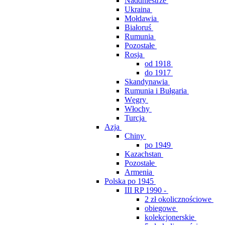
Naddniestrze
Ukraina
Mołdawia
Białoruś
Rumunia
Pozostałe
Rosja
od 1918
do 1917
Skandynawia
Rumunia i Bułgaria
Węgry
Włochy
Turcja
Azja
Chiny
po 1949
Kazachstan
Pozostałe
Armenia
Polska po 1945
III RP 1990 -
2 zł okolicznościowe
obiegowe
kolekcjonerskie