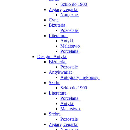
Szkło do 1900
Zegary, zegarki
Naręczne
Cyna
Biżuteria
Pozostałe
Literatura
Antyki
Malarstwo
Porcelana
Design i Antyki
Biżuteria
Pozostałe
Antykwariat
Autografy i rękopisy
Szkło
Szkło do 1900
Literatura
Porcelana
Antyki
Malarstwo
Srebra
Pozostałe
Zegary, zegarki
Naręczne