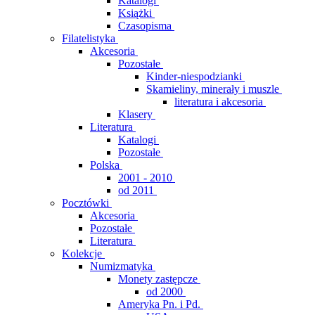
Katalogi
Książki
Czasopisma
Filatelistyka
Akcesoria
Pozostałe
Kinder-niespodzianki
Skamieliny, minerały i muszle
literatura i akcesoria
Klasery
Literatura
Katalogi
Pozostałe
Polska
2001 - 2010
od 2011
Pocztówki
Akcesoria
Pozostałe
Literatura
Kolekcje
Numizmatyka
Monety zastępcze
od 2000
Ameryka Pn. i Pd.