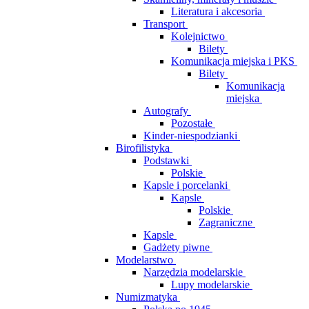
Literatura i akcesoria
Transport
Kolejnictwo
Bilety
Komunikacja miejska i PKS
Bilety
Komunikacja
miejska
Autografy
Pozostałe
Kinder-niespodzianki
Birofilistyka
Podstawki
Polskie
Kapsle i porcelanki
Kapsle
Polskie
Zagraniczne
Kapsle
Gadżety piwne
Modelarstwo
Narzędzia modelarskie
Lupy modelarskie
Numizmatyka