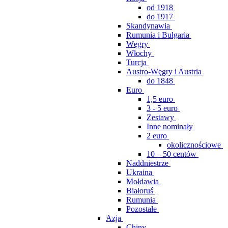
od 1918
do 1917
Skandynawia
Rumunia i Bułgaria
Węgry
Włochy
Turcja
Austro-Węgry i Austria
do 1848
Euro
1,5 euro
3 - 5 euro
Zestawy
Inne nominały
2 euro
okolicznościowe
10 – 50 centów
Naddniestrze
Ukraina
Mołdawia
Białoruś
Rumunia
Pozostałe
Azja
Chiny