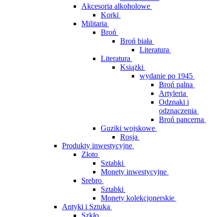
Akcesoria alkoholowe
Korki
Militaria
Broń
Broń biała
Literatura
Literatura
Książki
wydanie po 1945
Broń palna
Artyleria
Odznaki i
odznaczenia
Broń pancerna
Guziki wojskowe
Rosja
Produkty inwestycyjne
Złoto
Sztabki
Monety inwestycyjne
Srebro
Sztabki
Monety kolekcjonerskie
Antyki i Sztuka
Szkło