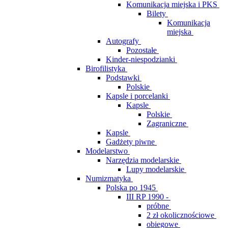
Komunikacja miejska i PKS
Bilety
Komunikacja
miejska
Autografy
Pozostałe
Kinder-niespodzianki
Birofilistyka
Podstawki
Polskie
Kapsle i porcelanki
Kapsle
Polskie
Zagraniczne
Kapsle
Gadżety piwne
Modelarstwo
Narzędzia modelarskie
Lupy modelarskie
Numizmatyka
Polska po 1945
III RP 1990 -
próbne
2 zł okolicznościowe
obiegowe