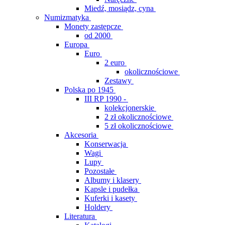
Miedź, mosiądz, cyna
Numizmatyka
Monety zastępcze
od 2000
Europa
Euro
2 euro
okolicznościowe
Zestawy
Polska po 1945
III RP 1990 -
kolekcjonerskie
2 zł okolicznościowe
5 zł okolicznościowe
Akcesoria
Konserwacja
Wagi
Lupy
Pozostałe
Albumy i klasery
Kapsle i pudełka
Kuferki i kasety
Holdery
Literatura