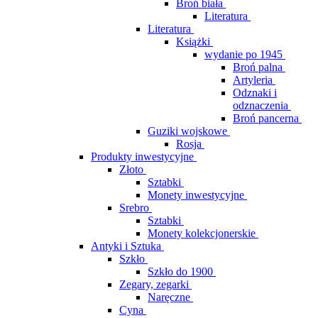
Broń biała
Literatura
Literatura
Książki
wydanie po 1945
Broń palna
Artyleria
Odznaki i
odznaczenia
Broń pancerna
Guziki wojskowe
Rosja
Produkty inwestycyjne
Złoto
Sztabki
Monety inwestycyjne
Srebro
Sztabki
Monety kolekcjonerskie
Antyki i Sztuka
Szkło
Szkło do 1900
Zegary, zegarki
Naręczne
Cyna