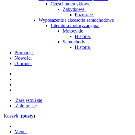
Części motocyklowe
Zabytkowe
Pozostałe
Wyposażenie i akcesoria samochodowe
Literatura motoryzacyjna
Motocykle
Historia
Samochody
Historia
Promocje
Nowości
O firmie
Zarejestruj się
Zaloguj się
Koszyk:
(pusty)
Menu