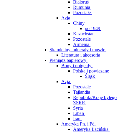
Białoruś
Rumunia
Pozostałe
Azja
Chiny
po 1949
Kazachstan
Pozostałe
Armenia
Skamieliny, minerały i muszle
Literatura i akcesoria
Pieniądz papierowy
Bony i notgeldy
Polska i powiązane
Śląsk
Azja
Pozostałe
Tajlandia
Republiki/Kraje byłego
ZSRR
Syria
Liban
Iran
Ameryka Pn. i Pd.
Ameryka Łacińska