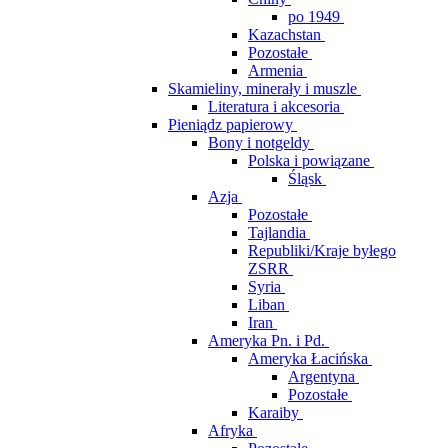
po 1949
Kazachstan
Pozostałe
Armenia
Skamieliny, minerały i muszle
Literatura i akcesoria
Pieniądz papierowy
Bony i notgeldy
Polska i powiązane
Śląsk
Azja
Pozostałe
Tajlandia
Republiki/Kraje byłego
ZSRR
Syria
Liban
Iran
Ameryka Pn. i Pd.
Ameryka Łacińska
Argentyna
Pozostałe
Karaiby
Afryka