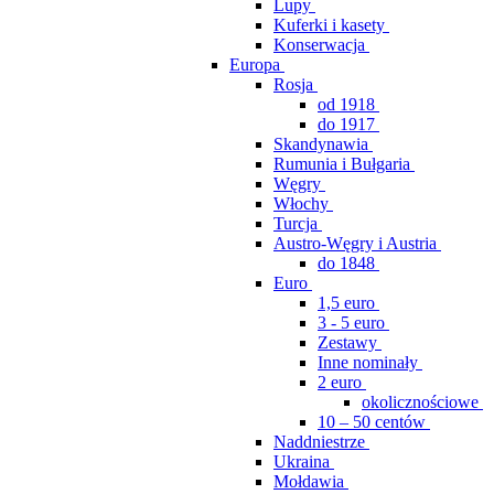
Lupy
Kuferki i kasety
Konserwacja
Europa
Rosja
od 1918
do 1917
Skandynawia
Rumunia i Bułgaria
Węgry
Włochy
Turcja
Austro-Węgry i Austria
do 1848
Euro
1,5 euro
3 - 5 euro
Zestawy
Inne nominały
2 euro
okolicznościowe
10 – 50 centów
Naddniestrze
Ukraina
Mołdawia