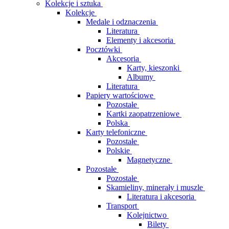
Kolekcje i sztuka
Kolekcje
Medale i odznaczenia
Literatura
Elementy i akcesoria
Pocztówki
Akcesoria
Karty, kieszonki
Albumy
Literatura
Papiery wartościowe
Pozostałe
Kartki zaopatrzeniowe
Polska
Karty telefoniczne
Pozostałe
Polskie
Magnetyczne
Pozostałe
Pozostałe
Skamieliny, minerały i muszle
Literatura i akcesoria
Transport
Kolejnictwo
Bilety