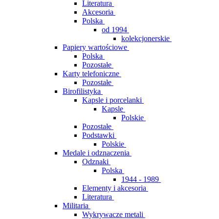
Literatura
Akcesoria
Polska
od 1994
kolekcjonerskie
Papiery wartościowe
Polska
Pozostałe
Karty telefoniczne
Pozostałe
Birofilistyka
Kapsle i porcelanki
Kapsle
Polskie
Pozostałe
Podstawki
Polskie
Medale i odznaczenia
Odznaki
Polska
1944 - 1989
Elementy i akcesoria
Literatura
Militaria
Wykrywacze metali