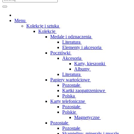
Menu
Kolekcje i sztuka
Kolekcje
Medale i odznaczenia
Literatura
Elementy i akcesoria
Pocztówki
Akcesoria
Karty, kieszonki
Albumy
Literatura
Papiery wartościowe
Pozostałe
Kartki zaopatrzeniowe
Polska
Karty telefoniczne
Pozostałe
Polskie
Magnetyczne
Pozostałe
Pozostałe
Skamieliny, minerały i muszle