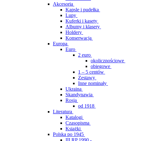
Akcesoria
Kapsle i pudełka
Lupy
Kuferki i kasety
Albumy i klasery
Holdery
Konserwacja
Europa
Euro
2 euro
okolicznościowe
obiegowe
1 – 5 centów
Zestawy
Inne nominały
Ukraina
Skandynawia
Rosja
od 1918
Literatura
Katalogi
Czasopisma
Książki
Polska po 1945
III RP 1990 -