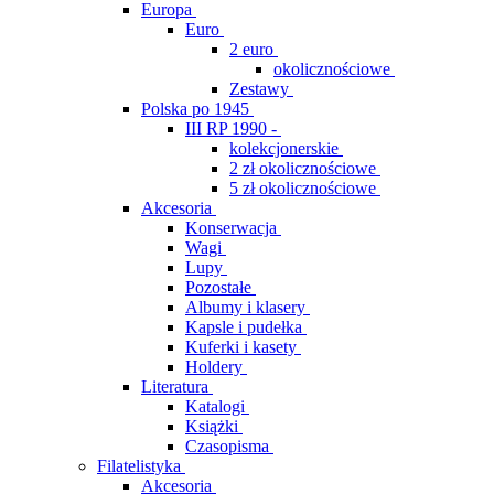
Europa
Euro
2 euro
okolicznościowe
Zestawy
Polska po 1945
III RP 1990 -
kolekcjonerskie
2 zł okolicznościowe
5 zł okolicznościowe
Akcesoria
Konserwacja
Wagi
Lupy
Pozostałe
Albumy i klasery
Kapsle i pudełka
Kuferki i kasety
Holdery
Literatura
Katalogi
Książki
Czasopisma
Filatelistyka
Akcesoria