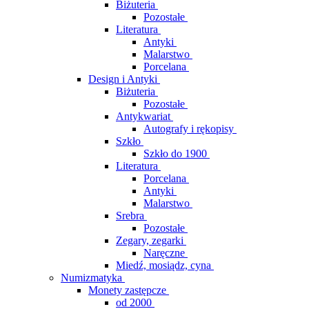
Biżuteria
Pozostałe
Literatura
Antyki
Malarstwo
Porcelana
Design i Antyki
Biżuteria
Pozostałe
Antykwariat
Autografy i rękopisy
Szkło
Szkło do 1900
Literatura
Porcelana
Antyki
Malarstwo
Srebra
Pozostałe
Zegary, zegarki
Naręczne
Miedź, mosiądz, cyna
Numizmatyka
Monety zastępcze
od 2000