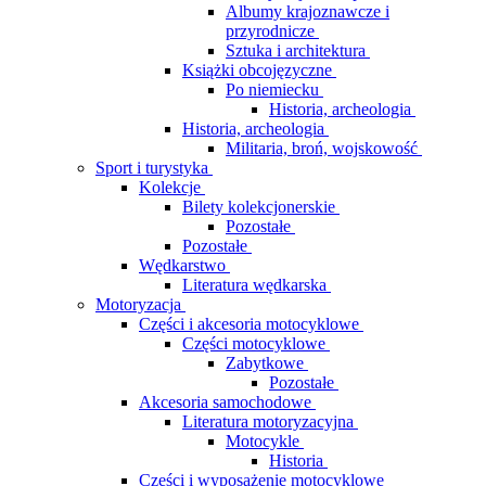
Albumy krajoznawcze i
przyrodnicze
Sztuka i architektura
Książki obcojęzyczne
Po niemiecku
Historia, archeologia
Historia, archeologia
Militaria, broń, wojskowość
Sport i turystyka
Kolekcje
Bilety kolekcjonerskie
Pozostałe
Pozostałe
Wędkarstwo
Literatura wędkarska
Motoryzacja
Części i akcesoria motocyklowe
Części motocyklowe
Zabytkowe
Pozostałe
Akcesoria samochodowe
Literatura motoryzacyjna
Motocykle
Historia
Części i wyposażenie motocyklowe