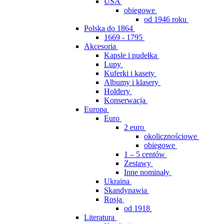
USA
obiegowe
od 1946 roku
Polska do 1864
1669 - 1795
Akcesoria
Kapsle i pudełka
Lupy
Kuferki i kasety
Albumy i klasery
Holdery
Konserwacja
Europa
Euro
2 euro
okolicznościowe
obiegowe
1 – 5 centów
Zestawy
Inne nominały
Ukraina
Skandynawia
Rosja
od 1918
Literatura