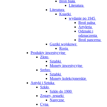
Broń biała
Literatura
Literatura
Książki
wydanie po 1945
Broń palna
Artyleria
Odznaki i
odznaczenia
Broń pancerna
Guziki wojskowe
Rosja
Produkty inwestycyjne
Złoto
Sztabki
Monety inwestycyjne
Srebro
Sztabki
Monety kolekcjonerskie
Antyki i Sztuka
Szkło
Szkło do 1900
Zegary, zegarki
Naręczne
Cyna