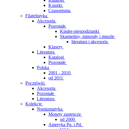
Katalogi
Książki
Czasopisma
Filatelistyka
Akcesoria
Pozostałe
Kinder-niespodzianki
Skamieliny, minerały i muszle
literatura i akcesoria
Klasery
Literatura
Katalogi
Pozostałe
Polska
2001 - 2010
od 2011
Pocztówki
Akcesoria
Pozostałe
Literatura
Kolekcje
Numizmatyka
Monety zastępcze
od 2000
Ameryka Pn. i Pd.