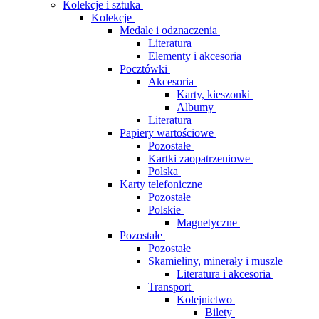
Kolekcje i sztuka
Kolekcje
Medale i odznaczenia
Literatura
Elementy i akcesoria
Pocztówki
Akcesoria
Karty, kieszonki
Albumy
Literatura
Papiery wartościowe
Pozostałe
Kartki zaopatrzeniowe
Polska
Karty telefoniczne
Pozostałe
Polskie
Magnetyczne
Pozostałe
Pozostałe
Skamieliny, minerały i muszle
Literatura i akcesoria
Transport
Kolejnictwo
Bilety