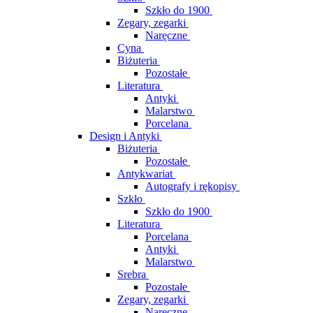
Szkło do 1900
Zegary, zegarki
Naręczne
Cyna
Biżuteria
Pozostałe
Literatura
Antyki
Malarstwo
Porcelana
Design i Antyki
Biżuteria
Pozostałe
Antykwariat
Autografy i rękopisy
Szkło
Szkło do 1900
Literatura
Porcelana
Antyki
Malarstwo
Srebra
Pozostałe
Zegary, zegarki
Naręczne