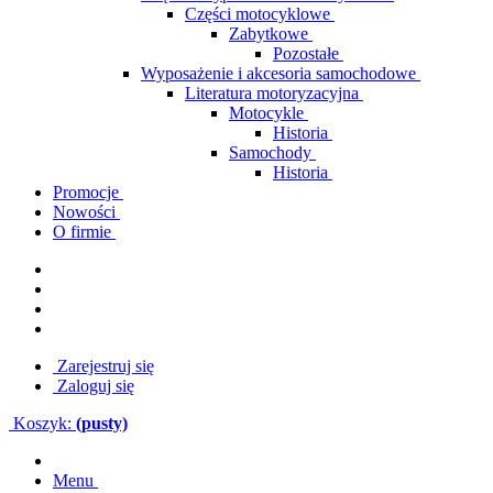
Części motocyklowe
Zabytkowe
Pozostałe
Wyposażenie i akcesoria samochodowe
Literatura motoryzacyjna
Motocykle
Historia
Samochody
Historia
Promocje
Nowości
O firmie
Zarejestruj się
Zaloguj się
Koszyk:
(pusty)
Menu