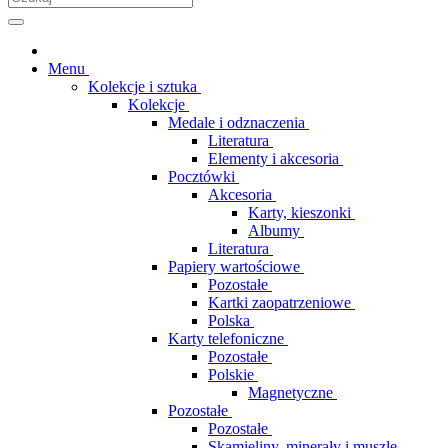
Menu
Kolekcje i sztuka
Kolekcje
Medale i odznaczenia
Literatura
Elementy i akcesoria
Pocztówki
Akcesoria
Karty, kieszonki
Albumy
Literatura
Papiery wartościowe
Pozostałe
Kartki zaopatrzeniowe
Polska
Karty telefoniczne
Pozostałe
Polskie
Magnetyczne
Pozostałe
Pozostałe
Skamieliny, minerały i muszle