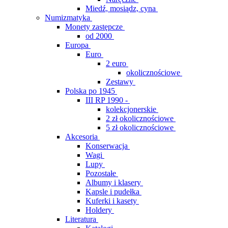
Miedź, mosiądz, cyna
Numizmatyka
Monety zastępcze
od 2000
Europa
Euro
2 euro
okolicznościowe
Zestawy
Polska po 1945
III RP 1990 -
kolekcjonerskie
2 zł okolicznościowe
5 zł okolicznościowe
Akcesoria
Konserwacja
Wagi
Lupy
Pozostałe
Albumy i klasery
Kapsle i pudełka
Kuferki i kasety
Holdery
Literatura