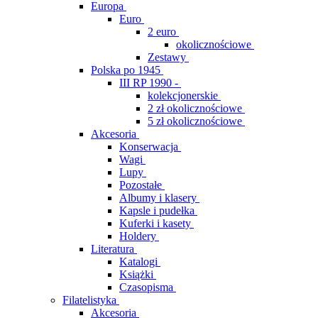
Europa
Euro
2 euro
okolicznościowe
Zestawy
Polska po 1945
III RP 1990 -
kolekcjonerskie
2 zł okolicznościowe
5 zł okolicznościowe
Akcesoria
Konserwacja
Wagi
Lupy
Pozostałe
Albumy i klasery
Kapsle i pudełka
Kuferki i kasety
Holdery
Literatura
Katalogi
Książki
Czasopisma
Filatelistyka
Akcesoria