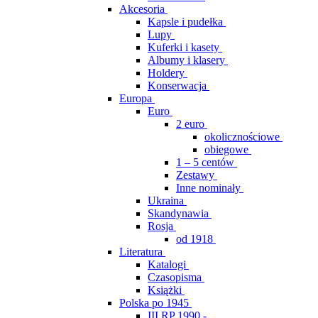
Akcesoria
Kapsle i pudełka
Lupy
Kuferki i kasety
Albumy i klasery
Holdery
Konserwacja
Europa
Euro
2 euro
okolicznościowe
obiegowe
1 – 5 centów
Zestawy
Inne nominały
Ukraina
Skandynawia
Rosja
od 1918
Literatura
Katalogi
Czasopisma
Książki
Polska po 1945
III RP 1990 -