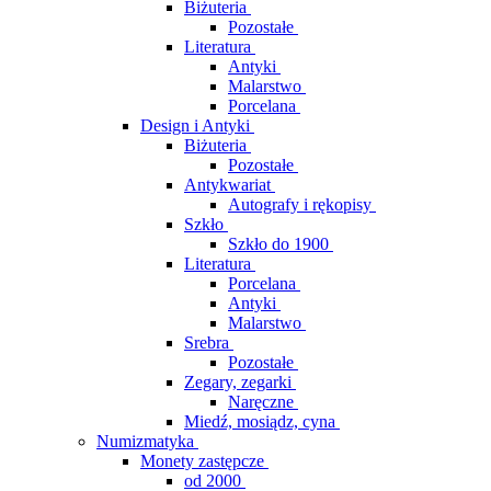
Biżuteria
Pozostałe
Literatura
Antyki
Malarstwo
Porcelana
Design i Antyki
Biżuteria
Pozostałe
Antykwariat
Autografy i rękopisy
Szkło
Szkło do 1900
Literatura
Porcelana
Antyki
Malarstwo
Srebra
Pozostałe
Zegary, zegarki
Naręczne
Miedź, mosiądz, cyna
Numizmatyka
Monety zastępcze
od 2000