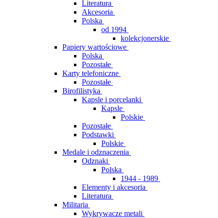
Literatura
Akcesoria
Polska
od 1994
kolekcjonerskie
Papiery wartościowe
Polska
Pozostałe
Karty telefoniczne
Pozostałe
Birofilistyka
Kapsle i porcelanki
Kapsle
Polskie
Pozostałe
Podstawki
Polskie
Medale i odznaczenia
Odznaki
Polska
1944 - 1989
Elementy i akcesoria
Literatura
Militaria
Wykrywacze metali