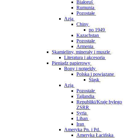
Białoruś
Rumunia
Pozostałe
Azja
Chiny
po 1949
Kazachstan
Pozostałe
Armenia
Skamieliny, minerały i muszle
Literatura i akcesoria
Pieniądz papierowy
Bony i notgeldy
Polska i powiązane
Śląsk
Azja
Pozostałe
Tajlandia
Republiki/Kraje byłego
ZSRR
Syria
Liban
Iran
Ameryka Pn. i Pd.
Ameryka Łacińska