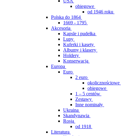
USA
obiegowe
od 1946 roku
Polska do 1864
1669 - 1795
Akcesoria
Kapsle i pudełka
Lupy
Kuferki i kasety
Albumy i klasery
Holdery
Konserwacja
Europa
Euro
2 euro
okolicznościowe
obiegowe
1 – 5 centów
Zestawy
Inne nominały
Ukraina
Skandynawia
Rosja
od 1918
Literatura