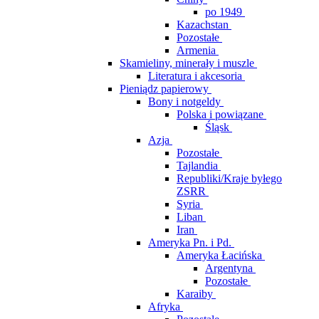
po 1949
Kazachstan
Pozostałe
Armenia
Skamieliny, minerały i muszle
Literatura i akcesoria
Pieniądz papierowy
Bony i notgeldy
Polska i powiązane
Śląsk
Azja
Pozostałe
Tajlandia
Republiki/Kraje byłego
ZSRR
Syria
Liban
Iran
Ameryka Pn. i Pd.
Ameryka Łacińska
Argentyna
Pozostałe
Karaiby
Afryka