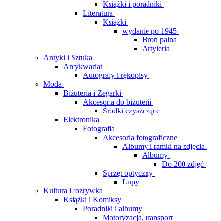
Książki i poradniki
Literatura
Książki
wydanie po 1945
Broń palna
Artyleria
Antyki i Sztuka
Antykwariat
Autografy i rękopisy
Moda
Biżuteria i Zegarki
Akcesoria do biżuterii
Środki czyszczące
Elektronika
Fotografia
Akcesoria fotograficzne
Albumy i ramki na zdjęcia
Albumy
Do 200 zdjęć
Sprzęt optyczny
Lupy
Kultura i rozrywka
Książki i Komiksy
Poradniki i albumy
Motoryzacja, transport