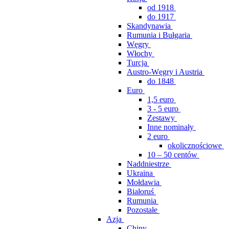
od 1918
do 1917
Skandynawia
Rumunia i Bułgaria
Węgry
Włochy
Turcja
Austro-Węgry i Austria
do 1848
Euro
1,5 euro
3 - 5 euro
Zestawy
Inne nominały
2 euro
okolicznościowe
10 – 50 centów
Naddniestrze
Ukraina
Mołdawia
Białoruś
Rumunia
Pozostałe
Azja
Chiny