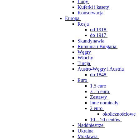
Lupy
Kuferki i kasety
Konserwacja
Europa
Rosja
od 1918
do 1917
Skandynawia
Rumunia i Bułgaria
Węgry
Włochy
Turcja
Austro-Węgry i Austria
do 1848
Euro
1,5 euro
3 - 5 euro
Zestawy
Inne nominały
2 euro
okolicznościowe
10 – 50 centów
Naddniestrze
Ukraina
Mołdawia