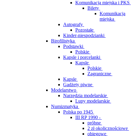
Komunikacja miejska i PKS
Bilety
Komunikacja
miejska
Autografy
Pozostałe
Kinder-niespodzianki
Birofilistyka
Podstawki
Polskie
Kapsle i porcelanki
Kapsle
Polskie
Zagraniczne
Kapsle
Gadżety piwne
Modelarstwo
Narzędzia modelarskie
Lupy modelarskie
Numizmatyka
Polska po 1945
III RP 1990 -
próbne
2 zł okolicznościowe
obiegowe