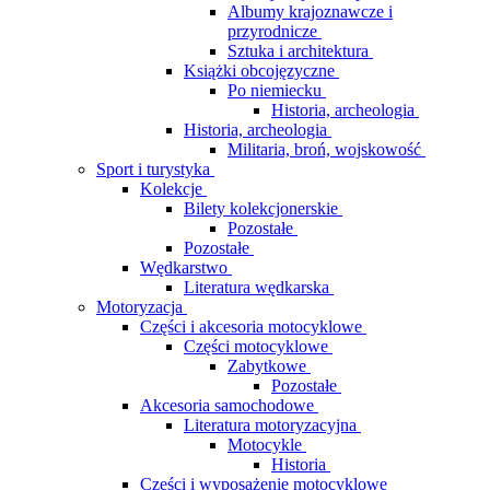
Albumy krajoznawcze i
przyrodnicze
Sztuka i architektura
Książki obcojęzyczne
Po niemiecku
Historia, archeologia
Historia, archeologia
Militaria, broń, wojskowość
Sport i turystyka
Kolekcje
Bilety kolekcjonerskie
Pozostałe
Pozostałe
Wędkarstwo
Literatura wędkarska
Motoryzacja
Części i akcesoria motocyklowe
Części motocyklowe
Zabytkowe
Pozostałe
Akcesoria samochodowe
Literatura motoryzacyjna
Motocykle
Historia
Części i wyposażenie motocyklowe