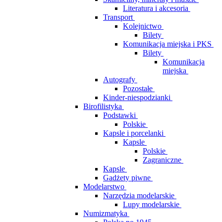
Literatura i akcesoria
Transport
Kolejnictwo
Bilety
Komunikacja miejska i PKS
Bilety
Komunikacja
miejska
Autografy
Pozostałe
Kinder-niespodzianki
Birofilistyka
Podstawki
Polskie
Kapsle i porcelanki
Kapsle
Polskie
Zagraniczne
Kapsle
Gadżety piwne
Modelarstwo
Narzędzia modelarskie
Lupy modelarskie
Numizmatyka