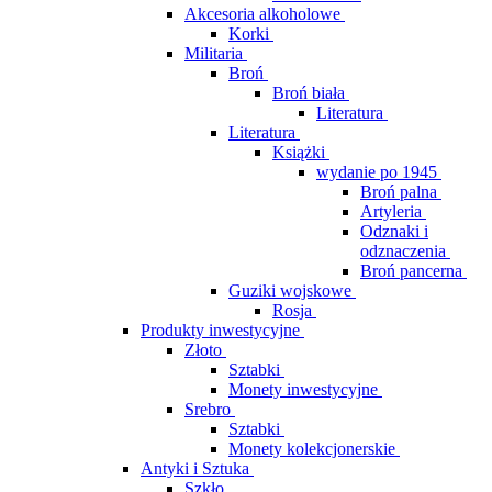
Akcesoria alkoholowe
Korki
Militaria
Broń
Broń biała
Literatura
Literatura
Książki
wydanie po 1945
Broń palna
Artyleria
Odznaki i
odznaczenia
Broń pancerna
Guziki wojskowe
Rosja
Produkty inwestycyjne
Złoto
Sztabki
Monety inwestycyjne
Srebro
Sztabki
Monety kolekcjonerskie
Antyki i Sztuka
Szkło