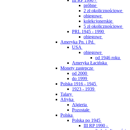
III RP 1990 -
próbne
2 zł okolicznościowe
obiegowe
kolekcjonerskie
5 zł okolicznościowe
PRL 1945 - 1990
obiegowe
Ameryka Pn. i Pd.
USA
obiegowe
od 1946 roku
Ameryka Łacińska
Monety zastępcze
od 2000
do 1999
Polska 1916 - 1945
1923 - 1939
Talary
Afryka
Algieria
Pozostałe
Polska
Polska po 1945
III RP 1990 -