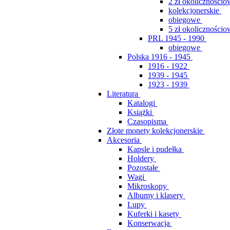
2 zł okolicznościo
kolekcjonerskie
obiegowe
5 zł okolicznościo
PRL 1945 - 1990
obiegowe
Polska 1916 - 1945
1916 - 1922
1939 - 1945
1923 - 1939
Literatura
Katalogi
Książki
Czasopisma
Złote monety kolekcjonerskie
Akcesoria
Kapsle i pudełka
Holdery
Pozostałe
Wagi
Mikroskopy
Albumy i klasery
Lupy
Kuferki i kasety
Konserwacja