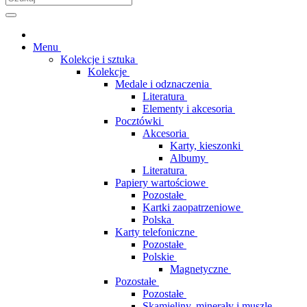
Menu
Kolekcje i sztuka
Kolekcje
Medale i odznaczenia
Literatura
Elementy i akcesoria
Pocztówki
Akcesoria
Karty, kieszonki
Albumy
Literatura
Papiery wartościowe
Pozostałe
Kartki zaopatrzeniowe
Polska
Karty telefoniczne
Pozostałe
Polskie
Magnetyczne
Pozostałe
Pozostałe
Skamieliny, minerały i muszle