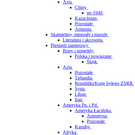
Azja
Chiny
po 1949
Kazachstan
Pozostałe
Armenia
Skamieliny, minerały i muszle
Literatura i akcesoria
Pieniądz papierowy
Bony i notgeldy
Polska i powiązane
Śląsk
Azja
Pozostałe
Tajlandia
Republiki/Kraje byłego ZSRR
Syria
Liban
Iran
Ameryka Pn. i Pd.
Ameryka Łacińska
Argentyna
Pozostałe
Karaiby
Afryka