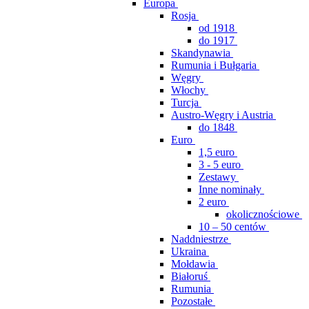
Europa
Rosja
od 1918
do 1917
Skandynawia
Rumunia i Bułgaria
Węgry
Włochy
Turcja
Austro-Węgry i Austria
do 1848
Euro
1,5 euro
3 - 5 euro
Zestawy
Inne nominały
2 euro
okolicznościowe
10 – 50 centów
Naddniestrze
Ukraina
Mołdawia
Białoruś
Rumunia
Pozostałe