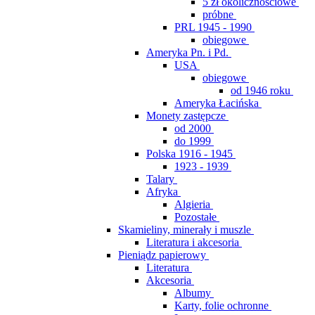
5 zł okolicznościowe
próbne
PRL 1945 - 1990
obiegowe
Ameryka Pn. i Pd.
USA
obiegowe
od 1946 roku
Ameryka Łacińska
Monety zastępcze
od 2000
do 1999
Polska 1916 - 1945
1923 - 1939
Talary
Afryka
Algieria
Pozostałe
Skamieliny, minerały i muszle
Literatura i akcesoria
Pieniądz papierowy
Literatura
Akcesoria
Albumy
Karty, folie ochronne