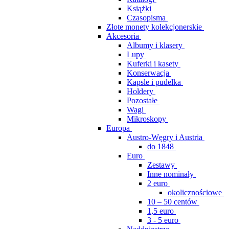
Książki
Czasopisma
Złote monety kolekcjonerskie
Akcesoria
Albumy i klasery
Lupy
Kuferki i kasety
Konserwacja
Kapsle i pudełka
Holdery
Pozostałe
Wagi
Mikroskopy
Europa
Austro-Węgry i Austria
do 1848
Euro
Zestawy
Inne nominały
2 euro
okolicznościowe
10 – 50 centów
1,5 euro
3 - 5 euro