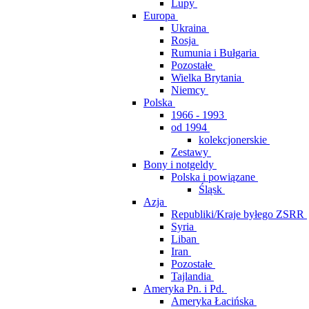
Lupy
Europa
Ukraina
Rosja
Rumunia i Bułgaria
Pozostałe
Wielka Brytania
Niemcy
Polska
1966 - 1993
od 1994
kolekcjonerskie
Zestawy
Bony i notgeldy
Polska i powiązane
Śląsk
Azja
Republiki/Kraje byłego ZSRR
Syria
Liban
Iran
Pozostałe
Tajlandia
Ameryka Pn. i Pd.
Ameryka Łacińska