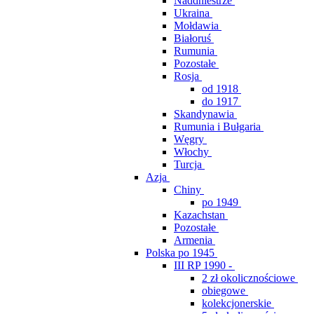
Naddniestrze
Ukraina
Mołdawia
Białoruś
Rumunia
Pozostałe
Rosja
od 1918
do 1917
Skandynawia
Rumunia i Bułgaria
Węgry
Włochy
Turcja
Azja
Chiny
po 1949
Kazachstan
Pozostałe
Armenia
Polska po 1945
III RP 1990 -
2 zł okolicznościowe
obiegowe
kolekcjonerskie