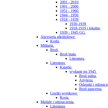
2001 - 2010
1991 - 2000
1951 - 1960
1944 - 1950
1918 - 1939
1930-1939
1918-1919 i lokalne
1939 - 1945 GG
Akcesoria alkoholowe
Korki
Militaria
Broń
Broń biała
Literatura
Literatura
Książki
wydanie po 1945
Broń palna
Artyleria
Odznaki i odznacz
Broń pancerna
Guziki wojskowe
Rosja
Medale i odznaczenia
Literatura