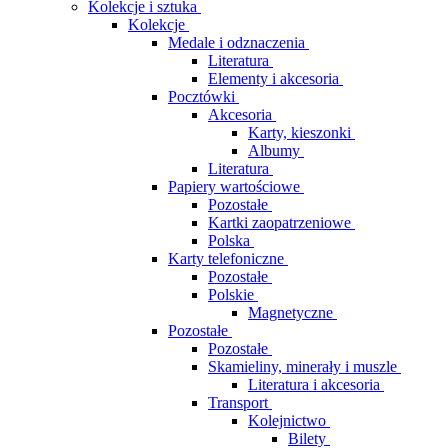
Kolekcje i sztuka
Kolekcje
Medale i odznaczenia
Literatura
Elementy i akcesoria
Pocztówki
Akcesoria
Karty, kieszonki
Albumy
Literatura
Papiery wartościowe
Pozostałe
Kartki zaopatrzeniowe
Polska
Karty telefoniczne
Pozostałe
Polskie
Magnetyczne
Pozostałe
Pozostałe
Skamieliny, minerały i muszle
Literatura i akcesoria
Transport
Kolejnictwo
Bilety