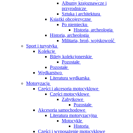
Albumy krajoznawcze i
przyrodnicze
Sztuka i architektura
Książki obcojęzyczne
Po niemiecku
Historia, archeologia
Historia, archeologia
Militaria, broń, wojskowość
Sport i turystyka
Kolekcje
Bilety kolekcjonerskie
Pozostałe
Pozostałe
Wędkarstwo
Literatura wędkarska
Motoryzacja
Części i akcesoria motocyklowe
Części motocyklowe
Zabytkowe
Pozostałe
Akcesoria samochodowe
Literatura motoryzacyjna
Motocykle
Historia
Części i wyposażenie motocyklowe