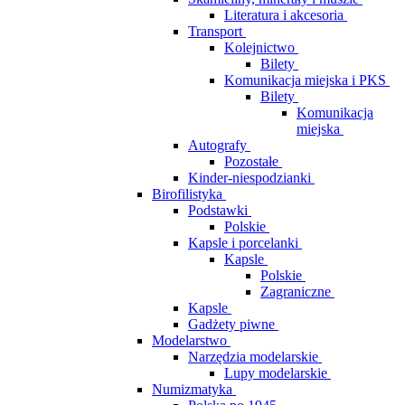
Literatura i akcesoria
Transport
Kolejnictwo
Bilety
Komunikacja miejska i PKS
Bilety
Komunikacja
miejska
Autografy
Pozostałe
Kinder-niespodzianki
Birofilistyka
Podstawki
Polskie
Kapsle i porcelanki
Kapsle
Polskie
Zagraniczne
Kapsle
Gadżety piwne
Modelarstwo
Narzędzia modelarskie
Lupy modelarskie
Numizmatyka