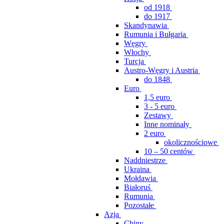
od 1918
do 1917
Skandynawia
Rumunia i Bułgaria
Węgry
Włochy
Turcja
Austro-Węgry i Austria
do 1848
Euro
1,5 euro
3 - 5 euro
Zestawy
Inne nominały
2 euro
okolicznościowe
10 – 50 centów
Naddniestrze
Ukraina
Mołdawia
Białoruś
Rumunia
Pozostałe
Azja
Chiny