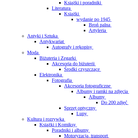
Książki i poradniki
Literatura
Książki
wydanie po 1945
Broń palna
Artyleria
Antyki i Sztuka
Antykwariat
Autografy i rękopisy
Moda
Biżuteria i Zegarki
Akcesoria do biżuterii
Środki czyszczące
Elektronika
Fotografia
Akcesoria fotograficzne
Albumy i ramki na zdjęcia
Albumy
Do 200 zdjęć
Sprzęt optyczny
Lupy
Kultura i rozrywka
Książki i Komiksy
Poradniki i albumy
Motoryzacja, transport