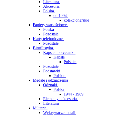
Literatura
Akcesoria
Polska
od 1994
kolekcjonerskie
Papiery wartościowe
Polska
Pozostałe
Karty telefoniczne
Pozostałe
Birofilistyka
Kapsle i porcelanki
Kapsle
Polskie
Pozostałe
Podstawki
Polskie
Medale i odznaczenia
Odznaki
Polska
1944 - 1989
Elementy i akcesoria
Literatura
Militaria
Wykrywacze metali