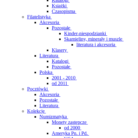
Katalogi
Książki
Czasopisma
Filatelistyka
Akcesoria
Pozostałe
Kinder-niespodzianki
Skamieliny, minerały i muszle
literatura i akcesoria
Klasery
Literatura
Katalogi
Pozostałe
Polska
2001 - 2010
od 2011
Pocztówki
Akcesoria
Pozostałe
Literatura
Kolekcje
Numizmatyka
Monety zastępcze
od 2000
Ameryka Pn. i Pd.