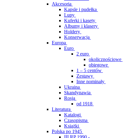
Akcesoria
Kapsle i pudełka
Lupy
Kuferki i kasety
Albumy i klasery
Holdery
Konserwacja
Europa
Euro
2 euro
okolicznościowe
obiegowe
1 – 5 centów
Zestawy
Inne nominały
Ukraina
Skandynawia
Rosja
od 1918
Literatura
Katalogi
Czasopisma
Książki
Polska po 1945
III RP 1990 -