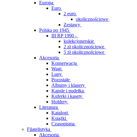
Europa
Euro
2 euro
okolicznościowe
Zestawy
Polska po 1945
III RP 1990 -
kolekcjonerskie
2 zł okolicznościowe
5 zł okolicznościowe
Akcesoria
Konserwacja
Wagi
Lupy
Pozostałe
Albumy i klasery
Kapsle i pudełka
Kuferki i kasety
Holdery
Literatura
Katalogi
Książki
Czasopisma
Filatelistyka
Akcesoria