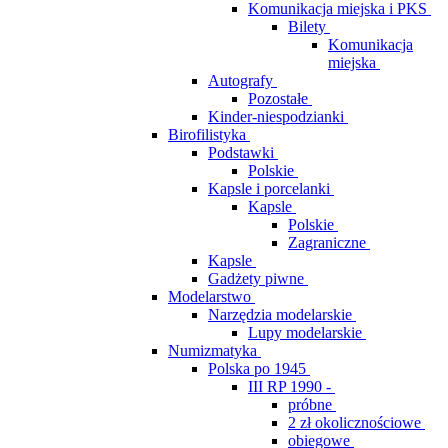
Komunikacja miejska i PKS
Bilety
Komunikacja
miejska
Autografy
Pozostałe
Kinder-niespodzianki
Birofilistyka
Podstawki
Polskie
Kapsle i porcelanki
Kapsle
Polskie
Zagraniczne
Kapsle
Gadżety piwne
Modelarstwo
Narzędzia modelarskie
Lupy modelarskie
Numizmatyka
Polska po 1945
III RP 1990 -
próbne
2 zł okolicznościowe
obiegowe