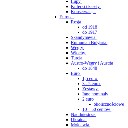
Lupy
Kuferki i kasety
Konserwacja
Europa
Rosja
od 1918
do 1917
Skandynawia
Rumunia i Bułgaria
Węgry
Włochy
Turcja
Austro-Węgry i Austria
do 1848
Euro
1,5 euro
3 - 5 euro
Zestawy
Inne nominały
2 euro
okolicznościowe
10 – 50 centów
Naddniestrze
Ukraina
Mołdawia