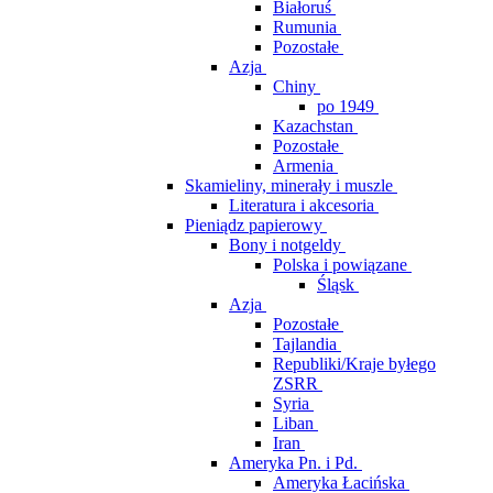
Białoruś
Rumunia
Pozostałe
Azja
Chiny
po 1949
Kazachstan
Pozostałe
Armenia
Skamieliny, minerały i muszle
Literatura i akcesoria
Pieniądz papierowy
Bony i notgeldy
Polska i powiązane
Śląsk
Azja
Pozostałe
Tajlandia
Republiki/Kraje byłego
ZSRR
Syria
Liban
Iran
Ameryka Pn. i Pd.
Ameryka Łacińska