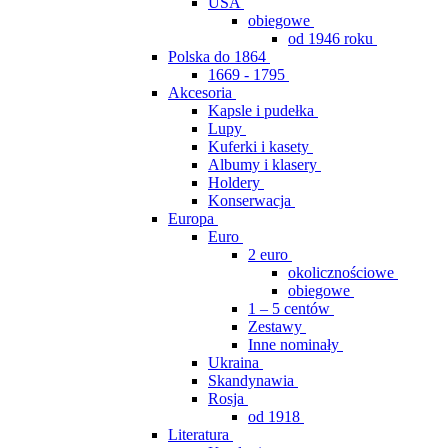
USA
obiegowe
od 1946 roku
Polska do 1864
1669 - 1795
Akcesoria
Kapsle i pudełka
Lupy
Kuferki i kasety
Albumy i klasery
Holdery
Konserwacja
Europa
Euro
2 euro
okolicznościowe
obiegowe
1 – 5 centów
Zestawy
Inne nominały
Ukraina
Skandynawia
Rosja
od 1918
Literatura