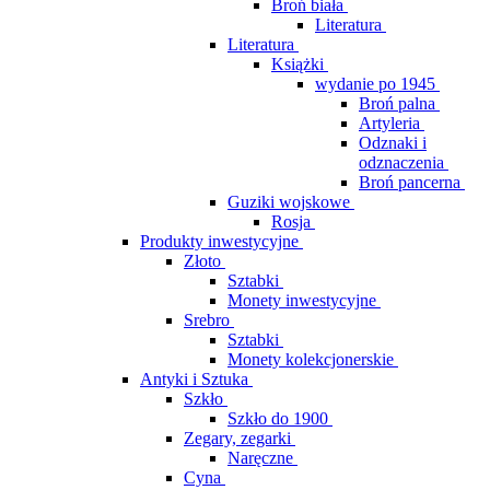
Broń biała
Literatura
Literatura
Książki
wydanie po 1945
Broń palna
Artyleria
Odznaki i
odznaczenia
Broń pancerna
Guziki wojskowe
Rosja
Produkty inwestycyjne
Złoto
Sztabki
Monety inwestycyjne
Srebro
Sztabki
Monety kolekcjonerskie
Antyki i Sztuka
Szkło
Szkło do 1900
Zegary, zegarki
Naręczne
Cyna