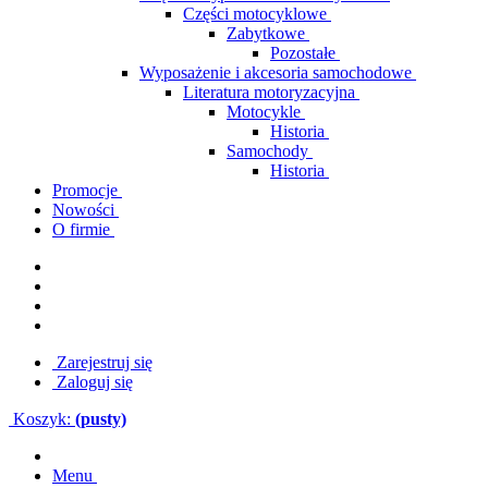
Części motocyklowe
Zabytkowe
Pozostałe
Wyposażenie i akcesoria samochodowe
Literatura motoryzacyjna
Motocykle
Historia
Samochody
Historia
Promocje
Nowości
O firmie
Zarejestruj się
Zaloguj się
Koszyk:
(pusty)
Menu