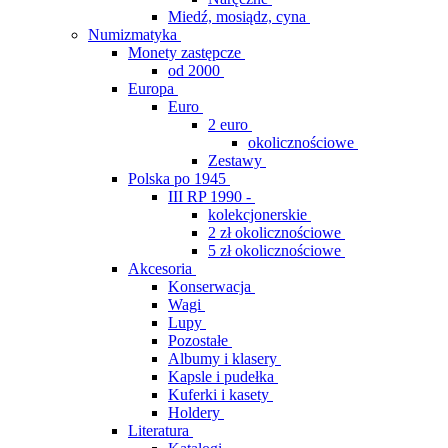
Miedź, mosiądz, cyna
Numizmatyka
Monety zastępcze
od 2000
Europa
Euro
2 euro
okolicznościowe
Zestawy
Polska po 1945
III RP 1990 -
kolekcjonerskie
2 zł okolicznościowe
5 zł okolicznościowe
Akcesoria
Konserwacja
Wagi
Lupy
Pozostałe
Albumy i klasery
Kapsle i pudełka
Kuferki i kasety
Holdery
Literatura