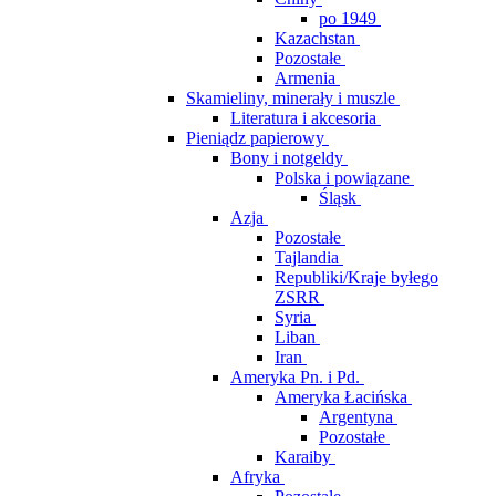
po 1949
Kazachstan
Pozostałe
Armenia
Skamieliny, minerały i muszle
Literatura i akcesoria
Pieniądz papierowy
Bony i notgeldy
Polska i powiązane
Śląsk
Azja
Pozostałe
Tajlandia
Republiki/Kraje byłego
ZSRR
Syria
Liban
Iran
Ameryka Pn. i Pd.
Ameryka Łacińska
Argentyna
Pozostałe
Karaiby
Afryka