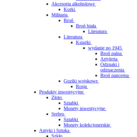
Akcesoria alkoholowe
Korki
Militaria
Broń
Broń biała
Literatura
Literatura
Książki
wydanie po 1945
Broń palna
Artyleria
Odznaki i
odznaczenia
Broń pancerna
Guziki wojskowe
Rosja
Produkty inwestycyjne
Złoto
Sztabki
Monety inwestycyjne
Srebro
Sztabki
Monety kolekcjonerskie
Antyki i Sztuka
Szkło