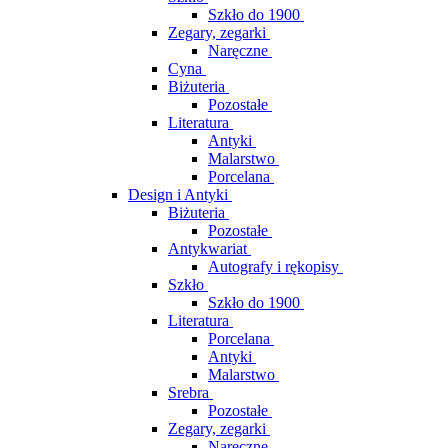
Szkło do 1900
Zegary, zegarki
Naręczne
Cyna
Biżuteria
Pozostałe
Literatura
Antyki
Malarstwo
Porcelana
Design i Antyki
Biżuteria
Pozostałe
Antykwariat
Autografy i rękopisy
Szkło
Szkło do 1900
Literatura
Porcelana
Antyki
Malarstwo
Srebra
Pozostałe
Zegary, zegarki
Naręczne