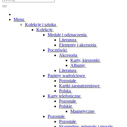
Menu
Kolekcje i sztuka
Kolekcje
Medale i odznaczenia
Literatura
Elementy i akcesoria
Pocztówki
Akcesoria
Karty, kieszonki
Albumy
Literatura
Papiery wartościowe
Pozostałe
Kartki zaopatrzeniowe
Polska
Karty telefoniczne
Pozostałe
Polskie
Magnetyczne
Pozostałe
Pozostałe
Skamieliny, minerały i muszle