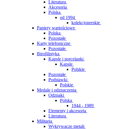
Literatura
Akcesoria
Polska
od 1994
kolekcjonerskie
Papiery wartościowe
Polska
Pozostałe
Karty telefoniczne
Pozostałe
Birofilistyka
Kapsle i porcelanki
Kapsle
Polskie
Pozostałe
Podstawki
Polskie
Medale i odznaczenia
Odznaki
Polska
1944 - 1989
Elementy i akcesoria
Literatura
Militaria
Wykrywacze metali