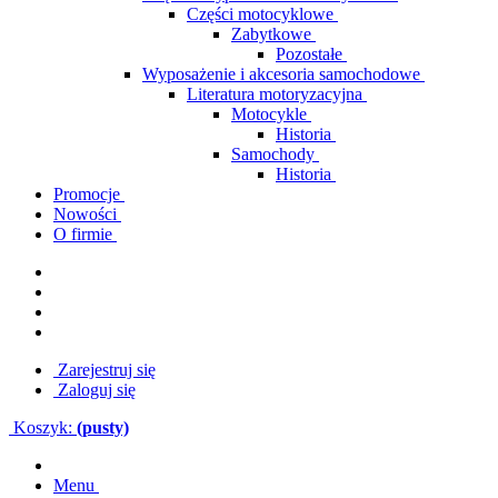
Części motocyklowe
Zabytkowe
Pozostałe
Wyposażenie i akcesoria samochodowe
Literatura motoryzacyjna
Motocykle
Historia
Samochody
Historia
Promocje
Nowości
O firmie
Zarejestruj się
Zaloguj się
Koszyk:
(pusty)
Menu