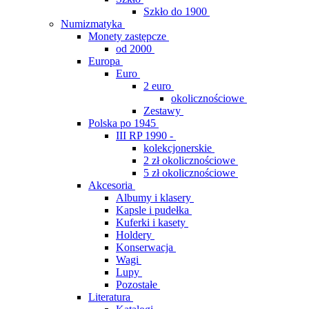
Szkło do 1900
Numizmatyka
Monety zastępcze
od 2000
Europa
Euro
2 euro
okolicznościowe
Zestawy
Polska po 1945
III RP 1990 -
kolekcjonerskie
2 zł okolicznościowe
5 zł okolicznościowe
Akcesoria
Albumy i klasery
Kapsle i pudełka
Kuferki i kasety
Holdery
Konserwacja
Wagi
Lupy
Pozostałe
Literatura