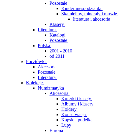
Pozostałe
Kinder-niespodzianki
Skamieliny, minerały i muszle
literatura i akcesoria
Klasery
Literatura
Katalogi
Pozostałe
Polska
2001 - 2010
od 2011
Pocztówki
Akcesoria
Pozostałe
Literatura
Kolekcje
Numizmatyka
Akcesoria
Kuferki i kasety
Albumy i klasery
Holdery
Konserwacja
Kapsle i pudełka
Lupy
Europa