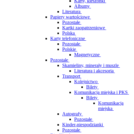
Karty, kieszonki
Albumy
Literatura
Papiery wartościowe
Pozostałe
Kartki zaopatrzeniowe
Polska
Karty telefoniczne
Pozostałe
Polskie
Magnetyczne
Pozostałe
Skamieliny, minerały i muszle
Literatura i akcesoria
Transport
Kolejnictwo
Bilety
Komunikacja miejska i PKS
Bilety
Komunikacja
miejska
Autografy
Pozostałe
Kinder-niespodzianki
Pozostałe