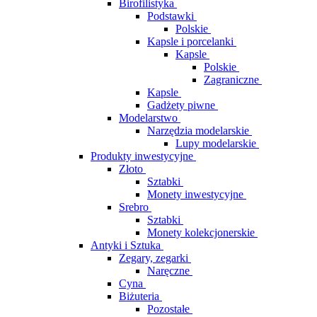
Birofilistyka
Podstawki
Polskie
Kapsle i porcelanki
Kapsle
Polskie
Zagraniczne
Kapsle
Gadżety piwne
Modelarstwo
Narzędzia modelarskie
Lupy modelarskie
Produkty inwestycyjne
Złoto
Sztabki
Monety inwestycyjne
Srebro
Sztabki
Monety kolekcjonerskie
Antyki i Sztuka
Zegary, zegarki
Naręczne
Cyna
Biżuteria
Pozostałe