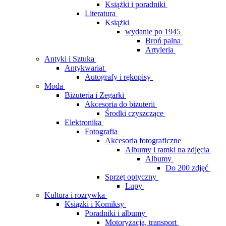
Książki i poradniki
Literatura
Książki
wydanie po 1945
Broń palna
Artyleria
Antyki i Sztuka
Antykwariat
Autografy i rękopisy
Moda
Biżuteria i Zegarki
Akcesoria do biżuterii
Środki czyszczące
Elektronika
Fotografia
Akcesoria fotograficzne
Albumy i ramki na zdjęcia
Albumy
Do 200 zdjęć
Sprzęt optyczny
Lupy
Kultura i rozrywka
Książki i Komiksy
Poradniki i albumy
Motoryzacja, transport