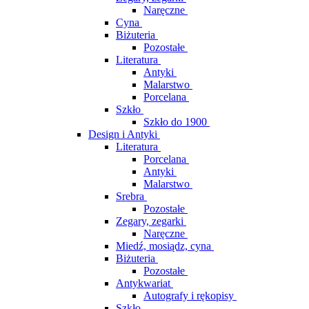
Naręczne
Cyna
Biżuteria
Pozostałe
Literatura
Antyki
Malarstwo
Porcelana
Szkło
Szkło do 1900
Design i Antyki
Literatura
Porcelana
Antyki
Malarstwo
Srebra
Pozostałe
Zegary, zegarki
Naręczne
Miedź, mosiądz, cyna
Biżuteria
Pozostałe
Antykwariat
Autografy i rękopisy
Szkło