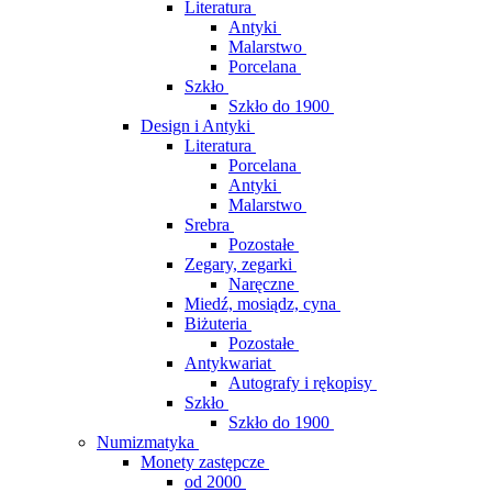
Literatura
Antyki
Malarstwo
Porcelana
Szkło
Szkło do 1900
Design i Antyki
Literatura
Porcelana
Antyki
Malarstwo
Srebra
Pozostałe
Zegary, zegarki
Naręczne
Miedź, mosiądz, cyna
Biżuteria
Pozostałe
Antykwariat
Autografy i rękopisy
Szkło
Szkło do 1900
Numizmatyka
Monety zastępcze
od 2000