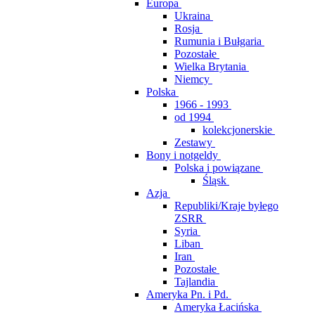
Europa
Ukraina
Rosja
Rumunia i Bułgaria
Pozostałe
Wielka Brytania
Niemcy
Polska
1966 - 1993
od 1994
kolekcjonerskie
Zestawy
Bony i notgeldy
Polska i powiązane
Śląsk
Azja
Republiki/Kraje byłego
ZSRR
Syria
Liban
Iran
Pozostałe
Tajlandia
Ameryka Pn. i Pd.
Ameryka Łacińska