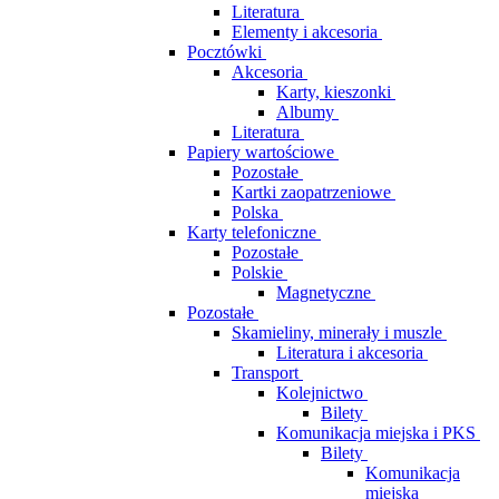
Literatura
Elementy i akcesoria
Pocztówki
Akcesoria
Karty, kieszonki
Albumy
Literatura
Papiery wartościowe
Pozostałe
Kartki zaopatrzeniowe
Polska
Karty telefoniczne
Pozostałe
Polskie
Magnetyczne
Pozostałe
Skamieliny, minerały i muszle
Literatura i akcesoria
Transport
Kolejnictwo
Bilety
Komunikacja miejska i PKS
Bilety
Komunikacja
miejska