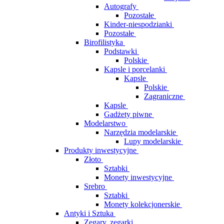
Autografy
Pozostałe
Kinder-niespodzianki
Pozostałe
Birofilistyka
Podstawki
Polskie
Kapsle i porcelanki
Kapsle
Polskie
Zagraniczne
Kapsle
Gadżety piwne
Modelarstwo
Narzędzia modelarskie
Lupy modelarskie
Produkty inwestycyjne
Złoto
Sztabki
Monety inwestycyjne
Srebro
Sztabki
Monety kolekcjonerskie
Antyki i Sztuka
Zegary, zegarki