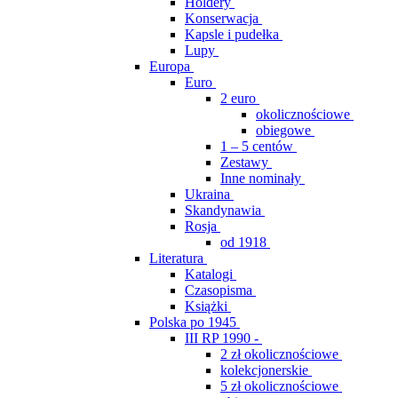
Holdery
Konserwacja
Kapsle i pudełka
Lupy
Europa
Euro
2 euro
okolicznościowe
obiegowe
1 – 5 centów
Zestawy
Inne nominały
Ukraina
Skandynawia
Rosja
od 1918
Literatura
Katalogi
Czasopisma
Książki
Polska po 1945
III RP 1990 -
2 zł okolicznościowe
kolekcjonerskie
5 zł okolicznościowe