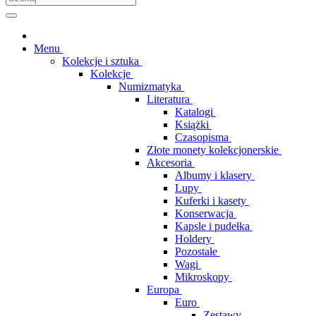
Menu
Kolekcje i sztuka
Kolekcje
Numizmatyka
Literatura
Katalogi
Książki
Czasopisma
Złote monety kolekcjonerskie
Akcesoria
Albumy i klasery
Lupy
Kuferki i kasety
Konserwacja
Kapsle i pudełka
Holdery
Pozostałe
Wagi
Mikroskopy
Europa
Euro
Zestawy