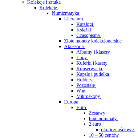
Kolekcje i sztuka
Kolekcje
Numizmatyka
Literatura
Katalogi
Książki
Czasopisma
Złote monety kolekcjonerskie
Akcesoria
Albumy i klasery
Lupy
Kuferki i kasety
Konserwacja
Kapsle i pudełka
Holdery
Pozostałe
Wagi
Mikroskopy
Europa
Euro
Zestawy
Inne nominały
2 euro
okolicznościowe
10 – 50 centów