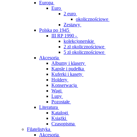
Europa
Euro
2 euro
okolicznościowe
Zestawy
Polska po 1945
III RP 1990 -
kolekcjonerskie
2 zł okolicznościowe
5 zł okolicznościowe
Akcesoria
Albumy i klasery
Kapsle i pudełka
Kuferki i kasety
Holdery
Konserwacja
Wagi
Lupy
Pozostałe
Literatura
Katalogi
Książki
Czasopisma
Filatelistyka
Akcesoria