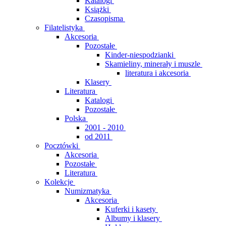
Katalogi
Książki
Czasopisma
Filatelistyka
Akcesoria
Pozostałe
Kinder-niespodzianki
Skamieliny, minerały i muszle
literatura i akcesoria
Klasery
Literatura
Katalogi
Pozostałe
Polska
2001 - 2010
od 2011
Pocztówki
Akcesoria
Pozostałe
Literatura
Kolekcje
Numizmatyka
Akcesoria
Kuferki i kasety
Albumy i klasery