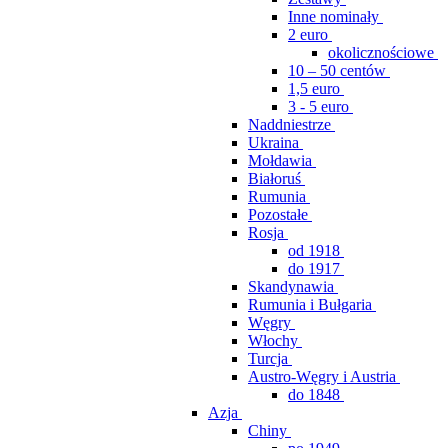
Inne nominały
2 euro
okolicznościowe
10 – 50 centów
1,5 euro
3 - 5 euro
Naddniestrze
Ukraina
Mołdawia
Białoruś
Rumunia
Pozostałe
Rosja
od 1918
do 1917
Skandynawia
Rumunia i Bułgaria
Węgry
Włochy
Turcja
Austro-Węgry i Austria
do 1848
Azja
Chiny