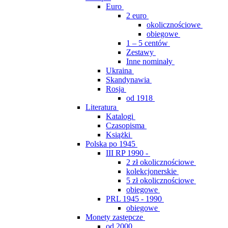
Euro
2 euro
okolicznościowe
obiegowe
1 – 5 centów
Zestawy
Inne nominały
Ukraina
Skandynawia
Rosja
od 1918
Literatura
Katalogi
Czasopisma
Książki
Polska po 1945
III RP 1990 -
2 zł okolicznościowe
kolekcjonerskie
5 zł okolicznościowe
obiegowe
PRL 1945 - 1990
obiegowe
Monety zastępcze
od 2000