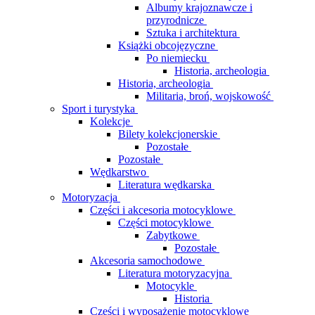
Albumy krajoznawcze i
przyrodnicze
Sztuka i architektura
Książki obcojęzyczne
Po niemiecku
Historia, archeologia
Historia, archeologia
Militaria, broń, wojskowość
Sport i turystyka
Kolekcje
Bilety kolekcjonerskie
Pozostałe
Pozostałe
Wędkarstwo
Literatura wędkarska
Motoryzacja
Części i akcesoria motocyklowe
Części motocyklowe
Zabytkowe
Pozostałe
Akcesoria samochodowe
Literatura motoryzacyjna
Motocykle
Historia
Części i wyposażenie motocyklowe