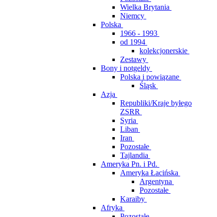
Wielka Brytania
Niemcy
Polska
1966 - 1993
od 1994
kolekcjonerskie
Zestawy
Bony i notgeldy
Polska i powiązane
Śląsk
Azja
Republiki/Kraje byłego
ZSRR
Syria
Liban
Iran
Pozostałe
Tajlandia
Ameryka Pn. i Pd.
Ameryka Łacińska
Argentyna
Pozostałe
Karaiby
Afryka
Pozostałe