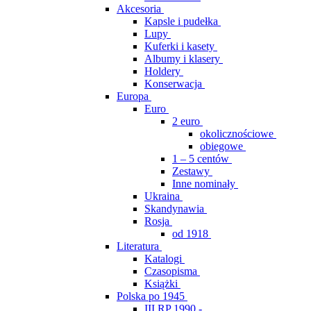
Akcesoria
Kapsle i pudełka
Lupy
Kuferki i kasety
Albumy i klasery
Holdery
Konserwacja
Europa
Euro
2 euro
okolicznościowe
obiegowe
1 – 5 centów
Zestawy
Inne nominały
Ukraina
Skandynawia
Rosja
od 1918
Literatura
Katalogi
Czasopisma
Książki
Polska po 1945
III RP 1990 -