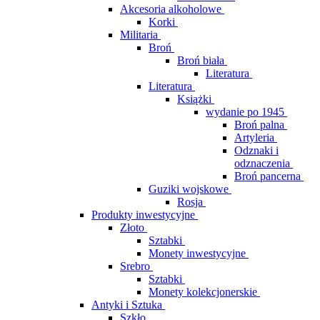
Akcesoria alkoholowe
Korki
Militaria
Broń
Broń biała
Literatura
Literatura
Książki
wydanie po 1945
Broń palna
Artyleria
Odznaki i
odznaczenia
Broń pancerna
Guziki wojskowe
Rosja
Produkty inwestycyjne
Złoto
Sztabki
Monety inwestycyjne
Srebro
Sztabki
Monety kolekcjonerskie
Antyki i Sztuka
Szkło