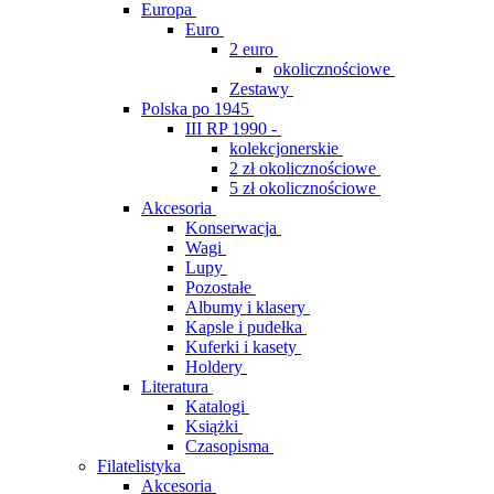
Europa
Euro
2 euro
okolicznościowe
Zestawy
Polska po 1945
III RP 1990 -
kolekcjonerskie
2 zł okolicznościowe
5 zł okolicznościowe
Akcesoria
Konserwacja
Wagi
Lupy
Pozostałe
Albumy i klasery
Kapsle i pudełka
Kuferki i kasety
Holdery
Literatura
Katalogi
Książki
Czasopisma
Filatelistyka
Akcesoria