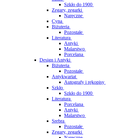
Szkło do 1900
Zegary, zegarki
Naręczne
Cyna
Biżuteria
Pozostałe
Literatura
Antyki
Malarstwo
Porcelana
Design i Antyki
Biżuteria
Pozostałe
Antykwariat
Autografy i rękopisy
Szkło
Szkło do 1900
Literatura
Porcelana
Antyki
Malarstwo
Srebra
Pozostałe
Zegary, zegarki
Naręczne