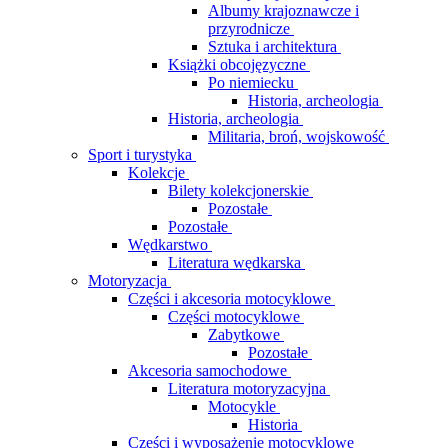
Albumy krajoznawcze i
przyrodnicze
Sztuka i architektura
Książki obcojęzyczne
Po niemiecku
Historia, archeologia
Historia, archeologia
Militaria, broń, wojskowość
Sport i turystyka
Kolekcje
Bilety kolekcjonerskie
Pozostałe
Pozostałe
Wędkarstwo
Literatura wędkarska
Motoryzacja
Części i akcesoria motocyklowe
Części motocyklowe
Zabytkowe
Pozostałe
Akcesoria samochodowe
Literatura motoryzacyjna
Motocykle
Historia
Części i wyposażenie motocyklowe