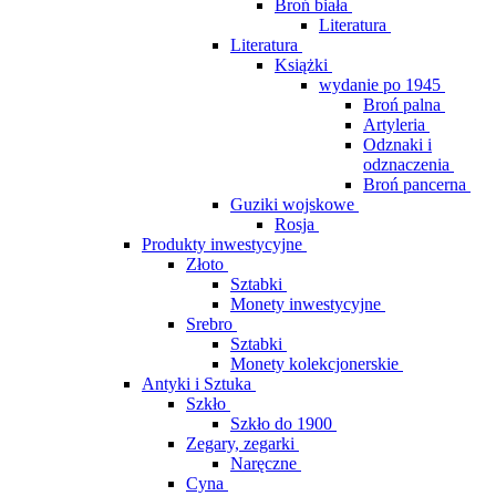
Broń biała
Literatura
Literatura
Książki
wydanie po 1945
Broń palna
Artyleria
Odznaki i
odznaczenia
Broń pancerna
Guziki wojskowe
Rosja
Produkty inwestycyjne
Złoto
Sztabki
Monety inwestycyjne
Srebro
Sztabki
Monety kolekcjonerskie
Antyki i Sztuka
Szkło
Szkło do 1900
Zegary, zegarki
Naręczne
Cyna