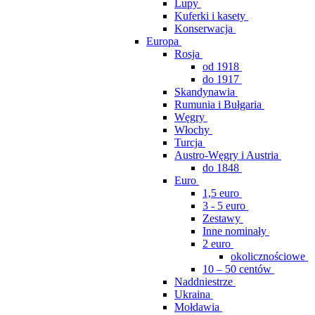
Lupy
Kuferki i kasety
Konserwacja
Europa
Rosja
od 1918
do 1917
Skandynawia
Rumunia i Bułgaria
Węgry
Włochy
Turcja
Austro-Węgry i Austria
do 1848
Euro
1,5 euro
3 - 5 euro
Zestawy
Inne nominały
2 euro
okolicznościowe
10 – 50 centów
Naddniestrze
Ukraina
Mołdawia