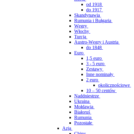
od 1918
do 1917
Skandynawia
Rumunia i Bułgaria
Węgry
Włochy
Turcja
Austro-Węgry i Austria
do 1848
Euro
1,5 euro
3 - 5 euro
Zestawy
Inne nominały
2 euro
okolicznościowe
10 – 50 centów
Naddniestrze
Ukraina
Mołdawia
Białoruś
Rumunia
Pozostałe
Azja
Chiny