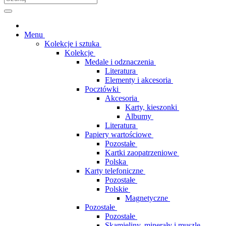
Menu
Kolekcje i sztuka
Kolekcje
Medale i odznaczenia
Literatura
Elementy i akcesoria
Pocztówki
Akcesoria
Karty, kieszonki
Albumy
Literatura
Papiery wartościowe
Pozostałe
Kartki zaopatrzeniowe
Polska
Karty telefoniczne
Pozostałe
Polskie
Magnetyczne
Pozostałe
Pozostałe
Skamieliny, minerały i muszle