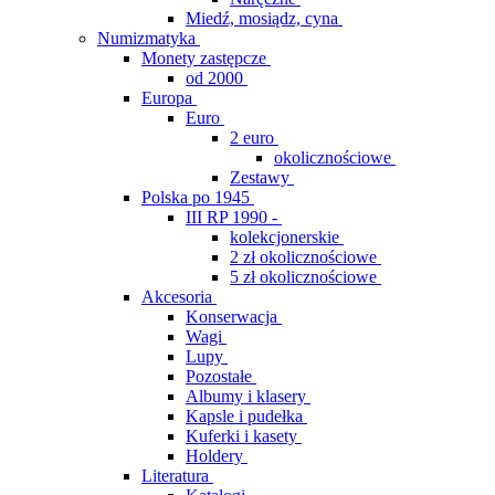
Miedź, mosiądz, cyna
Numizmatyka
Monety zastępcze
od 2000
Europa
Euro
2 euro
okolicznościowe
Zestawy
Polska po 1945
III RP 1990 -
kolekcjonerskie
2 zł okolicznościowe
5 zł okolicznościowe
Akcesoria
Konserwacja
Wagi
Lupy
Pozostałe
Albumy i klasery
Kapsle i pudełka
Kuferki i kasety
Holdery
Literatura