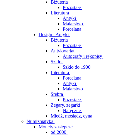
Biżuteria
Pozostałe
Literatura
Antyki
Malarstwo
Porcelana
Design i Antyki
Biżuteria
Pozostałe
Antykwariat
Autografy i rękopisy
Szkło
Szkło do 1900
Literatura
Porcelana
Antyki
Malarstwo
Srebra
Pozostałe
Zegary, zegarki
Naręczne
Miedź, mosiądz, cyna
Numizmatyka
Monety zastępcze
od 2000