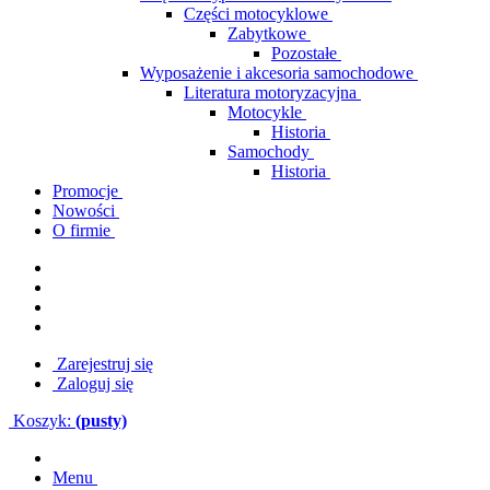
Części motocyklowe
Zabytkowe
Pozostałe
Wyposażenie i akcesoria samochodowe
Literatura motoryzacyjna
Motocykle
Historia
Samochody
Historia
Promocje
Nowości
O firmie
Zarejestruj się
Zaloguj się
Koszyk:
(pusty)
Menu