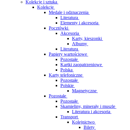
Kolekcje i sztuka
Kolekcje
Medale i odznaczenia
Literatura
Elementy i akcesoria
Pocztówki
Akcesoria
Karty, kieszonki
Albumy
Literatura
Papiery wartościowe
Pozostałe
Kartki zaopatrzeniowe
Polska
Karty telefoniczne
Pozostałe
Polskie
Magnetyczne
Pozostałe
Pozostałe
Skamieliny, minerały i muszle
Literatura i akcesoria
Transport
Kolejnictwo
Bilety