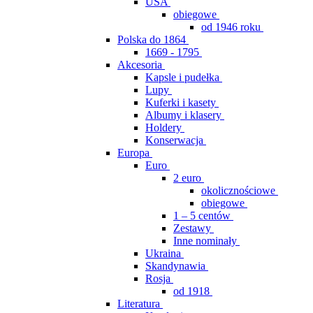
USA
obiegowe
od 1946 roku
Polska do 1864
1669 - 1795
Akcesoria
Kapsle i pudełka
Lupy
Kuferki i kasety
Albumy i klasery
Holdery
Konserwacja
Europa
Euro
2 euro
okolicznościowe
obiegowe
1 – 5 centów
Zestawy
Inne nominały
Ukraina
Skandynawia
Rosja
od 1918
Literatura