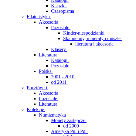
Katalogi
Książki
Czasopisma
Filatelistyka
Akcesoria
Pozostałe
Kinder-niespodzianki
Skamieliny, minerały i muszle
literatura i akcesoria
Klasery
Literatura
Katalogi
Pozostałe
Polska
2001 - 2010
od 2011
Pocztówki
Akcesoria
Pozostałe
Literatura
Kolekcje
Numizmatyka
Monety zastępcze
od 2000
Ameryka Pn. i Pd.