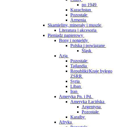
po 1949
Kazachstan
Pozostałe
Armenia
Skamieliny, minerały i muszle
Literatura i akcesoria
Pieniądz papierowy
Bony i notgeldy
Polska i powiązane
Śląsk
Azja
Pozostałe
Tajlandia
Republiki/Kraje byłego
ZSRR
Syria
Liban
Iran
Ameryka Pn. i Pd.
Ameryka Łacińska
Argentyna
Pozostałe
Karaiby
Afryka