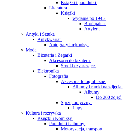
Książki i poradniki
Literatura
Książki
wydanie po 1945
Broń palna
Artyleria
Antyki i Sztuka
Antykwariat
Autografy i rękopisy
Moda
Biżuteria i Zegarki
Akcesoria do biżuterii
Środki czyszczące
Elektronika
Fotografia
Akcesoria fotograficzne
Albumy i ramki na zdjęcia
Albumy
Do 200 zdjęć
Sprzęt optyczny
Lupy
Kultura i rozrywka
Książki i Komiksy
Poradniki i albumy
Motoryzacja, transport