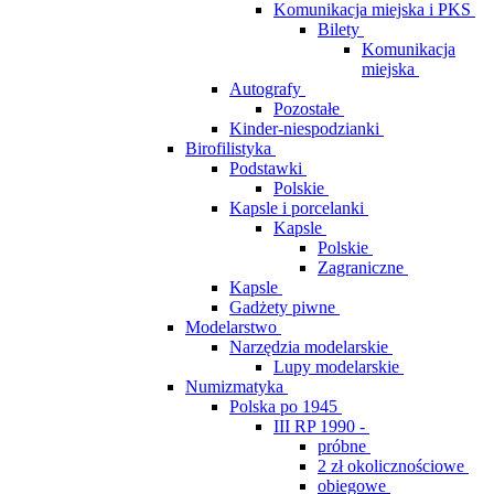
Komunikacja miejska i PKS
Bilety
Komunikacja
miejska
Autografy
Pozostałe
Kinder-niespodzianki
Birofilistyka
Podstawki
Polskie
Kapsle i porcelanki
Kapsle
Polskie
Zagraniczne
Kapsle
Gadżety piwne
Modelarstwo
Narzędzia modelarskie
Lupy modelarskie
Numizmatyka
Polska po 1945
III RP 1990 -
próbne
2 zł okolicznościowe
obiegowe