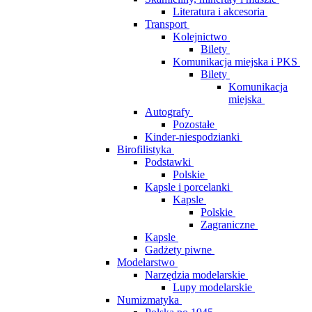
Literatura i akcesoria
Transport
Kolejnictwo
Bilety
Komunikacja miejska i PKS
Bilety
Komunikacja
miejska
Autografy
Pozostałe
Kinder-niespodzianki
Birofilistyka
Podstawki
Polskie
Kapsle i porcelanki
Kapsle
Polskie
Zagraniczne
Kapsle
Gadżety piwne
Modelarstwo
Narzędzia modelarskie
Lupy modelarskie
Numizmatyka