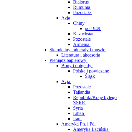
Białoruś
Rumunia
Pozostałe
Azja
Chiny
po 1949
Kazachstan
Pozostałe
Armenia
Skamieliny, minerały i muszle
Literatura i akcesoria
Pieniądz papierowy
Bony i notgeldy
Polska i powiązane
Śląsk
Azja
Pozostałe
Tajlandia
Republiki/Kraje byłego
ZSRR
Syria
Liban
Iran
Ameryka Pn. i Pd.
Ameryka Łacińska