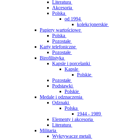
Literatura
Akcesoria
Polska
od 1994
kolekcjonerskie
Papiery wartościowe
Polska
Pozostałe
Karty telefoniczne
Pozostałe
Birofilistyka
Kapsle i porcelanki
Kapsle
Polskie
Pozostałe
Podstawki
Polskie
Medale i odznaczenia
Odznaki
Polska
1944 - 1989
Elementy i akcesoria
Literatura
Militaria
Wykrywacze metali