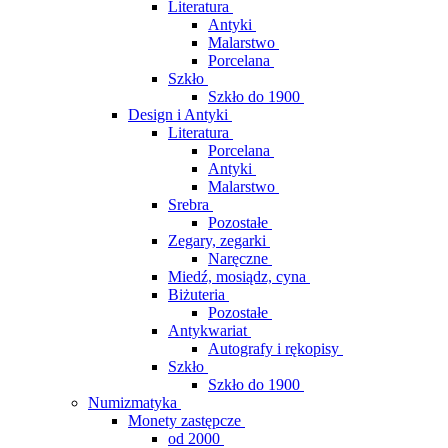
Literatura
Antyki
Malarstwo
Porcelana
Szkło
Szkło do 1900
Design i Antyki
Literatura
Porcelana
Antyki
Malarstwo
Srebra
Pozostałe
Zegary, zegarki
Naręczne
Miedź, mosiądz, cyna
Biżuteria
Pozostałe
Antykwariat
Autografy i rękopisy
Szkło
Szkło do 1900
Numizmatyka
Monety zastępcze
od 2000