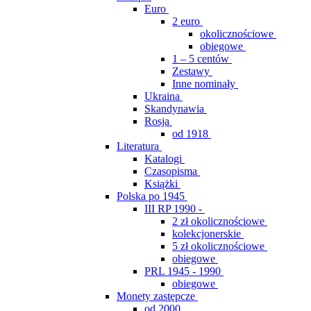
Euro
2 euro
okolicznościowe
obiegowe
1 – 5 centów
Zestawy
Inne nominały
Ukraina
Skandynawia
Rosja
od 1918
Literatura
Katalogi
Czasopisma
Książki
Polska po 1945
III RP 1990 -
2 zł okolicznościowe
kolekcjonerskie
5 zł okolicznościowe
obiegowe
PRL 1945 - 1990
obiegowe
Monety zastępcze
od 2000