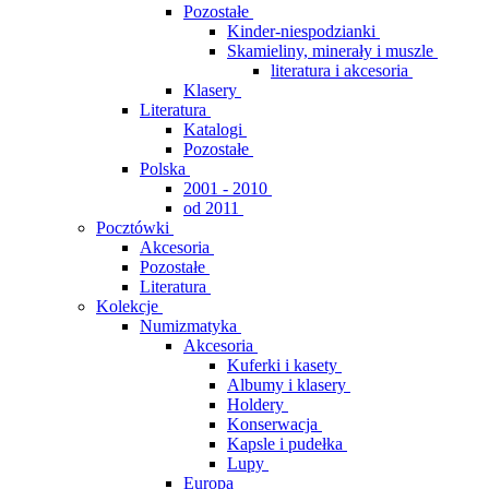
Pozostałe
Kinder-niespodzianki
Skamieliny, minerały i muszle
literatura i akcesoria
Klasery
Literatura
Katalogi
Pozostałe
Polska
2001 - 2010
od 2011
Pocztówki
Akcesoria
Pozostałe
Literatura
Kolekcje
Numizmatyka
Akcesoria
Kuferki i kasety
Albumy i klasery
Holdery
Konserwacja
Kapsle i pudełka
Lupy
Europa