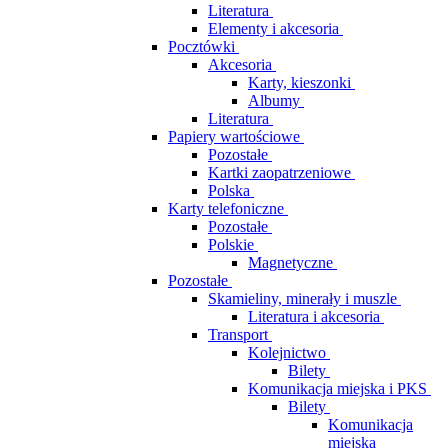
Literatura
Elementy i akcesoria
Pocztówki
Akcesoria
Karty, kieszonki
Albumy
Literatura
Papiery wartościowe
Pozostałe
Kartki zaopatrzeniowe
Polska
Karty telefoniczne
Pozostałe
Polskie
Magnetyczne
Pozostałe
Skamieliny, minerały i muszle
Literatura i akcesoria
Transport
Kolejnictwo
Bilety
Komunikacja miejska i PKS
Bilety
Komunikacja
miejska