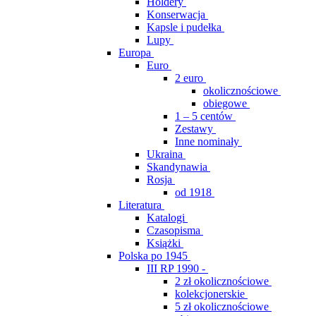
Holdery
Konserwacja
Kapsle i pudełka
Lupy
Europa
Euro
2 euro
okolicznościowe
obiegowe
1 – 5 centów
Zestawy
Inne nominały
Ukraina
Skandynawia
Rosja
od 1918
Literatura
Katalogi
Czasopisma
Książki
Polska po 1945
III RP 1990 -
2 zł okolicznościowe
kolekcjonerskie
5 zł okolicznościowe