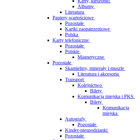
Karty, kieszonki
Albumy
Literatura
Papiery wartościowe
Pozostałe
Kartki zaopatrzeniowe
Polska
Karty telefoniczne
Pozostałe
Polskie
Magnetyczne
Pozostałe
Skamieliny, minerały i muszle
Literatura i akcesoria
Transport
Kolejnictwo
Bilety
Komunikacja miejska i PKS
Bilety
Komunikacja
miejska
Autografy
Pozostałe
Kinder-niespodzianki
Pozostałe