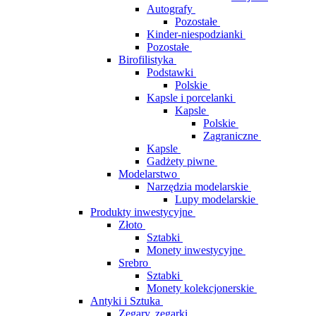
Autografy
Pozostałe
Kinder-niespodzianki
Pozostałe
Birofilistyka
Podstawki
Polskie
Kapsle i porcelanki
Kapsle
Polskie
Zagraniczne
Kapsle
Gadżety piwne
Modelarstwo
Narzędzia modelarskie
Lupy modelarskie
Produkty inwestycyjne
Złoto
Sztabki
Monety inwestycyjne
Srebro
Sztabki
Monety kolekcjonerskie
Antyki i Sztuka
Zegary, zegarki