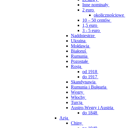
Inne nominały
2 euro
okolicznościowe
10 – 50 centów
1,5 euro
3 - 5 euro
Naddniestrze
Ukraina
Mołdawia
Białoruś
Rumunia
Pozostałe
Rosja
od 1918
do 1917
Skandynawia
Rumunia i Bułgaria
Węgry
Włochy
Turcja
Austro-Węgry i Austria
do 1848
Azja
Chiny