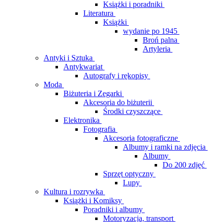
Książki i poradniki
Literatura
Książki
wydanie po 1945
Broń palna
Artyleria
Antyki i Sztuka
Antykwariat
Autografy i rękopisy
Moda
Biżuteria i Zegarki
Akcesoria do biżuterii
Środki czyszczące
Elektronika
Fotografia
Akcesoria fotograficzne
Albumy i ramki na zdjęcia
Albumy
Do 200 zdjęć
Sprzęt optyczny
Lupy
Kultura i rozrywka
Książki i Komiksy
Poradniki i albumy
Motoryzacja, transport