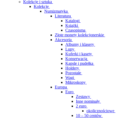
Kolekcje i sztuka
Kolekcje
Numizmatyka
Literatura
Katalogi
Książki
Czasopisma
Złote monety kolekcjonerskie
Akcesoria
Albumy i klasery
Lupy
Kuferki i kasety
Konserwacja
Kapsle i pudełka
Holdery
Pozostałe
Wagi
Mikroskopy
Europa
Euro
Zestawy
Inne nominały
2 euro
okolicznościowe
10 – 50 centów