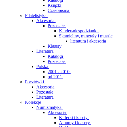
Katalogi
Książki
Czasopisma
Filatelistyka
Akcesoria
Pozostałe
Kinder-niespodzianki
Skamieliny, minerały i muszle
literatura i akcesoria
Klasery
Literatura
Katalogi
Pozostałe
Polska
2001 - 2010
od 2011
Pocztówki
Akcesoria
Pozostałe
Literatura
Kolekcje
Numizmatyka
Akcesoria
Kuferki i kasety
Albumy i klasery