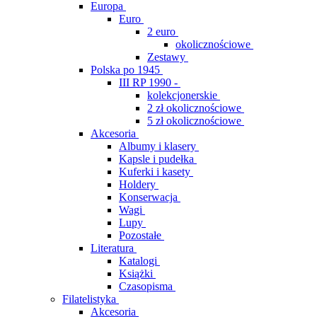
Europa
Euro
2 euro
okolicznościowe
Zestawy
Polska po 1945
III RP 1990 -
kolekcjonerskie
2 zł okolicznościowe
5 zł okolicznościowe
Akcesoria
Albumy i klasery
Kapsle i pudełka
Kuferki i kasety
Holdery
Konserwacja
Wagi
Lupy
Pozostałe
Literatura
Katalogi
Książki
Czasopisma
Filatelistyka
Akcesoria