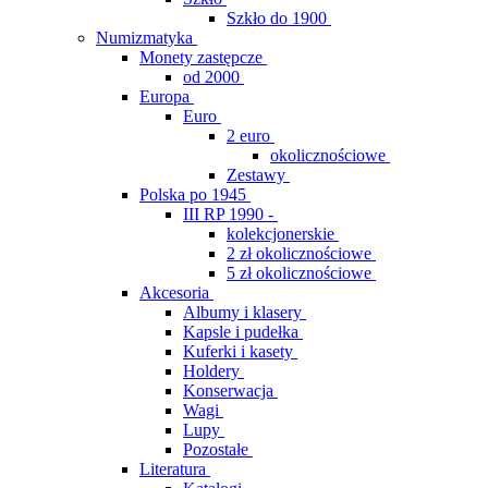
Szkło do 1900
Numizmatyka
Monety zastępcze
od 2000
Europa
Euro
2 euro
okolicznościowe
Zestawy
Polska po 1945
III RP 1990 -
kolekcjonerskie
2 zł okolicznościowe
5 zł okolicznościowe
Akcesoria
Albumy i klasery
Kapsle i pudełka
Kuferki i kasety
Holdery
Konserwacja
Wagi
Lupy
Pozostałe
Literatura