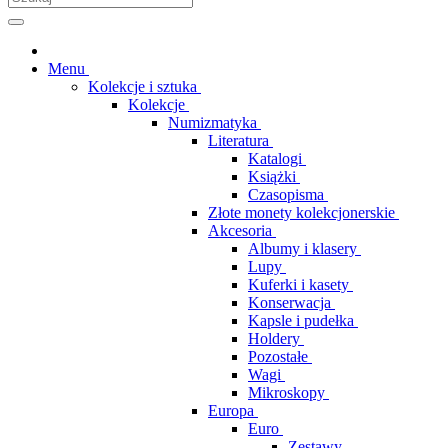
Menu
Kolekcje i sztuka
Kolekcje
Numizmatyka
Literatura
Katalogi
Książki
Czasopisma
Złote monety kolekcjonerskie
Akcesoria
Albumy i klasery
Lupy
Kuferki i kasety
Konserwacja
Kapsle i pudełka
Holdery
Pozostałe
Wagi
Mikroskopy
Europa
Euro
Zestawy