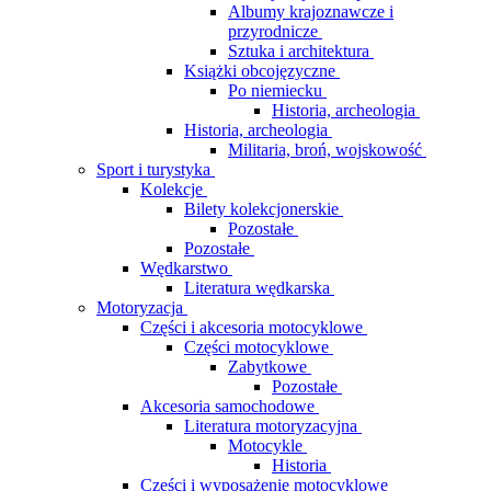
Albumy krajoznawcze i
przyrodnicze
Sztuka i architektura
Książki obcojęzyczne
Po niemiecku
Historia, archeologia
Historia, archeologia
Militaria, broń, wojskowość
Sport i turystyka
Kolekcje
Bilety kolekcjonerskie
Pozostałe
Pozostałe
Wędkarstwo
Literatura wędkarska
Motoryzacja
Części i akcesoria motocyklowe
Części motocyklowe
Zabytkowe
Pozostałe
Akcesoria samochodowe
Literatura motoryzacyjna
Motocykle
Historia
Części i wyposażenie motocyklowe