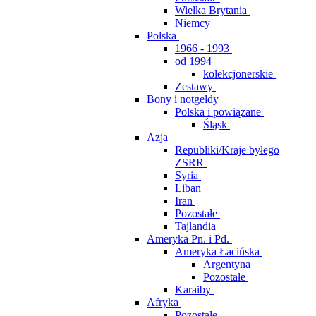
Wielka Brytania
Niemcy
Polska
1966 - 1993
od 1994
kolekcjonerskie
Zestawy
Bony i notgeldy
Polska i powiązane
Śląsk
Azja
Republiki/Kraje byłego
ZSRR
Syria
Liban
Iran
Pozostałe
Tajlandia
Ameryka Pn. i Pd.
Ameryka Łacińska
Argentyna
Pozostałe
Karaiby
Afryka
Pozostałe