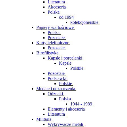
Literatura
Akcesoria
Polska
od 1994
kolekcjonerskie
Papiery wartościowe
Polska
Pozostałe
Karty telefoniczne
Pozostałe
Birofilistyka
Kapsle i porcelanki
Kapsle
Polskie
Pozostałe
Podstawki
Polskie
Medale i odznaczenia
Odznaki
Polska
1944 - 1989
Elementy i akcesoria
Literatura
Militaria
Wykrywacze metali