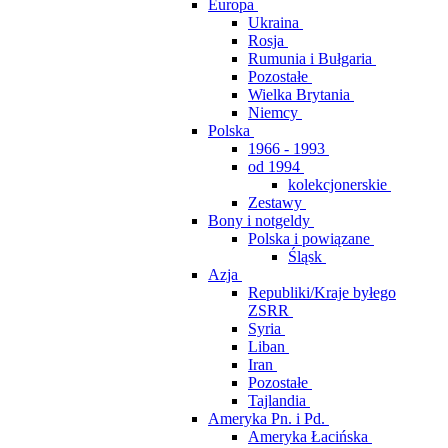
Europa
Ukraina
Rosja
Rumunia i Bułgaria
Pozostałe
Wielka Brytania
Niemcy
Polska
1966 - 1993
od 1994
kolekcjonerskie
Zestawy
Bony i notgeldy
Polska i powiązane
Śląsk
Azja
Republiki/Kraje byłego
ZSRR
Syria
Liban
Iran
Pozostałe
Tajlandia
Ameryka Pn. i Pd.
Ameryka Łacińska