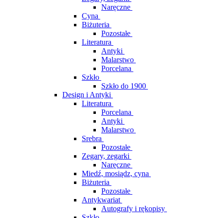
Naręczne
Cyna
Biżuteria
Pozostałe
Literatura
Antyki
Malarstwo
Porcelana
Szkło
Szkło do 1900
Design i Antyki
Literatura
Porcelana
Antyki
Malarstwo
Srebra
Pozostałe
Zegary, zegarki
Naręczne
Miedź, mosiądz, cyna
Biżuteria
Pozostałe
Antykwariat
Autografy i rękopisy
Szkło