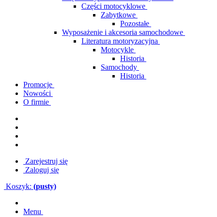
Części motocyklowe
Zabytkowe
Pozostałe
Wyposażenie i akcesoria samochodowe
Literatura motoryzacyjna
Motocykle
Historia
Samochody
Historia
Promocje
Nowości
O firmie
Zarejestruj się
Zaloguj się
Koszyk:
(pusty)
Menu