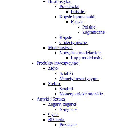
Birofilistyka
Podstawki
Polskie
Kapsle i porcelanki
Kapsle
Polskie
Zagraniczne
Kapsle
Gadżety piwne
Modelarstwo
Narzędzia modelarskie
Lupy modelarskie
Produkty inwestycyjne
Złoto
Sztabki
Monety inwestycyjne
Srebro
Sztabki
Monety kolekcjonerskie
Antyki i Sztuka
Zegary, zegarki
Naręczne
Cyna
Biżuteria
Pozostałe