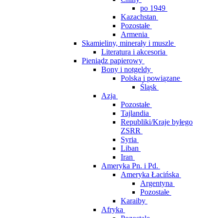
po 1949
Kazachstan
Pozostałe
Armenia
Skamieliny, minerały i muszle
Literatura i akcesoria
Pieniądz papierowy
Bony i notgeldy
Polska i powiązane
Śląsk
Azja
Pozostałe
Tajlandia
Republiki/Kraje byłego
ZSRR
Syria
Liban
Iran
Ameryka Pn. i Pd.
Ameryka Łacińska
Argentyna
Pozostałe
Karaiby
Afryka