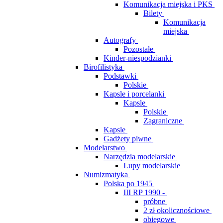
Komunikacja miejska i PKS
Bilety
Komunikacja
miejska
Autografy
Pozostałe
Kinder-niespodzianki
Birofilistyka
Podstawki
Polskie
Kapsle i porcelanki
Kapsle
Polskie
Zagraniczne
Kapsle
Gadżety piwne
Modelarstwo
Narzędzia modelarskie
Lupy modelarskie
Numizmatyka
Polska po 1945
III RP 1990 -
próbne
2 zł okolicznościowe
obiegowe