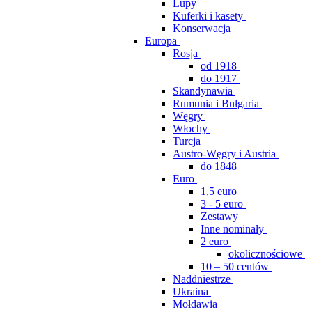
Lupy
Kuferki i kasety
Konserwacja
Europa
Rosja
od 1918
do 1917
Skandynawia
Rumunia i Bułgaria
Węgry
Włochy
Turcja
Austro-Węgry i Austria
do 1848
Euro
1,5 euro
3 - 5 euro
Zestawy
Inne nominały
2 euro
okolicznościowe
10 – 50 centów
Naddniestrze
Ukraina
Mołdawia