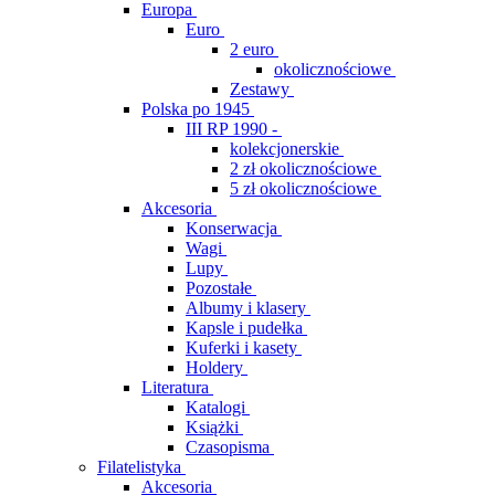
Europa
Euro
2 euro
okolicznościowe
Zestawy
Polska po 1945
III RP 1990 -
kolekcjonerskie
2 zł okolicznościowe
5 zł okolicznościowe
Akcesoria
Konserwacja
Wagi
Lupy
Pozostałe
Albumy i klasery
Kapsle i pudełka
Kuferki i kasety
Holdery
Literatura
Katalogi
Książki
Czasopisma
Filatelistyka
Akcesoria