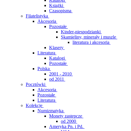
Katalogi
Książki
Czasopisma
Filatelistyka
Akcesoria
Pozostałe
Kinder-niespodzianki
Skamieliny, minerały i muszle
literatura i akcesoria
Klasery
Literatura
Katalogi
Pozostałe
Polska
2001 - 2010
od 2011
Pocztówki
Akcesoria
Pozostałe
Literatura
Kolekcje
Numizmatyka
Monety zastępcze
od 2000
Ameryka Pn. i Pd.