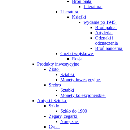
Broń biała
Literatura
Literatura
Książki
wydanie po 1945
Broń palna
Artyleria
Odznaki i
odznaczenia
Broń pancerna
Guziki wojskowe
Rosja
Produkty inwestycyjne
Złoto
Sztabki
Monety inwestycyjne
Srebro
Sztabki
Monety kolekcjonerskie
Antyki i Sztuka
Szkło
Szkło do 1900
Zegary, zegarki
Naręczne
Cyna