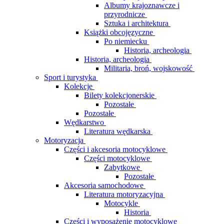
Albumy krajoznawcze i
przyrodnicze
Sztuka i architektura
Książki obcojęzyczne
Po niemiecku
Historia, archeologia
Historia, archeologia
Militaria, broń, wojskowość
Sport i turystyka
Kolekcje
Bilety kolekcjonerskie
Pozostałe
Pozostałe
Wędkarstwo
Literatura wędkarska
Motoryzacja
Części i akcesoria motocyklowe
Części motocyklowe
Zabytkowe
Pozostałe
Akcesoria samochodowe
Literatura motoryzacyjna
Motocykle
Historia
Części i wyposażenie motocyklowe