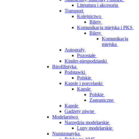
Literatura i akcesoria
Transport
Kolejnictwo
Bilety
Komunikacja miejska i PKS
Bilety
Komunikacja
miejska
Autografy
Pozostałe
Kinder-niespodzianki
Birofilistyka
Podstawki
Polskie
Kapsle i porcelanki
Kapsle
Polskie
Zagraniczne
Kapsle
Gadżety piwne
Modelarstwo
Narzędzia modelarskie
Lupy modelarskie
Numizmatyka