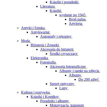
Książki i poradniki
Literatura
Książki
wydanie po 1945
Broń palna
Artyleria
Antyki i Sztuka
Antykwariat
Autografy i rękopisy
Moda
Biżuteria i Zegarki
Akcesoria do biżuterii
Środki czyszczące
Elektronika
Fotografia
Akcesoria fotograficzne
Albumy i ramki na zdjęcia
Albumy
Do 200 zdjęć
Sprzęt optyczny
Lupy
Kultura i rozrywka
Książki i Komiksy
Poradniki i albumy
Motoryzacja, transport