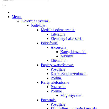
Menu
Kolekcje i sztuka
Kolekcje
Medale i odznaczenia
Literatura
Elementy i akcesoria
Pocztówki
Akcesoria
Karty, kieszonki
Albumy
Literatura
Papiery wartościowe
Pozostałe
Kartki zaopatrzeniowe
Polska
Karty telefoniczne
Pozostałe
Polskie
Magnetyczne
Pozostałe
Pozostałe
Skamieliny, minerały i muszle