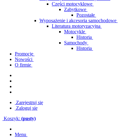
Części motocyklowe
Zabytkowe
Pozostałe
Wyposażenie i akcesoria samochodowe
Literatura motoryzacyjna
Motocykle
Historia
Samochody
Historia
Promocje
Nowości
O firmie
Zarejestruj się
Zaloguj się
Koszyk:
(pusty)
Menu