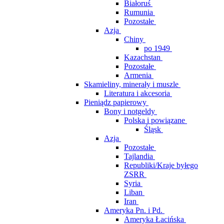
Białoruś
Rumunia
Pozostałe
Azja
Chiny
po 1949
Kazachstan
Pozostałe
Armenia
Skamieliny, minerały i muszle
Literatura i akcesoria
Pieniądz papierowy
Bony i notgeldy
Polska i powiązane
Śląsk
Azja
Pozostałe
Tajlandia
Republiki/Kraje byłego
ZSRR
Syria
Liban
Iran
Ameryka Pn. i Pd.
Ameryka Łacińska