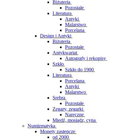
Biżuteria
Pozostałe
Literatura
Antyki
Malarstwo
Porcelana
Design i Antyki
Biżuteria
Pozostałe
Antykwariat
Autografy i rękopisy
Szkło
Szkło do 1900
Literatura
Porcelana
Antyki
Malarstwo
Srebra
Pozostałe
Zegary, zegarki
Naręczne
Miedź, mosiądz, cyna
Numizmatyka
Monety zastępcze
od 2000