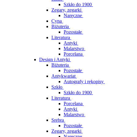
Szkło do 1900
Zegary, zegarki
Naręczne
Cyna
Biżuteria
Pozostałe
Literatura
Antyki
Malarstwo
Porcelana
Design i Antyki
Biżuteria
Pozostałe
Antykwariat
Autografy i rękopisy
Szkło
Szkło do 1900
Literatura
Porcelana
Antyki
Malarstwo
Srebra
Pozostałe
Zegary, zegarki
Naręczne