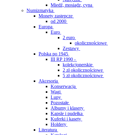
Miedź, mosiądz, cyna
Numizmatyka
Monety zastępcze
od 2000
Europa
Euro
2 euro
okolicznościowe
Zestawy
Polska po 1945
III RP 1990 -
kolekcjonerskie
2 zł okolicznościowe
5 zł okolicznościowe
Akcesoria
Konserwacja
Wagi
Lupy
Pozostałe
Albumy i klasery
Kapsle i pudełka
Kuferki i kasety
Holdery
Literatura