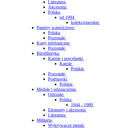
Literatura
Akcesoria
Polska
od 1994
kolekcjonerskie
Papiery wartościowe
Polska
Pozostałe
Karty telefoniczne
Pozostałe
Birofilistyka
Kapsle i porcelanki
Kapsle
Polskie
Pozostałe
Podstawki
Polskie
Medale i odznaczenia
Odznaki
Polska
1944 - 1989
Elementy i akcesoria
Literatura
Militaria
Wykrywacze metali