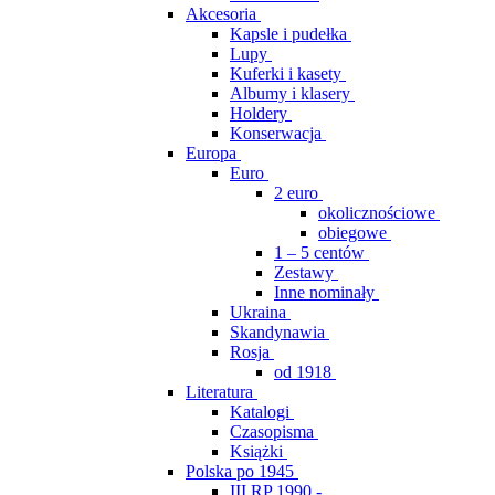
Akcesoria
Kapsle i pudełka
Lupy
Kuferki i kasety
Albumy i klasery
Holdery
Konserwacja
Europa
Euro
2 euro
okolicznościowe
obiegowe
1 – 5 centów
Zestawy
Inne nominały
Ukraina
Skandynawia
Rosja
od 1918
Literatura
Katalogi
Czasopisma
Książki
Polska po 1945
III RP 1990 -