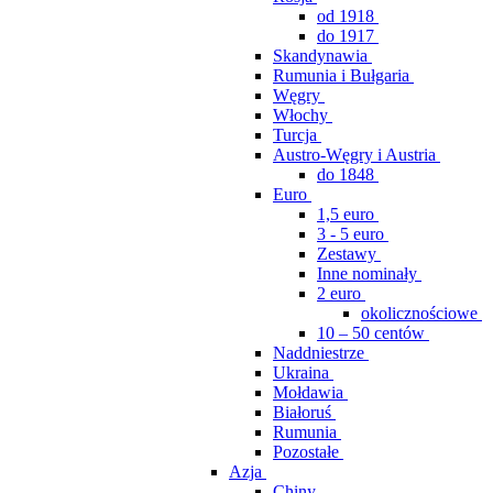
od 1918
do 1917
Skandynawia
Rumunia i Bułgaria
Węgry
Włochy
Turcja
Austro-Węgry i Austria
do 1848
Euro
1,5 euro
3 - 5 euro
Zestawy
Inne nominały
2 euro
okolicznościowe
10 – 50 centów
Naddniestrze
Ukraina
Mołdawia
Białoruś
Rumunia
Pozostałe
Azja
Chiny