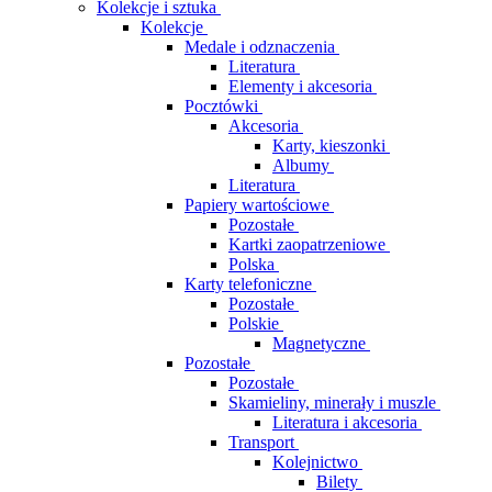
Kolekcje i sztuka
Kolekcje
Medale i odznaczenia
Literatura
Elementy i akcesoria
Pocztówki
Akcesoria
Karty, kieszonki
Albumy
Literatura
Papiery wartościowe
Pozostałe
Kartki zaopatrzeniowe
Polska
Karty telefoniczne
Pozostałe
Polskie
Magnetyczne
Pozostałe
Pozostałe
Skamieliny, minerały i muszle
Literatura i akcesoria
Transport
Kolejnictwo
Bilety