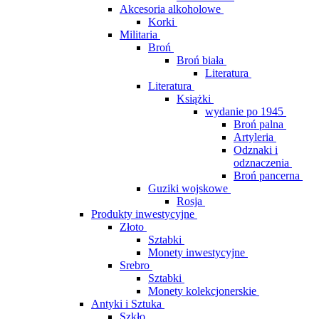
Akcesoria alkoholowe
Korki
Militaria
Broń
Broń biała
Literatura
Literatura
Książki
wydanie po 1945
Broń palna
Artyleria
Odznaki i
odznaczenia
Broń pancerna
Guziki wojskowe
Rosja
Produkty inwestycyjne
Złoto
Sztabki
Monety inwestycyjne
Srebro
Sztabki
Monety kolekcjonerskie
Antyki i Sztuka
Szkło