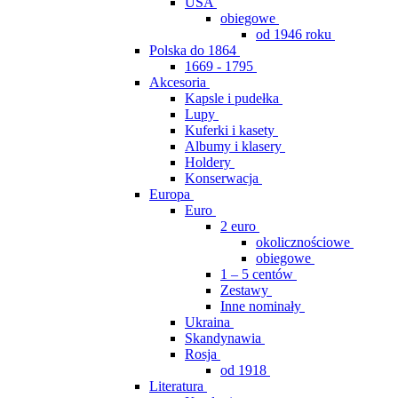
USA
obiegowe
od 1946 roku
Polska do 1864
1669 - 1795
Akcesoria
Kapsle i pudełka
Lupy
Kuferki i kasety
Albumy i klasery
Holdery
Konserwacja
Europa
Euro
2 euro
okolicznościowe
obiegowe
1 – 5 centów
Zestawy
Inne nominały
Ukraina
Skandynawia
Rosja
od 1918
Literatura