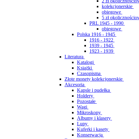
2 zł okolicznościo
kolekcjonerskie
obiegowe
5 zł okolicznościo
PRL 1945 - 1990
obiegowe
Polska 1916 - 1945
1916 - 1922
1939 - 1945
1923 - 1939
Literatura
Katalogi
Książki
Czasopisma
Złote monety kolekcjonerskie
Akcesoria
Kapsle i pudełka
Holdery
Pozostałe
Wagi
Mikroskopy
Albumy i klasery
Lupy
Kuferki i kasety
Konserwacja