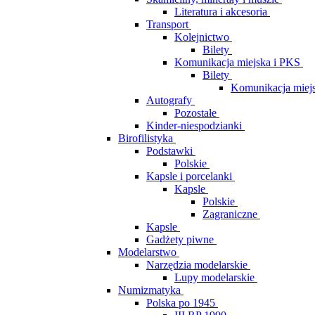
Literatura i akcesoria
Transport
Kolejnictwo
Bilety
Komunikacja miejska i PKS
Bilety
Komunikacja miej
Autografy
Pozostałe
Kinder-niespodzianki
Birofilistyka
Podstawki
Polskie
Kapsle i porcelanki
Kapsle
Polskie
Zagraniczne
Kapsle
Gadżety piwne
Modelarstwo
Narzędzia modelarskie
Lupy modelarskie
Numizmatyka
Polska po 1945