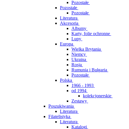
Pozostałe
Pozostałe
Pozostałe
Literatura
Akcesoria
Albumy
Karty, folie ochronne
Lupy
Europa
Wielka Brytania
Niemcy
Ukraina
Rosja
Rumunia i Bułgaria
Pozostałe
Polska
1966 - 1993
od 1994
kolekcjonerskie
Zestawy
Poszukiwania
Literatura
Filatelistyka
Literatura
Katalogi