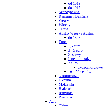
od 1918
do 1917
Skandynawia
Rumunia i Bułgaria
Węgry
Włochy
Turcja
Austro-Węgry i Austria
do 1848
Euro
1,5 euro
3 - 5 euro
Zestawy
Inne nominały
2 euro
okolicznościowe
10 – 50 centów
Naddniestrze
Ukraina
Mołdawia
Białoruś
Rumunia
Pozostałe
Azja
Chiny