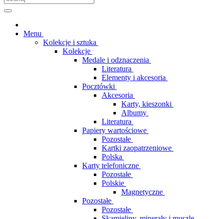
Menu
Kolekcje i sztuka
Kolekcje
Medale i odznaczenia
Literatura
Elementy i akcesoria
Pocztówki
Akcesoria
Karty, kieszonki
Albumy
Literatura
Papiery wartościowe
Pozostałe
Kartki zaopatrzeniowe
Polska
Karty telefoniczne
Pozostałe
Polskie
Magnetyczne
Pozostałe
Pozostałe
Skamieliny, minerały i muszle