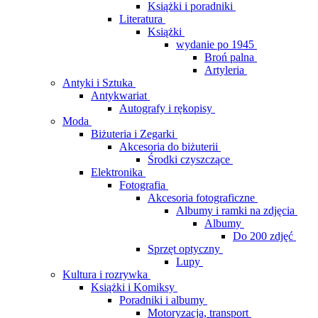
Książki i poradniki
Literatura
Książki
wydanie po 1945
Broń palna
Artyleria
Antyki i Sztuka
Antykwariat
Autografy i rękopisy
Moda
Biżuteria i Zegarki
Akcesoria do biżuterii
Środki czyszczące
Elektronika
Fotografia
Akcesoria fotograficzne
Albumy i ramki na zdjęcia
Albumy
Do 200 zdjęć
Sprzęt optyczny
Lupy
Kultura i rozrywka
Książki i Komiksy
Poradniki i albumy
Motoryzacja, transport