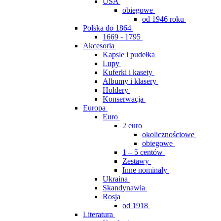
USA
obiegowe
od 1946 roku
Polska do 1864
1669 - 1795
Akcesoria
Kapsle i pudełka
Lupy
Kuferki i kasety
Albumy i klasery
Holdery
Konserwacja
Europa
Euro
2 euro
okolicznościowe
obiegowe
1 – 5 centów
Zestawy
Inne nominały
Ukraina
Skandynawia
Rosja
od 1918
Literatura