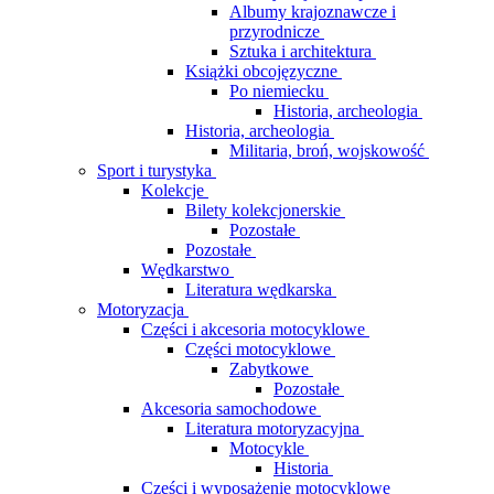
Albumy krajoznawcze i
przyrodnicze
Sztuka i architektura
Książki obcojęzyczne
Po niemiecku
Historia, archeologia
Historia, archeologia
Militaria, broń, wojskowość
Sport i turystyka
Kolekcje
Bilety kolekcjonerskie
Pozostałe
Pozostałe
Wędkarstwo
Literatura wędkarska
Motoryzacja
Części i akcesoria motocyklowe
Części motocyklowe
Zabytkowe
Pozostałe
Akcesoria samochodowe
Literatura motoryzacyjna
Motocykle
Historia
Części i wyposażenie motocyklowe