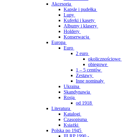
Akcesoria
Kapsle i pudełka
Lupy
Kuferki i kasety
Albumy i klasery
Holdery
Konserwacja
Europa
Euro
2 euro
okolicznościowe
obiegowe
1 – 5 centów
Zestawy
Inne nominały
Ukraina
Skandynawia
Rosja
od 1918
Literatura
Katalogi
Czasopisma
Książki
Polska po 1945
III RP 1990 -