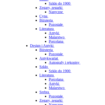
Szkło do 1900
Zegary, zegarki
Naręczne
Cyna
Biżuteria
Pozostałe
Literatura
Antyki
Malarstwo
Porcelana
Design i Antyki
Biżuteria
Pozostałe
Antykwariat
Autografy i rękopisy
Szkło
Szkło do 1900
Literatura
Porcelana
Antyki
Malarstwo
Srebra
Pozostałe
Zegary, zegarki
Naręczne