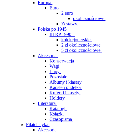
Europa
Euro
2 euro
okolicznościowe
Zestawy
Polska po 1945
III RP 1990 -
kolekcjonerskie
2 zł okolicznościowe
5 zł okolicznościowe
Akcesoria
Konserwacja
Wagi
Lupy
Pozostałe
Albumy i klasery
Kapsle i pudełka
Kuferki i kasety
Holdery
Literatura
Katalogi
Książki
Czasopisma
Filatelistyka
Akcesoria