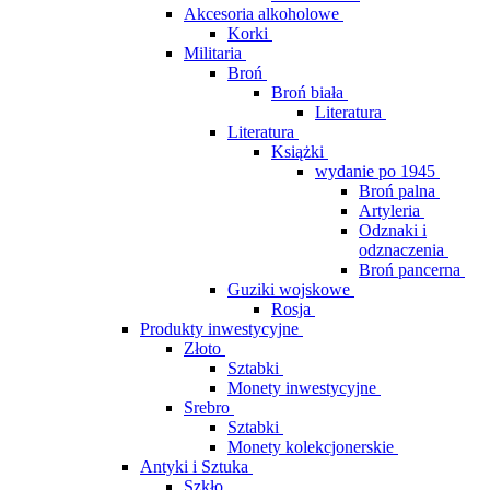
Akcesoria alkoholowe
Korki
Militaria
Broń
Broń biała
Literatura
Literatura
Książki
wydanie po 1945
Broń palna
Artyleria
Odznaki i
odznaczenia
Broń pancerna
Guziki wojskowe
Rosja
Produkty inwestycyjne
Złoto
Sztabki
Monety inwestycyjne
Srebro
Sztabki
Monety kolekcjonerskie
Antyki i Sztuka
Szkło