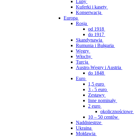
Lupy
Kuferki i kasety
Konserwacja
Europa
Rosja
od 1918
do 1917
Skandynawia
Rumunia i Bułgaria
Węgry
Włochy
Turcja
Austro-Węgry i Austria
do 1848
Euro
1,5 euro
3 - 5 euro
Zestawy
Inne nominały
2 euro
okolicznościowe
10 – 50 centów
Naddniestrze
Ukraina
Mołdawia