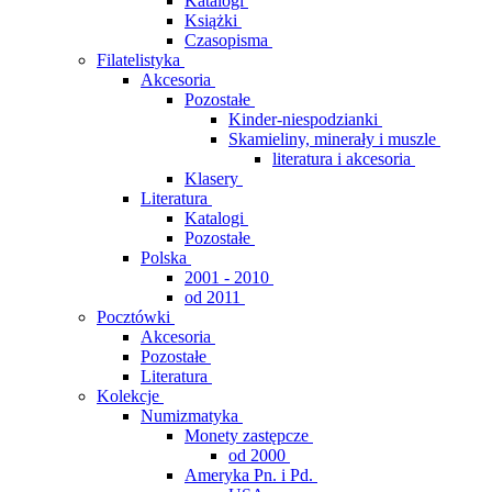
Katalogi
Książki
Czasopisma
Filatelistyka
Akcesoria
Pozostałe
Kinder-niespodzianki
Skamieliny, minerały i muszle
literatura i akcesoria
Klasery
Literatura
Katalogi
Pozostałe
Polska
2001 - 2010
od 2011
Pocztówki
Akcesoria
Pozostałe
Literatura
Kolekcje
Numizmatyka
Monety zastępcze
od 2000
Ameryka Pn. i Pd.