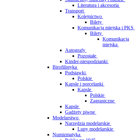
Literatura i akcesoria
Transport
Kolejnictwo
Bilety
Komunikacja miejska i PKS
Bilety
Komunikacja
miejska
Autografy
Pozostałe
Kinder-niespodzianki
Birofilistyka
Podstawki
Polskie
Kapsle i porcelanki
Kapsle
Polskie
Zagraniczne
Kapsle
Gadżety piwne
Modelarstwo
Narzędzia modelarskie
Lupy modelarskie
Numizmatyka