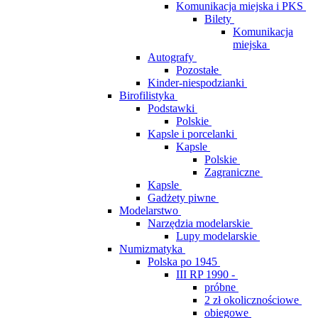
Komunikacja miejska i PKS
Bilety
Komunikacja
miejska
Autografy
Pozostałe
Kinder-niespodzianki
Birofilistyka
Podstawki
Polskie
Kapsle i porcelanki
Kapsle
Polskie
Zagraniczne
Kapsle
Gadżety piwne
Modelarstwo
Narzędzia modelarskie
Lupy modelarskie
Numizmatyka
Polska po 1945
III RP 1990 -
próbne
2 zł okolicznościowe
obiegowe