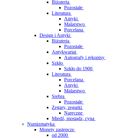
Biżuteria
Pozostałe
Literatura
Antyki
Malarstwo
Porcelana
Design i Antyki
Biżuteria
Pozostałe
Antykwariat
Autografy i rękopisy
Szkło
Szkło do 1900
Literatura
Porcelana
Antyki
Malarstwo
Srebra
Pozostałe
Zegary, zegarki
Naręczne
Miedź, mosiądz, cyna
Numizmatyka
Monety zastępcze
od 2000