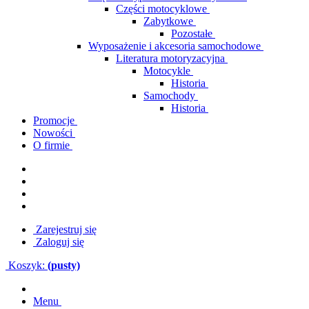
Części motocyklowe
Zabytkowe
Pozostałe
Wyposażenie i akcesoria samochodowe
Literatura motoryzacyjna
Motocykle
Historia
Samochody
Historia
Promocje
Nowości
O firmie
Zarejestruj się
Zaloguj się
Koszyk:
(pusty)
Menu