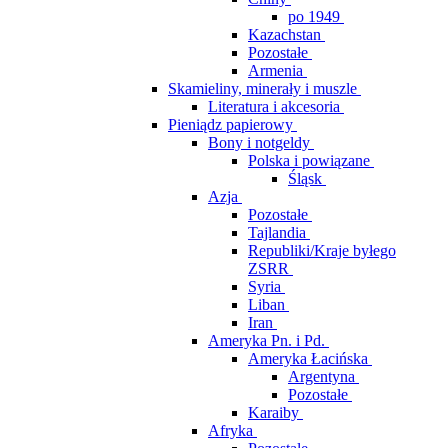
po 1949
Kazachstan
Pozostałe
Armenia
Skamieliny, minerały i muszle
Literatura i akcesoria
Pieniądz papierowy
Bony i notgeldy
Polska i powiązane
Śląsk
Azja
Pozostałe
Tajlandia
Republiki/Kraje byłego
ZSRR
Syria
Liban
Iran
Ameryka Pn. i Pd.
Ameryka Łacińska
Argentyna
Pozostałe
Karaiby
Afryka