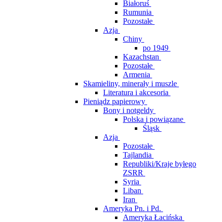
Białoruś
Rumunia
Pozostałe
Azja
Chiny
po 1949
Kazachstan
Pozostałe
Armenia
Skamieliny, minerały i muszle
Literatura i akcesoria
Pieniądz papierowy
Bony i notgeldy
Polska i powiązane
Śląsk
Azja
Pozostałe
Tajlandia
Republiki/Kraje byłego
ZSRR
Syria
Liban
Iran
Ameryka Pn. i Pd.
Ameryka Łacińska