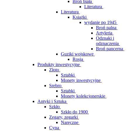
Broń biała
Literatura
Literatura
Książki
wydanie po 1945
Broń palna
Artyleria
Odznaki i
odznaczenia
Broń pancerna
Guziki wojskowe
Rosja
Produkty inwestycyjne
Złoto
Sztabki
Monety inwestycyjne
Srebro
Sztabki
Monety kolekcjonerskie
Antyki i Sztuka
Szkło
Szkło do 1900
Zegary, zegarki
Naręczne
Cyna