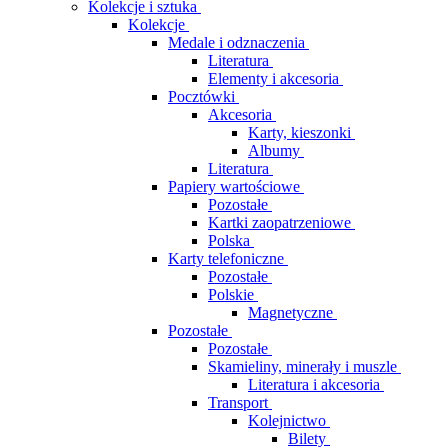
Kolekcje i sztuka
Kolekcje
Medale i odznaczenia
Literatura
Elementy i akcesoria
Pocztówki
Akcesoria
Karty, kieszonki
Albumy
Literatura
Papiery wartościowe
Pozostałe
Kartki zaopatrzeniowe
Polska
Karty telefoniczne
Pozostałe
Polskie
Magnetyczne
Pozostałe
Pozostałe
Skamieliny, minerały i muszle
Literatura i akcesoria
Transport
Kolejnictwo
Bilety