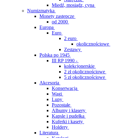
Miedź, mosiądz, cyna
Numizmatyka
Monety zastępcze
od 2000
Europa
Euro
2 euro
okolicznościowe
Zestawy
Polska po 1945
III RP 1990 -
kolekcjonerskie
2 zł okolicznościowe
5 zł okolicznościowe
Akcesoria
Konserwacja
Wagi
Lupy
Pozostałe
Albumy i klasery
Kapsle i pudełka
Kuferki i kasety
Holdery
Literatura