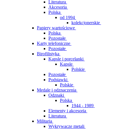
Literatura
Akcesoria
Polska
od 1994
kolekcjonerskie
Papiery wartościowe
Polska
Pozostałe
Karty telefoniczne
Pozostałe
Birofilistyka
Kapsle i porcelanki
Kapsle
Polskie
Pozostałe
Podstawki
Polskie
Medale i odznaczenia
Odznaki
Polska
1944 - 1989
Elementy i akcesoria
Literatura
Militaria
Wykrywacze metali