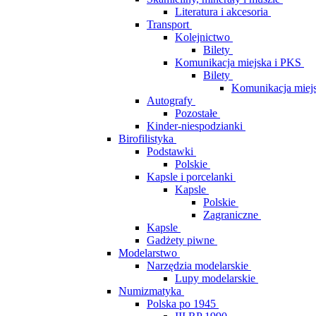
Literatura i akcesoria
Transport
Kolejnictwo
Bilety
Komunikacja miejska i PKS
Bilety
Komunikacja miej
Autografy
Pozostałe
Kinder-niespodzianki
Birofilistyka
Podstawki
Polskie
Kapsle i porcelanki
Kapsle
Polskie
Zagraniczne
Kapsle
Gadżety piwne
Modelarstwo
Narzędzia modelarskie
Lupy modelarskie
Numizmatyka
Polska po 1945