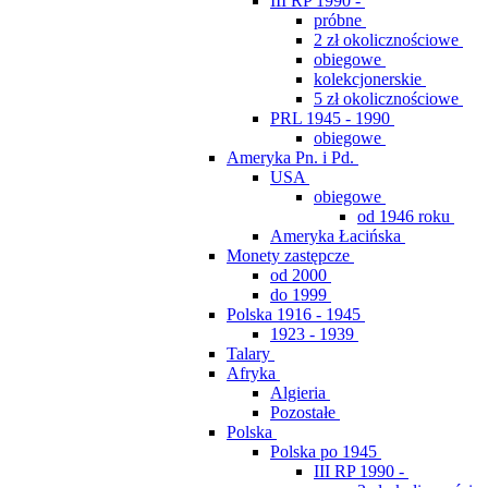
III RP 1990 -
próbne
2 zł okolicznościowe
obiegowe
kolekcjonerskie
5 zł okolicznościowe
PRL 1945 - 1990
obiegowe
Ameryka Pn. i Pd.
USA
obiegowe
od 1946 roku
Ameryka Łacińska
Monety zastępcze
od 2000
do 1999
Polska 1916 - 1945
1923 - 1939
Talary
Afryka
Algieria
Pozostałe
Polska
Polska po 1945
III RP 1990 -