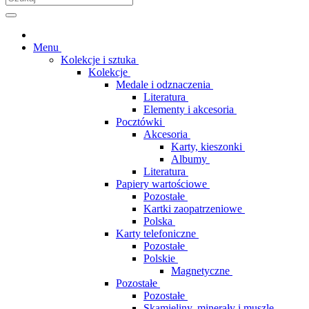
Menu
Kolekcje i sztuka
Kolekcje
Medale i odznaczenia
Literatura
Elementy i akcesoria
Pocztówki
Akcesoria
Karty, kieszonki
Albumy
Literatura
Papiery wartościowe
Pozostałe
Kartki zaopatrzeniowe
Polska
Karty telefoniczne
Pozostałe
Polskie
Magnetyczne
Pozostałe
Pozostałe
Skamieliny, minerały i muszle