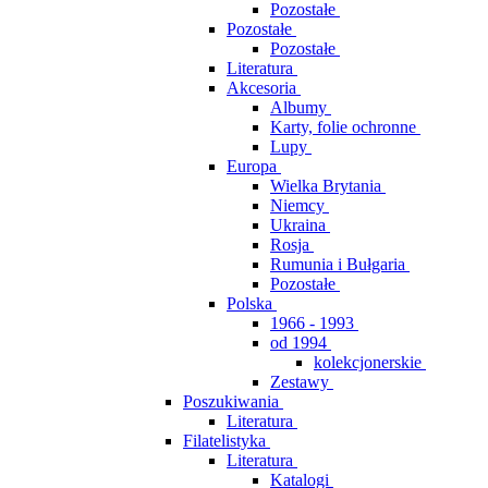
Pozostałe
Pozostałe
Pozostałe
Literatura
Akcesoria
Albumy
Karty, folie ochronne
Lupy
Europa
Wielka Brytania
Niemcy
Ukraina
Rosja
Rumunia i Bułgaria
Pozostałe
Polska
1966 - 1993
od 1994
kolekcjonerskie
Zestawy
Poszukiwania
Literatura
Filatelistyka
Literatura
Katalogi