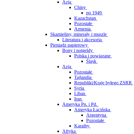
Azja
Chiny
po 1949
Kazachstan
Pozostałe
Armenia
Skamieliny, minerały i muszle
Literatura i akcesoria
Pieniądz papierowy
Bony i notgeldy
Polska i powiązane
Śląsk
Azja
Pozostałe
Tajlandia
Republiki/Kraje byłego ZSRR
Syria
Liban
Iran
Ameryka Pn. i Pd.
Ameryka Łacińska
Argentyna
Pozostałe
Karaiby
Afryka