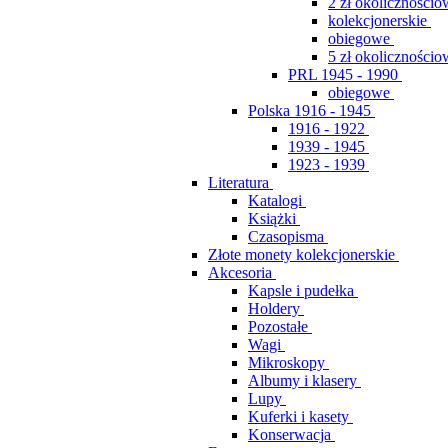
2 zł okolicznościo
kolekcjonerskie
obiegowe
5 zł okolicznościo
PRL 1945 - 1990
obiegowe
Polska 1916 - 1945
1916 - 1922
1939 - 1945
1923 - 1939
Literatura
Katalogi
Książki
Czasopisma
Złote monety kolekcjonerskie
Akcesoria
Kapsle i pudełka
Holdery
Pozostałe
Wagi
Mikroskopy
Albumy i klasery
Lupy
Kuferki i kasety
Konserwacja