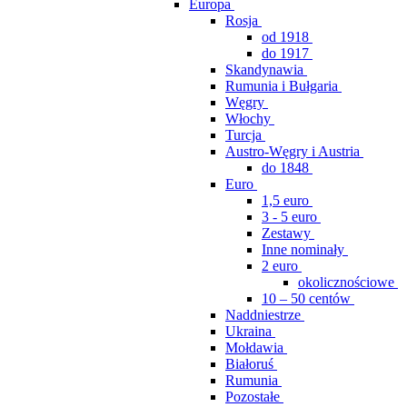
Europa
Rosja
od 1918
do 1917
Skandynawia
Rumunia i Bułgaria
Węgry
Włochy
Turcja
Austro-Węgry i Austria
do 1848
Euro
1,5 euro
3 - 5 euro
Zestawy
Inne nominały
2 euro
okolicznościowe
10 – 50 centów
Naddniestrze
Ukraina
Mołdawia
Białoruś
Rumunia
Pozostałe