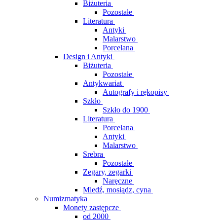
Biżuteria
Pozostałe
Literatura
Antyki
Malarstwo
Porcelana
Design i Antyki
Biżuteria
Pozostałe
Antykwariat
Autografy i rękopisy
Szkło
Szkło do 1900
Literatura
Porcelana
Antyki
Malarstwo
Srebra
Pozostałe
Zegary, zegarki
Naręczne
Miedź, mosiądz, cyna
Numizmatyka
Monety zastępcze
od 2000