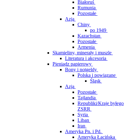
Białoruś
Rumunia
Pozostałe
Azja
Chiny
po 1949
Kazachstan
Pozostałe
Armenia
Skamieliny, minerały i muszle
Literatura i akcesoria
Pieniądz papierowy
Bony i notgeldy
Polska i powiązane
Śląsk
Azja
Pozostałe
Tajlandia
Republiki/Kraje byłego
ZSRR
Syria
Liban
Iran
Ameryka Pn. i Pd.
Ameryka Łacińska