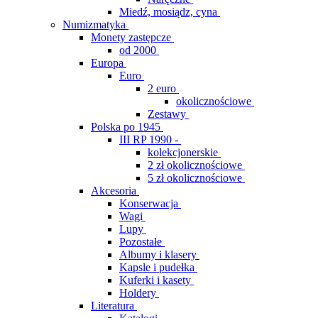
Miedź, mosiądz, cyna
Numizmatyka
Monety zastępcze
od 2000
Europa
Euro
2 euro
okolicznościowe
Zestawy
Polska po 1945
III RP 1990 -
kolekcjonerskie
2 zł okolicznościowe
5 zł okolicznościowe
Akcesoria
Konserwacja
Wagi
Lupy
Pozostałe
Albumy i klasery
Kapsle i pudełka
Kuferki i kasety
Holdery
Literatura