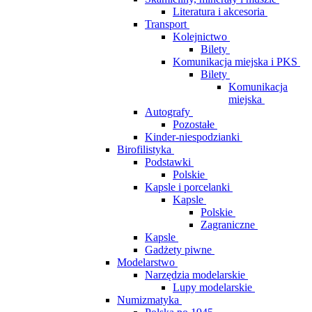
Literatura i akcesoria
Transport
Kolejnictwo
Bilety
Komunikacja miejska i PKS
Bilety
Komunikacja
miejska
Autografy
Pozostałe
Kinder-niespodzianki
Birofilistyka
Podstawki
Polskie
Kapsle i porcelanki
Kapsle
Polskie
Zagraniczne
Kapsle
Gadżety piwne
Modelarstwo
Narzędzia modelarskie
Lupy modelarskie
Numizmatyka