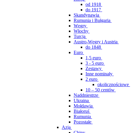
od 1918
do 1917
Skandynawia
Rumunia i Bułgaria
Węgry
Włochy
Turcja
Austro-Węgry i Austria
do 1848
Euro
1,5 euro
3 - 5 euro
Zestawy
Inne nominały
2 euro
okolicznościowe
10 – 50 centów
Naddniestrze
Ukraina
Mołdawia
Białoruś
Rumunia
Pozostałe
Azja
Chiny