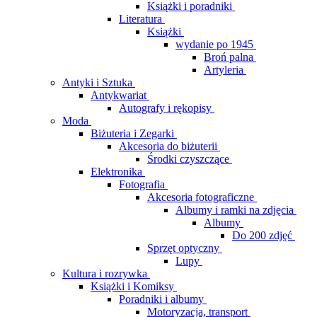
Książki i poradniki
Literatura
Książki
wydanie po 1945
Broń palna
Artyleria
Antyki i Sztuka
Antykwariat
Autografy i rękopisy
Moda
Biżuteria i Zegarki
Akcesoria do biżuterii
Środki czyszczące
Elektronika
Fotografia
Akcesoria fotograficzne
Albumy i ramki na zdjęcia
Albumy
Do 200 zdjęć
Sprzęt optyczny
Lupy
Kultura i rozrywka
Książki i Komiksy
Poradniki i albumy
Motoryzacja, transport