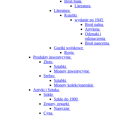
Broń biała
Literatura
Literatura
Książki
wydanie po 1945
Broń palna
Artyleria
Odznaki i
odznaczenia
Broń pancerna
Guziki wojskowe
Rosja
Produkty inwestycyjne
Złoto
Sztabki
Monety inwestycyjne
Srebro
Sztabki
Monety kolekcjonerskie
Antyki i Sztuka
Szkło
Szkło do 1900
Zegary, zegarki
Naręczne
Cyna