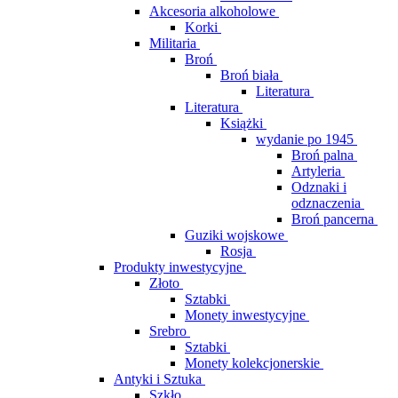
Akcesoria alkoholowe
Korki
Militaria
Broń
Broń biała
Literatura
Literatura
Książki
wydanie po 1945
Broń palna
Artyleria
Odznaki i
odznaczenia
Broń pancerna
Guziki wojskowe
Rosja
Produkty inwestycyjne
Złoto
Sztabki
Monety inwestycyjne
Srebro
Sztabki
Monety kolekcjonerskie
Antyki i Sztuka
Szkło