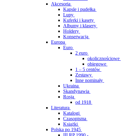
Akcesoria
Kapsle i pudełka
Lupy
Kuferki i kasety
Albumy i klasery
Holdery
Konserwacja
Europa
Euro
2 euro
okolicznościowe
obiegowe
1 – 5 centów
Zestawy
Inne nominały
Ukraina
Skandynawia
Rosja
od 1918
Literatura
Katalogi
Czasopisma
Książki
Polska po 1945
III RP 1990 -