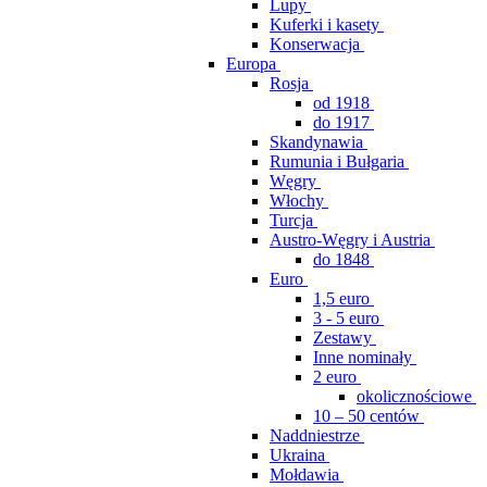
Lupy
Kuferki i kasety
Konserwacja
Europa
Rosja
od 1918
do 1917
Skandynawia
Rumunia i Bułgaria
Węgry
Włochy
Turcja
Austro-Węgry i Austria
do 1848
Euro
1,5 euro
3 - 5 euro
Zestawy
Inne nominały
2 euro
okolicznościowe
10 – 50 centów
Naddniestrze
Ukraina
Mołdawia