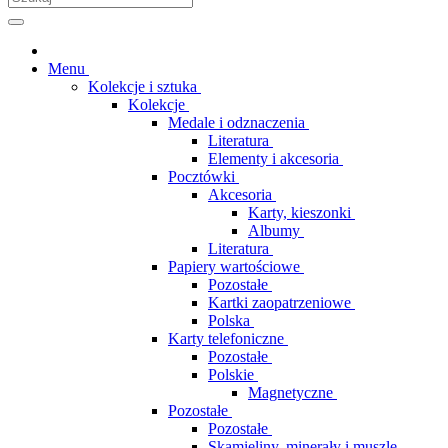
Menu
Kolekcje i sztuka
Kolekcje
Medale i odznaczenia
Literatura
Elementy i akcesoria
Pocztówki
Akcesoria
Karty, kieszonki
Albumy
Literatura
Papiery wartościowe
Pozostałe
Kartki zaopatrzeniowe
Polska
Karty telefoniczne
Pozostałe
Polskie
Magnetyczne
Pozostałe
Pozostałe
Skamieliny, minerały i muszle