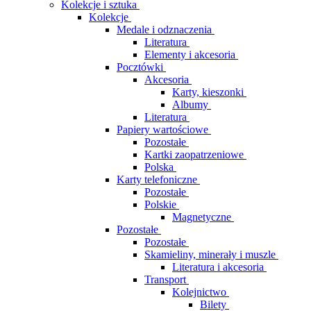
Kolekcje i sztuka
Kolekcje
Medale i odznaczenia
Literatura
Elementy i akcesoria
Pocztówki
Akcesoria
Karty, kieszonki
Albumy
Literatura
Papiery wartościowe
Pozostałe
Kartki zaopatrzeniowe
Polska
Karty telefoniczne
Pozostałe
Polskie
Magnetyczne
Pozostałe
Pozostałe
Skamieliny, minerały i muszle
Literatura i akcesoria
Transport
Kolejnictwo
Bilety