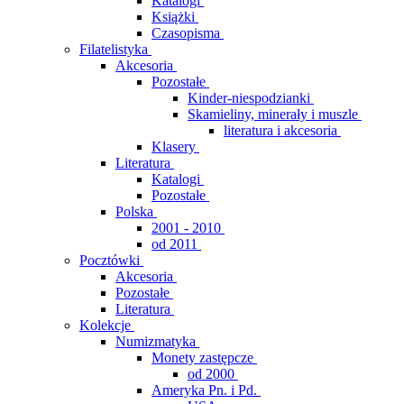
Katalogi
Książki
Czasopisma
Filatelistyka
Akcesoria
Pozostałe
Kinder-niespodzianki
Skamieliny, minerały i muszle
literatura i akcesoria
Klasery
Literatura
Katalogi
Pozostałe
Polska
2001 - 2010
od 2011
Pocztówki
Akcesoria
Pozostałe
Literatura
Kolekcje
Numizmatyka
Monety zastępcze
od 2000
Ameryka Pn. i Pd.