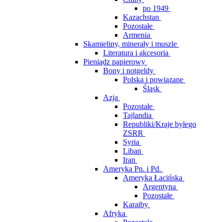
po 1949
Kazachstan
Pozostałe
Armenia
Skamieliny, minerały i muszle
Literatura i akcesoria
Pieniądz papierowy
Bony i notgeldy
Polska i powiązane
Śląsk
Azja
Pozostałe
Tajlandia
Republiki/Kraje byłego
ZSRR
Syria
Liban
Iran
Ameryka Pn. i Pd.
Ameryka Łacińska
Argentyna
Pozostałe
Karaiby
Afryka