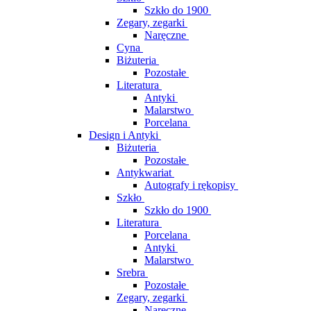
Szkło do 1900
Zegary, zegarki
Naręczne
Cyna
Biżuteria
Pozostałe
Literatura
Antyki
Malarstwo
Porcelana
Design i Antyki
Biżuteria
Pozostałe
Antykwariat
Autografy i rękopisy
Szkło
Szkło do 1900
Literatura
Porcelana
Antyki
Malarstwo
Srebra
Pozostałe
Zegary, zegarki
Naręczne