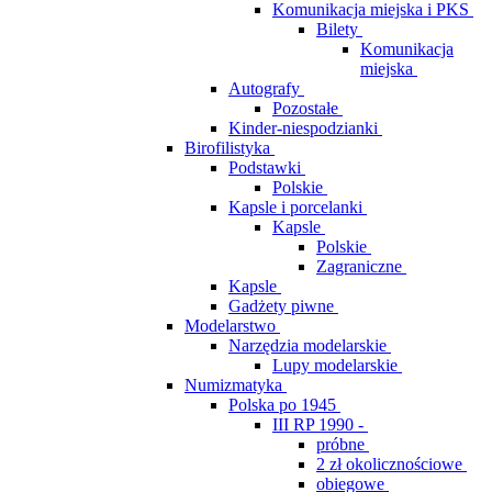
Komunikacja miejska i PKS
Bilety
Komunikacja
miejska
Autografy
Pozostałe
Kinder-niespodzianki
Birofilistyka
Podstawki
Polskie
Kapsle i porcelanki
Kapsle
Polskie
Zagraniczne
Kapsle
Gadżety piwne
Modelarstwo
Narzędzia modelarskie
Lupy modelarskie
Numizmatyka
Polska po 1945
III RP 1990 -
próbne
2 zł okolicznościowe
obiegowe