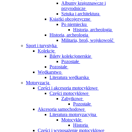
Albumy krajoznawcze i
przyrodnicze
Sztuka i architektura
Książki obcojęzyczne
Po niemiecku
Historia, archeologia
Historia, archeologia
Militaria, broń, wojskowość
Sport i turystyka
Kolekcje
Bilety kolekcjonerskie
Pozostałe
Pozostałe
Wędkarstwo
Literatura wędkarska
Motoryzacja
Części i akcesoria motocyklowe
Części motocyklowe
Zabytkowe
Pozostałe
Akcesoria samochodowe
Literatura motoryzacyjna
Motocykle
Historia
Części i wyposażenie motocyklowe