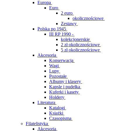
Europa
Euro
2 euro
okolicznościowe
Zestawy
Polska po 1945
III RP 1990 -
kolekcjonerskie
2 zł okolicznościowe
5 zł okolicznościowe
Akcesoria
Konserwacja
Wagi
Lupy
Pozostałe
Albumy i klasery
Kapsle i pudełka
Kuferki i kasety
Holdery
Literatura
Katalogi
Książki
Czasopisma
Filatelistyka
Akcesoria