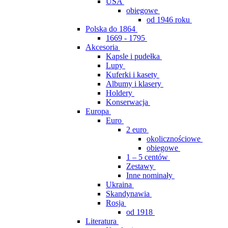
USA
obiegowe
od 1946 roku
Polska do 1864
1669 - 1795
Akcesoria
Kapsle i pudełka
Lupy
Kuferki i kasety
Albumy i klasery
Holdery
Konserwacja
Europa
Euro
2 euro
okolicznościowe
obiegowe
1 – 5 centów
Zestawy
Inne nominały
Ukraina
Skandynawia
Rosja
od 1918
Literatura