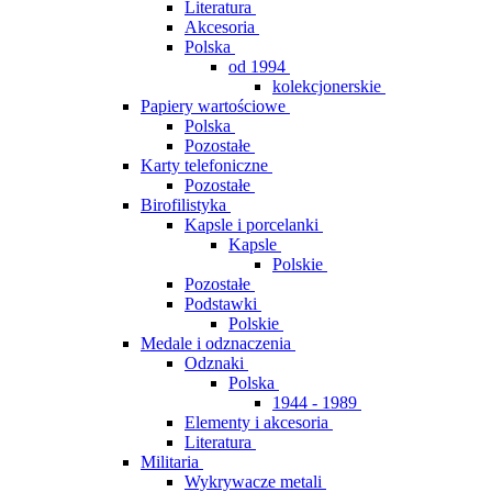
Literatura
Akcesoria
Polska
od 1994
kolekcjonerskie
Papiery wartościowe
Polska
Pozostałe
Karty telefoniczne
Pozostałe
Birofilistyka
Kapsle i porcelanki
Kapsle
Polskie
Pozostałe
Podstawki
Polskie
Medale i odznaczenia
Odznaki
Polska
1944 - 1989
Elementy i akcesoria
Literatura
Militaria
Wykrywacze metali