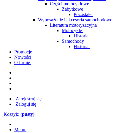
Części motocyklowe
Zabytkowe
Pozostałe
Wyposażenie i akcesoria samochodowe
Literatura motoryzacyjna
Motocykle
Historia
Samochody
Historia
Promocje
Nowości
O firmie
Zarejestruj się
Zaloguj się
Koszyk:
(pusty)
Menu