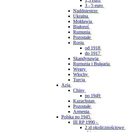
1,5 euro
3 - 5 euro
Naddniestrze
Ukraina
Mołdawia
Białoruś
Rumunia
Pozostałe
Rosja
od 1918
do 1917
Skandynawia
Rumunia i Bułgaria
Węgry
Włochy
Turcja
Azja
Chiny
po 1949
Kazachstan
Pozostałe
Armenia
Polska po 1945
III RP 1990 -
2 zł okolicznościowe