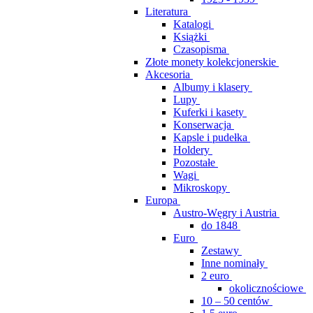
Literatura
Katalogi
Książki
Czasopisma
Złote monety kolekcjonerskie
Akcesoria
Albumy i klasery
Lupy
Kuferki i kasety
Konserwacja
Kapsle i pudełka
Holdery
Pozostałe
Wagi
Mikroskopy
Europa
Austro-Węgry i Austria
do 1848
Euro
Zestawy
Inne nominały
2 euro
okolicznościowe
10 – 50 centów