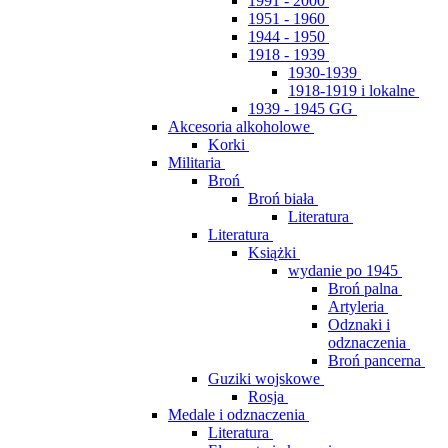
1991 - 2000
1951 - 1960
1944 - 1950
1918 - 1939
1930-1939
1918-1919 i lokalne
1939 - 1945 GG
Akcesoria alkoholowe
Korki
Militaria
Broń
Broń biała
Literatura
Literatura
Książki
wydanie po 1945
Broń palna
Artyleria
Odznaki i
odznaczenia
Broń pancerna
Guziki wojskowe
Rosja
Medale i odznaczenia
Literatura