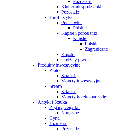
Pozostałe
Kinder-niespodzianki
Pozostałe
Birofilistyka
Podstawki
Polskie
Kapsle i porcelanki
Kapsle
Polskie
Zagraniczne
Kapsle
Gadżety piwne
Produkty inwestycyjne
Złoto
Sztabki
Monety inwestycyjne
Srebro
Sztabki
Monety kolekcjonerskie
Antyki i Sztuka
Zegary, zegarki
Naręczne
Cyna
Biżuteria
Pozostałe