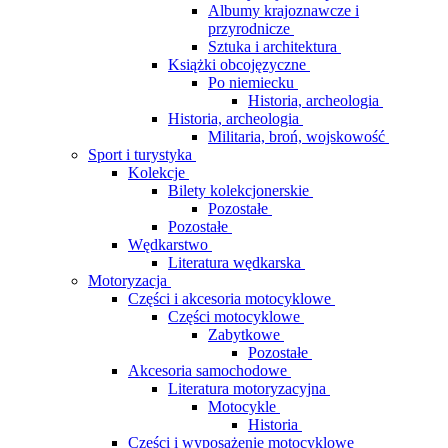
Albumy krajoznawcze i
przyrodnicze
Sztuka i architektura
Książki obcojęzyczne
Po niemiecku
Historia, archeologia
Historia, archeologia
Militaria, broń, wojskowość
Sport i turystyka
Kolekcje
Bilety kolekcjonerskie
Pozostałe
Pozostałe
Wędkarstwo
Literatura wędkarska
Motoryzacja
Części i akcesoria motocyklowe
Części motocyklowe
Zabytkowe
Pozostałe
Akcesoria samochodowe
Literatura motoryzacyjna
Motocykle
Historia
Części i wyposażenie motocyklowe