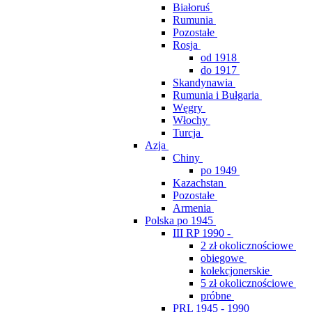
Białoruś
Rumunia
Pozostałe
Rosja
od 1918
do 1917
Skandynawia
Rumunia i Bułgaria
Węgry
Włochy
Turcja
Azja
Chiny
po 1949
Kazachstan
Pozostałe
Armenia
Polska po 1945
III RP 1990 -
2 zł okolicznościowe
obiegowe
kolekcjonerskie
5 zł okolicznościowe
próbne
PRL 1945 - 1990