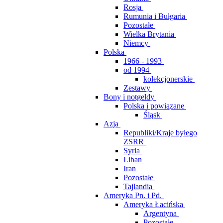
Rosja
Rumunia i Bułgaria
Pozostałe
Wielka Brytania
Niemcy
Polska
1966 - 1993
od 1994
kolekcjonerskie
Zestawy
Bony i notgeldy
Polska i powiązane
Śląsk
Azja
Republiki/Kraje byłego
ZSRR
Syria
Liban
Iran
Pozostałe
Tajlandia
Ameryka Pn. i Pd.
Ameryka Łacińska
Argentyna
Pozostałe