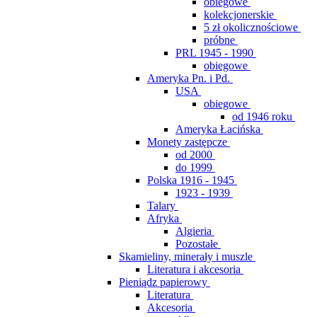
obiegowe
kolekcjonerskie
5 zł okolicznościowe
próbne
PRL 1945 - 1990
obiegowe
Ameryka Pn. i Pd.
USA
obiegowe
od 1946 roku
Ameryka Łacińska
Monety zastępcze
od 2000
do 1999
Polska 1916 - 1945
1923 - 1939
Talary
Afryka
Algieria
Pozostałe
Skamieliny, minerały i muszle
Literatura i akcesoria
Pieniądz papierowy
Literatura
Akcesoria