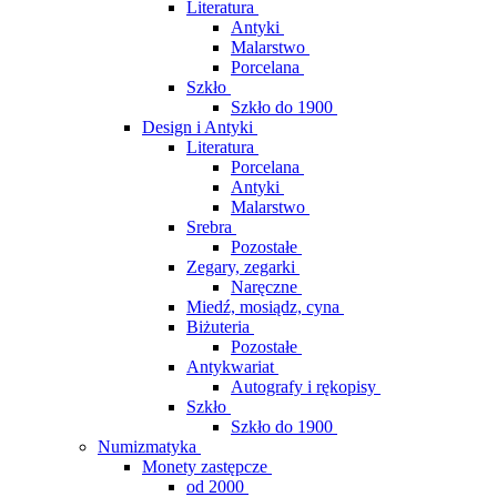
Literatura
Antyki
Malarstwo
Porcelana
Szkło
Szkło do 1900
Design i Antyki
Literatura
Porcelana
Antyki
Malarstwo
Srebra
Pozostałe
Zegary, zegarki
Naręczne
Miedź, mosiądz, cyna
Biżuteria
Pozostałe
Antykwariat
Autografy i rękopisy
Szkło
Szkło do 1900
Numizmatyka
Monety zastępcze
od 2000