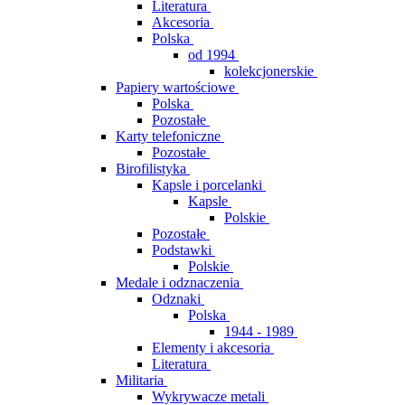
Literatura
Akcesoria
Polska
od 1994
kolekcjonerskie
Papiery wartościowe
Polska
Pozostałe
Karty telefoniczne
Pozostałe
Birofilistyka
Kapsle i porcelanki
Kapsle
Polskie
Pozostałe
Podstawki
Polskie
Medale i odznaczenia
Odznaki
Polska
1944 - 1989
Elementy i akcesoria
Literatura
Militaria
Wykrywacze metali