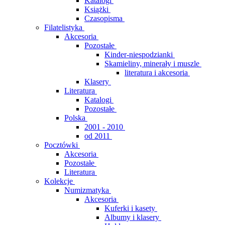
Katalogi
Książki
Czasopisma
Filatelistyka
Akcesoria
Pozostałe
Kinder-niespodzianki
Skamieliny, minerały i muszle
literatura i akcesoria
Klasery
Literatura
Katalogi
Pozostałe
Polska
2001 - 2010
od 2011
Pocztówki
Akcesoria
Pozostałe
Literatura
Kolekcje
Numizmatyka
Akcesoria
Kuferki i kasety
Albumy i klasery