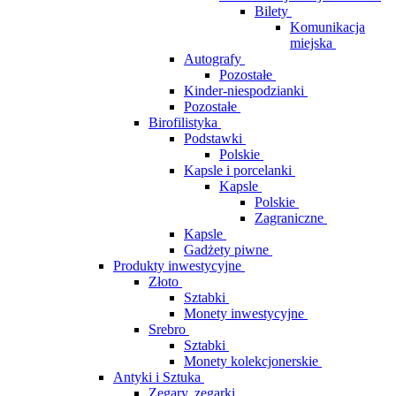
Bilety
Komunikacja
miejska
Autografy
Pozostałe
Kinder-niespodzianki
Pozostałe
Birofilistyka
Podstawki
Polskie
Kapsle i porcelanki
Kapsle
Polskie
Zagraniczne
Kapsle
Gadżety piwne
Produkty inwestycyjne
Złoto
Sztabki
Monety inwestycyjne
Srebro
Sztabki
Monety kolekcjonerskie
Antyki i Sztuka
Zegary, zegarki