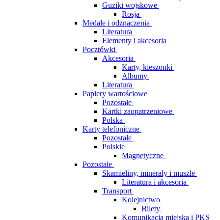
Guziki wojskowe
Rosja
Medale i odznaczenia
Literatura
Elementy i akcesoria
Pocztówki
Akcesoria
Karty, kieszonki
Albumy
Literatura
Papiery wartościowe
Pozostałe
Kartki zaopatrzeniowe
Polska
Karty telefoniczne
Pozostałe
Polskie
Magnetyczne
Pozostałe
Skamieliny, minerały i muszle
Literatura i akcesoria
Transport
Kolejnictwo
Bilety
Komunikacja miejska i PKS