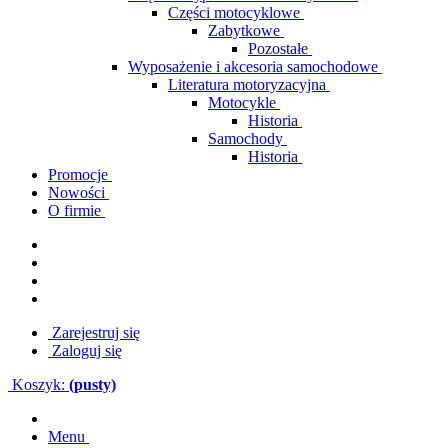
Części motocyklowe
Zabytkowe
Pozostałe
Wyposażenie i akcesoria samochodowe
Literatura motoryzacyjna
Motocykle
Historia
Samochody
Historia
Promocje
Nowości
O firmie
Zarejestruj się
Zaloguj się
Koszyk:
(pusty)
Menu