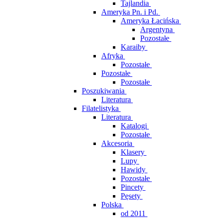
Tajlandia
Ameryka Pn. i Pd.
Ameryka Łacińska
Argentyna
Pozostałe
Karaiby
Afryka
Pozostałe
Pozostałe
Pozostałe
Poszukiwania
Literatura
Filatelistyka
Literatura
Katalogi
Pozostałe
Akcesoria
Klasery
Lupy
Hawidy
Pozostałe
Pincety
Pęsety
Polska
od 2011