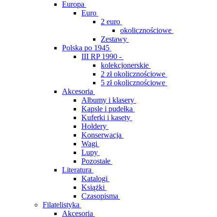
Europa
Euro
2 euro
okolicznościowe
Zestawy
Polska po 1945
III RP 1990 -
kolekcjonerskie
2 zł okolicznościowe
5 zł okolicznościowe
Akcesoria
Albumy i klasery
Kapsle i pudełka
Kuferki i kasety
Holdery
Konserwacja
Wagi
Lupy
Pozostałe
Literatura
Katalogi
Książki
Czasopisma
Filatelistyka
Akcesoria