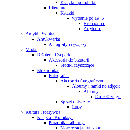
Książki i poradniki
Literatura
Książki
wydanie po 1945
Broń palna
Artyleria
Antyki i Sztuka
Antykwariat
Autografy i rękopisy
Moda
Biżuteria i Zegarki
Akcesoria do biżuterii
Środki czyszczące
Elektronika
Fotografia
Akcesoria fotograficzne
Albumy i ramki na zdjęcia
Albumy
Do 200 zdjęć
Sprzęt optyczny
Lupy
Kultura i rozrywka
Książki i Komiksy
Poradniki i albumy
Motoryzacja, transport