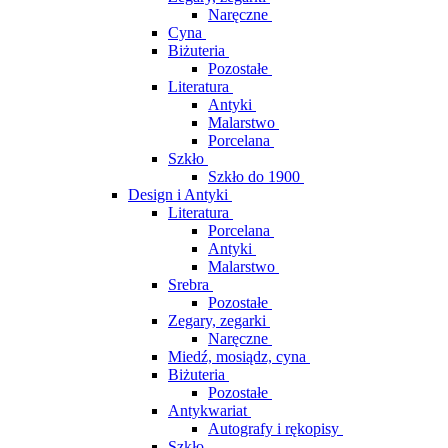
Naręczne
Cyna
Biżuteria
Pozostałe
Literatura
Antyki
Malarstwo
Porcelana
Szkło
Szkło do 1900
Design i Antyki
Literatura
Porcelana
Antyki
Malarstwo
Srebra
Pozostałe
Zegary, zegarki
Naręczne
Miedź, mosiądz, cyna
Biżuteria
Pozostałe
Antykwariat
Autografy i rękopisy
Szkło