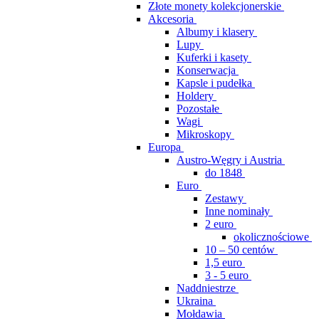
Złote monety kolekcjonerskie
Akcesoria
Albumy i klasery
Lupy
Kuferki i kasety
Konserwacja
Kapsle i pudełka
Holdery
Pozostałe
Wagi
Mikroskopy
Europa
Austro-Węgry i Austria
do 1848
Euro
Zestawy
Inne nominały
2 euro
okolicznościowe
10 – 50 centów
1,5 euro
3 - 5 euro
Naddniestrze
Ukraina
Mołdawia