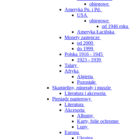
obiegowe
Ameryka Pn. i Pd.
USA
obiegowe
od 1946 roku
Ameryka Łacińska
Monety zastępcze
od 2000
do 1999
Polska 1916 - 1945
1923 - 1939
Talary
Afryka
Algieria
Pozostałe
Skamieliny, minerały i muszle
Literatura i akcesoria
Pieniądz papierowy
Literatura
Akcesoria
Albumy
Karty, folie ochronne
Lupy
Europa
Ukraina