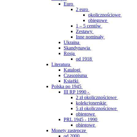
Euro
2 euro
okolicznościowe
obiegowe
1 – 5 centów
Zestawy
Inne nominały
Ukraina
Skandynawia
Rosja
od 1918
Literatura
Katalogi
Czasopisma
Książki
Polska po 1945
III RP 1990 -
2 zł okolicznościowe
kolekcjonerskie
5 zł okolicznościowe
obiegowe
PRL 1945 - 1990
obiegowe
Monety zastępcze
od 2000