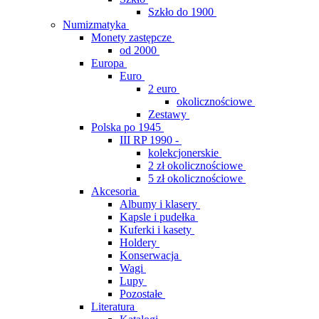
Szkło do 1900
Numizmatyka
Monety zastępcze
od 2000
Europa
Euro
2 euro
okolicznościowe
Zestawy
Polska po 1945
III RP 1990 -
kolekcjonerskie
2 zł okolicznościowe
5 zł okolicznościowe
Akcesoria
Albumy i klasery
Kapsle i pudełka
Kuferki i kasety
Holdery
Konserwacja
Wagi
Lupy
Pozostałe
Literatura