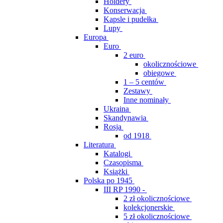
Holdery
Konserwacja
Kapsle i pudełka
Lupy
Europa
Euro
2 euro
okolicznościowe
obiegowe
1 – 5 centów
Zestawy
Inne nominały
Ukraina
Skandynawia
Rosja
od 1918
Literatura
Katalogi
Czasopisma
Książki
Polska po 1945
III RP 1990 -
2 zł okolicznościowe
kolekcjonerskie
5 zł okolicznościowe