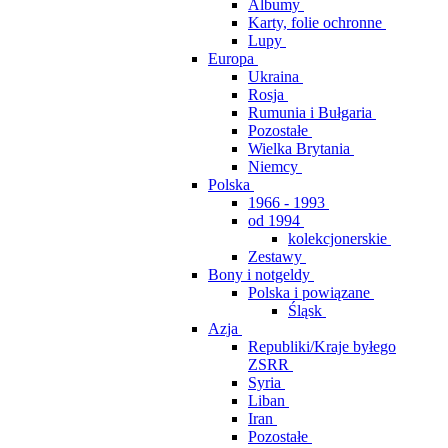
Albumy
Karty, folie ochronne
Lupy
Europa
Ukraina
Rosja
Rumunia i Bułgaria
Pozostałe
Wielka Brytania
Niemcy
Polska
1966 - 1993
od 1994
kolekcjonerskie
Zestawy
Bony i notgeldy
Polska i powiązane
Śląsk
Azja
Republiki/Kraje byłego
ZSRR
Syria
Liban
Iran
Pozostałe