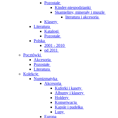
Pozostałe
Kinder-niespodzianki
Skamieliny, minerały i muszle
literatura i akcesoria
Klasery
Literatura
Katalogi
Pozostałe
Polska
2001 - 2010
od 2011
Pocztówki
Akcesoria
Pozostałe
Literatura
Kolekcje
Numizmatyka
Akcesoria
Kuferki i kasety
Albumy i klasery
Holdery
Konserwacja
Kapsle i pudełka
Lupy
Europa