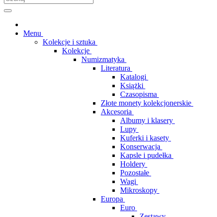
Menu
Kolekcje i sztuka
Kolekcje
Numizmatyka
Literatura
Katalogi
Książki
Czasopisma
Złote monety kolekcjonerskie
Akcesoria
Albumy i klasery
Lupy
Kuferki i kasety
Konserwacja
Kapsle i pudełka
Holdery
Pozostałe
Wagi
Mikroskopy
Europa
Euro
Zestawy