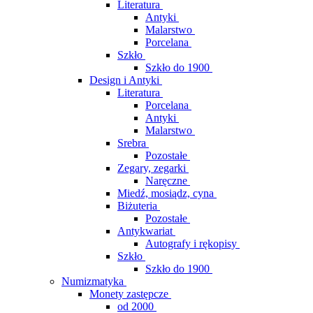
Literatura
Antyki
Malarstwo
Porcelana
Szkło
Szkło do 1900
Design i Antyki
Literatura
Porcelana
Antyki
Malarstwo
Srebra
Pozostałe
Zegary, zegarki
Naręczne
Miedź, mosiądz, cyna
Biżuteria
Pozostałe
Antykwariat
Autografy i rękopisy
Szkło
Szkło do 1900
Numizmatyka
Monety zastępcze
od 2000