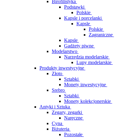
Birofilistyka
Podstawki
Polskie
Kapsle i porcelanki
Kapsle
Polskie
Zagraniczne
Kapsle
Gadżety piwne
Modelarstwo
Narzędzia modelarskie
Lupy modelarskie
Produkty inwestycyjne
Złoto
Sztabki
Monety inwestycyjne
Srebro
Sztabki
Monety kolekcjonerskie
Antyki i Sztuka
Zegary, zegarki
Naręczne
Cyna
Biżuteria
Pozostałe