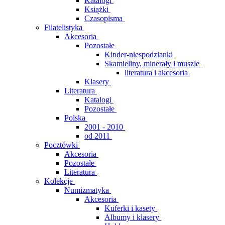
Katalogi
Książki
Czasopisma
Filatelistyka
Akcesoria
Pozostałe
Kinder-niespodzianki
Skamieliny, minerały i muszle
literatura i akcesoria
Klasery
Literatura
Katalogi
Pozostałe
Polska
2001 - 2010
od 2011
Pocztówki
Akcesoria
Pozostałe
Literatura
Kolekcje
Numizmatyka
Akcesoria
Kuferki i kasety
Albumy i klasery