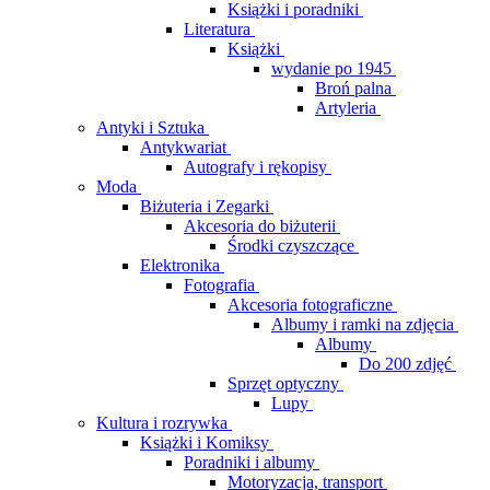
Książki i poradniki
Literatura
Książki
wydanie po 1945
Broń palna
Artyleria
Antyki i Sztuka
Antykwariat
Autografy i rękopisy
Moda
Biżuteria i Zegarki
Akcesoria do biżuterii
Środki czyszczące
Elektronika
Fotografia
Akcesoria fotograficzne
Albumy i ramki na zdjęcia
Albumy
Do 200 zdjęć
Sprzęt optyczny
Lupy
Kultura i rozrywka
Książki i Komiksy
Poradniki i albumy
Motoryzacja, transport