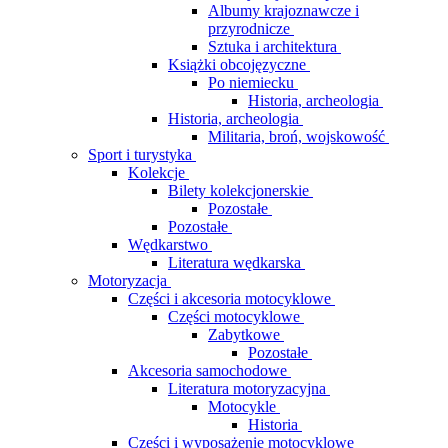
Albumy krajoznawcze i
przyrodnicze
Sztuka i architektura
Książki obcojęzyczne
Po niemiecku
Historia, archeologia
Historia, archeologia
Militaria, broń, wojskowość
Sport i turystyka
Kolekcje
Bilety kolekcjonerskie
Pozostałe
Pozostałe
Wędkarstwo
Literatura wędkarska
Motoryzacja
Części i akcesoria motocyklowe
Części motocyklowe
Zabytkowe
Pozostałe
Akcesoria samochodowe
Literatura motoryzacyjna
Motocykle
Historia
Części i wyposażenie motocyklowe