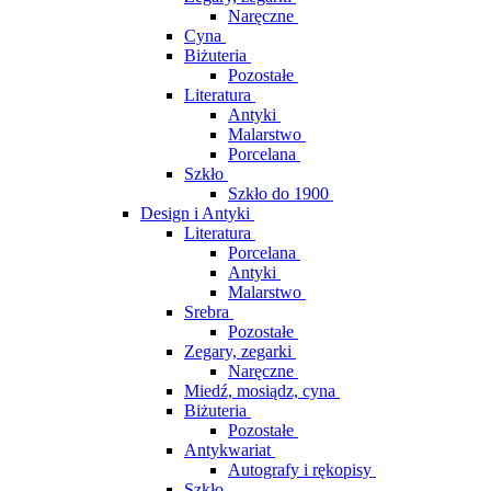
Naręczne
Cyna
Biżuteria
Pozostałe
Literatura
Antyki
Malarstwo
Porcelana
Szkło
Szkło do 1900
Design i Antyki
Literatura
Porcelana
Antyki
Malarstwo
Srebra
Pozostałe
Zegary, zegarki
Naręczne
Miedź, mosiądz, cyna
Biżuteria
Pozostałe
Antykwariat
Autografy i rękopisy
Szkło