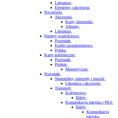
Literatura
Elementy i akcesoria
Pocztówki
Akcesoria
Karty, kieszonki
Albumy
Literatura
Papiery wartościowe
Pozostałe
Kartki zaopatrzeniowe
Polska
Karty telefoniczne
Pozostałe
Polskie
Magnetyczne
Pozostałe
Skamieliny, minerały i muszle
Literatura i akcesoria
Transport
Kolejnictwo
Bilety
Komunikacja miejska i PKS
Bilety
Komunikacja
miejska