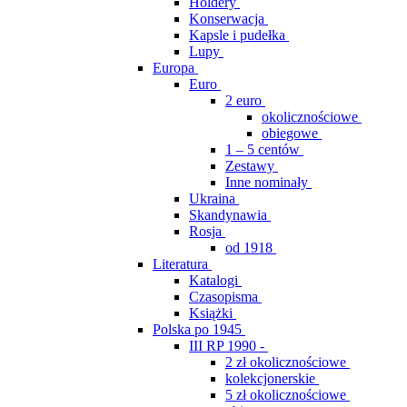
Holdery
Konserwacja
Kapsle i pudełka
Lupy
Europa
Euro
2 euro
okolicznościowe
obiegowe
1 – 5 centów
Zestawy
Inne nominały
Ukraina
Skandynawia
Rosja
od 1918
Literatura
Katalogi
Czasopisma
Książki
Polska po 1945
III RP 1990 -
2 zł okolicznościowe
kolekcjonerskie
5 zł okolicznościowe