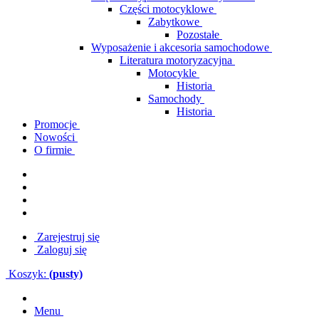
Części motocyklowe
Zabytkowe
Pozostałe
Wyposażenie i akcesoria samochodowe
Literatura motoryzacyjna
Motocykle
Historia
Samochody
Historia
Promocje
Nowości
O firmie
Zarejestruj się
Zaloguj się
Koszyk:
(pusty)
Menu