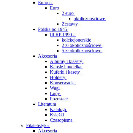
Europa
Euro
2 euro
okolicznościowe
Zestawy
Polska po 1945
III RP 1990 -
kolekcjonerskie
2 zł okolicznościowe
5 zł okolicznościowe
Akcesoria
Albumy i klasery
Kapsle i pudełka
Kuferki i kasety
Holdery
Konserwacja
Wagi
Lupy
Pozostałe
Literatura
Katalogi
Książki
Czasopisma
Filatelistyka
Akcesoria