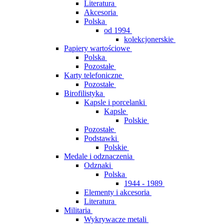
Literatura
Akcesoria
Polska
od 1994
kolekcjonerskie
Papiery wartościowe
Polska
Pozostałe
Karty telefoniczne
Pozostałe
Birofilistyka
Kapsle i porcelanki
Kapsle
Polskie
Pozostałe
Podstawki
Polskie
Medale i odznaczenia
Odznaki
Polska
1944 - 1989
Elementy i akcesoria
Literatura
Militaria
Wykrywacze metali