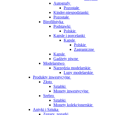
Autografy
Pozostałe
Kinder-niespodzianki
Pozostałe
Birofilistyka
Podstawki
Polskie
Kapsle i porcelanki
Kapsle
Polskie
Zagraniczne
Kapsle
Gadżety piwne
Modelarstwo
Narzędzia modelarskie
Lupy modelarskie
Produkty inwestycyjne
Złoto
Sztabki
Monety inwestycyjne
Srebro
Sztabki
Monety kolekcjonerskie
Antyki i Sztuka
Zegary, zegarki