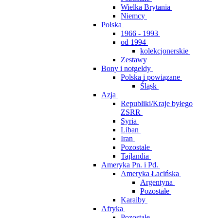
Wielka Brytania
Niemcy
Polska
1966 - 1993
od 1994
kolekcjonerskie
Zestawy
Bony i notgeldy
Polska i powiązane
Śląsk
Azja
Republiki/Kraje byłego
ZSRR
Syria
Liban
Iran
Pozostałe
Tajlandia
Ameryka Pn. i Pd.
Ameryka Łacińska
Argentyna
Pozostałe
Karaiby
Afryka
Pozostałe