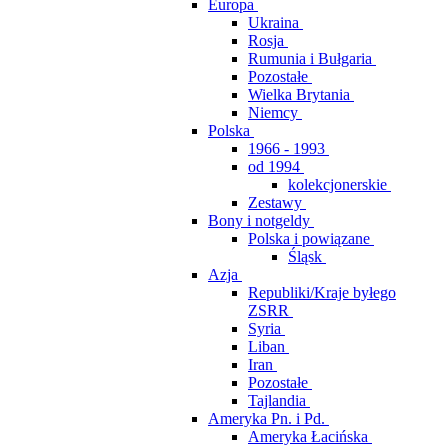
Europa
Ukraina
Rosja
Rumunia i Bułgaria
Pozostałe
Wielka Brytania
Niemcy
Polska
1966 - 1993
od 1994
kolekcjonerskie
Zestawy
Bony i notgeldy
Polska i powiązane
Śląsk
Azja
Republiki/Kraje byłego
ZSRR
Syria
Liban
Iran
Pozostałe
Tajlandia
Ameryka Pn. i Pd.
Ameryka Łacińska