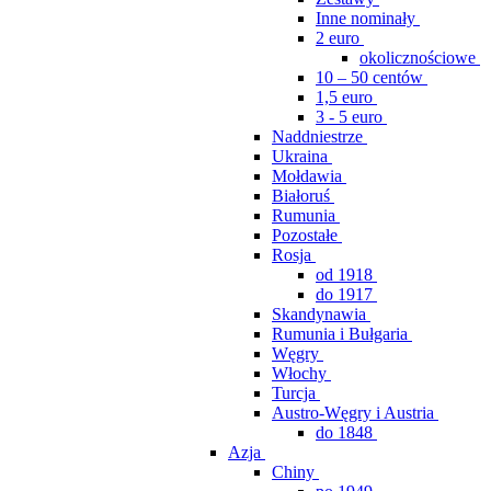
Inne nominały
2 euro
okolicznościowe
10 – 50 centów
1,5 euro
3 - 5 euro
Naddniestrze
Ukraina
Mołdawia
Białoruś
Rumunia
Pozostałe
Rosja
od 1918
do 1917
Skandynawia
Rumunia i Bułgaria
Węgry
Włochy
Turcja
Austro-Węgry i Austria
do 1848
Azja
Chiny