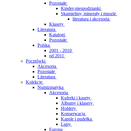
Pozostałe
Kinder-niespodzianki
Skamieliny, minerały i muszle
literatura i akcesoria
Klasery
Literatura
Katalogi
Pozostałe
Polska
2001 - 2010
od 2011
Pocztówki
Akcesoria
Pozostałe
Literatura
Kolekcje
Numizmatyka
Akcesoria
Kuferki i kasety
Albumy i klasery
Holdery
Konserwacja
Kapsle i pudełka
Lupy
Europa