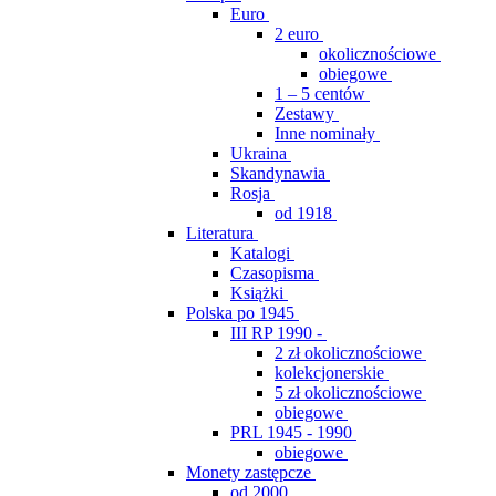
Euro
2 euro
okolicznościowe
obiegowe
1 – 5 centów
Zestawy
Inne nominały
Ukraina
Skandynawia
Rosja
od 1918
Literatura
Katalogi
Czasopisma
Książki
Polska po 1945
III RP 1990 -
2 zł okolicznościowe
kolekcjonerskie
5 zł okolicznościowe
obiegowe
PRL 1945 - 1990
obiegowe
Monety zastępcze
od 2000