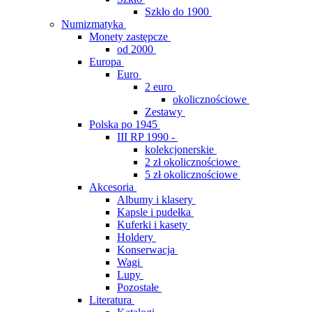
Szkło do 1900
Numizmatyka
Monety zastępcze
od 2000
Europa
Euro
2 euro
okolicznościowe
Zestawy
Polska po 1945
III RP 1990 -
kolekcjonerskie
2 zł okolicznościowe
5 zł okolicznościowe
Akcesoria
Albumy i klasery
Kapsle i pudełka
Kuferki i kasety
Holdery
Konserwacja
Wagi
Lupy
Pozostałe
Literatura