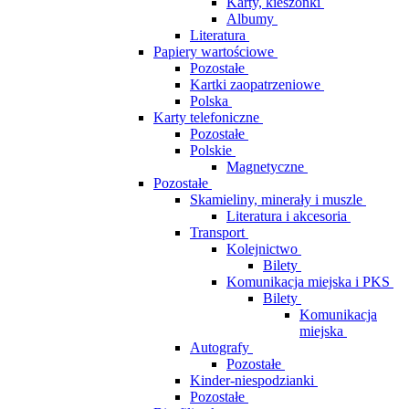
Karty, kieszonki
Albumy
Literatura
Papiery wartościowe
Pozostałe
Kartki zaopatrzeniowe
Polska
Karty telefoniczne
Pozostałe
Polskie
Magnetyczne
Pozostałe
Skamieliny, minerały i muszle
Literatura i akcesoria
Transport
Kolejnictwo
Bilety
Komunikacja miejska i PKS
Bilety
Komunikacja
miejska
Autografy
Pozostałe
Kinder-niespodzianki
Pozostałe