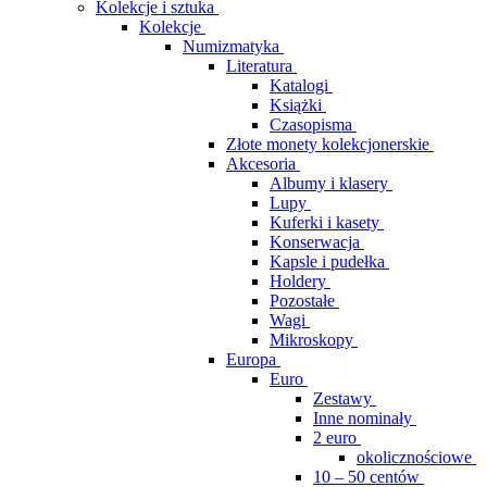
Kolekcje i sztuka
Kolekcje
Numizmatyka
Literatura
Katalogi
Książki
Czasopisma
Złote monety kolekcjonerskie
Akcesoria
Albumy i klasery
Lupy
Kuferki i kasety
Konserwacja
Kapsle i pudełka
Holdery
Pozostałe
Wagi
Mikroskopy
Europa
Euro
Zestawy
Inne nominały
2 euro
okolicznościowe
10 – 50 centów