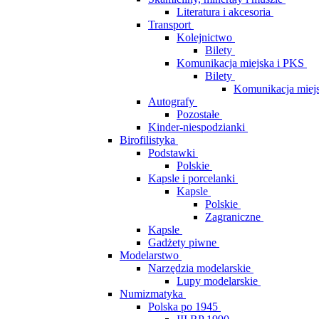
Literatura i akcesoria
Transport
Kolejnictwo
Bilety
Komunikacja miejska i PKS
Bilety
Komunikacja miej
Autografy
Pozostałe
Kinder-niespodzianki
Birofilistyka
Podstawki
Polskie
Kapsle i porcelanki
Kapsle
Polskie
Zagraniczne
Kapsle
Gadżety piwne
Modelarstwo
Narzędzia modelarskie
Lupy modelarskie
Numizmatyka
Polska po 1945