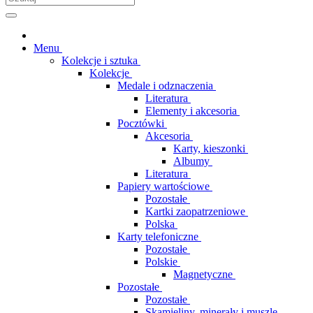
Menu
Kolekcje i sztuka
Kolekcje
Medale i odznaczenia
Literatura
Elementy i akcesoria
Pocztówki
Akcesoria
Karty, kieszonki
Albumy
Literatura
Papiery wartościowe
Pozostałe
Kartki zaopatrzeniowe
Polska
Karty telefoniczne
Pozostałe
Polskie
Magnetyczne
Pozostałe
Pozostałe
Skamieliny, minerały i muszle