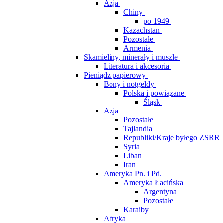
Azja
Chiny
po 1949
Kazachstan
Pozostałe
Armenia
Skamieliny, minerały i muszle
Literatura i akcesoria
Pieniądz papierowy
Bony i notgeldy
Polska i powiązane
Śląsk
Azja
Pozostałe
Tajlandia
Republiki/Kraje byłego ZSRR
Syria
Liban
Iran
Ameryka Pn. i Pd.
Ameryka Łacińska
Argentyna
Pozostałe
Karaiby
Afryka