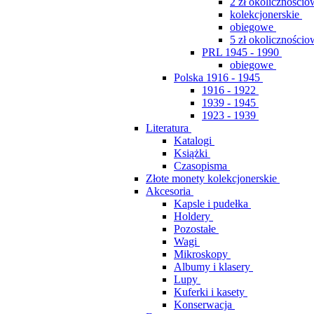
2 zł okolicznościo
kolekcjonerskie
obiegowe
5 zł okolicznościo
PRL 1945 - 1990
obiegowe
Polska 1916 - 1945
1916 - 1922
1939 - 1945
1923 - 1939
Literatura
Katalogi
Książki
Czasopisma
Złote monety kolekcjonerskie
Akcesoria
Kapsle i pudełka
Holdery
Pozostałe
Wagi
Mikroskopy
Albumy i klasery
Lupy
Kuferki i kasety
Konserwacja