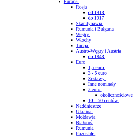
Europa
Rosja
od 1918
do 1917
Skandynawia
Rumunia i Bułgaria
Węgry
Włochy
Turcja
Austro-Węgry i Austria
do 1848
Euro
1,5 euro
3 - 5 euro
Zestawy
Inne nominały
2 euro
okolicznościowe
10 – 50 centów
Naddniestrze
Ukraina
Mołdawia
Białoruś
Rumunia
Pozostałe