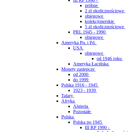
III RP 1990 -
próbne
2 zł okolicznościowe
obiegowe
kolekcjonerskie
5 zł okolicznościowe
PRL 1945 - 1990
obiegowe
Ameryka Pn. i Pd.
USA
obiegowe
od 1946 roku
Ameryka Łacińska
Monety zastępcze
od 2000
do 1999
Polska 1916 - 1945
1923 - 1939
Talary
Afryka
Algieria
Pozostałe
Polska
Polska po 1945
III RP 1990 -