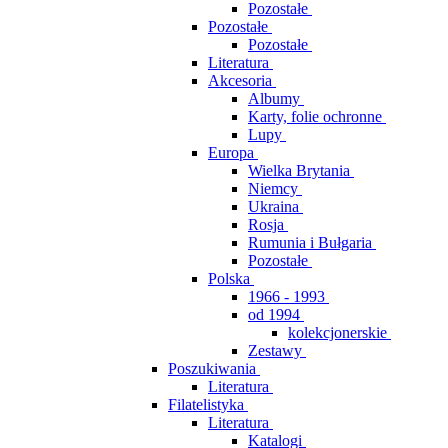
Pozostałe
Pozostałe
Pozostałe
Literatura
Akcesoria
Albumy
Karty, folie ochronne
Lupy
Europa
Wielka Brytania
Niemcy
Ukraina
Rosja
Rumunia i Bułgaria
Pozostałe
Polska
1966 - 1993
od 1994
kolekcjonerskie
Zestawy
Poszukiwania
Literatura
Filatelistyka
Literatura
Katalogi