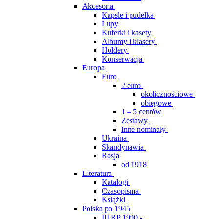
Akcesoria
Kapsle i pudełka
Lupy
Kuferki i kasety
Albumy i klasery
Holdery
Konserwacja
Europa
Euro
2 euro
okolicznościowe
obiegowe
1 – 5 centów
Zestawy
Inne nominały
Ukraina
Skandynawia
Rosja
od 1918
Literatura
Katalogi
Czasopisma
Książki
Polska po 1945
III RP 1990 -