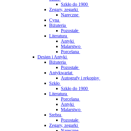
Szkło do 1900
Zegary, zegarki
Naręczne
Cyna
Biżuteria
Pozostałe
Literatura
Antyki
Malarstwo
Porcelana
Design i Antyki
Biżuteria
Pozostałe
Antykwariat
Autografy i rękopisy
Szkło
Szkło do 1900
Literatura
Porcelana
Antyki
Malarstwo
Srebra
Pozostałe
Zegary, zegarki
Naręczne