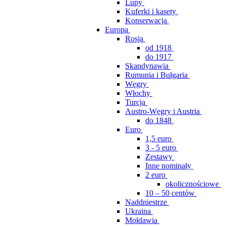
Lupy
Kuferki i kasety
Konserwacja
Europa
Rosja
od 1918
do 1917
Skandynawia
Rumunia i Bułgaria
Węgry
Włochy
Turcja
Austro-Węgry i Austria
do 1848
Euro
1,5 euro
3 - 5 euro
Zestawy
Inne nominały
2 euro
okolicznościowe
10 – 50 centów
Naddniestrze
Ukraina
Mołdawia