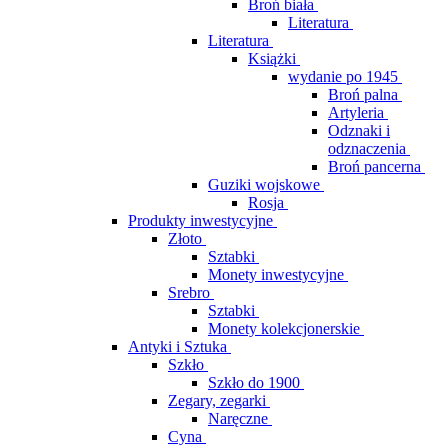
Broń biała
Literatura
Literatura
Książki
wydanie po 1945
Broń palna
Artyleria
Odznaki i
odznaczenia
Broń pancerna
Guziki wojskowe
Rosja
Produkty inwestycyjne
Złoto
Sztabki
Monety inwestycyjne
Srebro
Sztabki
Monety kolekcjonerskie
Antyki i Sztuka
Szkło
Szkło do 1900
Zegary, zegarki
Naręczne
Cyna