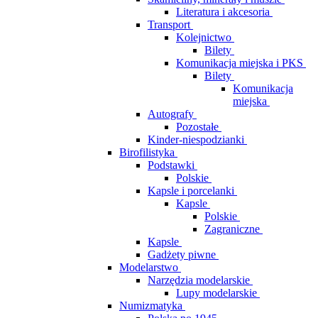
Literatura i akcesoria
Transport
Kolejnictwo
Bilety
Komunikacja miejska i PKS
Bilety
Komunikacja
miejska
Autografy
Pozostałe
Kinder-niespodzianki
Birofilistyka
Podstawki
Polskie
Kapsle i porcelanki
Kapsle
Polskie
Zagraniczne
Kapsle
Gadżety piwne
Modelarstwo
Narzędzia modelarskie
Lupy modelarskie
Numizmatyka