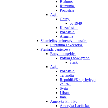
Białoruś
Rumunia
Pozostałe
Azja
Chiny
po 1949
Kazachstan
Pozostałe
Armenia
Skamieliny, minerały i muszle
Literatura i akcesoria
Pieniądz papierowy
Bony i notgeldy
Polska i powiązane
Śląsk
Azja
Pozostałe
Tajlandia
Republiki/Kraje byłego
ZSRR
Syria
Liban
Iran
Ameryka Pn. i Pd.
Ameryka Łacińska