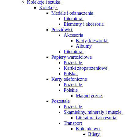
Kolekcje i sztuka
Kolekcje
Medale i odznaczenia
Literatura
Elementy i akcesoria
Pocztówki
Akcesoria
Karty, kieszonki
Albumy
Literatura
Papiery wartościowe
Pozostałe
Kartki zaopatrzeniowe
Polska
Karty telefoniczne
Pozostałe
Polskie
Magnetyczne
Pozostałe
Pozostałe
Skamieliny, minerały i muszle
Literatura i akcesoria
Transport
Kolejnictwo
Bilety