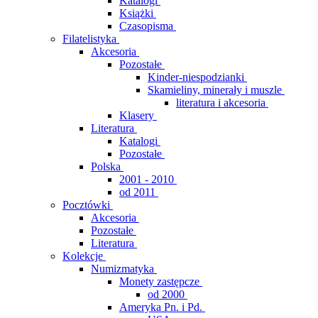
Katalogi
Książki
Czasopisma
Filatelistyka
Akcesoria
Pozostałe
Kinder-niespodzianki
Skamieliny, minerały i muszle
literatura i akcesoria
Klasery
Literatura
Katalogi
Pozostałe
Polska
2001 - 2010
od 2011
Pocztówki
Akcesoria
Pozostałe
Literatura
Kolekcje
Numizmatyka
Monety zastępcze
od 2000
Ameryka Pn. i Pd.