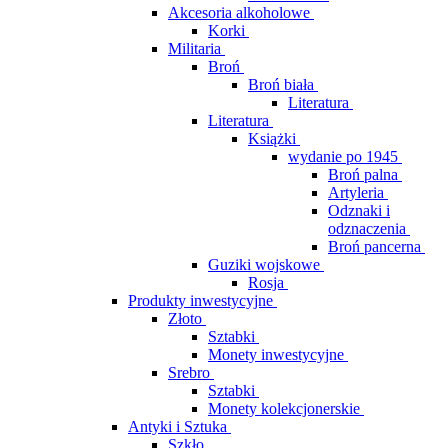
Akcesoria alkoholowe
Korki
Militaria
Broń
Broń biała
Literatura
Literatura
Książki
wydanie po 1945
Broń palna
Artyleria
Odznaki i
odznaczenia
Broń pancerna
Guziki wojskowe
Rosja
Produkty inwestycyjne
Złoto
Sztabki
Monety inwestycyjne
Srebro
Sztabki
Monety kolekcjonerskie
Antyki i Sztuka
Szkło