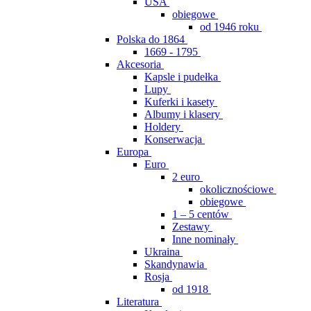
USA
obiegowe
od 1946 roku
Polska do 1864
1669 - 1795
Akcesoria
Kapsle i pudełka
Lupy
Kuferki i kasety
Albumy i klasery
Holdery
Konserwacja
Europa
Euro
2 euro
okolicznościowe
obiegowe
1 – 5 centów
Zestawy
Inne nominały
Ukraina
Skandynawia
Rosja
od 1918
Literatura