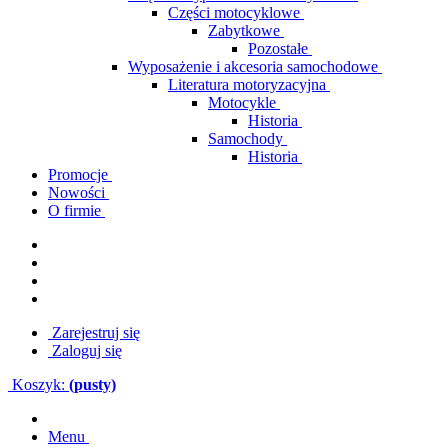
Części motocyklowe
Zabytkowe
Pozostałe
Wyposażenie i akcesoria samochodowe
Literatura motoryzacyjna
Motocykle
Historia
Samochody
Historia
Promocje
Nowości
O firmie
Zarejestruj się
Zaloguj się
Koszyk:
(pusty)
Menu