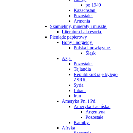
po 1949
Kazachstan
Pozostałe
Armenia
Skamieliny, minerały i muszle
Literatura i akcesoria
Pieniądz papierowy
Bony i notgeldy
Polska i powiązane
Śląsk
Azja
Pozostałe
Tajlandia
Republiki/Kraje byłego
ZSRR
Syria
Liban
Iran
Ameryka Pn. i Pd.
Ameryka Łacińska
Argentyna
Pozostałe
Karaiby
Afryka