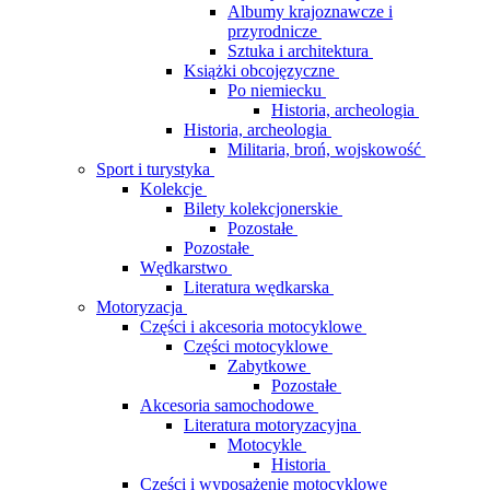
Albumy krajoznawcze i
przyrodnicze
Sztuka i architektura
Książki obcojęzyczne
Po niemiecku
Historia, archeologia
Historia, archeologia
Militaria, broń, wojskowość
Sport i turystyka
Kolekcje
Bilety kolekcjonerskie
Pozostałe
Pozostałe
Wędkarstwo
Literatura wędkarska
Motoryzacja
Części i akcesoria motocyklowe
Części motocyklowe
Zabytkowe
Pozostałe
Akcesoria samochodowe
Literatura motoryzacyjna
Motocykle
Historia
Części i wyposażenie motocyklowe