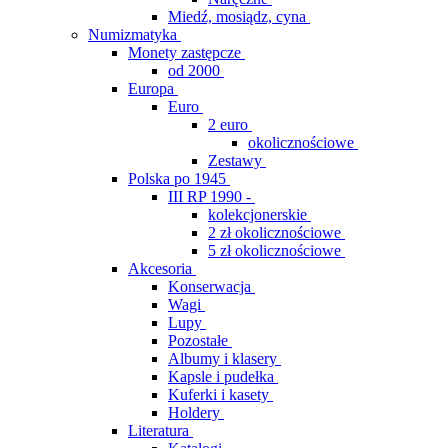
Miedź, mosiądz, cyna
Numizmatyka
Monety zastępcze
od 2000
Europa
Euro
2 euro
okolicznościowe
Zestawy
Polska po 1945
III RP 1990 -
kolekcjonerskie
2 zł okolicznościowe
5 zł okolicznościowe
Akcesoria
Konserwacja
Wagi
Lupy
Pozostałe
Albumy i klasery
Kapsle i pudełka
Kuferki i kasety
Holdery
Literatura