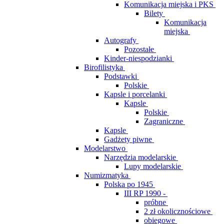
Komunikacja miejska i PKS
Bilety
Komunikacja
miejska
Autografy
Pozostałe
Kinder-niespodzianki
Birofilistyka
Podstawki
Polskie
Kapsle i porcelanki
Kapsle
Polskie
Zagraniczne
Kapsle
Gadżety piwne
Modelarstwo
Narzędzia modelarskie
Lupy modelarskie
Numizmatyka
Polska po 1945
III RP 1990 -
próbne
2 zł okolicznościowe
obiegowe