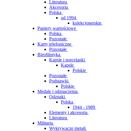
Literatura
Akcesoria
Polska
od 1994
kolekcjonerskie
Papiery wartościowe
Polska
Pozostałe
Karty telefoniczne
Pozostałe
Birofilistyka
Kapsle i porcelanki
Kapsle
Polskie
Pozostałe
Podstawki
Polskie
Medale i odznaczenia
Odznaki
Polska
1944 - 1989
Elementy i akcesoria
Literatura
Militaria
Wykrywacze metali