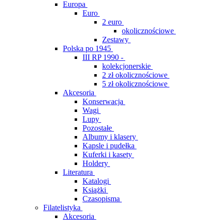
Europa
Euro
2 euro
okolicznościowe
Zestawy
Polska po 1945
III RP 1990 -
kolekcjonerskie
2 zł okolicznościowe
5 zł okolicznościowe
Akcesoria
Konserwacja
Wagi
Lupy
Pozostałe
Albumy i klasery
Kapsle i pudełka
Kuferki i kasety
Holdery
Literatura
Katalogi
Książki
Czasopisma
Filatelistyka
Akcesoria