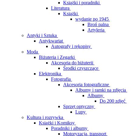
Książki i poradniki
Literatura
Książki
wydanie po 1945
Broń palna
Artyleria
Antyki i Sztuka
Antykwariat
Autografy i rękopisy
Moda
Biżuteria i Zegarki
Akcesoria do biżuterii
Środki czyszczące
Elektronika
Fotografia
Akcesoria fotograficzne
Albumy i ramki na zdjęcia
Albumy
Do 200 zdjęć
Sprzęt optyczny
Lupy
Kultura i rozrywka
Książki i Komiksy
Poradniki i albumy
Motoryzacja, transport