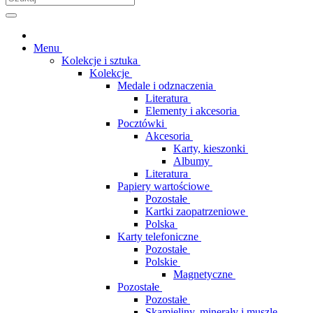
Menu
Kolekcje i sztuka
Kolekcje
Medale i odznaczenia
Literatura
Elementy i akcesoria
Pocztówki
Akcesoria
Karty, kieszonki
Albumy
Literatura
Papiery wartościowe
Pozostałe
Kartki zaopatrzeniowe
Polska
Karty telefoniczne
Pozostałe
Polskie
Magnetyczne
Pozostałe
Pozostałe
Skamieliny, minerały i muszle