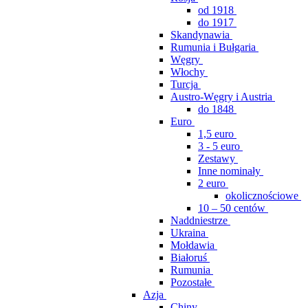
od 1918
do 1917
Skandynawia
Rumunia i Bułgaria
Węgry
Włochy
Turcja
Austro-Węgry i Austria
do 1848
Euro
1,5 euro
3 - 5 euro
Zestawy
Inne nominały
2 euro
okolicznościowe
10 – 50 centów
Naddniestrze
Ukraina
Mołdawia
Białoruś
Rumunia
Pozostałe
Azja
Chiny