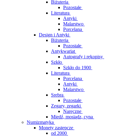
Biżuteria
Pozostałe
Literatura
Antyki
Malarstwo
Porcelana
Design i Antyki
Biżuteria
Pozostałe
Antykwariat
Autografy i rękopisy
Szkło
Szkło do 1900
Literatura
Porcelana
Antyki
Malarstwo
Srebra
Pozostałe
Zegary, zegarki
Naręczne
Miedź, mosiądz, cyna
Numizmatyka
Monety zastępcze
od 2000