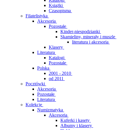
Katalogi
Książki
Czasopisma
Filatelistyka
Akcesoria
Pozostałe
Kinder-niespodzianki
Skamieliny, minerały i muszle
literatura i akcesoria
Klasery
Literatura
Katalogi
Pozostałe
Polska
2001 - 2010
od 2011
Pocztówki
Akcesoria
Pozostałe
Literatura
Kolekcje
Numizmatyka
Akcesoria
Kuferki i kasety
Albumy i klasery