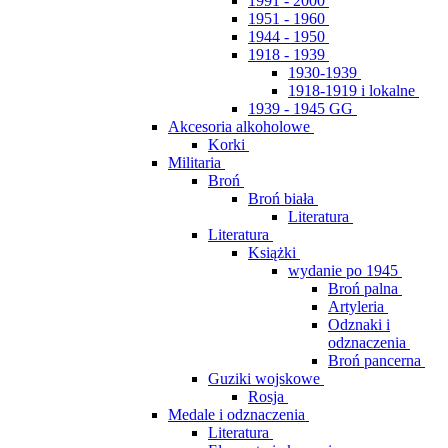
1991 - 2000
1951 - 1960
1944 - 1950
1918 - 1939
1930-1939
1918-1919 i lokalne
1939 - 1945 GG
Akcesoria alkoholowe
Korki
Militaria
Broń
Broń biała
Literatura
Literatura
Książki
wydanie po 1945
Broń palna
Artyleria
Odznaki i
odznaczenia
Broń pancerna
Guziki wojskowe
Rosja
Medale i odznaczenia
Literatura