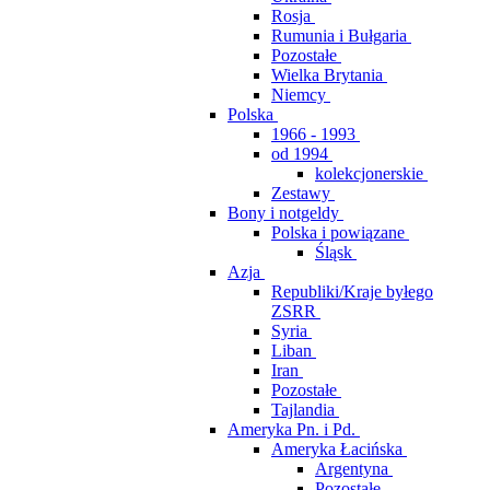
Rosja
Rumunia i Bułgaria
Pozostałe
Wielka Brytania
Niemcy
Polska
1966 - 1993
od 1994
kolekcjonerskie
Zestawy
Bony i notgeldy
Polska i powiązane
Śląsk
Azja
Republiki/Kraje byłego
ZSRR
Syria
Liban
Iran
Pozostałe
Tajlandia
Ameryka Pn. i Pd.
Ameryka Łacińska
Argentyna
Pozostałe