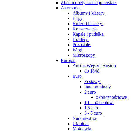
Złote monety kolekcjonerskie
Akcesoria
Albumy i klasery
Lupy
Kuferki i kasety
Konserwacja
Kapsle i pudełka
Holdery
Pozostałe
Wagi
Mikroskopy
Europa
Austro-Węgry i Austria
do 1848
Euro
Zestawy
Inne nominały
2 euro
okolicznościowe
10 – 50 centów
1,5 euro
3 - 5 euro
Naddniestrze
Ukraina
Mołdawia