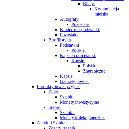
Bilety
Komunikacja
miejska
Autografy
Pozostałe
Kinder-niespodzianki
Pozostałe
Birofilistyka
Podstawki
Polskie
Kapsle i porcelanki
Kapsle
Polskie
Zagraniczne
Kapsle
Gadżety piwne
Produkty inwestycyjne
Złoto
Sztabki
Monety inwestycyjne
Srebro
Sztabki
Monety kolekcjonerskie
Antyki i Sztuka
Zegary, zegarki