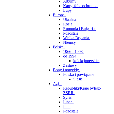
Albumy
Karty, folie ochronne
Lupy
Europa
Ukraina
Rosja
Rumunia i Bułgaria
Pozostałe
Wielka Brytania
Niemcy
Polska
1966 - 1993
od 1994
kolekcjonerskie
Zestawy
Bony i notgeldy
Polska i powiązane
Śląsk
Azja
Republiki/Kraje byłego
ZSRR
Syria
Liban
Iran
Pozostałe