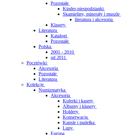
Pozostałe
Kinder-niespodzianki
Skamieliny, minerały i muszle
literatura i akcesoria
Klasery
Literatura
Katalogi
Pozostałe
Polska
2001 - 2010
od 2011
Pocztówki
Akcesoria
Pozostałe
Literatura
Kolekcje
Numizmatyka
Akcesoria
Kuferki i kasety
Albumy i klasery
Holdery
Konserwacja
Kapsle i pudełka
Lupy
Europa