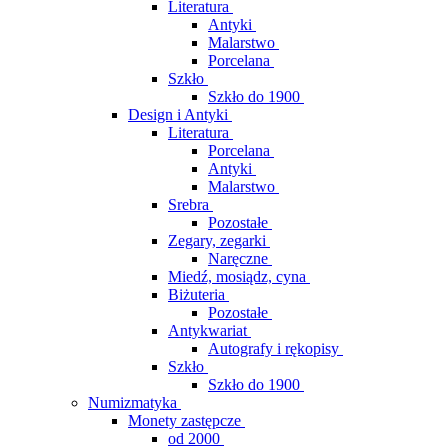
Literatura
Antyki
Malarstwo
Porcelana
Szkło
Szkło do 1900
Design i Antyki
Literatura
Porcelana
Antyki
Malarstwo
Srebra
Pozostałe
Zegary, zegarki
Naręczne
Miedź, mosiądz, cyna
Biżuteria
Pozostałe
Antykwariat
Autografy i rękopisy
Szkło
Szkło do 1900
Numizmatyka
Monety zastępcze
od 2000