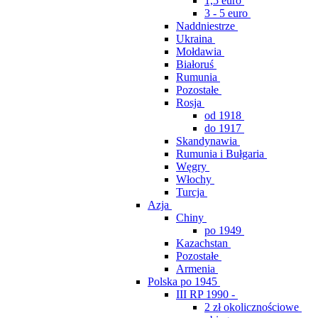
1,5 euro
3 - 5 euro
Naddniestrze
Ukraina
Mołdawia
Białoruś
Rumunia
Pozostałe
Rosja
od 1918
do 1917
Skandynawia
Rumunia i Bułgaria
Węgry
Włochy
Turcja
Azja
Chiny
po 1949
Kazachstan
Pozostałe
Armenia
Polska po 1945
III RP 1990 -
2 zł okolicznościowe