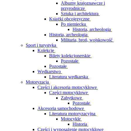
Albumy krajoznawcze i
przyrodnicze
Sztuka i architektura
Książki obcojęzyczne
Po niemiecku
Historia, archeologia
Historia, archeologia
Militaria, broń, wojskowość
Sport i turystyka
Kolekcje
Bilety kolekcjonerskie
Pozostałe
Pozostałe
Wędkarstwo
Literatura wędkarska
Motoryzacja
Części i akcesoria motocyklowe
Części motocyklowe
Zabytkowe
Pozostałe
Akcesoria samochodowe
Literatura motoryzacyjna
Motocykle
Historia
Części i wyposażenie motocyklowe