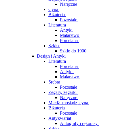
Naręczne
Cyna
Biżuteria
Pozostałe
Literatura
Antyki
Malarstwo
Porcelana
Szkło
Szkło do 1900
Design i Antyki
Literatura
Porcelana
Antyki
Malarstwo
Srebra
Pozostałe
Zegary, zegarki
Naręczne
Miedź, mosiądz, cyna
Biżuteria
Pozostałe
Antykwariat
Autografy i rękopisy
Szkło