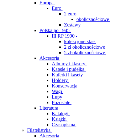
Europa
Euro
2 euro
okolicznościowe
Zestawy
Polska po 1945
III RP 1990 -
kolekcjonerskie
2 zł okolicznościowe
5 zł okolicznościowe
Akcesoria
Albumy i klasery
Kapsle i pudełka
Kuferki i kasety
Holdery
Konserwacja
Wagi
Lupy
Pozostałe
Literatura
Katalogi
Książki
Czasopisma
Filatelistyka
Akcesoria