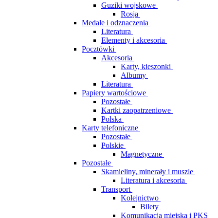
Guziki wojskowe
Rosja
Medale i odznaczenia
Literatura
Elementy i akcesoria
Pocztówki
Akcesoria
Karty, kieszonki
Albumy
Literatura
Papiery wartościowe
Pozostałe
Kartki zaopatrzeniowe
Polska
Karty telefoniczne
Pozostałe
Polskie
Magnetyczne
Pozostałe
Skamieliny, minerały i muszle
Literatura i akcesoria
Transport
Kolejnictwo
Bilety
Komunikacja miejska i PKS