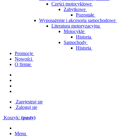
Części motocyklowe
Zabytkowe
Pozostałe
Wyposażenie i akcesoria samochodowe
Literatura motoryzacyjna
Motocykle
Historia
Samochody
Historia
Promocje
Nowości
O firmie
Zarejestruj się
Zaloguj się
Koszyk:
(pusty)
Menu