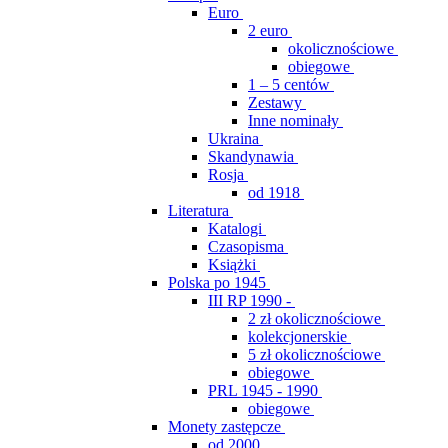
Euro
2 euro
okolicznościowe
obiegowe
1 – 5 centów
Zestawy
Inne nominały
Ukraina
Skandynawia
Rosja
od 1918
Literatura
Katalogi
Czasopisma
Książki
Polska po 1945
III RP 1990 -
2 zł okolicznościowe
kolekcjonerskie
5 zł okolicznościowe
obiegowe
PRL 1945 - 1990
obiegowe
Monety zastępcze
od 2000