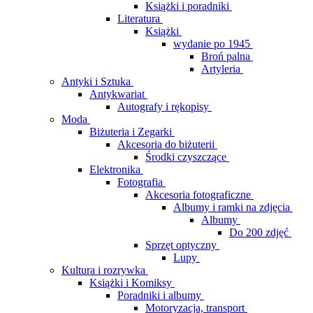
Książki i poradniki
Literatura
Książki
wydanie po 1945
Broń palna
Artyleria
Antyki i Sztuka
Antykwariat
Autografy i rękopisy
Moda
Biżuteria i Zegarki
Akcesoria do biżuterii
Środki czyszczące
Elektronika
Fotografia
Akcesoria fotograficzne
Albumy i ramki na zdjęcia
Albumy
Do 200 zdjęć
Sprzęt optyczny
Lupy
Kultura i rozrywka
Książki i Komiksy
Poradniki i albumy
Motoryzacja, transport