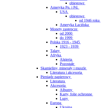
obiegowe
Ameryka Pn. i Pd.
USA
obiegowe
od 1946 roku
Ameryka Łacińska
Monety zastępcze
od 2000
do 1999
Polska 1916 - 1945
1923 - 1939
Talary
Afryka
Algieria
Pozostałe
Skamieliny, minerały i muszle
Literatura i akcesoria
Pieniądz papierowy
Literatura
Akcesoria
Albumy
Karty, folie ochronne
Lupy
Europa
Ukraina