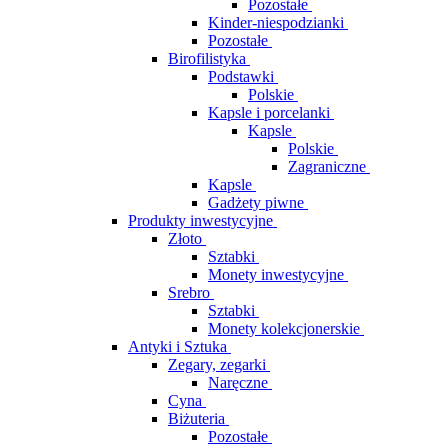
Pozostałe
Kinder-niespodzianki
Pozostałe
Birofilistyka
Podstawki
Polskie
Kapsle i porcelanki
Kapsle
Polskie
Zagraniczne
Kapsle
Gadżety piwne
Produkty inwestycyjne
Złoto
Sztabki
Monety inwestycyjne
Srebro
Sztabki
Monety kolekcjonerskie
Antyki i Sztuka
Zegary, zegarki
Naręczne
Cyna
Biżuteria
Pozostałe