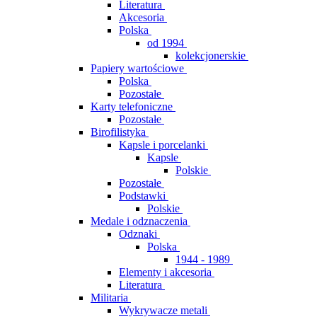
Literatura
Akcesoria
Polska
od 1994
kolekcjonerskie
Papiery wartościowe
Polska
Pozostałe
Karty telefoniczne
Pozostałe
Birofilistyka
Kapsle i porcelanki
Kapsle
Polskie
Pozostałe
Podstawki
Polskie
Medale i odznaczenia
Odznaki
Polska
1944 - 1989
Elementy i akcesoria
Literatura
Militaria
Wykrywacze metali