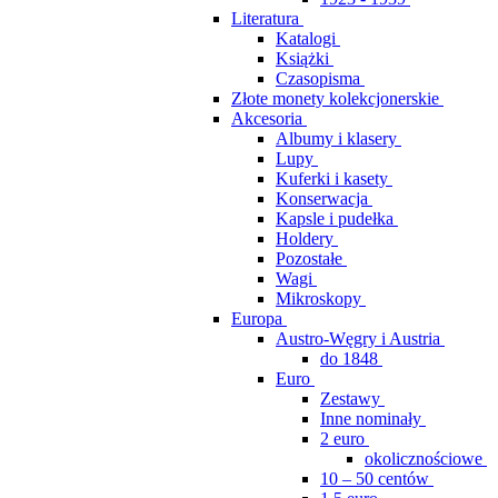
Literatura
Katalogi
Książki
Czasopisma
Złote monety kolekcjonerskie
Akcesoria
Albumy i klasery
Lupy
Kuferki i kasety
Konserwacja
Kapsle i pudełka
Holdery
Pozostałe
Wagi
Mikroskopy
Europa
Austro-Węgry i Austria
do 1848
Euro
Zestawy
Inne nominały
2 euro
okolicznościowe
10 – 50 centów