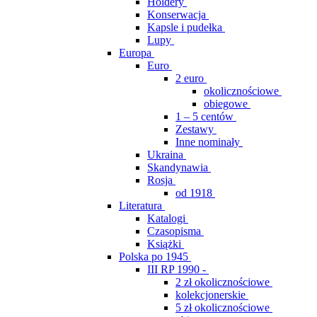
Holdery
Konserwacja
Kapsle i pudełka
Lupy
Europa
Euro
2 euro
okolicznościowe
obiegowe
1 – 5 centów
Zestawy
Inne nominały
Ukraina
Skandynawia
Rosja
od 1918
Literatura
Katalogi
Czasopisma
Książki
Polska po 1945
III RP 1990 -
2 zł okolicznościowe
kolekcjonerskie
5 zł okolicznościowe