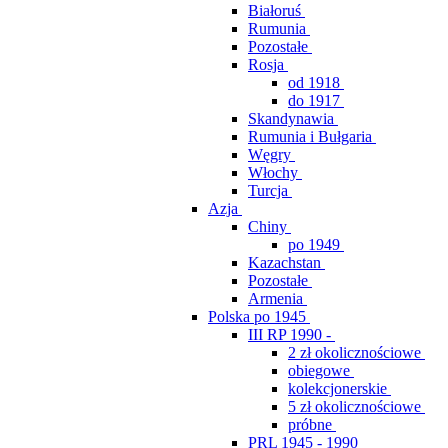
Białoruś
Rumunia
Pozostałe
Rosja
od 1918
do 1917
Skandynawia
Rumunia i Bułgaria
Węgry
Włochy
Turcja
Azja
Chiny
po 1949
Kazachstan
Pozostałe
Armenia
Polska po 1945
III RP 1990 -
2 zł okolicznościowe
obiegowe
kolekcjonerskie
5 zł okolicznościowe
próbne
PRL 1945 - 1990