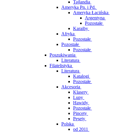
Tajlandia
Ameryka Pn. i Pd.
Ameryka Łacińska
Argentyna
Pozostałe
Karaiby
Afryka
Pozostałe
Pozostałe
Pozostałe
Poszukiwania
Literatura
Filatelistyka
Literatura
Katalogi
Pozostałe
Akcesoria
Klasery
Lupy
Hawidy
Pozostałe
Pincety
Pęsety
Polska
od 2011