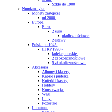
Szkło do 1900
Numizmatyka
Monety zastępcze
od 2000
Europa
Euro
2 euro
okolicznościowe
Zestawy
Polska po 1945
III RP 1990 -
kolekcjonerskie
2 zł okolicznościowe
5 zł okolicznościowe
Akcesoria
Albumy i klasery
Kapsle i pudełka
Kuferki i kasety
Holdery
Konserwacja
Wagi
Lupy
Pozostałe
Literatura