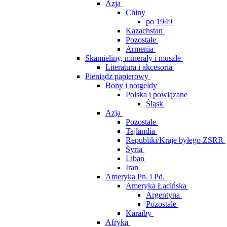
Azja
Chiny
po 1949
Kazachstan
Pozostałe
Armenia
Skamieliny, minerały i muszle
Literatura i akcesoria
Pieniądz papierowy
Bony i notgeldy
Polska i powiązane
Śląsk
Azja
Pozostałe
Tajlandia
Republiki/Kraje byłego ZSRR
Syria
Liban
Iran
Ameryka Pn. i Pd.
Ameryka Łacińska
Argentyna
Pozostałe
Karaiby
Afryka