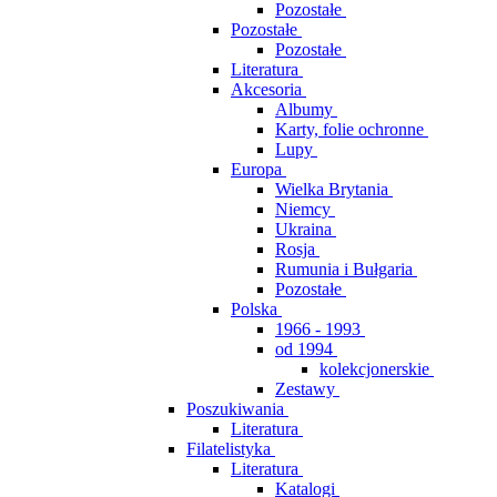
Pozostałe
Pozostałe
Pozostałe
Literatura
Akcesoria
Albumy
Karty, folie ochronne
Lupy
Europa
Wielka Brytania
Niemcy
Ukraina
Rosja
Rumunia i Bułgaria
Pozostałe
Polska
1966 - 1993
od 1994
kolekcjonerskie
Zestawy
Poszukiwania
Literatura
Filatelistyka
Literatura
Katalogi