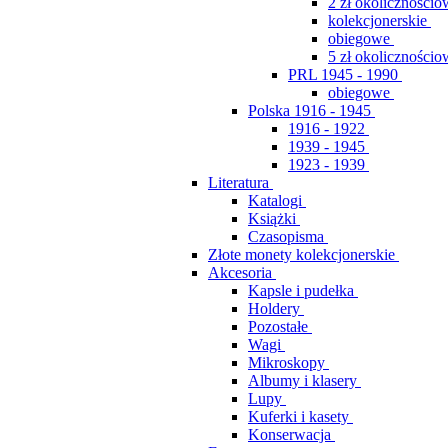
2 zł okolicznościo
kolekcjonerskie
obiegowe
5 zł okolicznościo
PRL 1945 - 1990
obiegowe
Polska 1916 - 1945
1916 - 1922
1939 - 1945
1923 - 1939
Literatura
Katalogi
Książki
Czasopisma
Złote monety kolekcjonerskie
Akcesoria
Kapsle i pudełka
Holdery
Pozostałe
Wagi
Mikroskopy
Albumy i klasery
Lupy
Kuferki i kasety
Konserwacja