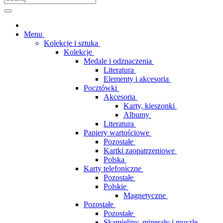
Menu
Kolekcje i sztuka
Kolekcje
Medale i odznaczenia
Literatura
Elementy i akcesoria
Pocztówki
Akcesoria
Karty, kieszonki
Albumy
Literatura
Papiery wartościowe
Pozostałe
Kartki zaopatrzeniowe
Polska
Karty telefoniczne
Pozostałe
Polskie
Magnetyczne
Pozostałe
Pozostałe
Skamieliny, minerały i muszle