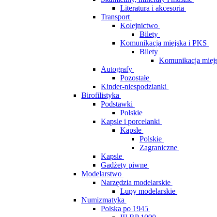
Literatura i akcesoria
Transport
Kolejnictwo
Bilety
Komunikacja miejska i PKS
Bilety
Komunikacja miej
Autografy
Pozostałe
Kinder-niespodzianki
Birofilistyka
Podstawki
Polskie
Kapsle i porcelanki
Kapsle
Polskie
Zagraniczne
Kapsle
Gadżety piwne
Modelarstwo
Narzędzia modelarskie
Lupy modelarskie
Numizmatyka
Polska po 1945