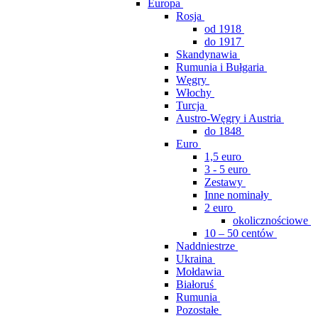
Europa
Rosja
od 1918
do 1917
Skandynawia
Rumunia i Bułgaria
Węgry
Włochy
Turcja
Austro-Węgry i Austria
do 1848
Euro
1,5 euro
3 - 5 euro
Zestawy
Inne nominały
2 euro
okolicznościowe
10 – 50 centów
Naddniestrze
Ukraina
Mołdawia
Białoruś
Rumunia
Pozostałe