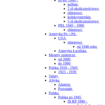
III RP 1990 -
próbne
2 zł okolicznościowe
obiegowe
kolekcjonerskie
5 zł okolicznościowe
PRL 1945 - 1990
obiegowe
Ameryka Pn. i Pd.
USA
obiegowe
od 1946 roku
Ameryka Łacińska
Monety zastępcze
od 2000
do 1999
Polska 1916 - 1945
1923 - 1939
Talary
Afryka
Algieria
Pozostałe
Polska
Polska po 1945
III RP 1990 -