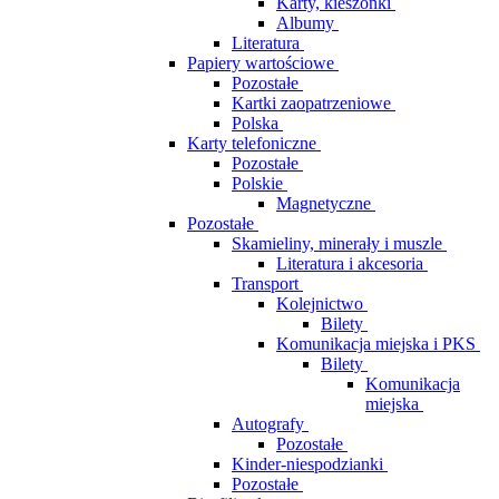
Karty, kieszonki
Albumy
Literatura
Papiery wartościowe
Pozostałe
Kartki zaopatrzeniowe
Polska
Karty telefoniczne
Pozostałe
Polskie
Magnetyczne
Pozostałe
Skamieliny, minerały i muszle
Literatura i akcesoria
Transport
Kolejnictwo
Bilety
Komunikacja miejska i PKS
Bilety
Komunikacja
miejska
Autografy
Pozostałe
Kinder-niespodzianki
Pozostałe