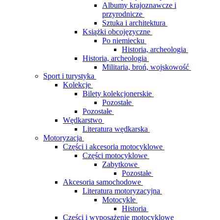
Albumy krajoznawcze i
przyrodnicze
Sztuka i architektura
Książki obcojęzyczne
Po niemiecku
Historia, archeologia
Historia, archeologia
Militaria, broń, wojskowość
Sport i turystyka
Kolekcje
Bilety kolekcjonerskie
Pozostałe
Pozostałe
Wędkarstwo
Literatura wędkarska
Motoryzacja
Części i akcesoria motocyklowe
Części motocyklowe
Zabytkowe
Pozostałe
Akcesoria samochodowe
Literatura motoryzacyjna
Motocykle
Historia
Części i wyposażenie motocyklowe