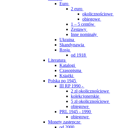
Euro
2 euro
okolicznościowe
obiegowe
1 – 5 centów
Zestawy
Inne nominały
Ukraina
Skandynawia
Rosja
od 1918
Literatura
Katalogi
Czasopisma
Książki
Polska po 1945
III RP 1990 -
2 zł okolicznościowe
kolekcjonerskie
5 zł okolicznościowe
obiegowe
PRL 1945 - 1990
obiegowe
Monety zastępcze
od 2000