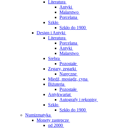
Literatura
Antyki
Malarstwo
Porcelana
Szkło
Szkło do 1900
Design i Antyki
Literatura
Porcelana
Antyki
Malarstwo
Srebra
Pozostałe
Zegary, zegarki
Naręczne
Miedź, mosiądz, cyna
Biżuteria
Pozostałe
Antykwariat
Autografy i rękopisy
Szkło
Szkło do 1900
Numizmatyka
Monety zastępcze
od 2000