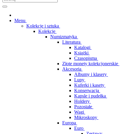
Menu
Kolekcje i sztuka
Kolekcje
Numizmatyka
Literatura
Katalogi
Książki
Czasopisma
Złote monety kolekcjonerskie
Akcesoria
Albumy i klasery
Lupy
Kuferki i kasety
Konserwacja
Kapsle i pudełka
Holdery
Pozostałe
Wagi
Mikroskopy
Europa
Euro
Zestawy