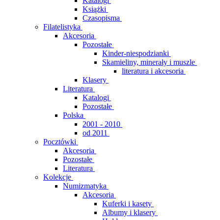
Katalogi
Książki
Czasopisma
Filatelistyka
Akcesoria
Pozostałe
Kinder-niespodzianki
Skamieliny, minerały i muszle
literatura i akcesoria
Klasery
Literatura
Katalogi
Pozostałe
Polska
2001 - 2010
od 2011
Pocztówki
Akcesoria
Pozostałe
Literatura
Kolekcje
Numizmatyka
Akcesoria
Kuferki i kasety
Albumy i klasery