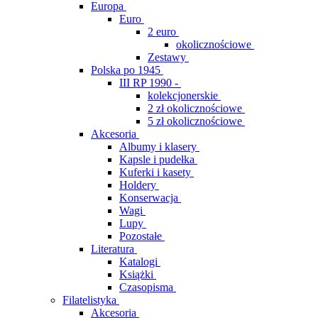
Europa
Euro
2 euro
okolicznościowe
Zestawy
Polska po 1945
III RP 1990 -
kolekcjonerskie
2 zł okolicznościowe
5 zł okolicznościowe
Akcesoria
Albumy i klasery
Kapsle i pudełka
Kuferki i kasety
Holdery
Konserwacja
Wagi
Lupy
Pozostałe
Literatura
Katalogi
Książki
Czasopisma
Filatelistyka
Akcesoria