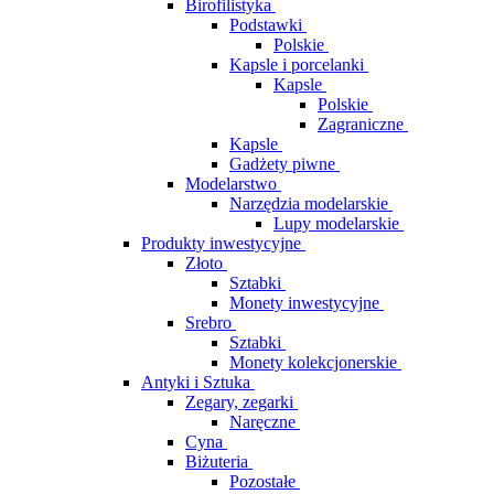
Birofilistyka
Podstawki
Polskie
Kapsle i porcelanki
Kapsle
Polskie
Zagraniczne
Kapsle
Gadżety piwne
Modelarstwo
Narzędzia modelarskie
Lupy modelarskie
Produkty inwestycyjne
Złoto
Sztabki
Monety inwestycyjne
Srebro
Sztabki
Monety kolekcjonerskie
Antyki i Sztuka
Zegary, zegarki
Naręczne
Cyna
Biżuteria
Pozostałe