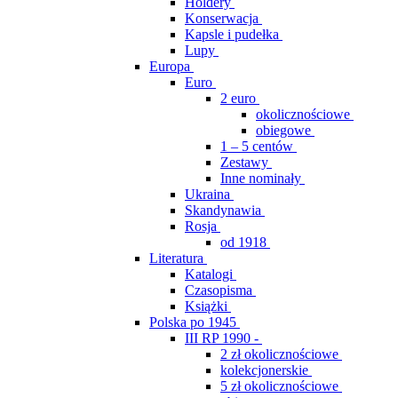
Holdery
Konserwacja
Kapsle i pudełka
Lupy
Europa
Euro
2 euro
okolicznościowe
obiegowe
1 – 5 centów
Zestawy
Inne nominały
Ukraina
Skandynawia
Rosja
od 1918
Literatura
Katalogi
Czasopisma
Książki
Polska po 1945
III RP 1990 -
2 zł okolicznościowe
kolekcjonerskie
5 zł okolicznościowe