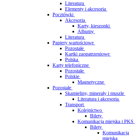
Literatura
Elementy i akcesoria
Pocztówki
Akcesoria
Karty, kieszonki
Albumy
Literatura
Papiery wartościowe
Pozostałe
Kartki zaopatrzeniowe
Polska
Karty telefoniczne
Pozostałe
Polskie
Magnetyczne
Pozostałe
Skamieliny, minerały i muszle
Literatura i akcesoria
Transport
Kolejnictwo
Bilety
Komunikacja miejska i PKS
Bilety
Komunikacja
miejska