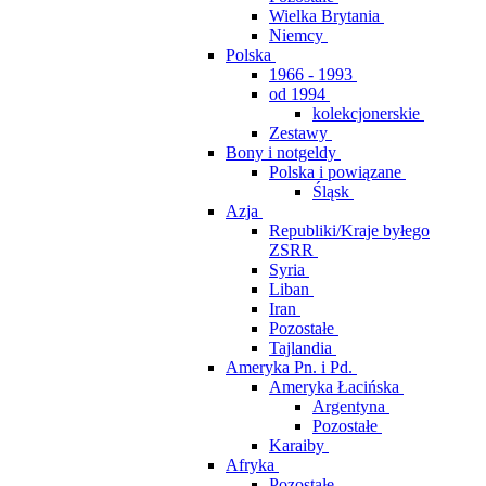
Wielka Brytania
Niemcy
Polska
1966 - 1993
od 1994
kolekcjonerskie
Zestawy
Bony i notgeldy
Polska i powiązane
Śląsk
Azja
Republiki/Kraje byłego
ZSRR
Syria
Liban
Iran
Pozostałe
Tajlandia
Ameryka Pn. i Pd.
Ameryka Łacińska
Argentyna
Pozostałe
Karaiby
Afryka
Pozostałe