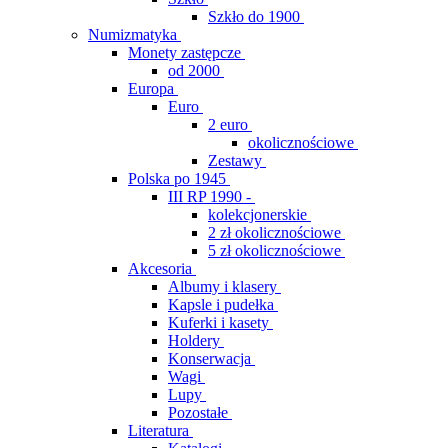
Szkło do 1900
Numizmatyka
Monety zastępcze
od 2000
Europa
Euro
2 euro
okolicznościowe
Zestawy
Polska po 1945
III RP 1990 -
kolekcjonerskie
2 zł okolicznościowe
5 zł okolicznościowe
Akcesoria
Albumy i klasery
Kapsle i pudełka
Kuferki i kasety
Holdery
Konserwacja
Wagi
Lupy
Pozostałe
Literatura