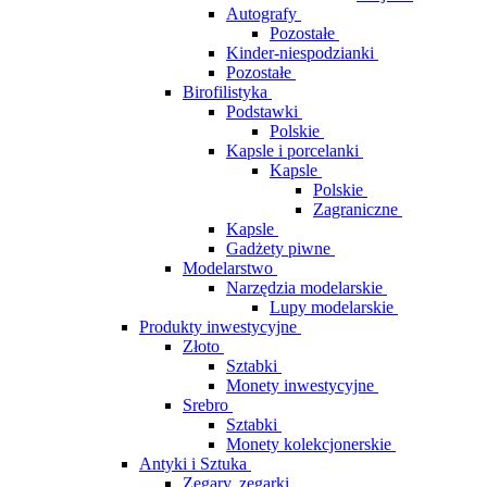
Autografy
Pozostałe
Kinder-niespodzianki
Pozostałe
Birofilistyka
Podstawki
Polskie
Kapsle i porcelanki
Kapsle
Polskie
Zagraniczne
Kapsle
Gadżety piwne
Modelarstwo
Narzędzia modelarskie
Lupy modelarskie
Produkty inwestycyjne
Złoto
Sztabki
Monety inwestycyjne
Srebro
Sztabki
Monety kolekcjonerskie
Antyki i Sztuka
Zegary, zegarki