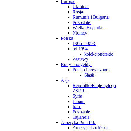
Europa
Ukraina
Rosja
Rumunia i Bułgaria
Pozostałe
Wielka Brytania
Niemcy
Polska
1966 - 1993
od 1994
kolekcjonerskie
Zestawy
Bony i notgeldy
Polska i powiązane
Śląsk
Azja
Republiki/Kraje byłego
ZSRR
Syria
Liban
Iran
Pozostałe
Tajlandia
Ameryka Pn. i Pd.
Ameryka Łacińska