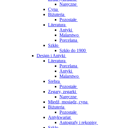
Naręczne
Cyna
Biżuteria
Pozostałe
Literatura
Antyki
Malarstwo
Porcelana
Szkło
Szkło do 1900
Design i Antyki
Literatura
Porcelana
Antyki
Malarstwo
Srebra
Pozostałe
Zegary, zegarki
Naręczne
Miedź, mosiądz, cyna
Biżuteria
Pozostałe
Antykwariat
Autografy i rękopisy
Szkło