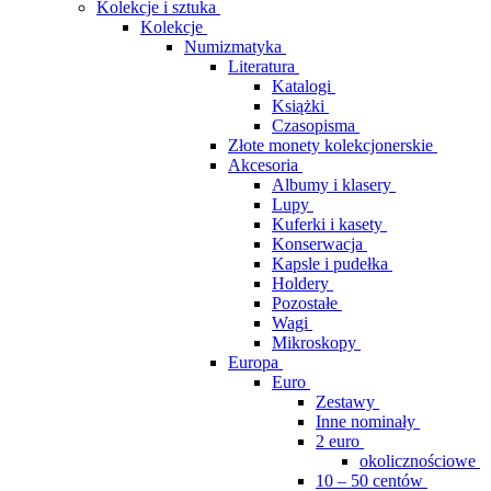
Kolekcje i sztuka
Kolekcje
Numizmatyka
Literatura
Katalogi
Książki
Czasopisma
Złote monety kolekcjonerskie
Akcesoria
Albumy i klasery
Lupy
Kuferki i kasety
Konserwacja
Kapsle i pudełka
Holdery
Pozostałe
Wagi
Mikroskopy
Europa
Euro
Zestawy
Inne nominały
2 euro
okolicznościowe
10 – 50 centów