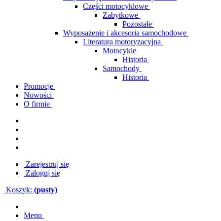
Części motocyklowe
Zabytkowe
Pozostałe
Wyposażenie i akcesoria samochodowe
Literatura motoryzacyjna
Motocykle
Historia
Samochody
Historia
Promocje
Nowości
O firmie
Zarejestruj się
Zaloguj się
Koszyk:
(pusty)
Menu