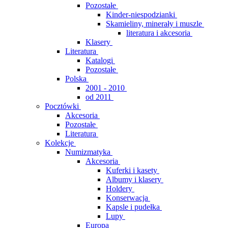
Pozostałe
Kinder-niespodzianki
Skamieliny, minerały i muszle
literatura i akcesoria
Klasery
Literatura
Katalogi
Pozostałe
Polska
2001 - 2010
od 2011
Pocztówki
Akcesoria
Pozostałe
Literatura
Kolekcje
Numizmatyka
Akcesoria
Kuferki i kasety
Albumy i klasery
Holdery
Konserwacja
Kapsle i pudełka
Lupy
Europa