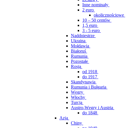
Inne nominały
2 euro
okolicznościowe
10 – 50 centów
1,5 euro
3 - 5 euro
Naddniestrze
Ukraina
Mołdawia
Białoruś
Rumunia
Pozostałe
Rosja
od 1918
do 1917
Skandynawia
Rumunia i Bułgaria
Węgry
Włochy
Turcja
Austro-Węgry i Austria
do 1848
Azja
Chiny