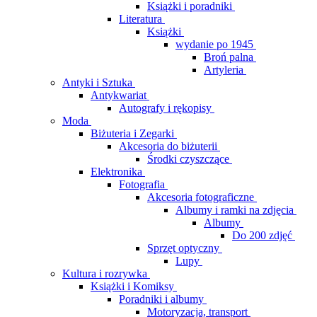
Książki i poradniki
Literatura
Książki
wydanie po 1945
Broń palna
Artyleria
Antyki i Sztuka
Antykwariat
Autografy i rękopisy
Moda
Biżuteria i Zegarki
Akcesoria do biżuterii
Środki czyszczące
Elektronika
Fotografia
Akcesoria fotograficzne
Albumy i ramki na zdjęcia
Albumy
Do 200 zdjęć
Sprzęt optyczny
Lupy
Kultura i rozrywka
Książki i Komiksy
Poradniki i albumy
Motoryzacja, transport