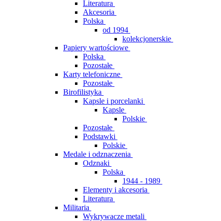
Literatura
Akcesoria
Polska
od 1994
kolekcjonerskie
Papiery wartościowe
Polska
Pozostałe
Karty telefoniczne
Pozostałe
Birofilistyka
Kapsle i porcelanki
Kapsle
Polskie
Pozostałe
Podstawki
Polskie
Medale i odznaczenia
Odznaki
Polska
1944 - 1989
Elementy i akcesoria
Literatura
Militaria
Wykrywacze metali