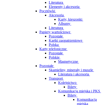
Literatura
Elementy i akcesoria
Pocztówki
Akcesoria
Karty, kieszonki
Albumy
Literatura
Papiery wartościowe
Pozostałe
Kartki zaopatrzeniowe
Polska
Karty telefoniczne
Pozostałe
Polskie
Magnetyczne
Pozostałe
Skamieliny, minerały i muszle
Literatura i akcesoria
Transport
Kolejnictwo
Bilety
Komunikacja miejska i PKS
Bilety
Komunikacja
miejska