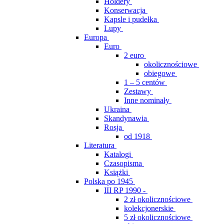
Holdery
Konserwacja
Kapsle i pudełka
Lupy
Europa
Euro
2 euro
okolicznościowe
obiegowe
1 – 5 centów
Zestawy
Inne nominały
Ukraina
Skandynawia
Rosja
od 1918
Literatura
Katalogi
Czasopisma
Książki
Polska po 1945
III RP 1990 -
2 zł okolicznościowe
kolekcjonerskie
5 zł okolicznościowe