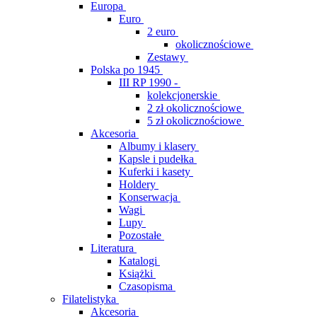
Europa
Euro
2 euro
okolicznościowe
Zestawy
Polska po 1945
III RP 1990 -
kolekcjonerskie
2 zł okolicznościowe
5 zł okolicznościowe
Akcesoria
Albumy i klasery
Kapsle i pudełka
Kuferki i kasety
Holdery
Konserwacja
Wagi
Lupy
Pozostałe
Literatura
Katalogi
Książki
Czasopisma
Filatelistyka
Akcesoria