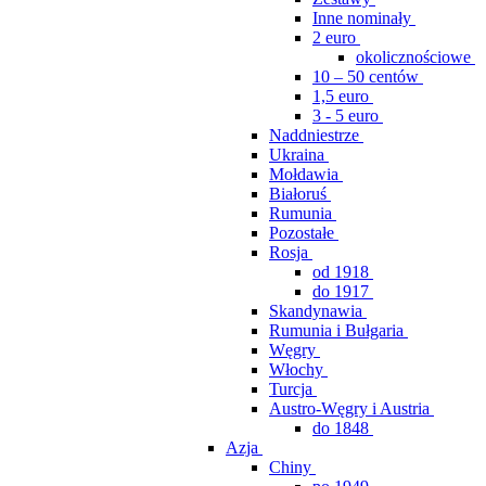
Inne nominały
2 euro
okolicznościowe
10 – 50 centów
1,5 euro
3 - 5 euro
Naddniestrze
Ukraina
Mołdawia
Białoruś
Rumunia
Pozostałe
Rosja
od 1918
do 1917
Skandynawia
Rumunia i Bułgaria
Węgry
Włochy
Turcja
Austro-Węgry i Austria
do 1848
Azja
Chiny