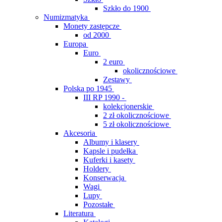
Szkło do 1900
Numizmatyka
Monety zastępcze
od 2000
Europa
Euro
2 euro
okolicznościowe
Zestawy
Polska po 1945
III RP 1990 -
kolekcjonerskie
2 zł okolicznościowe
5 zł okolicznościowe
Akcesoria
Albumy i klasery
Kapsle i pudełka
Kuferki i kasety
Holdery
Konserwacja
Wagi
Lupy
Pozostałe
Literatura