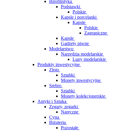
Birofilistyka
Podstawki
Polskie
Kapsle i porcelanki
Kapsle
Polskie
Zagraniczne
Kapsle
Gadżety piwne
Modelarstwo
Narzędzia modelarskie
Lupy modelarskie
Produkty inwestycyjne
Złoto
Sztabki
Monety inwestycyjne
Srebro
Sztabki
Monety kolekcjonerskie
Antyki i Sztuka
Zegary, zegarki
Naręczne
Cyna
Biżuteria
Pozostałe