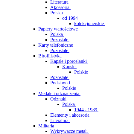
Literatura
Akcesoria
Polska
od 1994
kolekcjonerskie
Papiery wartościowe
Polska
Pozostałe
Karty telefoniczne
Pozostałe
Birofilistyka
Kapsle i porcelanki
Kapsle
Polskie
Pozostałe
Podstawki
Polskie
Medale i odznaczenia
Odznaki
Polska
1944 - 1989
Elementy i akcesoria
Literatura
Militaria
Wykrywacze metali