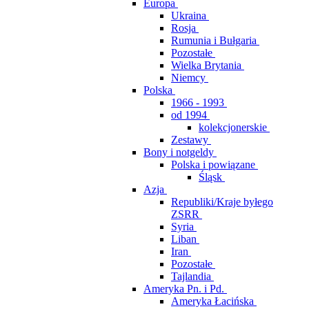
Europa
Ukraina
Rosja
Rumunia i Bułgaria
Pozostałe
Wielka Brytania
Niemcy
Polska
1966 - 1993
od 1994
kolekcjonerskie
Zestawy
Bony i notgeldy
Polska i powiązane
Śląsk
Azja
Republiki/Kraje byłego
ZSRR
Syria
Liban
Iran
Pozostałe
Tajlandia
Ameryka Pn. i Pd.
Ameryka Łacińska