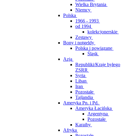
Wielka Brytania
Niemcy
Polska
1966 - 1993
od 1994
kolekcjonerskie
Zestawy
Bony i notgeldy
Polska i powiązane
Śląsk
Azja
Republiki/Kraje byłego
ZSRR
Syria
Liban
Iran
Pozostałe
Tajlandia
Ameryka Pn. i Pd.
Ameryka Łacińska
Argentyna
Pozostałe
Karaiby
Afryka
Pozostałe