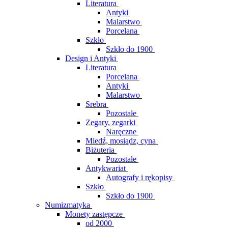
Literatura
Antyki
Malarstwo
Porcelana
Szkło
Szkło do 1900
Design i Antyki
Literatura
Porcelana
Antyki
Malarstwo
Srebra
Pozostałe
Zegary, zegarki
Naręczne
Miedź, mosiądz, cyna
Biżuteria
Pozostałe
Antykwariat
Autografy i rękopisy
Szkło
Szkło do 1900
Numizmatyka
Monety zastępcze
od 2000