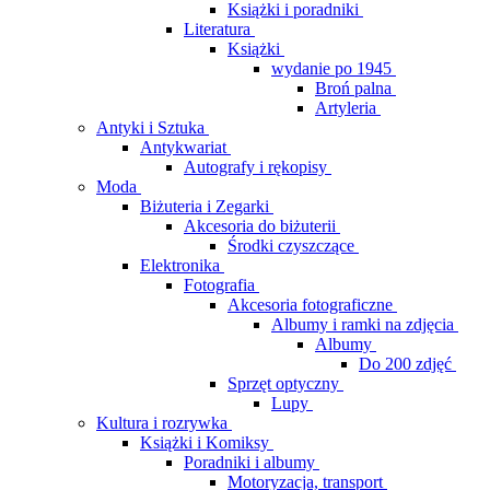
Książki i poradniki
Literatura
Książki
wydanie po 1945
Broń palna
Artyleria
Antyki i Sztuka
Antykwariat
Autografy i rękopisy
Moda
Biżuteria i Zegarki
Akcesoria do biżuterii
Środki czyszczące
Elektronika
Fotografia
Akcesoria fotograficzne
Albumy i ramki na zdjęcia
Albumy
Do 200 zdjęć
Sprzęt optyczny
Lupy
Kultura i rozrywka
Książki i Komiksy
Poradniki i albumy
Motoryzacja, transport