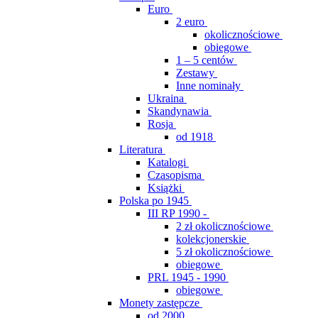
Euro
2 euro
okolicznościowe
obiegowe
1 – 5 centów
Zestawy
Inne nominały
Ukraina
Skandynawia
Rosja
od 1918
Literatura
Katalogi
Czasopisma
Książki
Polska po 1945
III RP 1990 -
2 zł okolicznościowe
kolekcjonerskie
5 zł okolicznościowe
obiegowe
PRL 1945 - 1990
obiegowe
Monety zastępcze
od 2000