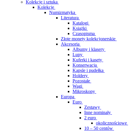
Kolekcje i sztuka
Kolekcje
Numizmatyka
Literatura
Katalogi
Książki
Czasopisma
Złote monety kolekcjonerskie
Akcesoria
Albumy i klasery
Lupy
Kuferki i kasety
Konserwacja
Kapsle i pudełka
Holdery
Pozostałe
Wagi
Mikroskopy
Europa
Euro
Zestawy
Inne nominały
2 euro
okolicznościowe
10 – 50 centów