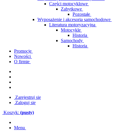
Części motocyklowe
Zabytkowe
Pozostałe
Wyposażenie i akcesoria samochodowe
Literatura motoryzacyjna
Motocykle
Historia
Samochody
Historia
Promocje
Nowości
O firmie
Zarejestruj się
Zaloguj się
Koszyk:
(pusty)
Menu