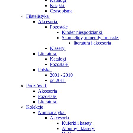
Katalogi
Książki
Czasopisma
Filatelistyka
Akcesoria
Pozostałe
Kinder-niespodzianki
Skamieliny, minerały i muszle
literatura i akcesoria
Klasery
Literatura
Katalogi
Pozostałe
Polska
2001 - 2010
od 2011
Pocztówki
Akcesoria
Pozostałe
Literatura
Kolekcje
Numizmatyka
Akcesoria
Kuferki i kasety
Albumy i klasery