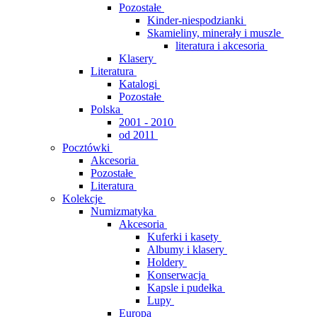
Pozostałe
Kinder-niespodzianki
Skamieliny, minerały i muszle
literatura i akcesoria
Klasery
Literatura
Katalogi
Pozostałe
Polska
2001 - 2010
od 2011
Pocztówki
Akcesoria
Pozostałe
Literatura
Kolekcje
Numizmatyka
Akcesoria
Kuferki i kasety
Albumy i klasery
Holdery
Konserwacja
Kapsle i pudełka
Lupy
Europa