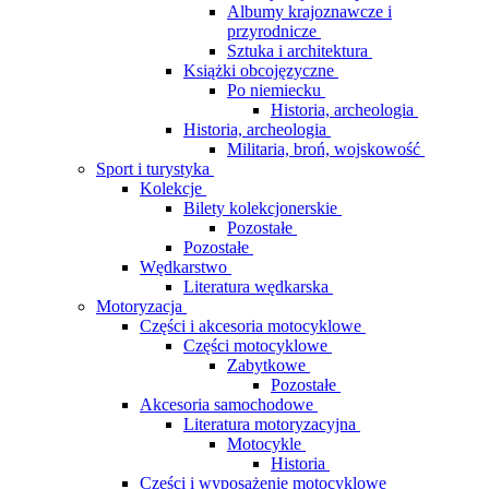
Albumy krajoznawcze i
przyrodnicze
Sztuka i architektura
Książki obcojęzyczne
Po niemiecku
Historia, archeologia
Historia, archeologia
Militaria, broń, wojskowość
Sport i turystyka
Kolekcje
Bilety kolekcjonerskie
Pozostałe
Pozostałe
Wędkarstwo
Literatura wędkarska
Motoryzacja
Części i akcesoria motocyklowe
Części motocyklowe
Zabytkowe
Pozostałe
Akcesoria samochodowe
Literatura motoryzacyjna
Motocykle
Historia
Części i wyposażenie motocyklowe