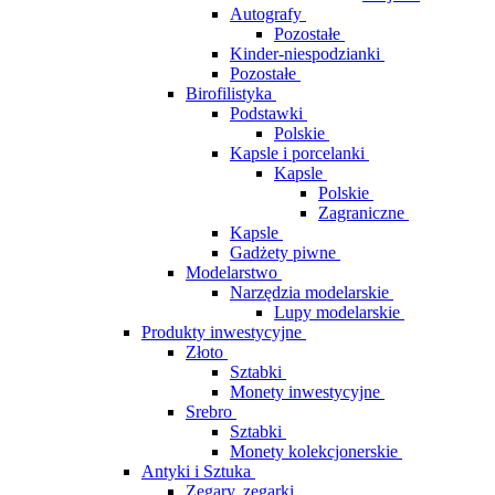
Autografy
Pozostałe
Kinder-niespodzianki
Pozostałe
Birofilistyka
Podstawki
Polskie
Kapsle i porcelanki
Kapsle
Polskie
Zagraniczne
Kapsle
Gadżety piwne
Modelarstwo
Narzędzia modelarskie
Lupy modelarskie
Produkty inwestycyjne
Złoto
Sztabki
Monety inwestycyjne
Srebro
Sztabki
Monety kolekcjonerskie
Antyki i Sztuka
Zegary, zegarki