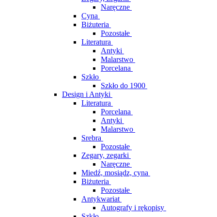
Naręczne
Cyna
Biżuteria
Pozostałe
Literatura
Antyki
Malarstwo
Porcelana
Szkło
Szkło do 1900
Design i Antyki
Literatura
Porcelana
Antyki
Malarstwo
Srebra
Pozostałe
Zegary, zegarki
Naręczne
Miedź, mosiądz, cyna
Biżuteria
Pozostałe
Antykwariat
Autografy i rękopisy
Szkło