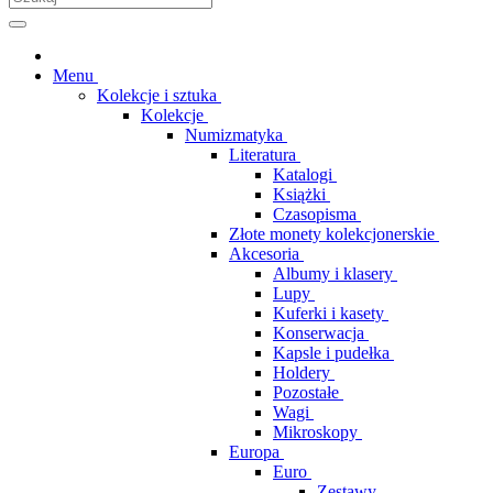
Menu
Kolekcje i sztuka
Kolekcje
Numizmatyka
Literatura
Katalogi
Książki
Czasopisma
Złote monety kolekcjonerskie
Akcesoria
Albumy i klasery
Lupy
Kuferki i kasety
Konserwacja
Kapsle i pudełka
Holdery
Pozostałe
Wagi
Mikroskopy
Europa
Euro
Zestawy