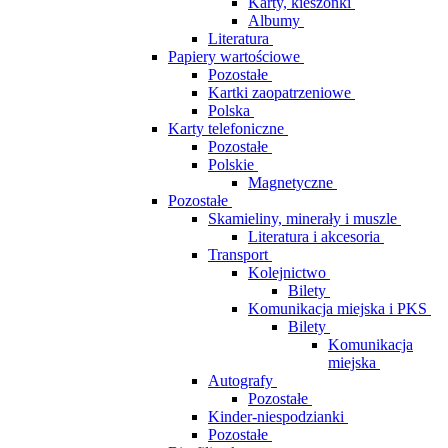
Karty, kieszonki
Albumy
Literatura
Papiery wartościowe
Pozostałe
Kartki zaopatrzeniowe
Polska
Karty telefoniczne
Pozostałe
Polskie
Magnetyczne
Pozostałe
Skamieliny, minerały i muszle
Literatura i akcesoria
Transport
Kolejnictwo
Bilety
Komunikacja miejska i PKS
Bilety
Komunikacja
miejska
Autografy
Pozostałe
Kinder-niespodzianki
Pozostałe