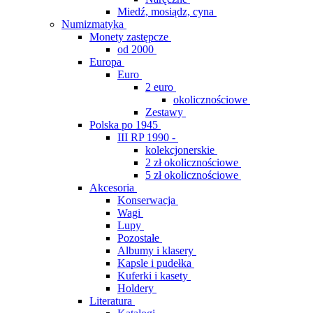
Miedź, mosiądz, cyna
Numizmatyka
Monety zastępcze
od 2000
Europa
Euro
2 euro
okolicznościowe
Zestawy
Polska po 1945
III RP 1990 -
kolekcjonerskie
2 zł okolicznościowe
5 zł okolicznościowe
Akcesoria
Konserwacja
Wagi
Lupy
Pozostałe
Albumy i klasery
Kapsle i pudełka
Kuferki i kasety
Holdery
Literatura