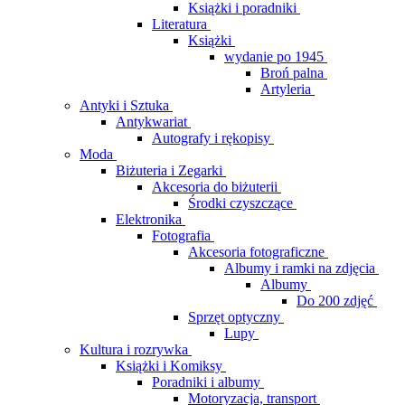
Książki i poradniki
Literatura
Książki
wydanie po 1945
Broń palna
Artyleria
Antyki i Sztuka
Antykwariat
Autografy i rękopisy
Moda
Biżuteria i Zegarki
Akcesoria do biżuterii
Środki czyszczące
Elektronika
Fotografia
Akcesoria fotograficzne
Albumy i ramki na zdjęcia
Albumy
Do 200 zdjęć
Sprzęt optyczny
Lupy
Kultura i rozrywka
Książki i Komiksy
Poradniki i albumy
Motoryzacja, transport