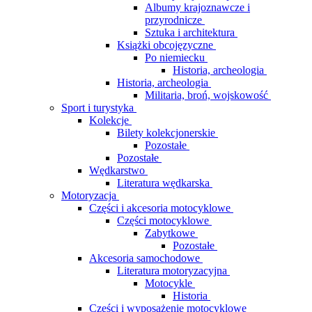
Albumy krajoznawcze i
przyrodnicze
Sztuka i architektura
Książki obcojęzyczne
Po niemiecku
Historia, archeologia
Historia, archeologia
Militaria, broń, wojskowość
Sport i turystyka
Kolekcje
Bilety kolekcjonerskie
Pozostałe
Pozostałe
Wędkarstwo
Literatura wędkarska
Motoryzacja
Części i akcesoria motocyklowe
Części motocyklowe
Zabytkowe
Pozostałe
Akcesoria samochodowe
Literatura motoryzacyjna
Motocykle
Historia
Części i wyposażenie motocyklowe