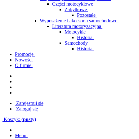
Części motocyklowe
Zabytkowe
Pozostałe
Wyposażenie i akcesoria samochodowe
Literatura motoryzacyjna
Motocykle
Historia
Samochody
Historia
Promocje
Nowości
O firmie
Zarejestruj się
Zaloguj się
Koszyk:
(pusty)
Menu