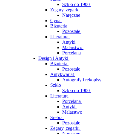
Szkło do 1900
Zegary, zegarki
Naręczne
Cyna
Biżuteria
Pozostałe
Literatura
Antyki
Malarstwo
Porcelana
Design i Antyki
Biżuteria
Pozostałe
Antykwariat
Autografy i rękopisy
Szkło
Szkło do 1900
Literatura
Porcelana
Antyki
Malarstwo
Srebra
Pozostałe
Zegary, zegarki
Naręczne