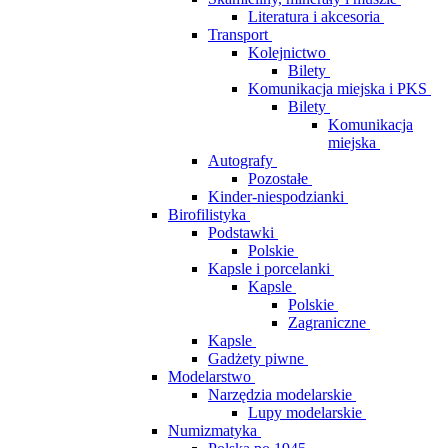
Literatura i akcesoria
Transport
Kolejnictwo
Bilety
Komunikacja miejska i PKS
Bilety
Komunikacja
miejska
Autografy
Pozostałe
Kinder-niespodzianki
Birofilistyka
Podstawki
Polskie
Kapsle i porcelanki
Kapsle
Polskie
Zagraniczne
Kapsle
Gadżety piwne
Modelarstwo
Narzędzia modelarskie
Lupy modelarskie
Numizmatyka