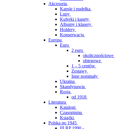
Akcesoria
Kapsle i pudełka
Lupy
Kuferki i kasety
Albumy i klasery
Holdery
Konserwacja
Europa
Euro
2 euro
okolicznościowe
obiegowe
1 – 5 centów
Zestawy
Inne nominały
Ukraina
Skandynawia
Rosja
od 1918
Literatura
Katalogi
Czasopisma
Książki
Polska po 1945
III RP 1990 -