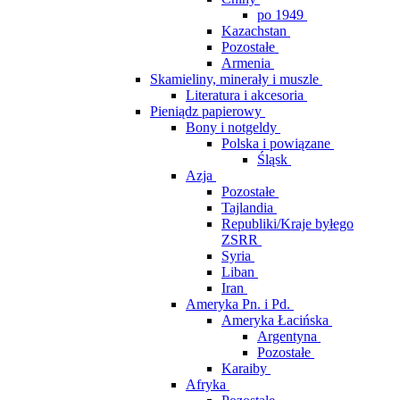
po 1949
Kazachstan
Pozostałe
Armenia
Skamieliny, minerały i muszle
Literatura i akcesoria
Pieniądz papierowy
Bony i notgeldy
Polska i powiązane
Śląsk
Azja
Pozostałe
Tajlandia
Republiki/Kraje byłego
ZSRR
Syria
Liban
Iran
Ameryka Pn. i Pd.
Ameryka Łacińska
Argentyna
Pozostałe
Karaiby
Afryka