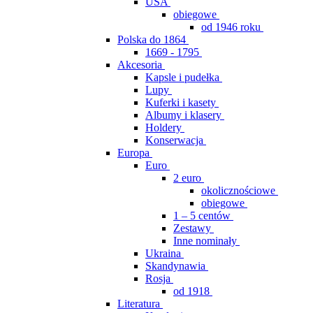
USA
obiegowe
od 1946 roku
Polska do 1864
1669 - 1795
Akcesoria
Kapsle i pudełka
Lupy
Kuferki i kasety
Albumy i klasery
Holdery
Konserwacja
Europa
Euro
2 euro
okolicznościowe
obiegowe
1 – 5 centów
Zestawy
Inne nominały
Ukraina
Skandynawia
Rosja
od 1918
Literatura