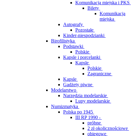
Komunikacja miejska i PKS
Bilety
Komunikacja
miejska
Autografy
Pozostałe
Kinder-niespodzianki
Birofilistyka
Podstawki
Polskie
Kapsle i porcelanki
Kapsle
Polskie
Zagraniczne
Kapsle
Gadżety piwne
Modelarstwo
Narzędzia modelarskie
Lupy modelarskie
Numizmatyka
Polska po 1945
III RP 1990 -
próbne
2 zł okolicznościowe
obiegowe