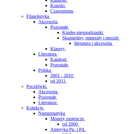
Katalogi
Książki
Czasopisma
Filatelistyka
Akcesoria
Pozostałe
Kinder-niespodzianki
Skamieliny, minerały i muszle
literatura i akcesoria
Klasery
Literatura
Katalogi
Pozostałe
Polska
2001 - 2010
od 2011
Pocztówki
Akcesoria
Pozostałe
Literatura
Kolekcje
Numizmatyka
Monety zastępcze
od 2000
Ameryka Pn. i Pd.