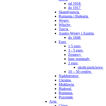
od 1918
do 1917
Skandynawia
Rumunia i Bułgaria
Węgry
Włochy
Turcja
Austro-Węgry i Austria
do 1848
Euro
1,5 euro
3 - 5 euro
Zestawy
Inne nominały
2 euro
okolicznościowe
10 – 50 centów
Naddniestrze
Ukraina
Mołdawia
Białoruś
Rumunia
Pozostałe
Azja
Chiny