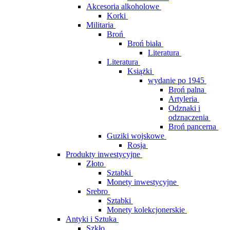
Akcesoria alkoholowe
Korki
Militaria
Broń
Broń biała
Literatura
Literatura
Książki
wydanie po 1945
Broń palna
Artyleria
Odznaki i
odznaczenia
Broń pancerna
Guziki wojskowe
Rosja
Produkty inwestycyjne
Złoto
Sztabki
Monety inwestycyjne
Srebro
Sztabki
Monety kolekcjonerskie
Antyki i Sztuka
Szkło