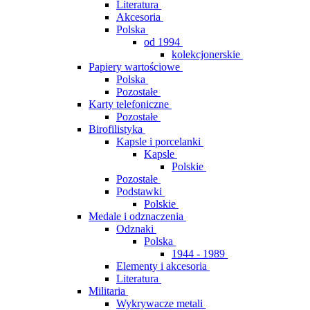
Literatura
Akcesoria
Polska
od 1994
kolekcjonerskie
Papiery wartościowe
Polska
Pozostałe
Karty telefoniczne
Pozostałe
Birofilistyka
Kapsle i porcelanki
Kapsle
Polskie
Pozostałe
Podstawki
Polskie
Medale i odznaczenia
Odznaki
Polska
1944 - 1989
Elementy i akcesoria
Literatura
Militaria
Wykrywacze metali