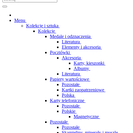
Menu
Kolekcje i sztuka
Kolekcje
Medale i odznaczenia
Literatura
Elementy i akcesoria
Pocztówki
Akcesoria
Karty, kieszonki
Albumy
Literatura
Papiery wartościowe
Pozostałe
Kartki zaopatrzeniowe
Polska
Karty telefoniczne
Pozostałe
Polskie
Magnetyczne
Pozostałe
Pozostałe
Skamieliny, minerały i muszle