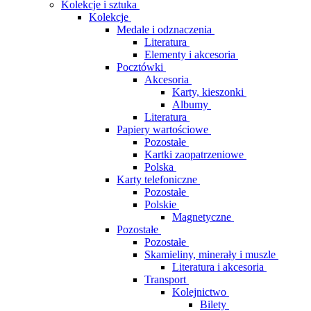
Kolekcje i sztuka
Kolekcje
Medale i odznaczenia
Literatura
Elementy i akcesoria
Pocztówki
Akcesoria
Karty, kieszonki
Albumy
Literatura
Papiery wartościowe
Pozostałe
Kartki zaopatrzeniowe
Polska
Karty telefoniczne
Pozostałe
Polskie
Magnetyczne
Pozostałe
Pozostałe
Skamieliny, minerały i muszle
Literatura i akcesoria
Transport
Kolejnictwo
Bilety