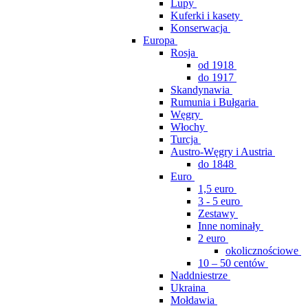
Lupy
Kuferki i kasety
Konserwacja
Europa
Rosja
od 1918
do 1917
Skandynawia
Rumunia i Bułgaria
Węgry
Włochy
Turcja
Austro-Węgry i Austria
do 1848
Euro
1,5 euro
3 - 5 euro
Zestawy
Inne nominały
2 euro
okolicznościowe
10 – 50 centów
Naddniestrze
Ukraina
Mołdawia