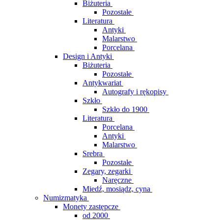
Biżuteria
Pozostałe
Literatura
Antyki
Malarstwo
Porcelana
Design i Antyki
Biżuteria
Pozostałe
Antykwariat
Autografy i rękopisy
Szkło
Szkło do 1900
Literatura
Porcelana
Antyki
Malarstwo
Srebra
Pozostałe
Zegary, zegarki
Naręczne
Miedź, mosiądz, cyna
Numizmatyka
Monety zastępcze
od 2000