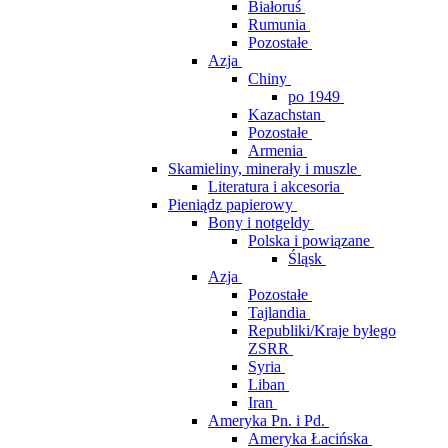
Białoruś
Rumunia
Pozostałe
Azja
Chiny
po 1949
Kazachstan
Pozostałe
Armenia
Skamieliny, minerały i muszle
Literatura i akcesoria
Pieniądz papierowy
Bony i notgeldy
Polska i powiązane
Śląsk
Azja
Pozostałe
Tajlandia
Republiki/Kraje byłego
ZSRR
Syria
Liban
Iran
Ameryka Pn. i Pd.
Ameryka Łacińska