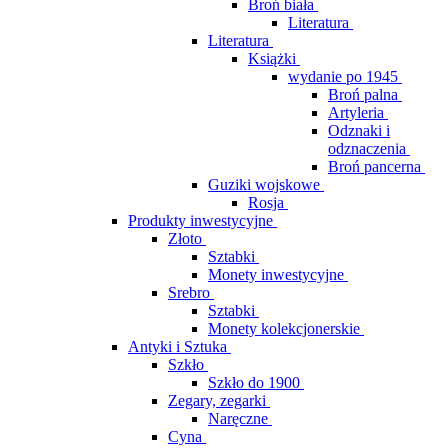
Broń biała
Literatura
Literatura
Książki
wydanie po 1945
Broń palna
Artyleria
Odznaki i
odznaczenia
Broń pancerna
Guziki wojskowe
Rosja
Produkty inwestycyjne
Złoto
Sztabki
Monety inwestycyjne
Srebro
Sztabki
Monety kolekcjonerskie
Antyki i Sztuka
Szkło
Szkło do 1900
Zegary, zegarki
Naręczne
Cyna