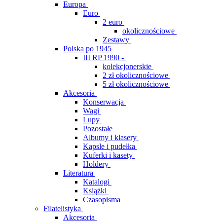
Europa
Euro
2 euro
okolicznościowe
Zestawy
Polska po 1945
III RP 1990 -
kolekcjonerskie
2 zł okolicznościowe
5 zł okolicznościowe
Akcesoria
Konserwacja
Wagi
Lupy
Pozostałe
Albumy i klasery
Kapsle i pudełka
Kuferki i kasety
Holdery
Literatura
Katalogi
Książki
Czasopisma
Filatelistyka
Akcesoria