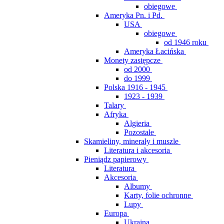
obiegowe
Ameryka Pn. i Pd.
USA
obiegowe
od 1946 roku
Ameryka Łacińska
Monety zastępcze
od 2000
do 1999
Polska 1916 - 1945
1923 - 1939
Talary
Afryka
Algieria
Pozostałe
Skamieliny, minerały i muszle
Literatura i akcesoria
Pieniądz papierowy
Literatura
Akcesoria
Albumy
Karty, folie ochronne
Lupy
Europa
Ukraina