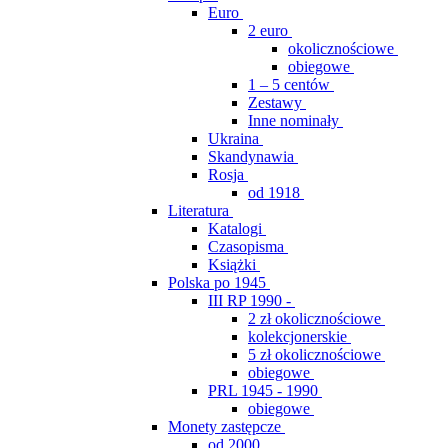
Euro
2 euro
okolicznościowe
obiegowe
1 – 5 centów
Zestawy
Inne nominały
Ukraina
Skandynawia
Rosja
od 1918
Literatura
Katalogi
Czasopisma
Książki
Polska po 1945
III RP 1990 -
2 zł okolicznościowe
kolekcjonerskie
5 zł okolicznościowe
obiegowe
PRL 1945 - 1990
obiegowe
Monety zastępcze
od 2000