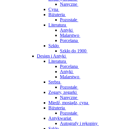
Naręczne
Cyna
Biżuteria
Pozostałe
Literatura
Antyki
Malarstwo
Porcelana
Szkło
Szkło do 1900
Design i Antyki
Literatura
Porcelana
Antyki
Malarstwo
Srebra
Pozostałe
Zegary, zegarki
Naręczne
Miedź, mosiądz, cyna
Biżuteria
Pozostałe
Antykwariat
Autografy i rękopisy
Szkło