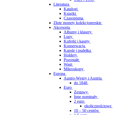
Literatura
Katalogi
Książki
Czasopisma
Złote monety kolekcjonerskie
Akcesoria
Albumy i klasery
Lupy
Kuferki i kasety
Konserwacja
Kapsle i pudełka
Holdery
Pozostałe
Wagi
Mikroskopy
Europa
Austro-Węgry i Austria
do 1848
Euro
Zestawy
Inne nominały
2 euro
okolicznościowe
10 – 50 centów