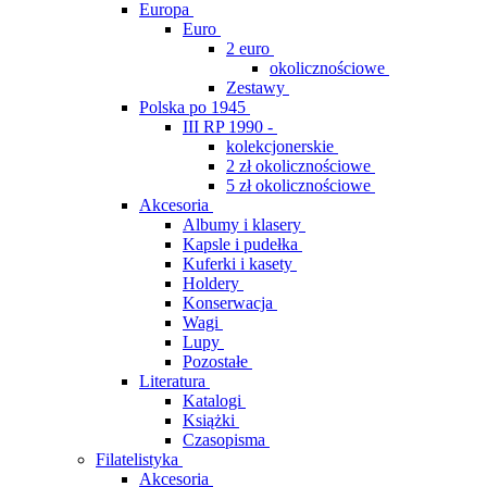
Europa
Euro
2 euro
okolicznościowe
Zestawy
Polska po 1945
III RP 1990 -
kolekcjonerskie
2 zł okolicznościowe
5 zł okolicznościowe
Akcesoria
Albumy i klasery
Kapsle i pudełka
Kuferki i kasety
Holdery
Konserwacja
Wagi
Lupy
Pozostałe
Literatura
Katalogi
Książki
Czasopisma
Filatelistyka
Akcesoria