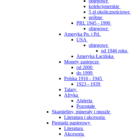
obiegowe
kolekcjonerskie
5 zł okolicznościowe
próbne
PRL 1945 - 1990
obiegowe
Ameryka Pn. i Pd.
USA
obiegowe
od 1946 roku
Ameryka Łacińska
Monety zastępcze
od 2000
do 1999
Polska 1916 - 1945
1923 - 1939
Talary
Afryka
Algieria
Pozostałe
Skamieliny, minerały i muszle
Literatura i akcesoria
Pieniądz papierowy
Literatura
Akcesoria