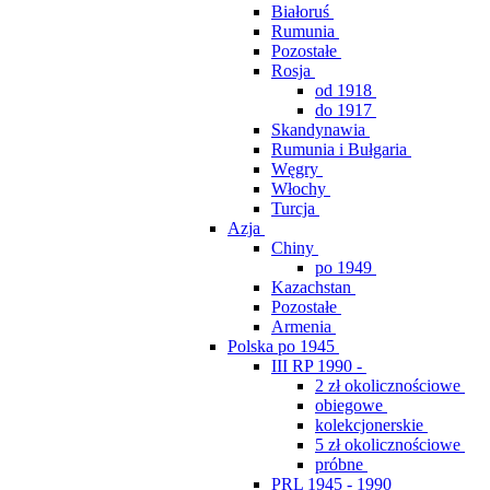
Białoruś
Rumunia
Pozostałe
Rosja
od 1918
do 1917
Skandynawia
Rumunia i Bułgaria
Węgry
Włochy
Turcja
Azja
Chiny
po 1949
Kazachstan
Pozostałe
Armenia
Polska po 1945
III RP 1990 -
2 zł okolicznościowe
obiegowe
kolekcjonerskie
5 zł okolicznościowe
próbne
PRL 1945 - 1990