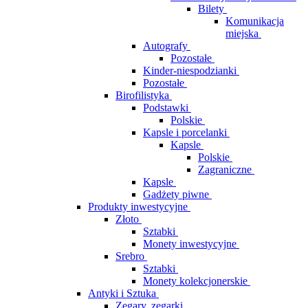
Bilety
Komunikacja
miejska
Autografy
Pozostałe
Kinder-niespodzianki
Pozostałe
Birofilistyka
Podstawki
Polskie
Kapsle i porcelanki
Kapsle
Polskie
Zagraniczne
Kapsle
Gadżety piwne
Produkty inwestycyjne
Złoto
Sztabki
Monety inwestycyjne
Srebro
Sztabki
Monety kolekcjonerskie
Antyki i Sztuka
Zegary, zegarki