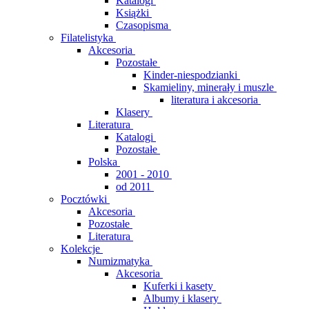
Katalogi
Książki
Czasopisma
Filatelistyka
Akcesoria
Pozostałe
Kinder-niespodzianki
Skamieliny, minerały i muszle
literatura i akcesoria
Klasery
Literatura
Katalogi
Pozostałe
Polska
2001 - 2010
od 2011
Pocztówki
Akcesoria
Pozostałe
Literatura
Kolekcje
Numizmatyka
Akcesoria
Kuferki i kasety
Albumy i klasery