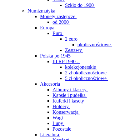
Szkło do 1900
Numizmatyka
Monety zastępcze
od 2000
Europa
Euro
2 euro
okolicznościowe
Zestawy
Polska po 1945
III RP 1990 -
kolekcjonerskie
2 zł okolicznościowe
5 zł okolicznościowe
Akcesoria
Albumy i klasery
Kapsle i pudełka
Kuferki i kasety
Holdery
Konserwacja
Wagi
Lupy
Pozostałe
Literatura