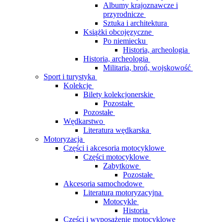
Albumy krajoznawcze i
przyrodnicze
Sztuka i architektura
Książki obcojęzyczne
Po niemiecku
Historia, archeologia
Historia, archeologia
Militaria, broń, wojskowość
Sport i turystyka
Kolekcje
Bilety kolekcjonerskie
Pozostałe
Pozostałe
Wędkarstwo
Literatura wędkarska
Motoryzacja
Części i akcesoria motocyklowe
Części motocyklowe
Zabytkowe
Pozostałe
Akcesoria samochodowe
Literatura motoryzacyjna
Motocykle
Historia
Części i wyposażenie motocyklowe