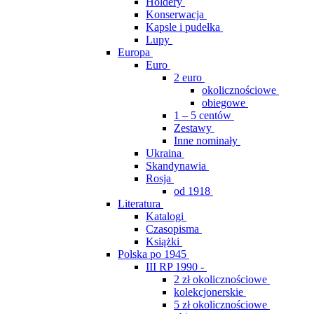
Holdery
Konserwacja
Kapsle i pudełka
Lupy
Europa
Euro
2 euro
okolicznościowe
obiegowe
1 – 5 centów
Zestawy
Inne nominały
Ukraina
Skandynawia
Rosja
od 1918
Literatura
Katalogi
Czasopisma
Książki
Polska po 1945
III RP 1990 -
2 zł okolicznościowe
kolekcjonerskie
5 zł okolicznościowe