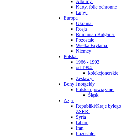
Albumy
Karty, folie ochronne
Lupy
Europa
Ukraina
Rosja
Rumunia i Bułgaria
Pozostałe
Wielka Brytania
Niemcy
Polska
1966 - 1993
od 1994
kolekcjonerskie
Zestawy
Bony i notgeldy
Polska i powiązane
Śląsk
Azja
Republiki/Kraje byłego
ZSRR
Syria
Liban
Iran
Pozostałe