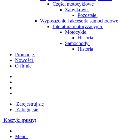
Części motocyklowe
Zabytkowe
Pozostałe
Wyposażenie i akcesoria samochodowe
Literatura motoryzacyjna
Motocykle
Historia
Samochody
Historia
Promocje
Nowości
O firmie
Zarejestruj się
Zaloguj się
Koszyk:
(pusty)
Menu