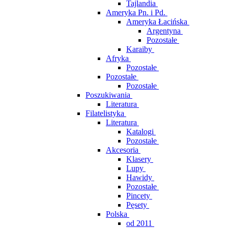
Tajlandia
Ameryka Pn. i Pd.
Ameryka Łacińska
Argentyna
Pozostałe
Karaiby
Afryka
Pozostałe
Pozostałe
Pozostałe
Poszukiwania
Literatura
Filatelistyka
Literatura
Katalogi
Pozostałe
Akcesoria
Klasery
Lupy
Hawidy
Pozostałe
Pincety
Pęsety
Polska
od 2011