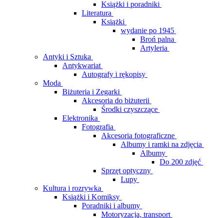
Książki i poradniki
Literatura
Książki
wydanie po 1945
Broń palna
Artyleria
Antyki i Sztuka
Antykwariat
Autografy i rękopisy
Moda
Biżuteria i Zegarki
Akcesoria do biżuterii
Środki czyszczące
Elektronika
Fotografia
Akcesoria fotograficzne
Albumy i ramki na zdjęcia
Albumy
Do 200 zdjęć
Sprzęt optyczny
Lupy
Kultura i rozrywka
Książki i Komiksy
Poradniki i albumy
Motoryzacja, transport