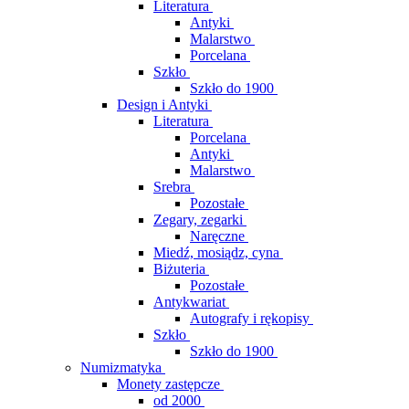
Literatura
Antyki
Malarstwo
Porcelana
Szkło
Szkło do 1900
Design i Antyki
Literatura
Porcelana
Antyki
Malarstwo
Srebra
Pozostałe
Zegary, zegarki
Naręczne
Miedź, mosiądz, cyna
Biżuteria
Pozostałe
Antykwariat
Autografy i rękopisy
Szkło
Szkło do 1900
Numizmatyka
Monety zastępcze
od 2000