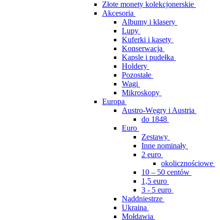
Złote monety kolekcjonerskie
Akcesoria
Albumy i klasery
Lupy
Kuferki i kasety
Konserwacja
Kapsle i pudełka
Holdery
Pozostałe
Wagi
Mikroskopy
Europa
Austro-Węgry i Austria
do 1848
Euro
Zestawy
Inne nominały
2 euro
okolicznościowe
10 – 50 centów
1,5 euro
3 - 5 euro
Naddniestrze
Ukraina
Mołdawia