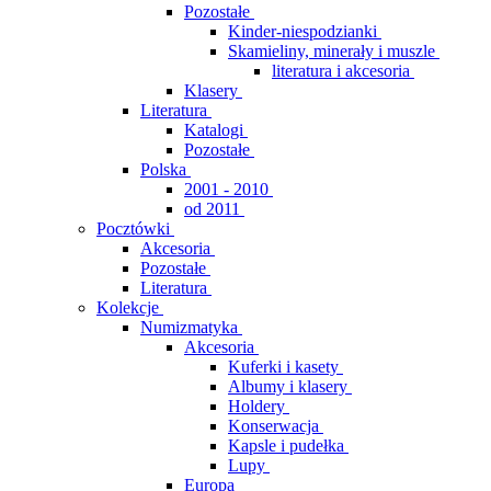
Pozostałe
Kinder-niespodzianki
Skamieliny, minerały i muszle
literatura i akcesoria
Klasery
Literatura
Katalogi
Pozostałe
Polska
2001 - 2010
od 2011
Pocztówki
Akcesoria
Pozostałe
Literatura
Kolekcje
Numizmatyka
Akcesoria
Kuferki i kasety
Albumy i klasery
Holdery
Konserwacja
Kapsle i pudełka
Lupy
Europa