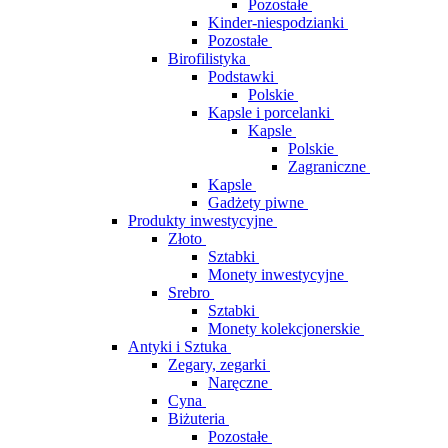
Pozostałe
Kinder-niespodzianki
Pozostałe
Birofilistyka
Podstawki
Polskie
Kapsle i porcelanki
Kapsle
Polskie
Zagraniczne
Kapsle
Gadżety piwne
Produkty inwestycyjne
Złoto
Sztabki
Monety inwestycyjne
Srebro
Sztabki
Monety kolekcjonerskie
Antyki i Sztuka
Zegary, zegarki
Naręczne
Cyna
Biżuteria
Pozostałe