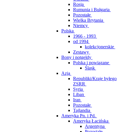
Rosja
Rumunia i Bułgaria
Pozostałe
Wielka Brytania
Niemcy
Polska
1966 - 1993
od 1994
kolekcjonerskie
Zestawy
Bony i notgeldy
Polska i powiązane
Śląsk
Azja
Republiki/Kraje byłego
ZSRR
Syria
Liban
Iran
Pozostałe
Tajlandia
Ameryka Pn. i Pd.
Ameryka Łacińska
Argentyna
Pozostałe