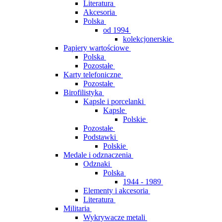
Literatura
Akcesoria
Polska
od 1994
kolekcjonerskie
Papiery wartościowe
Polska
Pozostałe
Karty telefoniczne
Pozostałe
Birofilistyka
Kapsle i porcelanki
Kapsle
Polskie
Pozostałe
Podstawki
Polskie
Medale i odznaczenia
Odznaki
Polska
1944 - 1989
Elementy i akcesoria
Literatura
Militaria
Wykrywacze metali