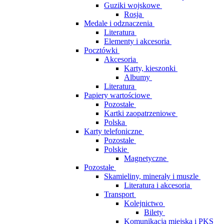
Guziki wojskowe
Rosja
Medale i odznaczenia
Literatura
Elementy i akcesoria
Pocztówki
Akcesoria
Karty, kieszonki
Albumy
Literatura
Papiery wartościowe
Pozostałe
Kartki zaopatrzeniowe
Polska
Karty telefoniczne
Pozostałe
Polskie
Magnetyczne
Pozostałe
Skamieliny, minerały i muszle
Literatura i akcesoria
Transport
Kolejnictwo
Bilety
Komunikacja miejska i PKS