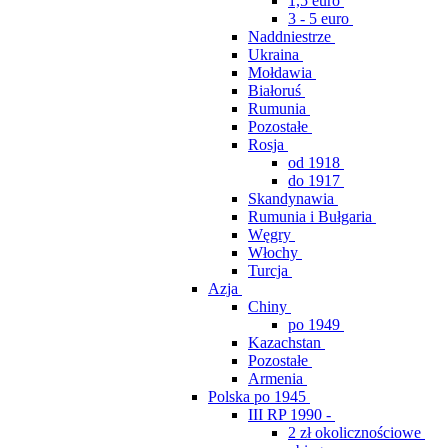
1,5 euro
3 - 5 euro
Naddniestrze
Ukraina
Mołdawia
Białoruś
Rumunia
Pozostałe
Rosja
od 1918
do 1917
Skandynawia
Rumunia i Bułgaria
Węgry
Włochy
Turcja
Azja
Chiny
po 1949
Kazachstan
Pozostałe
Armenia
Polska po 1945
III RP 1990 -
2 zł okolicznościowe