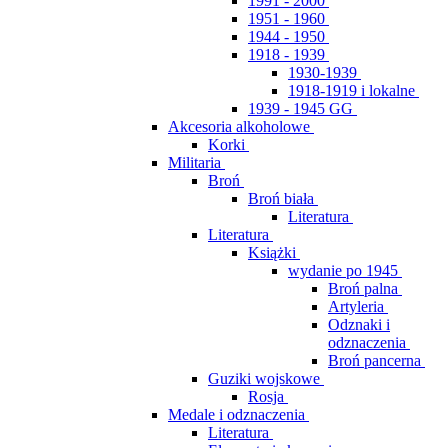
1991 - 2000
1951 - 1960
1944 - 1950
1918 - 1939
1930-1939
1918-1919 i lokalne
1939 - 1945 GG
Akcesoria alkoholowe
Korki
Militaria
Broń
Broń biała
Literatura
Literatura
Książki
wydanie po 1945
Broń palna
Artyleria
Odznaki i
odznaczenia
Broń pancerna
Guziki wojskowe
Rosja
Medale i odznaczenia
Literatura