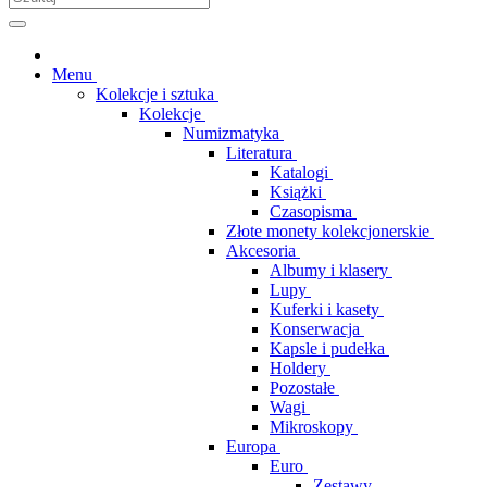
Menu
Kolekcje i sztuka
Kolekcje
Numizmatyka
Literatura
Katalogi
Książki
Czasopisma
Złote monety kolekcjonerskie
Akcesoria
Albumy i klasery
Lupy
Kuferki i kasety
Konserwacja
Kapsle i pudełka
Holdery
Pozostałe
Wagi
Mikroskopy
Europa
Euro
Zestawy