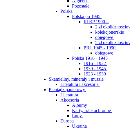
Algieria
Pozostałe
Polska
Polska po 1945
III RP 1990 -
2 zł okolicznościo
kolekcjonerskie
obiegowe
5 zł okolicznościo
PRL 1945 - 1990
obiegowe
Polska 1916 - 1945
1916 - 1922
1939 - 1945
1923 - 1939
Skamieliny, minerały i muszle
Literatura i akcesoria
Pieniądz papierowy
Literatura
Akcesoria
Albumy
Karty, folie ochronne
Lupy
Europa
Ukraina