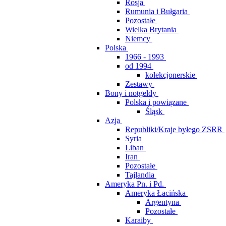
Rosja
Rumunia i Bułgaria
Pozostałe
Wielka Brytania
Niemcy
Polska
1966 - 1993
od 1994
kolekcjonerskie
Zestawy
Bony i notgeldy
Polska i powiązane
Śląsk
Azja
Republiki/Kraje byłego ZSRR
Syria
Liban
Iran
Pozostałe
Tajlandia
Ameryka Pn. i Pd.
Ameryka Łacińska
Argentyna
Pozostałe
Karaiby