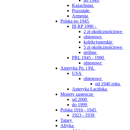
po 1949
Kazachstan
Pozostałe
Armenia
Polska po 1945
III RP 1990 -
2 zł okolicznościowe
obiegowe
kolekcjonerskie
5 zł okolicznościowe
próbne
PRL 1945 - 1990
obiegowe
Ameryka Pn. i Pd.
USA
obiegowe
od 1946 roku
Ameryka Łacińska
Monety zastępcze
od 2000
do 1999
Polska 1916 - 1945
1923 - 1939
Talary
Afryka