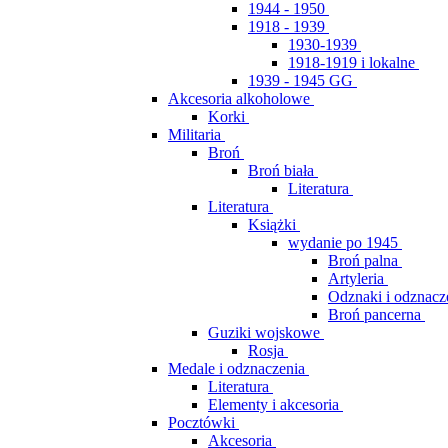
1944 - 1950
1918 - 1939
1930-1939
1918-1919 i lokalne
1939 - 1945 GG
Akcesoria alkoholowe
Korki
Militaria
Broń
Broń biała
Literatura
Literatura
Książki
wydanie po 1945
Broń palna
Artyleria
Odznaki i odznacz
Broń pancerna
Guziki wojskowe
Rosja
Medale i odznaczenia
Literatura
Elementy i akcesoria
Pocztówki
Akcesoria