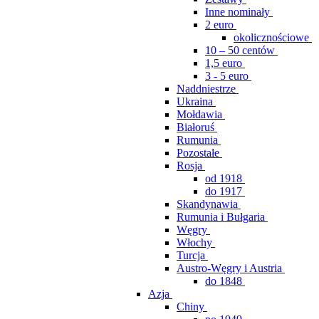
Inne nominały
2 euro
okolicznościowe
10 – 50 centów
1,5 euro
3 - 5 euro
Naddniestrze
Ukraina
Mołdawia
Białoruś
Rumunia
Pozostałe
Rosja
od 1918
do 1917
Skandynawia
Rumunia i Bułgaria
Węgry
Włochy
Turcja
Austro-Węgry i Austria
do 1848
Azja
Chiny