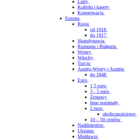
Lupy
Kuferki i kasety
Konserwacja
Europa
Rosja
od 1918
do 1917
Skandynawia
Rumunia i Bułgaria
Węgry
Włochy
Turcja
Austro-Węgry i Austria
do 1848
Euro
1,5 euro
3 - 5 euro
Zestawy
Inne nominały
2 euro
okolicznościowe
10 – 50 centów
Naddniestrze
Ukraina
Mołdawia