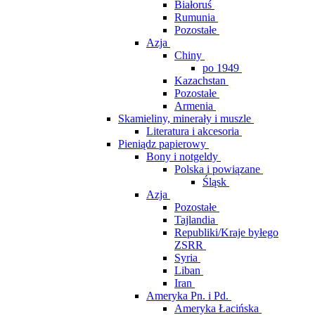
Białoruś
Rumunia
Pozostałe
Azja
Chiny
po 1949
Kazachstan
Pozostałe
Armenia
Skamieliny, minerały i muszle
Literatura i akcesoria
Pieniądz papierowy
Bony i notgeldy
Polska i powiązane
Śląsk
Azja
Pozostałe
Tajlandia
Republiki/Kraje byłego
ZSRR
Syria
Liban
Iran
Ameryka Pn. i Pd.
Ameryka Łacińska