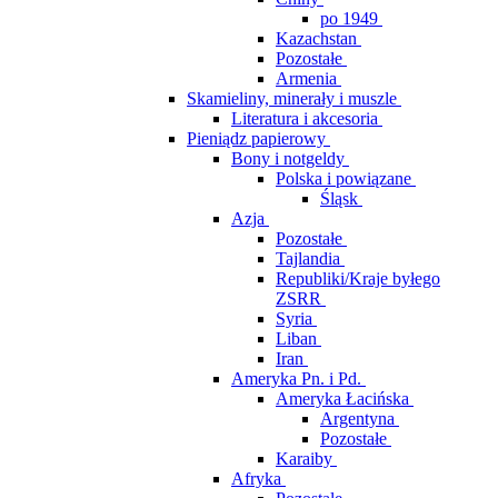
po 1949
Kazachstan
Pozostałe
Armenia
Skamieliny, minerały i muszle
Literatura i akcesoria
Pieniądz papierowy
Bony i notgeldy
Polska i powiązane
Śląsk
Azja
Pozostałe
Tajlandia
Republiki/Kraje byłego
ZSRR
Syria
Liban
Iran
Ameryka Pn. i Pd.
Ameryka Łacińska
Argentyna
Pozostałe
Karaiby
Afryka