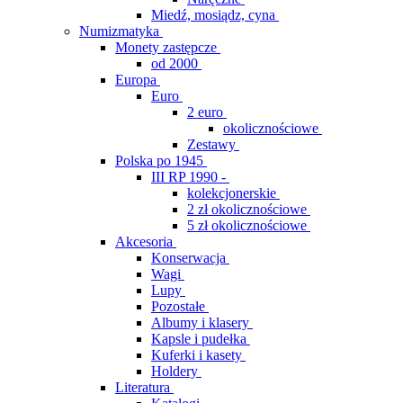
Miedź, mosiądz, cyna
Numizmatyka
Monety zastępcze
od 2000
Europa
Euro
2 euro
okolicznościowe
Zestawy
Polska po 1945
III RP 1990 -
kolekcjonerskie
2 zł okolicznościowe
5 zł okolicznościowe
Akcesoria
Konserwacja
Wagi
Lupy
Pozostałe
Albumy i klasery
Kapsle i pudełka
Kuferki i kasety
Holdery
Literatura