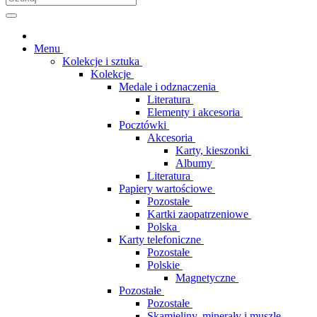
Menu
Kolekcje i sztuka
Kolekcje
Medale i odznaczenia
Literatura
Elementy i akcesoria
Pocztówki
Akcesoria
Karty, kieszonki
Albumy
Literatura
Papiery wartościowe
Pozostałe
Kartki zaopatrzeniowe
Polska
Karty telefoniczne
Pozostałe
Polskie
Magnetyczne
Pozostałe
Pozostałe
Skamieliny, minerały i muszle