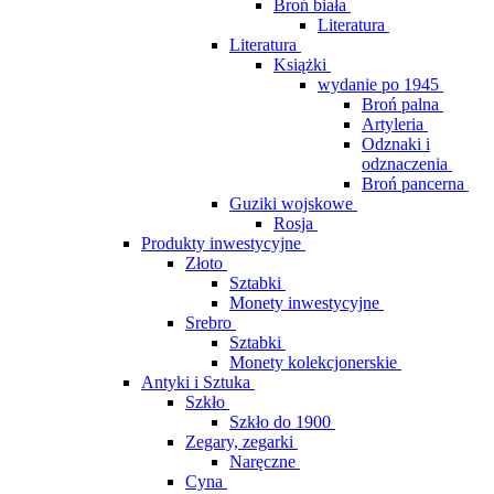
Broń biała
Literatura
Literatura
Książki
wydanie po 1945
Broń palna
Artyleria
Odznaki i
odznaczenia
Broń pancerna
Guziki wojskowe
Rosja
Produkty inwestycyjne
Złoto
Sztabki
Monety inwestycyjne
Srebro
Sztabki
Monety kolekcjonerskie
Antyki i Sztuka
Szkło
Szkło do 1900
Zegary, zegarki
Naręczne
Cyna