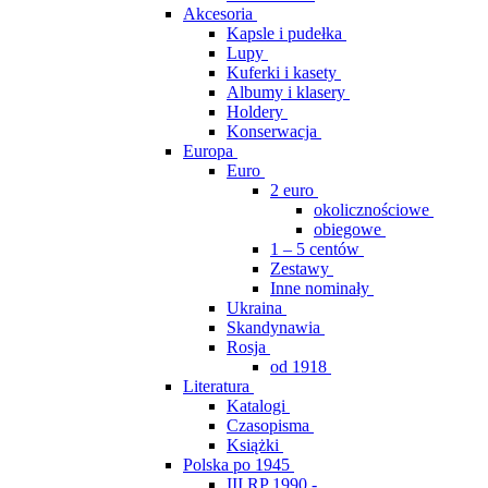
Akcesoria
Kapsle i pudełka
Lupy
Kuferki i kasety
Albumy i klasery
Holdery
Konserwacja
Europa
Euro
2 euro
okolicznościowe
obiegowe
1 – 5 centów
Zestawy
Inne nominały
Ukraina
Skandynawia
Rosja
od 1918
Literatura
Katalogi
Czasopisma
Książki
Polska po 1945
III RP 1990 -