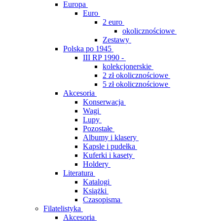
Europa
Euro
2 euro
okolicznościowe
Zestawy
Polska po 1945
III RP 1990 -
kolekcjonerskie
2 zł okolicznościowe
5 zł okolicznościowe
Akcesoria
Konserwacja
Wagi
Lupy
Pozostałe
Albumy i klasery
Kapsle i pudełka
Kuferki i kasety
Holdery
Literatura
Katalogi
Książki
Czasopisma
Filatelistyka
Akcesoria