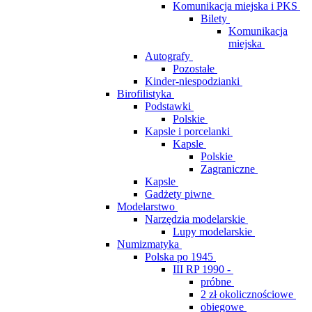
Komunikacja miejska i PKS
Bilety
Komunikacja
miejska
Autografy
Pozostałe
Kinder-niespodzianki
Birofilistyka
Podstawki
Polskie
Kapsle i porcelanki
Kapsle
Polskie
Zagraniczne
Kapsle
Gadżety piwne
Modelarstwo
Narzędzia modelarskie
Lupy modelarskie
Numizmatyka
Polska po 1945
III RP 1990 -
próbne
2 zł okolicznościowe
obiegowe