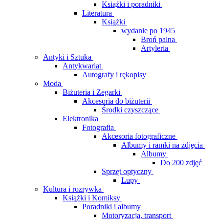
Książki i poradniki
Literatura
Książki
wydanie po 1945
Broń palna
Artyleria
Antyki i Sztuka
Antykwariat
Autografy i rękopisy
Moda
Biżuteria i Zegarki
Akcesoria do biżuterii
Środki czyszczące
Elektronika
Fotografia
Akcesoria fotograficzne
Albumy i ramki na zdjęcia
Albumy
Do 200 zdjęć
Sprzęt optyczny
Lupy
Kultura i rozrywka
Książki i Komiksy
Poradniki i albumy
Motoryzacja, transport