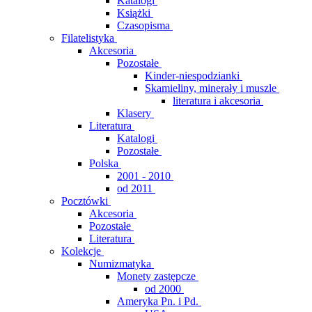
Katalogi
Książki
Czasopisma
Filatelistyka
Akcesoria
Pozostałe
Kinder-niespodzianki
Skamieliny, minerały i muszle
literatura i akcesoria
Klasery
Literatura
Katalogi
Pozostałe
Polska
2001 - 2010
od 2011
Pocztówki
Akcesoria
Pozostałe
Literatura
Kolekcje
Numizmatyka
Monety zastępcze
od 2000
Ameryka Pn. i Pd.