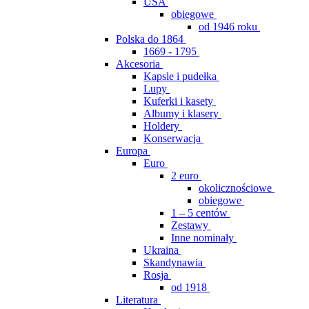
USA
obiegowe
od 1946 roku
Polska do 1864
1669 - 1795
Akcesoria
Kapsle i pudełka
Lupy
Kuferki i kasety
Albumy i klasery
Holdery
Konserwacja
Europa
Euro
2 euro
okolicznościowe
obiegowe
1 – 5 centów
Zestawy
Inne nominały
Ukraina
Skandynawia
Rosja
od 1918
Literatura