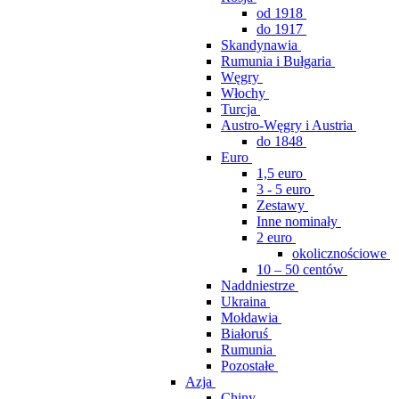
od 1918
do 1917
Skandynawia
Rumunia i Bułgaria
Węgry
Włochy
Turcja
Austro-Węgry i Austria
do 1848
Euro
1,5 euro
3 - 5 euro
Zestawy
Inne nominały
2 euro
okolicznościowe
10 – 50 centów
Naddniestrze
Ukraina
Mołdawia
Białoruś
Rumunia
Pozostałe
Azja
Chiny