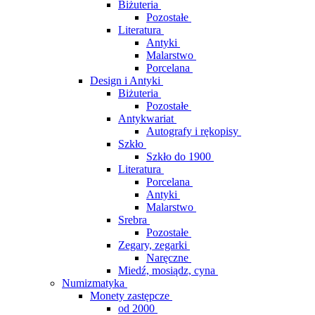
Biżuteria
Pozostałe
Literatura
Antyki
Malarstwo
Porcelana
Design i Antyki
Biżuteria
Pozostałe
Antykwariat
Autografy i rękopisy
Szkło
Szkło do 1900
Literatura
Porcelana
Antyki
Malarstwo
Srebra
Pozostałe
Zegary, zegarki
Naręczne
Miedź, mosiądz, cyna
Numizmatyka
Monety zastępcze
od 2000