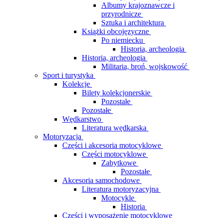
Albumy krajoznawcze i
przyrodnicze
Sztuka i architektura
Książki obcojęzyczne
Po niemiecku
Historia, archeologia
Historia, archeologia
Militaria, broń, wojskowość
Sport i turystyka
Kolekcje
Bilety kolekcjonerskie
Pozostałe
Pozostałe
Wędkarstwo
Literatura wędkarska
Motoryzacja
Części i akcesoria motocyklowe
Części motocyklowe
Zabytkowe
Pozostałe
Akcesoria samochodowe
Literatura motoryzacyjna
Motocykle
Historia
Części i wyposażenie motocyklowe