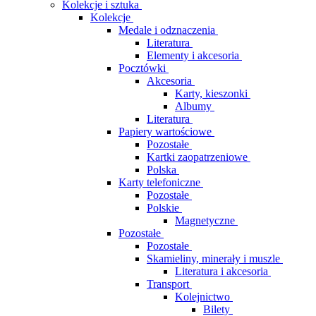
Kolekcje i sztuka
Kolekcje
Medale i odznaczenia
Literatura
Elementy i akcesoria
Pocztówki
Akcesoria
Karty, kieszonki
Albumy
Literatura
Papiery wartościowe
Pozostałe
Kartki zaopatrzeniowe
Polska
Karty telefoniczne
Pozostałe
Polskie
Magnetyczne
Pozostałe
Pozostałe
Skamieliny, minerały i muszle
Literatura i akcesoria
Transport
Kolejnictwo
Bilety