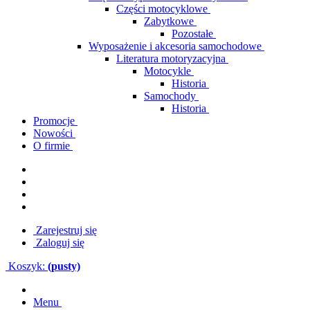
Części motocyklowe
Zabytkowe
Pozostałe
Wyposażenie i akcesoria samochodowe
Literatura motoryzacyjna
Motocykle
Historia
Samochody
Historia
Promocje
Nowości
O firmie
Zarejestruj się
Zaloguj się
Koszyk:
(pusty)
Menu