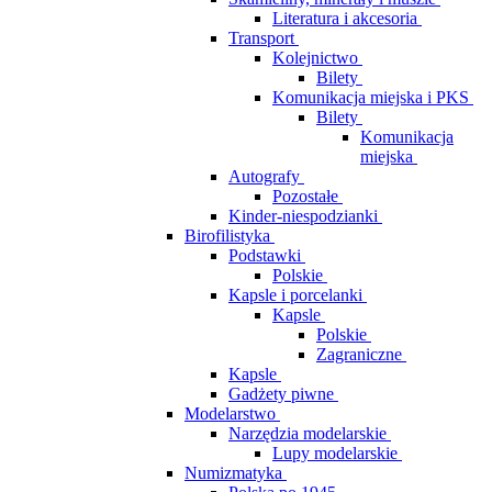
Literatura i akcesoria
Transport
Kolejnictwo
Bilety
Komunikacja miejska i PKS
Bilety
Komunikacja
miejska
Autografy
Pozostałe
Kinder-niespodzianki
Birofilistyka
Podstawki
Polskie
Kapsle i porcelanki
Kapsle
Polskie
Zagraniczne
Kapsle
Gadżety piwne
Modelarstwo
Narzędzia modelarskie
Lupy modelarskie
Numizmatyka