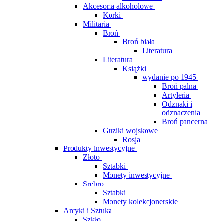
Akcesoria alkoholowe
Korki
Militaria
Broń
Broń biała
Literatura
Literatura
Książki
wydanie po 1945
Broń palna
Artyleria
Odznaki i
odznaczenia
Broń pancerna
Guziki wojskowe
Rosja
Produkty inwestycyjne
Złoto
Sztabki
Monety inwestycyjne
Srebro
Sztabki
Monety kolekcjonerskie
Antyki i Sztuka
Szkło