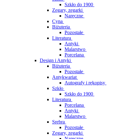
Szkło do 1900
Zegary, zegarki
Naręczne
Cyna
Biżuteria
Pozostałe
Literatura
Antyki
Malarstwo
Porcelana
Design i Antyki
Biżuteria
Pozostałe
Antykwariat
Autografy i rękopisy
Szkło
Szkło do 1900
Literatura
Porcelana
Antyki
Malarstwo
Srebra
Pozostałe
Zegary, zegarki
Naręczne