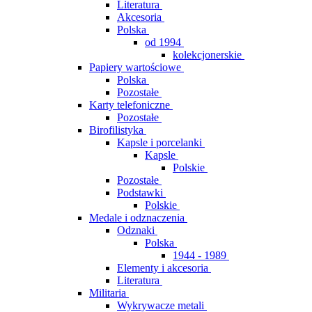
Literatura
Akcesoria
Polska
od 1994
kolekcjonerskie
Papiery wartościowe
Polska
Pozostałe
Karty telefoniczne
Pozostałe
Birofilistyka
Kapsle i porcelanki
Kapsle
Polskie
Pozostałe
Podstawki
Polskie
Medale i odznaczenia
Odznaki
Polska
1944 - 1989
Elementy i akcesoria
Literatura
Militaria
Wykrywacze metali