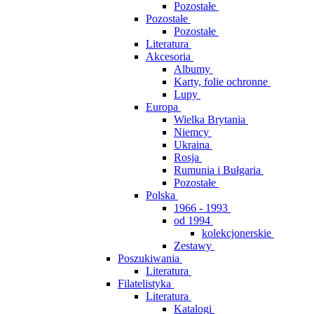
Pozostałe
Pozostałe
Pozostałe
Literatura
Akcesoria
Albumy
Karty, folie ochronne
Lupy
Europa
Wielka Brytania
Niemcy
Ukraina
Rosja
Rumunia i Bułgaria
Pozostałe
Polska
1966 - 1993
od 1994
kolekcjonerskie
Zestawy
Poszukiwania
Literatura
Filatelistyka
Literatura
Katalogi