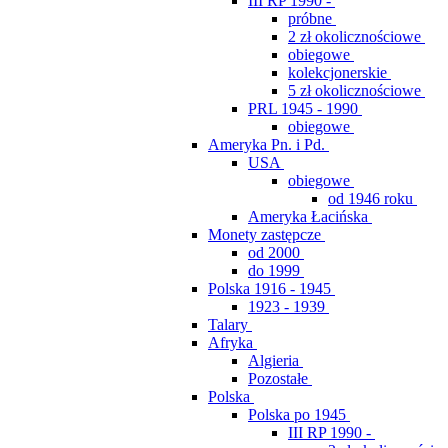
III RP 1990 -
próbne
2 zł okolicznościowe
obiegowe
kolekcjonerskie
5 zł okolicznościowe
PRL 1945 - 1990
obiegowe
Ameryka Pn. i Pd.
USA
obiegowe
od 1946 roku
Ameryka Łacińska
Monety zastępcze
od 2000
do 1999
Polska 1916 - 1945
1923 - 1939
Talary
Afryka
Algieria
Pozostałe
Polska
Polska po 1945
III RP 1990 -