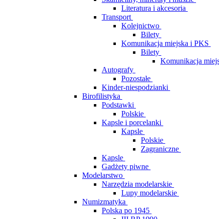
Literatura i akcesoria
Transport
Kolejnictwo
Bilety
Komunikacja miejska i PKS
Bilety
Komunikacja miej
Autografy
Pozostałe
Kinder-niespodzianki
Birofilistyka
Podstawki
Polskie
Kapsle i porcelanki
Kapsle
Polskie
Zagraniczne
Kapsle
Gadżety piwne
Modelarstwo
Narzędzia modelarskie
Lupy modelarskie
Numizmatyka
Polska po 1945