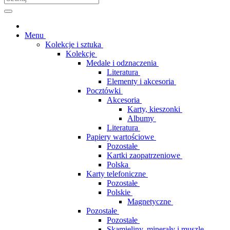
Menu
Kolekcje i sztuka
Kolekcje
Medale i odznaczenia
Literatura
Elementy i akcesoria
Pocztówki
Akcesoria
Karty, kieszonki
Albumy
Literatura
Papiery wartościowe
Pozostałe
Kartki zaopatrzeniowe
Polska
Karty telefoniczne
Pozostałe
Polskie
Magnetyczne
Pozostałe
Pozostałe
Skamieliny, minerały i muszle