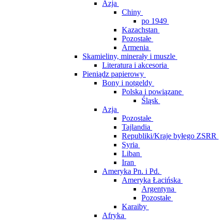
Azja
Chiny
po 1949
Kazachstan
Pozostałe
Armenia
Skamieliny, minerały i muszle
Literatura i akcesoria
Pieniądz papierowy
Bony i notgeldy
Polska i powiązane
Śląsk
Azja
Pozostałe
Tajlandia
Republiki/Kraje byłego ZSRR
Syria
Liban
Iran
Ameryka Pn. i Pd.
Ameryka Łacińska
Argentyna
Pozostałe
Karaiby
Afryka