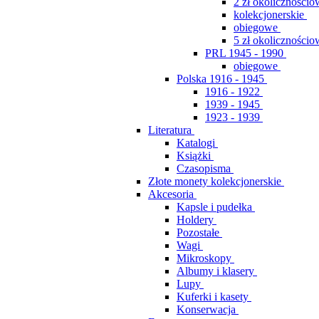
2 zł okolicznościo
kolekcjonerskie
obiegowe
5 zł okolicznościo
PRL 1945 - 1990
obiegowe
Polska 1916 - 1945
1916 - 1922
1939 - 1945
1923 - 1939
Literatura
Katalogi
Książki
Czasopisma
Złote monety kolekcjonerskie
Akcesoria
Kapsle i pudełka
Holdery
Pozostałe
Wagi
Mikroskopy
Albumy i klasery
Lupy
Kuferki i kasety
Konserwacja