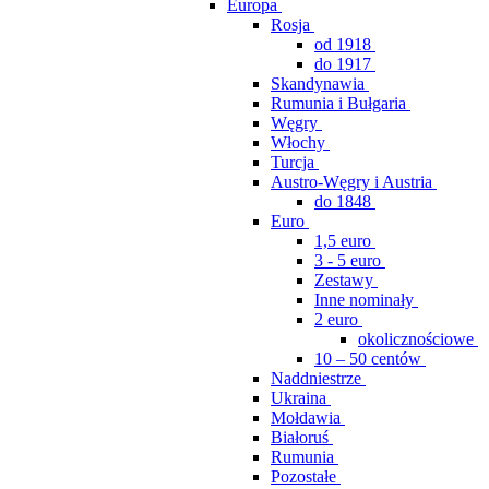
Europa
Rosja
od 1918
do 1917
Skandynawia
Rumunia i Bułgaria
Węgry
Włochy
Turcja
Austro-Węgry i Austria
do 1848
Euro
1,5 euro
3 - 5 euro
Zestawy
Inne nominały
2 euro
okolicznościowe
10 – 50 centów
Naddniestrze
Ukraina
Mołdawia
Białoruś
Rumunia
Pozostałe