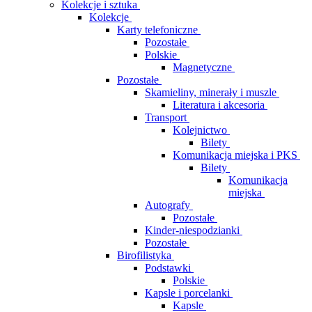
Kolekcje i sztuka
Kolekcje
Karty telefoniczne
Pozostałe
Polskie
Magnetyczne
Pozostałe
Skamieliny, minerały i muszle
Literatura i akcesoria
Transport
Kolejnictwo
Bilety
Komunikacja miejska i PKS
Bilety
Komunikacja
miejska
Autografy
Pozostałe
Kinder-niespodzianki
Pozostałe
Birofilistyka
Podstawki
Polskie
Kapsle i porcelanki
Kapsle