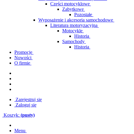
Części motocyklowe
Zabytkowe
Pozostałe
Wyposażenie i akcesoria samochodowe
Literatura motoryzacyjna
Motocykle
Historia
Samochody
Historia
Promocje
Nowości
O firmie
Zarejestruj się
Zaloguj się
Koszyk:
(pusty)
Menu