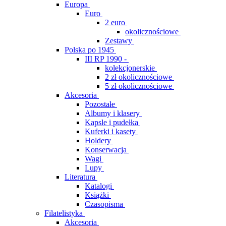
Europa
Euro
2 euro
okolicznościowe
Zestawy
Polska po 1945
III RP 1990 -
kolekcjonerskie
2 zł okolicznościowe
5 zł okolicznościowe
Akcesoria
Pozostałe
Albumy i klasery
Kapsle i pudełka
Kuferki i kasety
Holdery
Konserwacja
Wagi
Lupy
Literatura
Katalogi
Książki
Czasopisma
Filatelistyka
Akcesoria