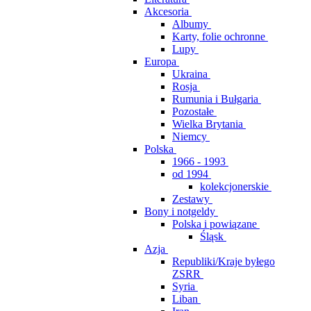
Akcesoria
Albumy
Karty, folie ochronne
Lupy
Europa
Ukraina
Rosja
Rumunia i Bułgaria
Pozostałe
Wielka Brytania
Niemcy
Polska
1966 - 1993
od 1994
kolekcjonerskie
Zestawy
Bony i notgeldy
Polska i powiązane
Śląsk
Azja
Republiki/Kraje byłego
ZSRR
Syria
Liban