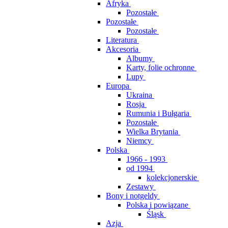
Afryka
Pozostałe
Pozostałe
Pozostałe
Literatura
Akcesoria
Albumy
Karty, folie ochronne
Lupy
Europa
Ukraina
Rosja
Rumunia i Bułgaria
Pozostałe
Wielka Brytania
Niemcy
Polska
1966 - 1993
od 1994
kolekcjonerskie
Zestawy
Bony i notgeldy
Polska i powiązane
Śląsk
Azja