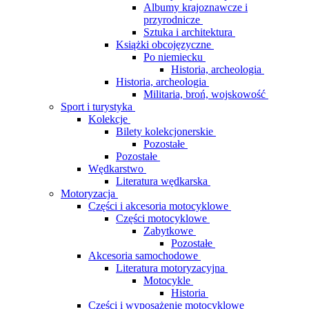
Albumy krajoznawcze i
przyrodnicze
Sztuka i architektura
Książki obcojęzyczne
Po niemiecku
Historia, archeologia
Historia, archeologia
Militaria, broń, wojskowość
Sport i turystyka
Kolekcje
Bilety kolekcjonerskie
Pozostałe
Pozostałe
Wędkarstwo
Literatura wędkarska
Motoryzacja
Części i akcesoria motocyklowe
Części motocyklowe
Zabytkowe
Pozostałe
Akcesoria samochodowe
Literatura motoryzacyjna
Motocykle
Historia
Części i wyposażenie motocyklowe