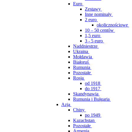
Euro
Zestawy
Inne nominały
2 euro
okolicznościowe
10 – 50 centów
1,5 euro
3 - 5 euro
Naddniestrze
Ukraina
Mołdawia
Białoruś
Rumunia
Pozostałe
Rosja
od 1918
do 1917
Skandynawia
Rumunia i Bułgaria
Azja
Chiny
po 1949
Kazachstan
Pozostałe
Armenia