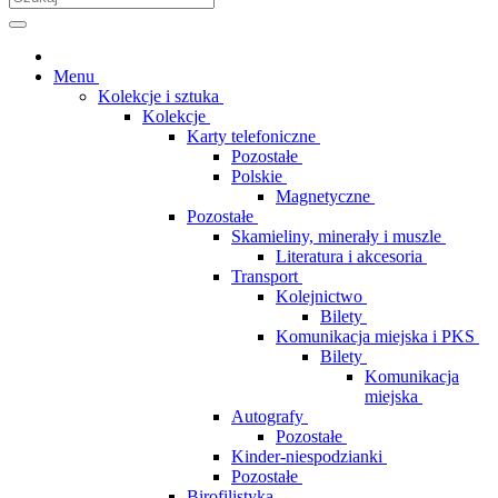
Menu
Kolekcje i sztuka
Kolekcje
Karty telefoniczne
Pozostałe
Polskie
Magnetyczne
Pozostałe
Skamieliny, minerały i muszle
Literatura i akcesoria
Transport
Kolejnictwo
Bilety
Komunikacja miejska i PKS
Bilety
Komunikacja
miejska
Autografy
Pozostałe
Kinder-niespodzianki
Pozostałe
Birofilistyka