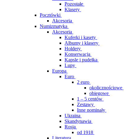
Pozostałe
Klasery
Pocztówki
Akcesoria
Numizmatyka
Akcesoria
Kuferki i kasety
Albumy i klasery
Holdery
Konserwacja
Kapsle i pudełka
Lupy
Europa
Euro
2 euro
okolicznościowe
obiegowe
1 – 5 centów
Zestawy
Inne nominały
Ukraina
Skandynawia
Rosja
od 1918
Literatura