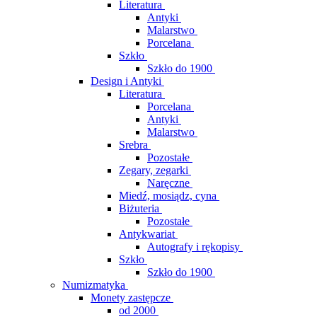
Literatura
Antyki
Malarstwo
Porcelana
Szkło
Szkło do 1900
Design i Antyki
Literatura
Porcelana
Antyki
Malarstwo
Srebra
Pozostałe
Zegary, zegarki
Naręczne
Miedź, mosiądz, cyna
Biżuteria
Pozostałe
Antykwariat
Autografy i rękopisy
Szkło
Szkło do 1900
Numizmatyka
Monety zastępcze
od 2000