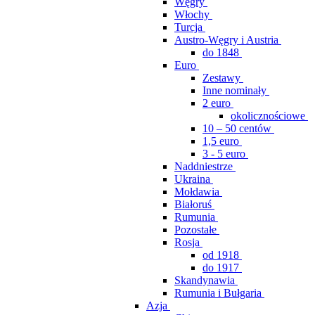
Węgry
Włochy
Turcja
Austro-Węgry i Austria
do 1848
Euro
Zestawy
Inne nominały
2 euro
okolicznościowe
10 – 50 centów
1,5 euro
3 - 5 euro
Naddniestrze
Ukraina
Mołdawia
Białoruś
Rumunia
Pozostałe
Rosja
od 1918
do 1917
Skandynawia
Rumunia i Bułgaria
Azja