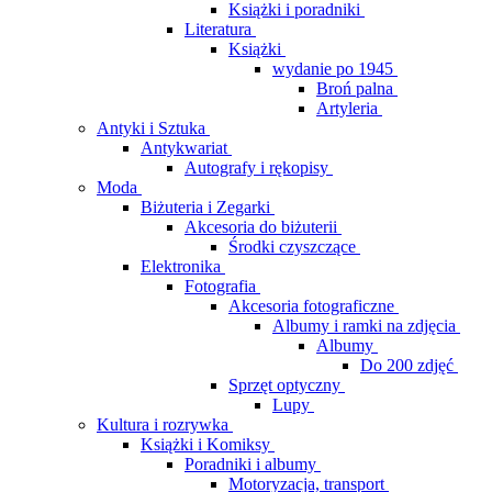
Książki i poradniki
Literatura
Książki
wydanie po 1945
Broń palna
Artyleria
Antyki i Sztuka
Antykwariat
Autografy i rękopisy
Moda
Biżuteria i Zegarki
Akcesoria do biżuterii
Środki czyszczące
Elektronika
Fotografia
Akcesoria fotograficzne
Albumy i ramki na zdjęcia
Albumy
Do 200 zdjęć
Sprzęt optyczny
Lupy
Kultura i rozrywka
Książki i Komiksy
Poradniki i albumy
Motoryzacja, transport