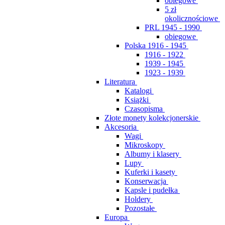
obiegowe
5 zł
okolicznościowe
PRL 1945 - 1990
obiegowe
Polska 1916 - 1945
1916 - 1922
1939 - 1945
1923 - 1939
Literatura
Katalogi
Książki
Czasopisma
Złote monety kolekcjonerskie
Akcesoria
Wagi
Mikroskopy
Albumy i klasery
Lupy
Kuferki i kasety
Konserwacja
Kapsle i pudełka
Holdery
Pozostałe
Europa