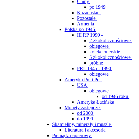
Chiny
po 1949
Kazachstan
Pozostałe
Armenia
Polska po 1945
III RP 1990 -
2 zł okolicznościowe
obiegowe
kolekcjonerskie
5 zł okolicznościowe
próbne
PRL 1945 - 1990
obiegowe
Ameryka Pn. i Pd.
USA
obiegowe
od 1946 roku
Ameryka Łacińska
Monety zastępcze
od 2000
do 1999
Skamieliny, minerały i muszle
Literatura i akcesoria
Pieniądz papierowy