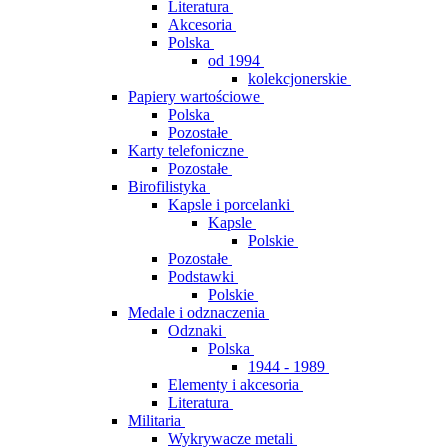
Literatura
Akcesoria
Polska
od 1994
kolekcjonerskie
Papiery wartościowe
Polska
Pozostałe
Karty telefoniczne
Pozostałe
Birofilistyka
Kapsle i porcelanki
Kapsle
Polskie
Pozostałe
Podstawki
Polskie
Medale i odznaczenia
Odznaki
Polska
1944 - 1989
Elementy i akcesoria
Literatura
Militaria
Wykrywacze metali