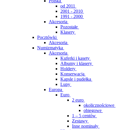
Polska
od 2011
2001 - 2010
1991 - 2000
Akcesoria
Pozostałe
Klasery
Pocztówki
Akcesoria
Numizmatyka
Akcesoria
Kuferki i kasety
Albumy i klasery
Holdery
Konserwacja
Kapsle i pudełka
Lupy
Europa
Euro
2 euro
okolicznościowe
obiegowe
1 – 5 centów
Zestawy
Inne nominały