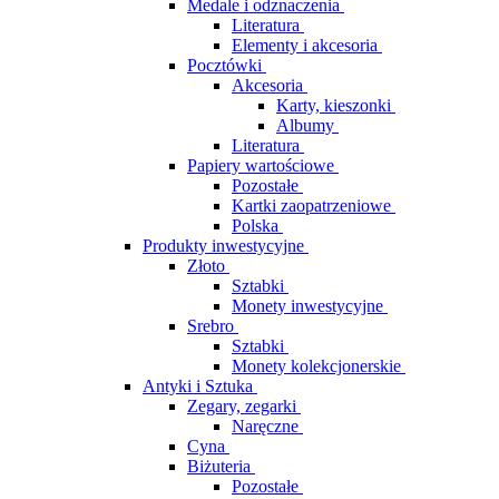
Medale i odznaczenia
Literatura
Elementy i akcesoria
Pocztówki
Akcesoria
Karty, kieszonki
Albumy
Literatura
Papiery wartościowe
Pozostałe
Kartki zaopatrzeniowe
Polska
Produkty inwestycyjne
Złoto
Sztabki
Monety inwestycyjne
Srebro
Sztabki
Monety kolekcjonerskie
Antyki i Sztuka
Zegary, zegarki
Naręczne
Cyna
Biżuteria
Pozostałe