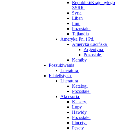
Republiki/Kraje byłego
ZSRR
Syria
Liban
Iran
Pozostałe
Tajlandia
Ameryka Pn. i Pd.
Ameryka Łacińska
Argentyna
Pozostałe
Karaiby
Poszukiwania
Literatura
Filatelistyka
Literatura
Katalogi
Pozostałe
Akcesoria
Klasery
Lupy
Hawidy
Pozostałe
Pincety
Pęsety