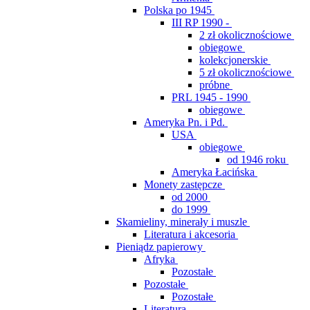
Polska po 1945
III RP 1990 -
2 zł okolicznościowe
obiegowe
kolekcjonerskie
5 zł okolicznościowe
próbne
PRL 1945 - 1990
obiegowe
Ameryka Pn. i Pd.
USA
obiegowe
od 1946 roku
Ameryka Łacińska
Monety zastępcze
od 2000
do 1999
Skamieliny, minerały i muszle
Literatura i akcesoria
Pieniądz papierowy
Afryka
Pozostałe
Pozostałe
Pozostałe
Literatura