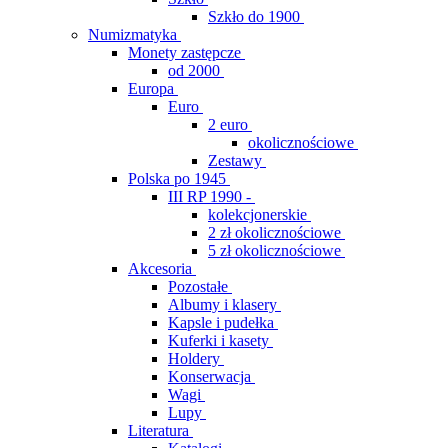
Szkło do 1900
Numizmatyka
Monety zastępcze
od 2000
Europa
Euro
2 euro
okolicznościowe
Zestawy
Polska po 1945
III RP 1990 -
kolekcjonerskie
2 zł okolicznościowe
5 zł okolicznościowe
Akcesoria
Pozostałe
Albumy i klasery
Kapsle i pudełka
Kuferki i kasety
Holdery
Konserwacja
Wagi
Lupy
Literatura