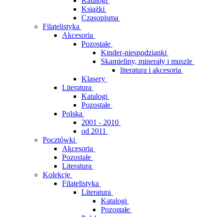
Katalogi
Książki
Czasopisma
Filatelistyka
Akcesoria
Pozostałe
Kinder-niespodzianki
Skamieliny, minerały i muszle
literatura i akcesoria
Klasery
Literatura
Katalogi
Pozostałe
Polska
2001 - 2010
od 2011
Pocztówki
Akcesoria
Pozostałe
Literatura
Kolekcje
Filatelistyka
Literatura
Katalogi
Pozostałe