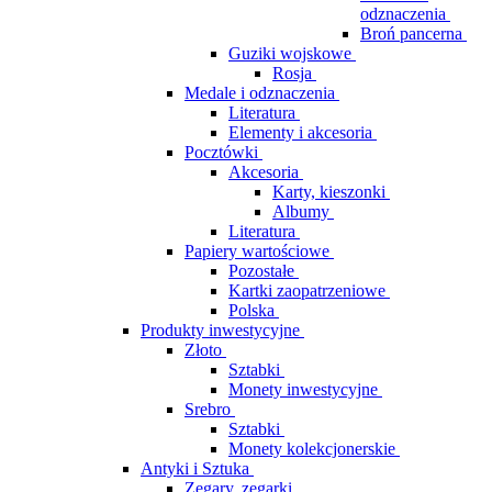
odznaczenia
Broń pancerna
Guziki wojskowe
Rosja
Medale i odznaczenia
Literatura
Elementy i akcesoria
Pocztówki
Akcesoria
Karty, kieszonki
Albumy
Literatura
Papiery wartościowe
Pozostałe
Kartki zaopatrzeniowe
Polska
Produkty inwestycyjne
Złoto
Sztabki
Monety inwestycyjne
Srebro
Sztabki
Monety kolekcjonerskie
Antyki i Sztuka
Zegary, zegarki