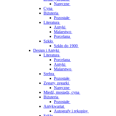
Naręczne
Cyna
Biżuteria
Pozostałe
Literatura
Antyki
Malarstwo
Porcelana
Szkło
Szkło do 1900
Design i Antyki
Literatura
Porcelana
Antyki
Malarstwo
Srebra
Pozostałe
Zegary, zegarki
Naręczne
Miedź, mosiądz, cyna
Biżuteria
Pozostałe
Antykwariat
Autografy i rękopisy
Szkło