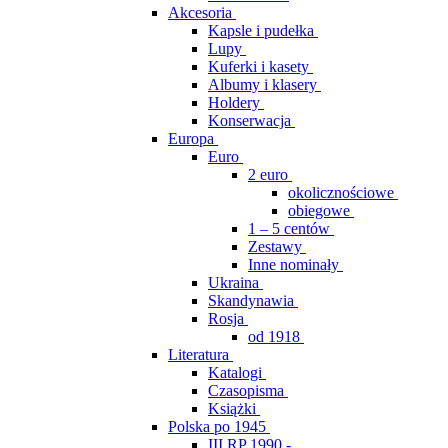
Akcesoria
Kapsle i pudełka
Lupy
Kuferki i kasety
Albumy i klasery
Holdery
Konserwacja
Europa
Euro
2 euro
okolicznościowe
obiegowe
1 – 5 centów
Zestawy
Inne nominały
Ukraina
Skandynawia
Rosja
od 1918
Literatura
Katalogi
Czasopisma
Książki
Polska po 1945
III RP 1990 -