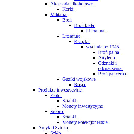
Akcesoria alkoholowe
Korki
Militaria
Broń
Broń biała
Literatura
Literatura
Książki
wydanie po 1945
Broń palna
Artyleria
Odznaki i
odznaczenia
Broń pancerna
Guziki wojskowe
Rosja
Produkty inwestycyjne
Złoto
Sztabki
Monety inwestycyjne
Srebro
Sztabki
Monety kolekcjonerskie
Antyki i Sztuka
Szkło