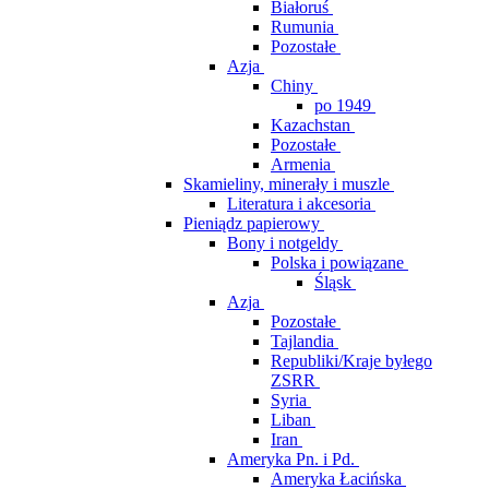
Białoruś
Rumunia
Pozostałe
Azja
Chiny
po 1949
Kazachstan
Pozostałe
Armenia
Skamieliny, minerały i muszle
Literatura i akcesoria
Pieniądz papierowy
Bony i notgeldy
Polska i powiązane
Śląsk
Azja
Pozostałe
Tajlandia
Republiki/Kraje byłego
ZSRR
Syria
Liban
Iran
Ameryka Pn. i Pd.
Ameryka Łacińska