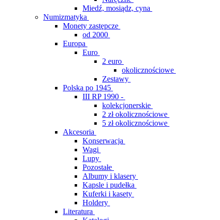
Miedź, mosiądz, cyna
Numizmatyka
Monety zastępcze
od 2000
Europa
Euro
2 euro
okolicznościowe
Zestawy
Polska po 1945
III RP 1990 -
kolekcjonerskie
2 zł okolicznościowe
5 zł okolicznościowe
Akcesoria
Konserwacja
Wagi
Lupy
Pozostałe
Albumy i klasery
Kapsle i pudełka
Kuferki i kasety
Holdery
Literatura