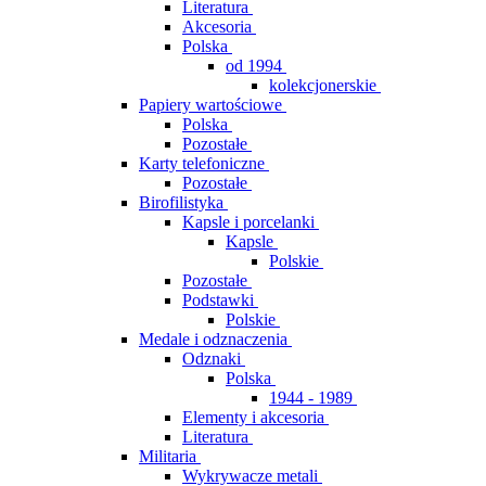
Literatura
Akcesoria
Polska
od 1994
kolekcjonerskie
Papiery wartościowe
Polska
Pozostałe
Karty telefoniczne
Pozostałe
Birofilistyka
Kapsle i porcelanki
Kapsle
Polskie
Pozostałe
Podstawki
Polskie
Medale i odznaczenia
Odznaki
Polska
1944 - 1989
Elementy i akcesoria
Literatura
Militaria
Wykrywacze metali