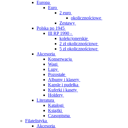
Europa
Euro
2 euro
okolicznościowe
Zestawy
Polska po 1945
III RP 1990 -
kolekcjonerskie
2 zł okolicznościowe
5 zł okolicznościowe
Akcesoria
Konserwacja
Wagi
Lupy
Pozostałe
Albumy i klasery
Kapsle i pudełka
Kuferki i kasety
Holdery
Literatura
Katalogi
Książki
Czasopisma
Filatelistyka
Akcesoria