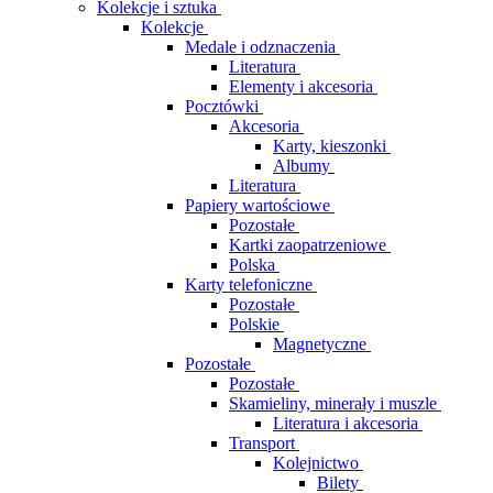
Kolekcje i sztuka
Kolekcje
Medale i odznaczenia
Literatura
Elementy i akcesoria
Pocztówki
Akcesoria
Karty, kieszonki
Albumy
Literatura
Papiery wartościowe
Pozostałe
Kartki zaopatrzeniowe
Polska
Karty telefoniczne
Pozostałe
Polskie
Magnetyczne
Pozostałe
Pozostałe
Skamieliny, minerały i muszle
Literatura i akcesoria
Transport
Kolejnictwo
Bilety