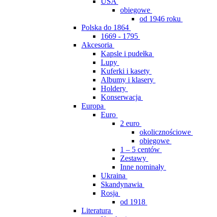
USA
obiegowe
od 1946 roku
Polska do 1864
1669 - 1795
Akcesoria
Kapsle i pudełka
Lupy
Kuferki i kasety
Albumy i klasery
Holdery
Konserwacja
Europa
Euro
2 euro
okolicznościowe
obiegowe
1 – 5 centów
Zestawy
Inne nominały
Ukraina
Skandynawia
Rosja
od 1918
Literatura