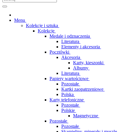
Menu
Kolekcje i sztuka
Kolekcje
Medale i odznaczenia
Literatura
Elementy i akcesoria
Pocztówki
Akcesoria
Karty, kieszonki
Albumy
Literatura
Papiery wartościowe
Pozostałe
Kartki zaopatrzeniowe
Polska
Karty telefoniczne
Pozostałe
Polskie
Magnetyczne
Pozostałe
Pozostałe
Skamieliny, minerały i muszle