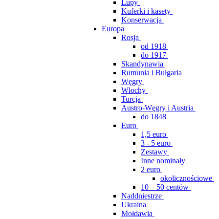
Lupy
Kuferki i kasety
Konserwacja
Europa
Rosja
od 1918
do 1917
Skandynawia
Rumunia i Bułgaria
Węgry
Włochy
Turcja
Austro-Węgry i Austria
do 1848
Euro
1,5 euro
3 - 5 euro
Zestawy
Inne nominały
2 euro
okolicznościowe
10 – 50 centów
Naddniestrze
Ukraina
Mołdawia