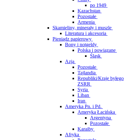
po 1949
Kazachstan
Pozostałe
Armenia
Skamieliny, minerały i muszle
Literatura i akcesoria
Pieniądz papierowy
Bony i notgeldy
Polska i powiązane
Śląsk
Azja
Pozostałe
Tajlandia
Republiki/Kraje byłego
ZSRR
Syria
Liban
Iran
Ameryka Pn. i Pd.
Ameryka Łacińska
Argentyna
Pozostałe
Karaiby
Afryka