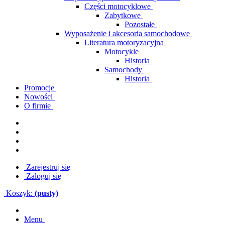
Części motocyklowe
Zabytkowe
Pozostałe
Wyposażenie i akcesoria samochodowe
Literatura motoryzacyjna
Motocykle
Historia
Samochody
Historia
Promocje
Nowości
O firmie
Zarejestruj się
Zaloguj się
Koszyk:
(pusty)
Menu