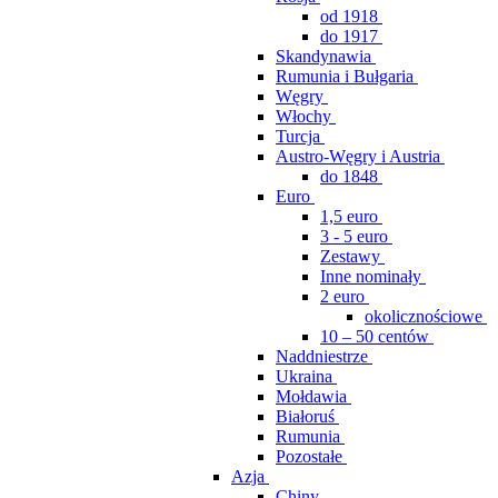
od 1918
do 1917
Skandynawia
Rumunia i Bułgaria
Węgry
Włochy
Turcja
Austro-Węgry i Austria
do 1848
Euro
1,5 euro
3 - 5 euro
Zestawy
Inne nominały
2 euro
okolicznościowe
10 – 50 centów
Naddniestrze
Ukraina
Mołdawia
Białoruś
Rumunia
Pozostałe
Azja
Chiny