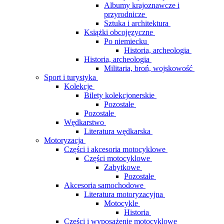
Albumy krajoznawcze i
przyrodnicze
Sztuka i architektura
Książki obcojęzyczne
Po niemiecku
Historia, archeologia
Historia, archeologia
Militaria, broń, wojskowość
Sport i turystyka
Kolekcje
Bilety kolekcjonerskie
Pozostałe
Pozostałe
Wędkarstwo
Literatura wędkarska
Motoryzacja
Części i akcesoria motocyklowe
Części motocyklowe
Zabytkowe
Pozostałe
Akcesoria samochodowe
Literatura motoryzacyjna
Motocykle
Historia
Części i wyposażenie motocyklowe