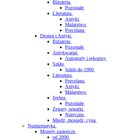
Biżuteria
Pozostałe
Literatura
Antyki
Malarstwo
Porcelana
Design i Antyki
Biżuteria
Pozostałe
Antykwariat
Autografy i rękopisy
Szkło
Szkło do 1900
Literatura
Porcelana
Antyki
Malarstwo
Srebra
Pozostałe
Zegary, zegarki
Naręczne
Miedź, mosiądz, cyna
Numizmatyka
Monety zastępcze
od 2000