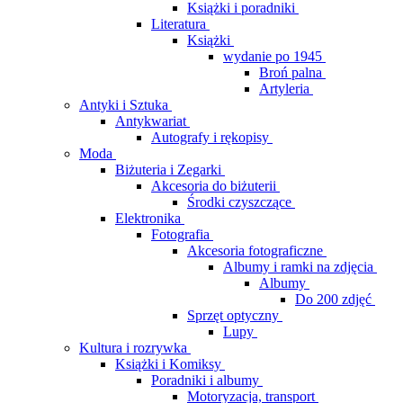
Książki i poradniki
Literatura
Książki
wydanie po 1945
Broń palna
Artyleria
Antyki i Sztuka
Antykwariat
Autografy i rękopisy
Moda
Biżuteria i Zegarki
Akcesoria do biżuterii
Środki czyszczące
Elektronika
Fotografia
Akcesoria fotograficzne
Albumy i ramki na zdjęcia
Albumy
Do 200 zdjęć
Sprzęt optyczny
Lupy
Kultura i rozrywka
Książki i Komiksy
Poradniki i albumy
Motoryzacja, transport