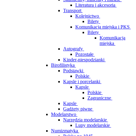
Literatura i akcesoria
Transport
Kolejnictwo
Bilety
Komunikacja miejska i PKS
Bilety
Komunikacja
miejska
Autografy
Pozostałe
Kinder-niespodzianki
Birofilistyka
Podstawki
Polskie
Kapsle i porcelanki
Kapsle
Polskie
Zagraniczne
Kapsle
Gadżety piwne
Modelarstwo
Narzędzia modelarskie
Lupy modelarskie
Numizmatyka