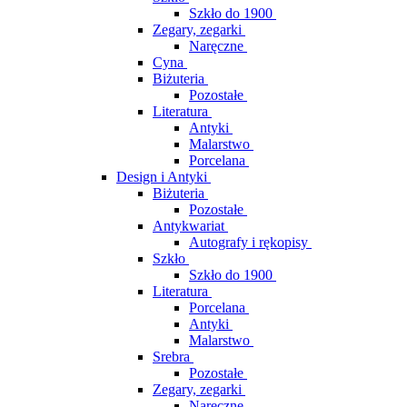
Szkło do 1900
Zegary, zegarki
Naręczne
Cyna
Biżuteria
Pozostałe
Literatura
Antyki
Malarstwo
Porcelana
Design i Antyki
Biżuteria
Pozostałe
Antykwariat
Autografy i rękopisy
Szkło
Szkło do 1900
Literatura
Porcelana
Antyki
Malarstwo
Srebra
Pozostałe
Zegary, zegarki
Naręczne