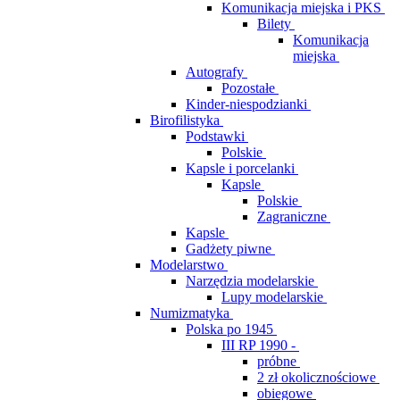
Komunikacja miejska i PKS
Bilety
Komunikacja
miejska
Autografy
Pozostałe
Kinder-niespodzianki
Birofilistyka
Podstawki
Polskie
Kapsle i porcelanki
Kapsle
Polskie
Zagraniczne
Kapsle
Gadżety piwne
Modelarstwo
Narzędzia modelarskie
Lupy modelarskie
Numizmatyka
Polska po 1945
III RP 1990 -
próbne
2 zł okolicznościowe
obiegowe