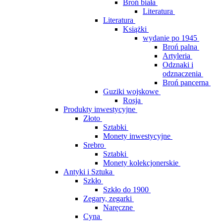
Broń biała
Literatura
Literatura
Książki
wydanie po 1945
Broń palna
Artyleria
Odznaki i
odznaczenia
Broń pancerna
Guziki wojskowe
Rosja
Produkty inwestycyjne
Złoto
Sztabki
Monety inwestycyjne
Srebro
Sztabki
Monety kolekcjonerskie
Antyki i Sztuka
Szkło
Szkło do 1900
Zegary, zegarki
Naręczne
Cyna