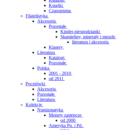
Katalogi
Książki
Czasopisma
Filatelistyka
Akcesoria
Pozostałe
Kinder-niespodzianki
Skamieliny, minerały i muszle
literatura i akcesoria
Klasery
Literatura
Katalogi
Pozostałe
Polska
2001 - 2010
od 2011
Pocztówki
Akcesoria
Pozostałe
Literatura
Kolekcje
Numizmatyka
Monety zastępcze
od 2000
Ameryka Pn. i Pd.