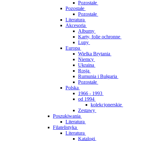
Pozostałe
Pozostałe
Pozostałe
Literatura
Akcesoria
Albumy
Karty, folie ochronne
Lupy
Europa
Wielka Brytania
Niemcy
Ukraina
Rosja
Rumunia i Bułgaria
Pozostałe
Polska
1966 - 1993
od 1994
kolekcjonerskie
Zestawy
Poszukiwania
Literatura
Filatelistyka
Literatura
Katalogi