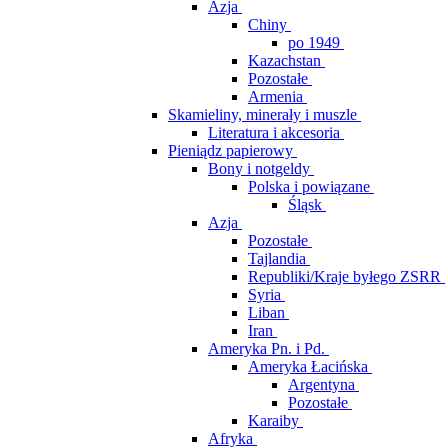
Azja
Chiny
po 1949
Kazachstan
Pozostałe
Armenia
Skamieliny, minerały i muszle
Literatura i akcesoria
Pieniądz papierowy
Bony i notgeldy
Polska i powiązane
Śląsk
Azja
Pozostałe
Tajlandia
Republiki/Kraje byłego ZSRR
Syria
Liban
Iran
Ameryka Pn. i Pd.
Ameryka Łacińska
Argentyna
Pozostałe
Karaiby
Afryka