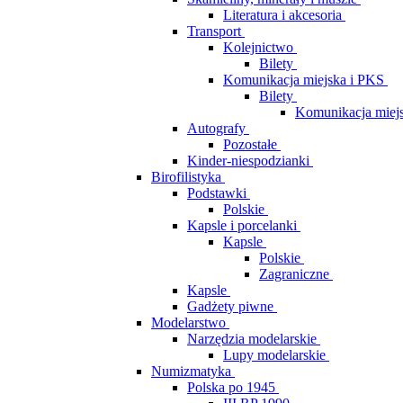
Literatura i akcesoria
Transport
Kolejnictwo
Bilety
Komunikacja miejska i PKS
Bilety
Komunikacja miej
Autografy
Pozostałe
Kinder-niespodzianki
Birofilistyka
Podstawki
Polskie
Kapsle i porcelanki
Kapsle
Polskie
Zagraniczne
Kapsle
Gadżety piwne
Modelarstwo
Narzędzia modelarskie
Lupy modelarskie
Numizmatyka
Polska po 1945