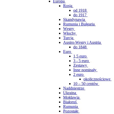
Europa
Rosja
od 1918
do 1917
Skandynawia
Rumunia i Bułgaria
Węgry
Włochy
Turcja
Austro-Węgry i Austria
do 1848
Euro
1,5 euro
3 - 5 euro
Zestawy
Inne nominały
2 euro
okolicznościowe
10 – 50 centów
Naddniestrze
Ukraina
Mołdawia
Białoruś
Rumunia
Pozostałe