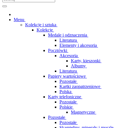
Menu
Kolekcje i sztuka
Kolekcje
Medale i odznaczenia
Literatura
Elementy i akcesoria
Pocztówki
Akcesoria
Karty, kieszonki
Albumy
Literatura
Papiery wartościowe
Pozostałe
Kartki zaopatrzeniowe
Polska
Karty telefoniczne
Pozostałe
Polskie
Magnetyczne
Pozostałe
Pozostałe
Skamieliny, minerały i muszle