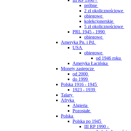
III RP 1990 -
próbne
2 zł okolicznościowe
obiegowe
kolekcjonerskie
5 zł okolicznościowe
PRL 1945 - 1990
obiegowe
Ameryka Pn. i Pd.
USA
obiegowe
od 1946 roku
Ameryka Łacińska
Monety zastępcze
od 2000
do 1999
Polska 1916 - 1945
1923 - 1939
Talary
Afryka
Algieria
Pozostałe
Polska
Polska po 1945
III RP 1990 -