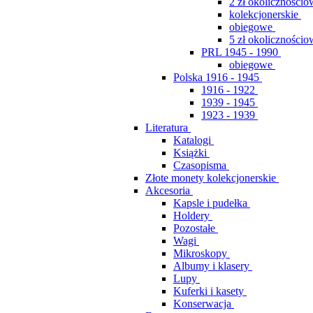
2 zł okolicznościo
kolekcjonerskie
obiegowe
5 zł okolicznościo
PRL 1945 - 1990
obiegowe
Polska 1916 - 1945
1916 - 1922
1939 - 1945
1923 - 1939
Literatura
Katalogi
Książki
Czasopisma
Złote monety kolekcjonerskie
Akcesoria
Kapsle i pudełka
Holdery
Pozostałe
Wagi
Mikroskopy
Albumy i klasery
Lupy
Kuferki i kasety
Konserwacja